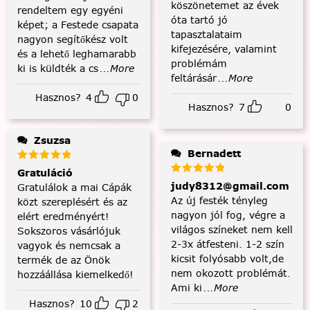
köszönetemet az évek
rendeltem egy egyéni
óta tartó jó
képet; a Festede csapata
tapasztalataim
nagyon segítőkész volt
kifejezésére, valamint
és a lehető leghamarabb
problémám
ki is küldték a cs
...More
feltárásár
...More
Hasznos?
4
0
Hasznos?
7
0
Zsuzsa
Bernadett
Gratuláció
judy8312@gmail.com
Gratulálok a mai Cápák
Az új festék tényleg
közt szereplésért és az
nagyon jól fog, végre a
elért eredményért!
világos színeket nem kell
Sokszoros vásárlójuk
2-3x átfesteni. 1-2 szín
vagyok és nemcsak a
kicsit folyósabb volt,de
termék de az Önök
nem okozott problémát.
hozzáállása kiemelkedő!
Ami ki
...More
Hasznos?
10
2