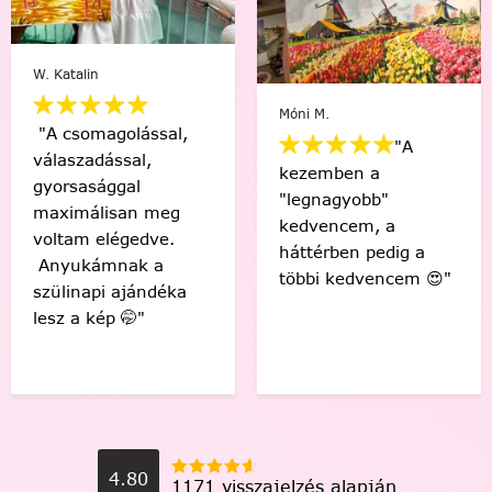
Varga Ági
Móni M.
"A
"Sziasztok! Elkészült
kezemben a
az első! Csodás
"legnagyobb"
érzés, hogy én
kedvencem, a
készítettem ezt a
háttérben pedig a
gyönyörű képet! 🤩
többi kedvencem 😍"
Köszönöm! "
4.80
1171 visszajelzés alapján