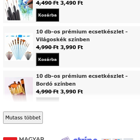
4,490
Ft
3,490
Ft
Kosárba
10 db-os prémium ecsetkészlet -
Világoskék színben
4,990
Ft
3,990
Ft
Kosárba
10 db-os prémium ecsetkészlet -
Bordó színben
4,990
Ft
3,990
Ft
Kosárba
Mutass többet
Asztali fa festőállvány
5,490
Ft
4,490
Ft