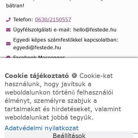
bátran!
Telefon:
0630/2150557
Ügyfélszolgálati e-mail: hello@festede.hu
Egyedi képes számfestőkkel kapcsolatban:
egyedi@festede.hu
Facebook Messenger
Csatlakozz 19.000 fős
Facebook csoportunkhoz!
Cookie tájékoztató 🍪
Cookie-kat
használunk, hogy javítsuk a
weboldalunkon történő felhasználói
élményt, személyre szabjuk a
tartalmakat és hirdetéseket, valamint
weboldalunkat jobbá tegyük.
Adatvédelmi nyilatkozat
Beállítások