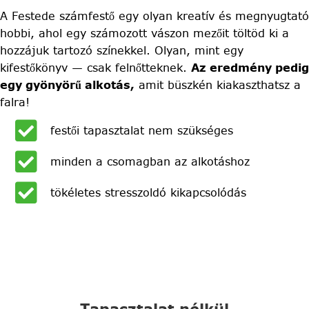
A Festede számfestő egy olyan kreatív és megnyugtató
hobbi, ahol egy számozott vászon mezőit töltöd ki a
hozzájuk tartozó színekkel. Olyan, mint egy
kifestőkönyv — csak felnőtteknek.
Az eredmény pedig
egy gyönyörű alkotás,
amit büszkén kiakaszthatsz a
falra!
festői tapasztalat nem szükséges
minden a csomagban az alkotáshoz
tökéletes stresszoldó kikapcsolódás
Tapasztalat nélkül