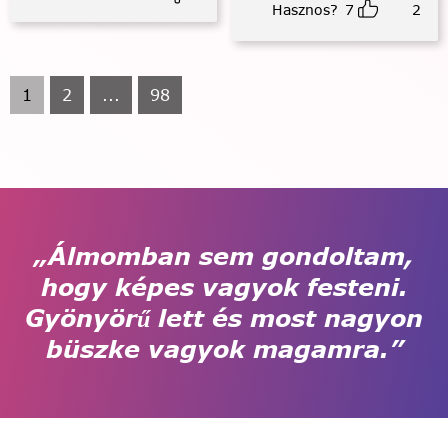
Hasznos?
7
2
1
2
...
98
„Álmomban sem gondoltam,
hogy képes vagyok festeni.
Gyönyörű lett és most nagyon
büszke vagyok magamra.”