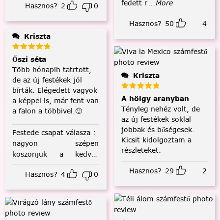
fedett r
...More
Hasznos?
2
0
Hasznos?
50
4
Kriszta
Őszi séta
Több hónapih tatrtott,
Kriszta
de az új festékek jól
bírták. Elégedett vagyok
A hölgy aranyban
a képpel is, már fent van
Tényleg nehéz volt, de
a falon a többivel.🙂
az új festékek soklal
jobbak és bőségesek.
Festede csapat válasza
:
Kicsit kidolgoztam a
nagyon szépen
részleteket.
köszönjük a kedves
visszajelzést! :)
Hasznos?
29
2
Hasznos?
4
0