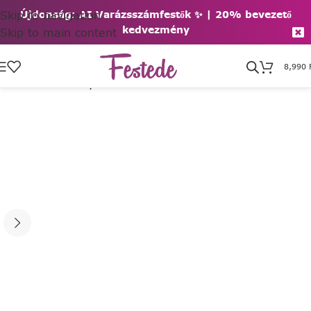
Skip to navigation
Újdonság: AI Varázsszámfestők ✨ | 2
0% bevezető
kedvezmény
Skip to main content
8,990