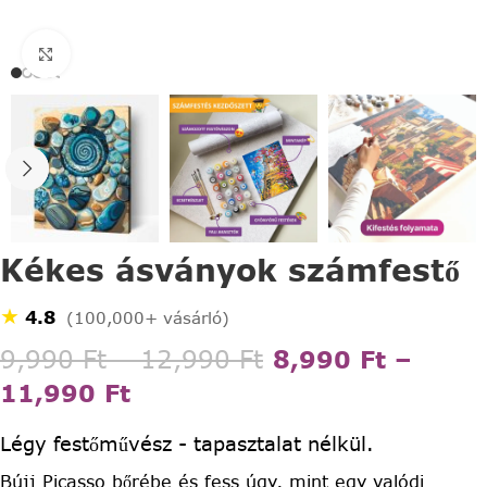
Click to enlarge
Kékes ásványok számfestő
★
4.8
(100,000+ vásárló)
9,990
Ft
–
12,990
Ft
8,990
Ft
–
11,990
Ft
Légy festőművész - tapasztalat nélkül.
Bújj Picasso bőrébe és fess úgy, mint egy valódi