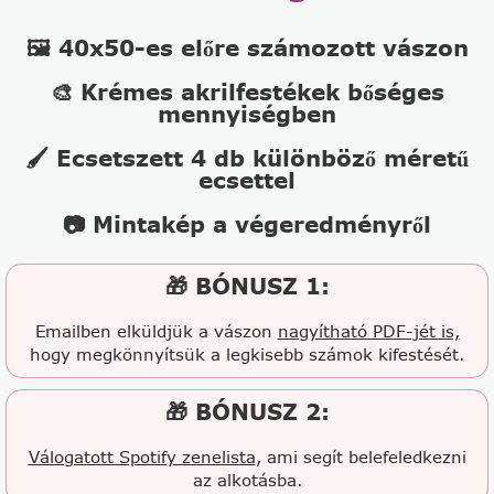
🖼️ 40x50-es előre számozott vászon
🎨 Krémes akrilfestékek bőséges
mennyiségben
🖌️ Ecsetszett 4 db különböző méretű
ecsettel
📷 Mintakép a végeredményről
🎁 BÓNUSZ 1:
Emailben elküldjük a vászon
nagyítható PDF-jét is,
hogy megkönnyítsük a legkisebb számok kifestését.
🎁 BÓNUSZ 2:
Válogatott Spotify zenelista
, ami segít belefeledkezni
az alkotásba.