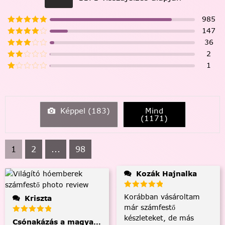
985
147
36
2
1
Képpel (
183
)
Mind
(
1171
)
1
2
...
98
Kozák Hajnalka
Korábban vásároltam
Kriszta
már számfestő
készleteket, de más
Csónakázás a magyar tengeren