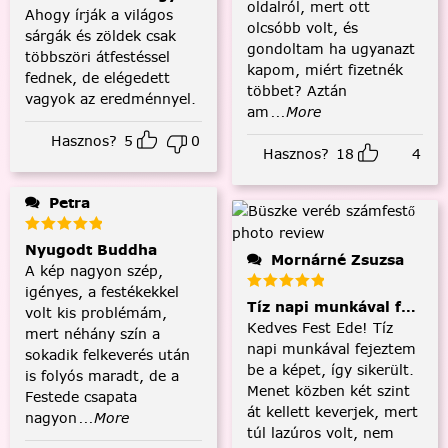
oldalról, mert ott
Ahogy írják a világos
olcsóbb volt, és
sárgák és zöldek csak
gondoltam ha ugyanazt
többszöri átfestéssel
kapom, miért fizetnék
fednek, de elégedett
többet? Aztán
vagyok az eredménnyel.
am
...More
Hasznos?
5
0
Hasznos?
18
4
Petra
Nyugodt Buddha
Mornárné Zsuzsa
A kép nagyon szép,
igényes, a festékekkel
Tíz napi munkával fejezt
volt kis problémám,
Kedves Fest Ede! Tíz
mert néhány szín a
napi munkával fejeztem
sokadik felkeverés után
be a képet, így sikerült.
is folyós maradt, de a
Menet közben két szint
Festede csapata
át kellett keverjek, mert
nagyon
...More
túl lazúros volt, nem