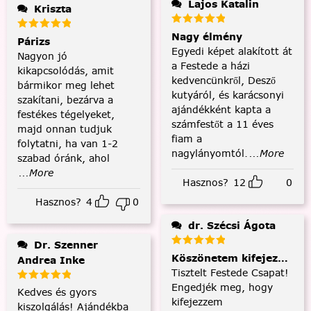
Lajos Katalin
Kriszta
Nagy élmény
Párizs
Egyedi képet alakított át
Nagyon jó
a Festede a házi
kikapcsolódás, amit
kedvencünkről, Desző
bármikor meg lehet
kutyáról, és karácsonyi
szakítani, bezárva a
ajándékként kapta a
festékes tégelyeket,
számfestőt a 11 éves
majd onnan tudjuk
fiam a
folytatni, ha van 1-2
nagylányomtól.
...More
szabad óránk, ahol
...More
Hasznos?
12
0
Hasznos?
4
0
dr. Szécsi Ágota
Dr. Szenner
Köszönetem kifejezése és
Andrea Inke
Tisztelt Festede Csapat!
Engedjék meg, hogy
Kedves és gyors
kifejezzem
kiszolgálás! Ajándékba