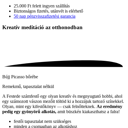
25.000 Ft felett ingyen szállítás
Biztonságos fizetés, utánvét is elérhető
50 nap pénzvisszafizetési garancia
Kreatív meditáció
az otthonodban
Bújj Picasso bőrébe
Remekmű, tapasztalat nélkül
A Festede számfestő egy olyan kreatív és megnyugtató hobbi, ahol
egy számozott vászon mezőit töltöd ki a hozzájuk tartozó színekkel.
Olyan, mint egy kifestőkönyv — csak felnőtteknek.
Az eredmény
pedig egy gyönyörű alkotás,
amit büszkén kiakaszthatsz a falra!
festői tapasztalat nem szükséges
minden a csomagban az alkotáshoz