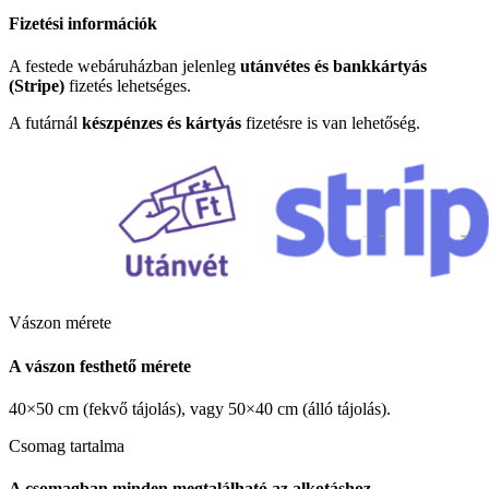
Fizetési információk
A festede webáruházban jelenleg
utánvétes és bankkártyás
(Stripe)
fizetés lehetséges.
A futárnál
készpénzes és kártyás
fizetésre is van lehetőség.
Vászon mérete
A vászon festhető mérete
40×50 cm (fekvő tájolás), vagy 50×40 cm (álló tájolás).
Csomag tartalma
A csomagban minden megtalálható az alkotáshoz.