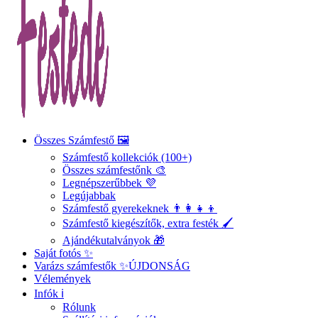
Összes Számfestő 🖼️
Számfestő kollekciók (100+)
Összes számfestőnk 🎨
Legnépszerűbbek 💜
Legújabbak
Számfestő gyerekeknek 👨‍👩‍👧‍👦
Számfestő kiegészítők, extra festék 🖌️
Ajándékutalványok 🎁
Saját fotós ✨
Varázs számfestők ✨
ÚJDONSÁG
Vélemények
Infók ℹ️
Rólunk