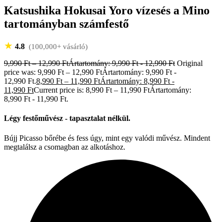
Katsushika Hokusai Yoro vízesés a Mino
tartományban számfestő
★
4.8
(100,000+ vásárló)
9,990
Ft
–
12,990
Ft
Ártartomány: 9,990 Ft - 12,990 Ft
Original
price was: 9,990 Ft – 12,990 FtÁrtartomány: 9,990 Ft -
12,990 Ft.
8,990
Ft
–
11,990
Ft
Ártartomány: 8,990 Ft -
11,990 Ft
Current price is: 8,990 Ft – 11,990 FtÁrtartomány:
8,990 Ft - 11,990 Ft.
Légy festőművész - tapasztalat nélkül.
Bújj Picasso bőrébe és fess úgy, mint egy valódi művész. Mindent
megtalálsz a csomagban az alkotáshoz.