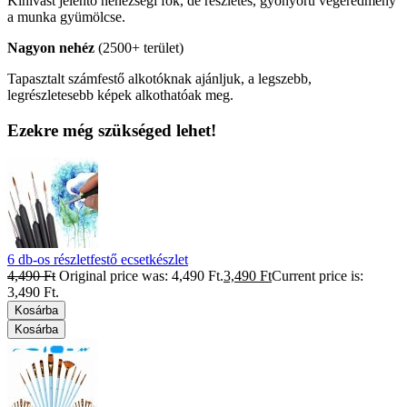
Kihívást jelentő nehézségi fok, de részletes, gyönyörű végeredmény
a munka gyümölcse.
Nagyon nehéz
(2500+ terület)
Tapasztalt számfestő alkotóknak ajánljuk, a legszebb,
legrészletesebb képek alkothatóak meg.
Ezekre még szükséged lehet!
6 db-os részletfestő ecsetkészlet
4,490
Ft
Original price was: 4,490 Ft.
3,490
Ft
Current price is:
3,490 Ft.
Kosárba
Kosárba