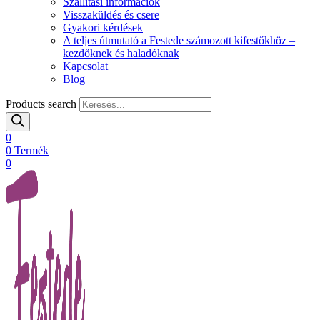
Szállítási információk
Visszaküldés és csere
Gyakori kérdések
A teljes útmutató a Festede számozott kifestőkhöz –
kezdőknek és haladóknak
Kapcsolat
Blog
Products search
0
0
Termék
0