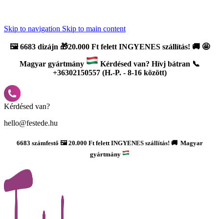
Újdonság: AI Varázsszámfestők ✨ | 2
0% bevezető kedvezmény
Skip to navigation
Skip to main content
🖼️
6683 dizájn 🎁20.000 Ft felett INGYENES szállítás!
🚚
🤩
Magyar gyártmány
Kérdésed van? Hívj bátran 📞
+36302150557 (H.-P. - 8-16 között)
Kérdésed van?
hello@festede.hu
6683 számfestő 🖼️ 20.000 Ft felett INGYENES szállítás! 🚚 Magyar
gyártmány