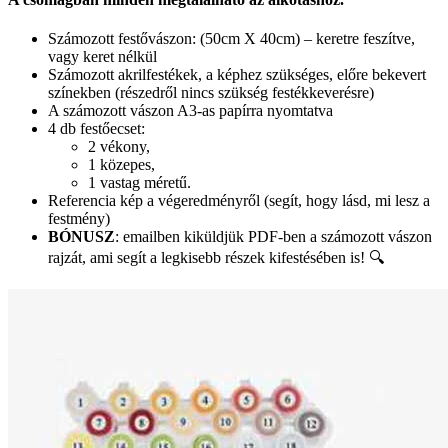
Számozott festővászon: (50cm X 40cm) – keretre feszítve,
vagy keret nélkül
Számozott akrilfestékek, a képhez szükséges, előre bekevert
színekben (részedről nincs szükség festékkeverésre)
A számozott vászon A3-as papírra nyomtatva
4 db festőecset:
2 vékony,
1 közepes,
1 vastag méretű.
Referencia kép a végeredményről (segít, hogy lásd, mi lesz a
festmény)
BÓNUSZ
: emailben kiküldjük PDF-ben a számozott vászon
rajzát, ami segít a legkisebb részek kifestésében is! 🔍