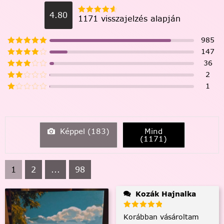
4.80
1171 visszajelzés alapján
985
147
36
2
1
Képpel (
183
)
Mind
(
1171
)
1
2
...
98
Kozák Hajnalka
Korábban vásároltam