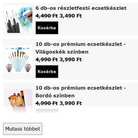
6 db-os részletfestő ecsetkészlet
4,490
Ft
3,490
Ft
Kosárba
10 db-os prémium ecsetkészlet -
Világoskék színben
4,990
Ft
3,990
Ft
Kosárba
10 db-os prémium ecsetkészlet -
Bordó színben
4,990
Ft
3,990
Ft
Kosárba
Mutass többet
Asztali fa festőállvány