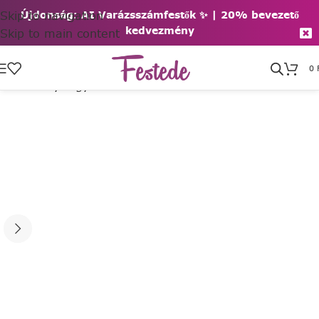
Skip to navigation
Újdonság: AI Varázsszámfestők ✨ | 2
0% bevezető
kedvezmény
Skip to main content
0