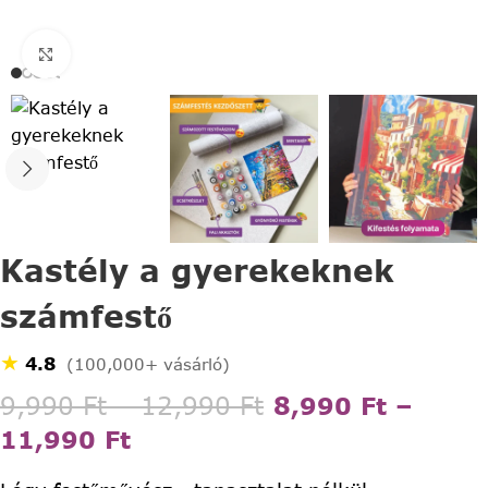
Click to enlarge
Kastély a gyerekeknek
számfestő
★
4.8
(100,000+ vásárló)
9,990
Ft
–
12,990
Ft
8,990
Ft
–
11,990
Ft