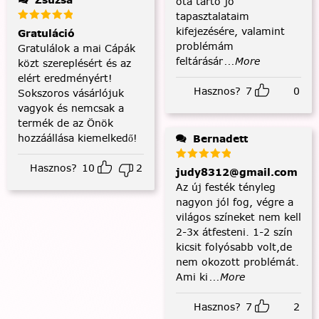
óta tartó jó
tapasztalataim
kifejezésére, valamint
Gratuláció
problémám
Gratulálok a mai Cápák
feltárásár
...More
közt szereplésért és az
elért eredményért!
Hasznos?
7
0
Sokszoros vásárlójuk
vagyok és nemcsak a
termék de az Önök
hozzáállása kiemelkedő!
Bernadett
Hasznos?
10
2
judy8312@gmail.com
Az új festék tényleg
nagyon jól fog, végre a
világos színeket nem kell
2-3x átfesteni. 1-2 szín
kicsit folyósabb volt,de
nem okozott problémát.
Ami ki
...More
Hasznos?
7
2