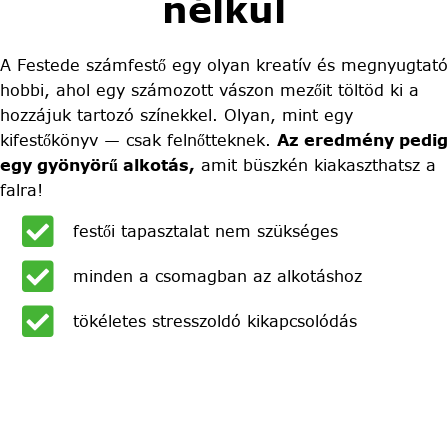
nélkül
A Festede számfestő egy olyan kreatív és megnyugtató
hobbi, ahol egy számozott vászon mezőit töltöd ki a
hozzájuk tartozó színekkel. Olyan, mint egy
kifestőkönyv — csak felnőtteknek.
Az eredmény pedig
egy gyönyörű alkotás,
amit büszkén kiakaszthatsz a
falra!
festői tapasztalat nem szükséges
minden a csomagban az alkotáshoz
tökéletes stresszoldó kikapcsolódás