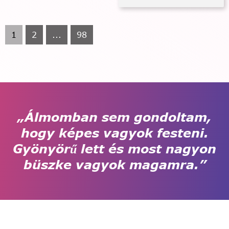
1
2
...
98
„Álmomban sem gondoltam,
hogy képes vagyok festeni.
Gyönyörű lett és most nagyon
büszke vagyok magamra.”