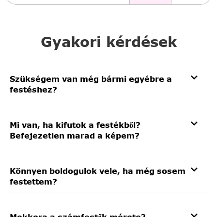
Gyakori kérdések
Szükségem van még bármi egyébre a
festéshez?
Mi van, ha kifutok a festékből?
Befejezetlen marad a képem?
Könnyen boldogulok vele, ha még sosem
festettem?
Mekkora a számfestők mérete?