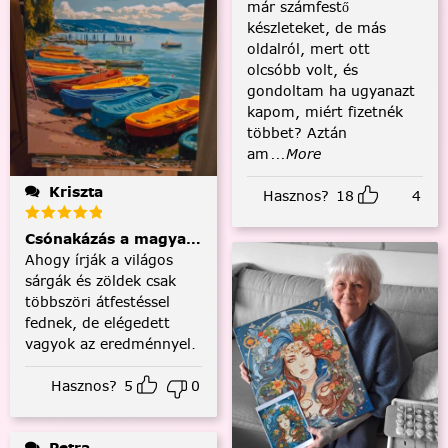
már számfestő
készleteket, de más
oldalról, mert ott
olcsóbb volt, és
gondoltam ha ugyanazt
kapom, miért fizetnék
többet? Aztán
am
...More
Kriszta
Hasznos?
18
4
Csónakázás a magyar tengeren
Ahogy írják a világos
sárgák és zöldek csak
többszöri átfestéssel
fednek, de elégedett
vagyok az eredménnyel.
Hasznos?
5
0
Petra