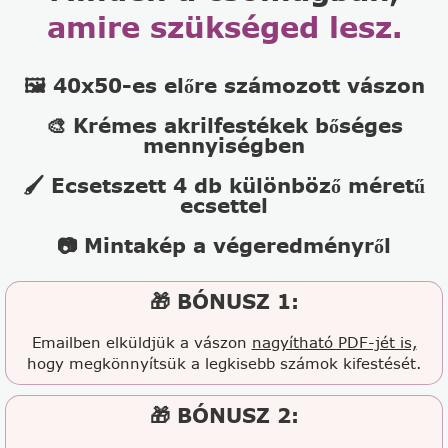
amire szükséged lesz.
🖼️ 40x50-es előre számozott vászon
🎨 Krémes akrilfestékek bőséges
mennyiségben
🖌️ Ecsetszett 4 db különböző méretű
ecsettel
📷 Mintakép a végeredményről
🎁 BÓNUSZ 1:
Emailben elküldjük a vászon
nagyítható PDF-jét is,
hogy megkönnyítsük a legkisebb számok kifestését.
🎁 BÓNUSZ 2: