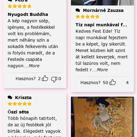
Mornárné Zsuzsa
Nyugodt Buddha
A kép nagyon szép,
Tíz napi munkával fejezt
igényes, a festékekkel
Kedves Fest Ede! Tíz
volt kis problémám,
napi munkával fejeztem
mert néhány szín a
be a képet, így sikerült.
sokadik felkeverés után
Menet közben két szint
is folyós maradt, de a
át kellett keverjek, mert
Festede csapata
túl lazúros volt, nem
nagyon
...More
fedett r
...More
Hasznos?
2
0
Hasznos?
50
4
Kriszta
Őszi séta
Több hónapih tatrtott,
de az új festékek jól
bírták. Elégedett vagyok