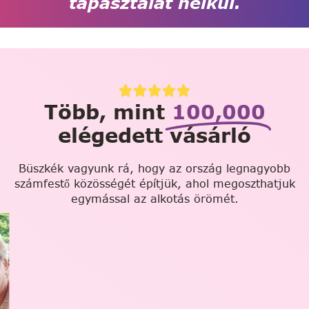
tapasztalat nélkül.
Több, mint
100,000
elégedett vásárló
Büszkék vagyunk rá, hogy az ország legnagyobb
számfestő közösségét építjük, ahol megoszthatjuk
egymással az alkotás örömét.