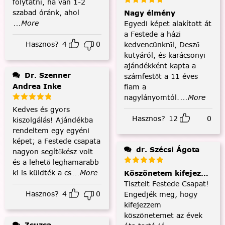
folytatni, ha van 1-2
szabad óránk, ahol
Nagy élmény
...More
Egyedi képet alakított át
a Festede a házi
Hasznos?
4
0
kedvencünkről, Desző
kutyáról, és karácsonyi
ajándékként kapta a
Dr. Szenner
számfestőt a 11 éves
Andrea Inke
fiam a
nagylányomtól.
...More
Kedves és gyors
Hasznos?
12
0
kiszolgálás! Ajándékba
rendeltem egy egyéni
képet; a Festede csapata
dr. Szécsi Ágota
nagyon segítőkész volt
és a lehető leghamarabb
ki is küldték a cs
...More
Köszönetem kifejezése és
Tisztelt Festede Csapat!
Hasznos?
4
0
Engedjék meg, hogy
kifejezzem
köszönetemet az évek
Zsuzsa