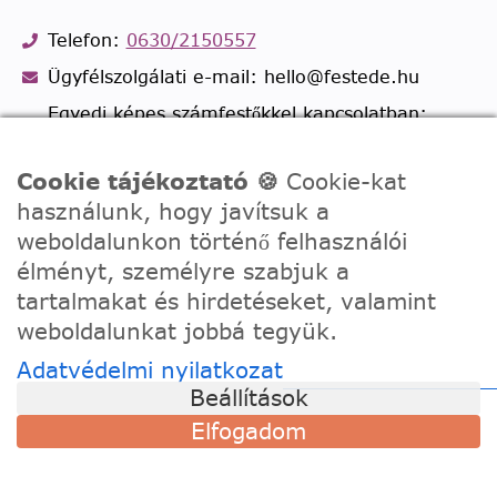
Telefon:
0630/2150557
Ügyfélszolgálati e-mail: hello@festede.hu
Egyedi képes számfestőkkel kapcsolatban:
egyedi@festede.hu
Facebook Messenger
Cookie tájékoztató 🍪
Cookie-kat
használunk, hogy javítsuk a
Csatlakozz 19.000 fős
Facebook csoportunkhoz!
weboldalunkon történő felhasználói
élményt, személyre szabjuk a
tartalmakat és hirdetéseket, valamint
weboldalunkat jobbá tegyük.
Adatvédelmi nyilatkozat
Beállítások
Elfogadom
© 2020 - 2026 Festede Kft. Minden jog fenntartva