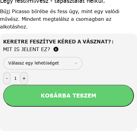
Légy festőművész - tapasztalat nélkül.
Bújj Picasso bőrébe és fess úgy, mint egy valódi
művész. Mindent megtalálsz a csomagban az
alkotáshoz.
KERETRE FESZÍTVE KÉRED A VÁSZNAT?
MIT IS JELENT EZ?
-
+
KOSÁRBA TESZEM