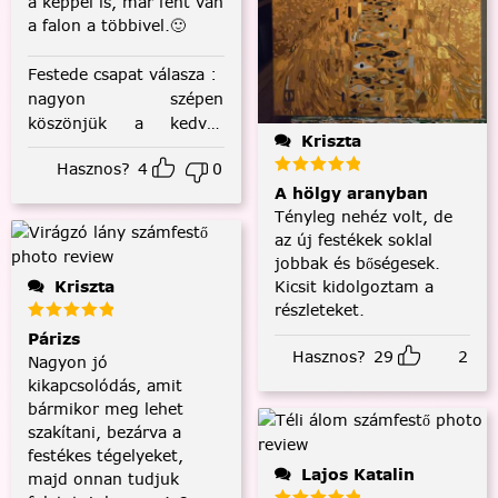
a képpel is, már fent van
a falon a többivel.🙂
Festede csapat válasza
:
nagyon szépen
köszönjük a kedves
Kriszta
visszajelzést! :)
Hasznos?
4
0
A hölgy aranyban
Tényleg nehéz volt, de
az új festékek soklal
jobbak és bőségesek.
Kriszta
Kicsit kidolgoztam a
részleteket.
Párizs
Hasznos?
29
2
Nagyon jó
kikapcsolódás, amit
bármikor meg lehet
szakítani, bezárva a
festékes tégelyeket,
Lajos Katalin
majd onnan tudjuk