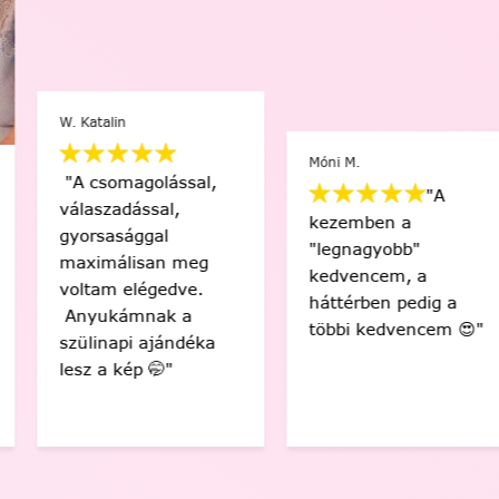
W. Katalin
Móni M.
"A csomagolással,
"A
válaszadással,
kezemben a
gyorsasággal
"legnagyobb"
maximálisan meg
kedvencem, a
voltam elégedve.
háttérben pedig a
Anyukámnak a
többi kedvencem 😍"
szülinapi ajándéka
lesz a kép 🤭"