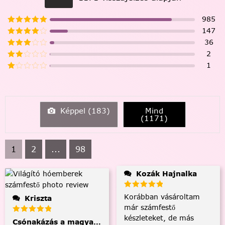
985
147
36
2
1
Képpel (
183
)
Mind
(
1171
)
1
2
...
98
Kozák Hajnalka
Korábban vásároltam
Kriszta
már számfestő
készleteket, de más
Csónakázás a magyar tengeren