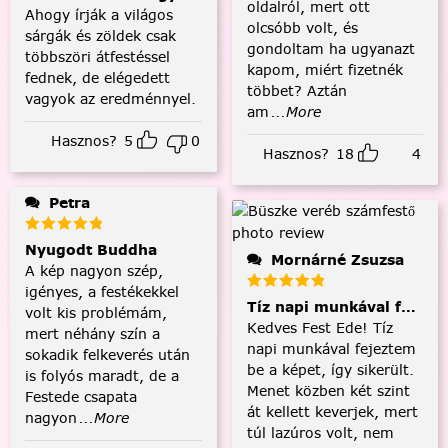
oldalról, mert ott
Ahogy írják a világos
olcsóbb volt, és
sárgák és zöldek csak
gondoltam ha ugyanazt
többszöri átfestéssel
kapom, miért fizetnék
fednek, de elégedett
többet? Aztán
vagyok az eredménnyel.
am
...More
Hasznos?
5
0
Hasznos?
18
4
Petra
Nyugodt Buddha
Mornárné Zsuzsa
A kép nagyon szép,
igényes, a festékekkel
Tíz napi munkával fejezt
volt kis problémám,
Kedves Fest Ede! Tíz
mert néhány szín a
napi munkával fejeztem
sokadik felkeverés után
be a képet, így sikerült.
is folyós maradt, de a
Menet közben két szint
Festede csapata
át kellett keverjek, mert
nagyon
...More
túl lazúros volt, nem