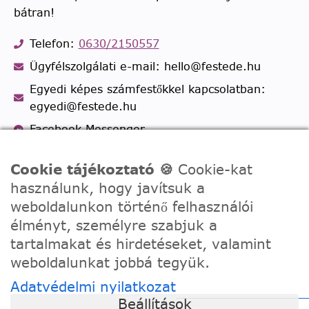
bátran!
Telefon:
0630/2150557
Ügyfélszolgálati e-mail: hello@festede.hu
Egyedi képes számfestőkkel kapcsolatban:
egyedi@festede.hu
Facebook Messenger
Csatlakozz 19.000 fős
Facebook csoportunkhoz!
Cookie tájékoztató 🍪
Cookie-kat
használunk, hogy javítsuk a
weboldalunkon történő felhasználói
élményt, személyre szabjuk a
tartalmakat és hirdetéseket, valamint
weboldalunkat jobbá tegyük.
Adatvédelmi nyilatkozat
Beállítások