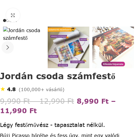
Click to enlarge
Jordán csoda számfestő
★
4.8
(100,000+ vásárló)
9,990
Ft
–
12,990
Ft
8,990
Ft
–
11,990
Ft
Légy festőművész - tapasztalat nélkül.
Bújj Picasso bőrébe és fess úgy, mint egy valódi