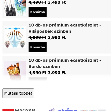
4,490
Ft
3,490
Ft
Kosárba
10 db-os prémium ecsetkészlet -
Világoskék színben
4,990
Ft
3,990
Ft
Kosárba
10 db-os prémium ecsetkészlet -
Bordó színben
4,990
Ft
3,990
Ft
Kosárba
Mutass többet
Asztali fa festőállvány
5,490
Ft
4,490
Ft