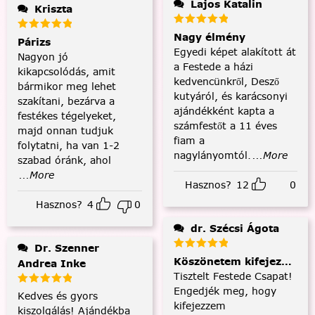
Lajos Katalin
Kriszta
Nagy élmény
Párizs
Egyedi képet alakított át
Nagyon jó
a Festede a házi
kikapcsolódás, amit
kedvencünkről, Desző
bármikor meg lehet
kutyáról, és karácsonyi
szakítani, bezárva a
ajándékként kapta a
festékes tégelyeket,
számfestőt a 11 éves
majd onnan tudjuk
fiam a
folytatni, ha van 1-2
nagylányomtól.
...More
szabad óránk, ahol
...More
Hasznos?
12
0
Hasznos?
4
0
dr. Szécsi Ágota
Dr. Szenner
Köszönetem kifejezése és
Andrea Inke
Tisztelt Festede Csapat!
Engedjék meg, hogy
Kedves és gyors
kifejezzem
kiszolgálás! Ajándékba