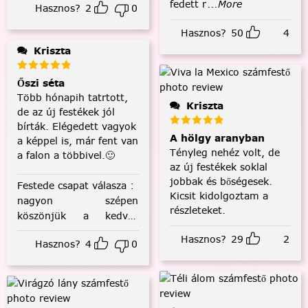
fedett r
...More
Hasznos?
2
0
Hasznos?
50
4
Kriszta
Őszi séta
Több hónapih tatrtott,
Kriszta
de az új festékek jól
bírták. Elégedett vagyok
A hölgy aranyban
a képpel is, már fent van
Tényleg nehéz volt, de
a falon a többivel.🙂
az új festékek soklal
jobbak és bőségesek.
Festede csapat válasza
:
Kicsit kidolgoztam a
nagyon szépen
részleteket.
köszönjük a kedves
visszajelzést! :)
Hasznos?
29
2
Hasznos?
4
0