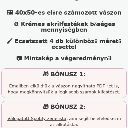
🖼️ 40x50-es előre számozott vászon
🎨 Krémes akrilfestékek bőséges
mennyiségben
🖌️ Ecsetszett 4 db különböző méretű
ecsettel
📷 Mintakép a végeredményről
🎁 BÓNUSZ 1:
Emailben elküldjük a vászon
nagyítható PDF-jét is,
hogy megkönnyítsük a legkisebb számok kifestését.
🎁 BÓNUSZ 2:
Válogatott Spotify zenelista
, ami segít belefeledkezni
az alkotásba.