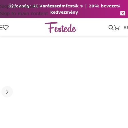
Skip to navigation
Újdonság: AI Varázsszámfestők ✨ | 2
0% bevezető
kedvezmény
Skip to main content
0