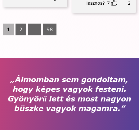
Hasznos?
7
2
1
2
...
98
„Álmomban sem gondoltam,
hogy képes vagyok festeni.
Gyönyörű lett és most nagyon
büszke vagyok magamra.”