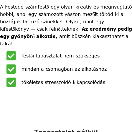
A Festede számfestő egy olyan kreatív és megnyugtató
hobbi, ahol egy számozott vászon mezőit töltöd ki a
hozzájuk tartozó színekkel. Olyan, mint egy
kifestőkönyv — csak felnőtteknek.
Az eredmény pedig
egy gyönyörű alkotás,
amit büszkén kiakaszthatsz a
falra!
festői tapasztalat nem szükséges
minden a csomagban az alkotáshoz
tökéletes stresszoldó kikapcsolódás
Tapasztalat nélkül