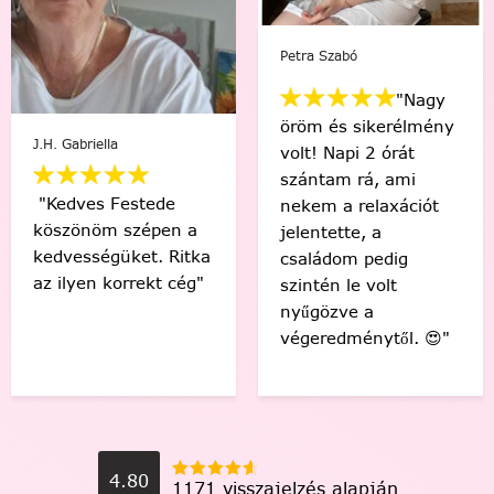
Szabó
Mikus 
Viki Vas-Lukács
"Nagy
"Min
 és sikerélmény
"Kedvenc egyéni
egy i
 Napi 2 órát
számfestőmmel 🥰
“műv
tam rá, ami
tökéletes lett,
érez
 a relaxációt
élmény volt minden
Soha
tette, a
egyes ecsetvonás!
volna
ádom pedig
Köszönöm Festede!
alkot
én le volt
❤️🤗"
meg t
özve a
🙂"
edménytől. 😍"
4.80
1171 visszajelzés alapján