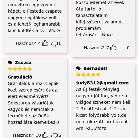
köszönetemet az évek
rendeltem egy egyéni
óta tartó jó
képet; a Festede csapata
tapasztalataim
nagyon segítőkész volt
kifejezésére, valamint
és a lehető leghamarabb
problémám
ki is küldték a cs
...More
feltárásár
...More
Hasznos?
4
0
Hasznos?
7
0
Zsuzsa
Bernadett
Gratuláció
judy8312@gmail.com
Gratulálok a mai Cápák
Az új festék tényleg
közt szereplésért és az
nagyon jól fog, végre a
elért eredményért!
világos színeket nem kell
Sokszoros vásárlójuk
2-3x átfesteni. 1-2 szín
vagyok és nemcsak a
kicsit folyósabb volt,de
termék de az Önök
nem okozott problémát.
hozzáállása kiemelkedő!
Ami ki
...More
Hasznos?
10
2