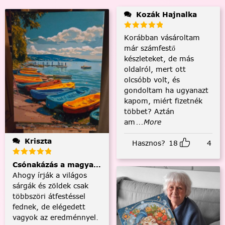
Kozák Hajnalka
Korábban vásároltam
már számfestő
készleteket, de más
oldalról, mert ott
olcsóbb volt, és
gondoltam ha ugyanazt
kapom, miért fizetnék
többet? Aztán
am
...More
Kriszta
Hasznos?
18
4
Csónakázás a magyar tengeren
Ahogy írják a világos
sárgák és zöldek csak
többszöri átfestéssel
fednek, de elégedett
vagyok az eredménnyel.