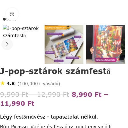
Click to enlarge
J-pop-sztárok számfestő
★
4.8
(100,000+ vásárló)
9,990
Ft
–
12,990
Ft
8,990
Ft
–
11,990
Ft
Légy festőművész - tapasztalat nélkül.
Bújj Picasso bőrébe és fess úgy, mint egy valódi