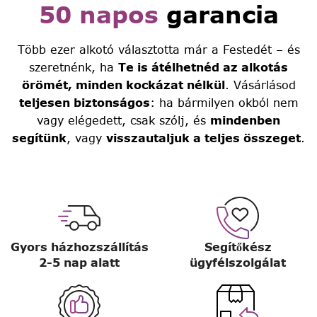
50 napos
garancia
Több ezer alkotó választotta már a Festedét – és
szeretnénk, ha
Te is átélhetnéd az alkotás
örömét, minden kockázat nélkül
. Vásárlásod
teljesen biztonságos
: ha bármilyen okból nem
vagy elégedett, csak szólj, és
mindenben
segítünk
, vagy
visszautaljuk a teljes összeget
.
Gyors házhozszállítás
Segítőkész
2-5 nap alatt
ügyfélszolgálat