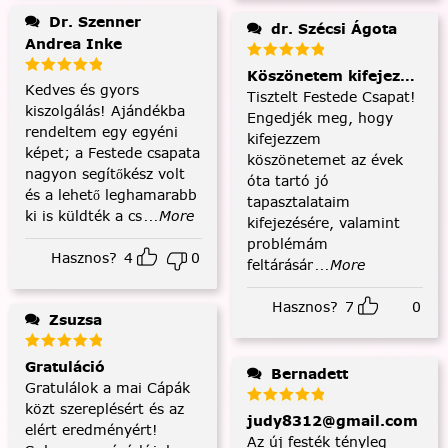
Dr. Szenner
dr. Szécsi Ágota
Andrea Inke
Köszönetem kifejezése és
Kedves és gyors
Tisztelt Festede Csapat!
kiszolgálás! Ajándékba
Engedjék meg, hogy
rendeltem egy egyéni
kifejezzem
képet; a Festede csapata
köszönetemet az évek
nagyon segítőkész volt
óta tartó jó
és a lehető leghamarabb
tapasztalataim
ki is küldték a cs
...More
kifejezésére, valamint
problémám
Hasznos?
4
0
feltárásár
...More
Hasznos?
7
0
Zsuzsa
Gratuláció
Bernadett
Gratulálok a mai Cápák
közt szereplésért és az
judy8312@gmail.com
elért eredményért!
Az új festék tényleg