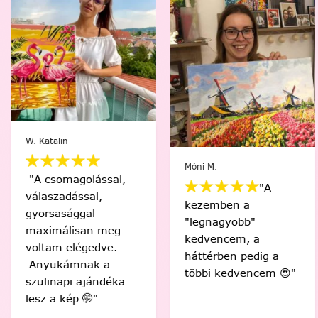
W. Katalin
Móni M.
"A csomagolással,
"A
válaszadással,
kezemben a
gyorsasággal
"legnagyobb"
maximálisan meg
kedvencem, a
voltam elégedve.
háttérben pedig a
Anyukámnak a
többi kedvencem 😍"
szülinapi ajándéka
lesz a kép 🤭"