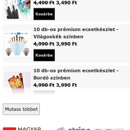
4,490
Ft
3,490
Ft
Kosárba
10 db-os prémium ecsetkészlet -
Világoskék színben
4,990
Ft
3,990
Ft
Kosárba
10 db-os prémium ecsetkészlet -
Bordó színben
4,990
Ft
3,990
Ft
Kosárba
Mutass többet
Asztali fa festőállvány
5,490
Ft
4,490
Ft