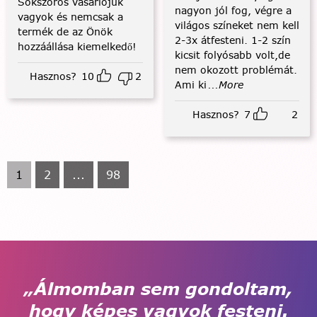
Sokszoros vásárlójuk
nagyon jól fog, végre a
vagyok és nemcsak a
világos színeket nem kell
termék de az Önök
2-3x átfesteni. 1-2 szín
hozzáállása kiemelkedő!
kicsit folyósabb volt,de
nem okozott problémát.
Hasznos?
10
2
Ami ki
...More
Hasznos?
7
2
1
2
...
98
„Álmomban sem gondoltam,
hogy képes vagyok festeni.