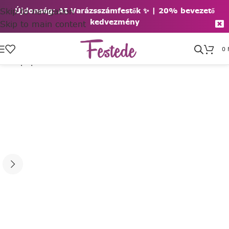
Skip to navigation
Újdonság: AI Varázsszámfestők ✨ | 2
0% bevezető
kedvezmény
Skip to main content
0