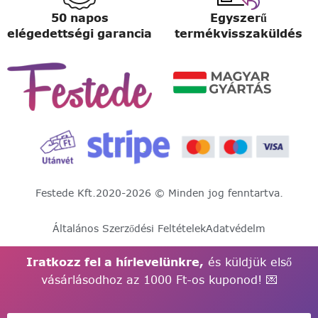
50 napos
Egyszerű
elégedettségi garancia
termékvisszaküldés
Festede Kft.
2020-2026 © Minden jog fenntartva.
Általános Szerződési Feltételek
Adatvédelm
Iratkozz fel a hírlevelünkre,
és küldjük első
vásárlásodhoz az 1000 Ft-os kuponod! 💌