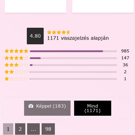
4.80
1171 visszajelzés alapján
985
147
36
2
1
Képpel (
183
)
Mind
(
1171
)
1
2
...
98