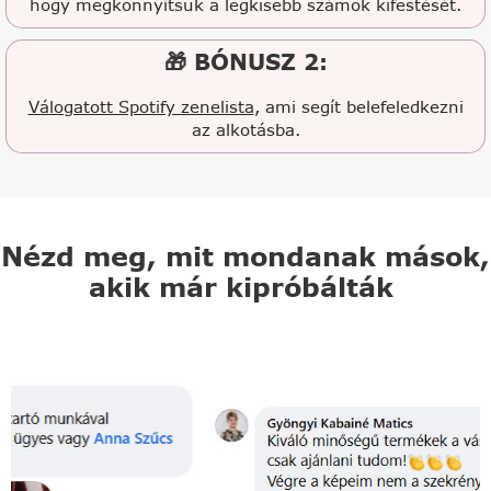
hogy megkönnyítsük a legkisebb számok kifestését.
🎁 BÓNUSZ 2:
Válogatott Spotify zenelista
, ami segít belefeledkezni
az alkotásba.
Nézd meg, mit mondanak mások,
akik már kipróbálták