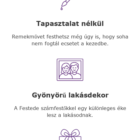
Tapasztalat nélkül
Remekművet festhetsz még úgy is, hogy soha
nem fogtál ecsetet a kezedbe.
Gyönyörű lakásdekor
A Festede számfestőkkel egy különleges éke
lesz a lakásodnak.