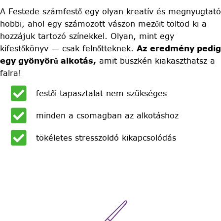
A Festede számfestő egy olyan kreatív és megnyugtató
hobbi, ahol egy számozott vászon mezőit töltöd ki a
hozzájuk tartozó színekkel. Olyan, mint egy
kifestőkönyv — csak felnőtteknek.
Az eredmény pedig
egy gyönyörű alkotás,
amit büszkén kiakaszthatsz a
falra!
festői tapasztalat nem szükséges
minden a csomagban az alkotáshoz
tökéletes stresszoldó kikapcsolódás