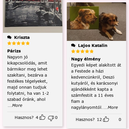
Kriszta
Lajos Katalin
Párizs
Nagyon jó
Nagy élmény
kikapcsolódás, amit
Egyedi képet alakított át
bármikor meg lehet
a Festede a házi
szakítani, bezárva a
kedvencünkről, Desző
festékes tégelyeket,
kutyáról, és karácsonyi
majd onnan tudjuk
ajándékként kapta a
folytatni, ha van 1-2
számfestőt a 11 éves
szabad óránk, ahol
fiam a
...More
nagylányomtól.
...More
Hasznos?
4
0
Hasznos?
12
0