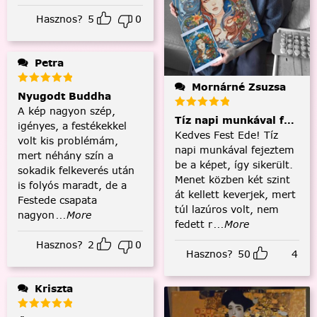
Hasznos?
5
0
Petra
Mornárné Zsuzsa
Nyugodt Buddha
A kép nagyon szép,
Tíz napi munkával fejezt
igényes, a festékekkel
Kedves Fest Ede! Tíz
volt kis problémám,
napi munkával fejeztem
mert néhány szín a
be a képet, így sikerült.
sokadik felkeverés után
Menet közben két szint
is folyós maradt, de a
át kellett keverjek, mert
Festede csapata
túl lazúros volt, nem
nagyon
...More
fedett r
...More
Hasznos?
2
0
Hasznos?
50
4
Kriszta