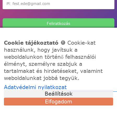
Feliratkozás
Cookie tájékoztató 🍪
Cookie-kat
használunk, hogy javítsuk a
weboldalunkon történő felhasználói
A Festede számozott kifestőkkel te is alkothatsz, akár egy
élményt, személyre szabjuk a
igazi művész! Fesd meg a remekműved korábbi
tartalmakat és hirdetéseket, valamint
tapasztalat nélkül, töltődj fel és fejezd ki a kreativitásod!
weboldalunkat jobbá tegyük.
Adatvédelmi nyilatkozat
TÁMOGATÁS
Beállítások
Szállítási információk
Elfogadom
Visszaküldés és csere
Gyakori kérdések