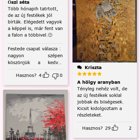
Őszi séta
Több hónapih tatrtott,
de az új festékek jól
bírták. Elégedett vagyok
a képpel is, már fent van
a falon a többivel.🙂
Festede csapat válasza
:
nagyon szépen
köszönjük a kedves
Kriszta
visszajelzést! :)
Hasznos?
4
0
A hölgy aranyban
Tényleg nehéz volt, de
az új festékek soklal
jobbak és bőségesek.
Kicsit kidolgoztam a
részleteket.
Hasznos?
29
2