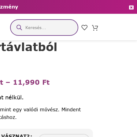
ezmény
távlatból
t
–
11,990
Ft
t nélkül.
 mint egy valódi művész. Mindent
táshoz.
A VÁSZNAT?