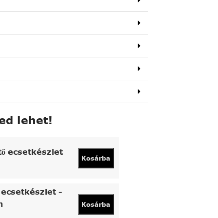
ed lehet!
tő ecsetkészlet
Kosárba
ecsetkészlet -
n
Kosárba