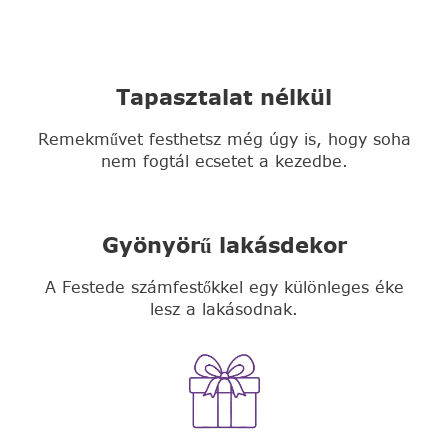
Tapasztalat nélkül
Remekművet festhetsz még úgy is, hogy soha
nem fogtál ecsetet a kezedbe.
Gyönyörű lakásdekor
A Festede számfestőkkel egy különleges éke
lesz a lakásodnak.