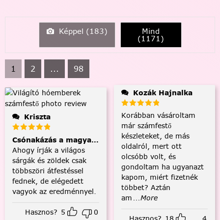
Képpel (
183
)
Mind
(
1171
)
1
2
...
98
Kozák Hajnalka
Korábban vásároltam
Kriszta
már számfestő
készleteket, de más
Csónakázás a magyar tengeren
oldalról, mert ott
Ahogy írják a világos
olcsóbb volt, és
sárgák és zöldek csak
gondoltam ha ugyanazt
többszöri átfestéssel
kapom, miért fizetnék
fednek, de elégedett
többet? Aztán
vagyok az eredménnyel.
am
...More
Hasznos?
5
0
Hasznos?
18
4