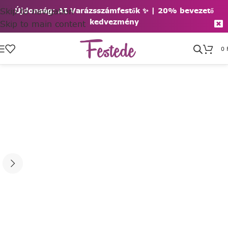
Skip to navigation
Újdonság: AI Varázsszámfestők ✨ | 2
0% bevezető
kedvezmény
Skip to main content
0