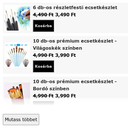
6 db-os részletfestő ecsetkészlet
4,490
Ft
3,490
Ft
Kosárba
10 db-os prémium ecsetkészlet -
Világoskék színben
4,990
Ft
3,990
Ft
Kosárba
10 db-os prémium ecsetkészlet -
Bordó színben
4,990
Ft
3,990
Ft
Kosárba
Mutass többet
Asztali fa festőállvány