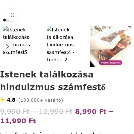
Click to enlarge
Istenek találkozása
hinduizmus számfestő
★
4.8
(100,000+ vásárló)
9,990
Ft
–
12,990
Ft
8,990
Ft
–
11,990
Ft