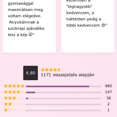
kezemben a
gyorsasággal
"legnagyobb"
maximálisan meg
kedvencem, a
voltam elégedve.
háttérben pedig a
Anyukámnak a
többi kedvencem 😍"
szülinapi ajándéka
lesz a kép 🤭"
4.80
1171 visszajelzés alapján
985
147
36
2
1