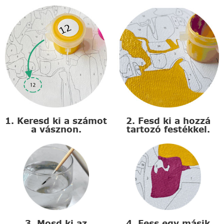
1. Keresd ki a számot
2. Fesd ki a hozzá
a vásznon.
tartozó festékkel.
3. Mosd ki az
4. Fess egy másik