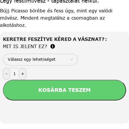
Légy festőművész - tapasztalat nélkül.
Bújj Picasso bőrébe és fess úgy, mint egy valódi
művész. Mindent megtalálsz a csomagban az
alkotáshoz.
KERETRE FESZÍTVE KÉRED A VÁSZNAT?
MIT IS JELENT EZ?
-
+
KOSÁRBA TESZEM