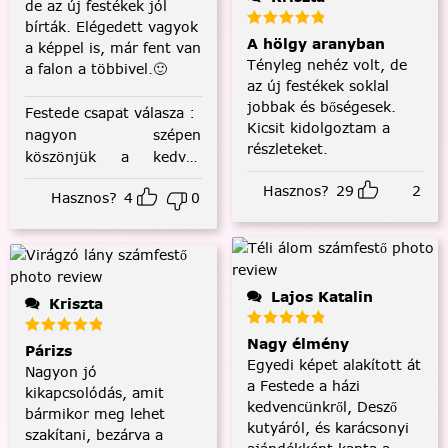
de az új festékek jól
bírták. Elégedett vagyok
A hölgy aranyban
a képpel is, már fent van
Tényleg nehéz volt, de
a falon a többivel.🙂
az új festékek soklal
jobbak és bőségesek.
Festede csapat válasza
:
Kicsit kidolgoztam a
nagyon szépen
részleteket.
köszönjük a kedves
visszajelzést! :)
Hasznos?
29
2
Hasznos?
4
0
Lajos Katalin
Kriszta
Nagy élmény
Párizs
Egyedi képet alakított át
Nagyon jó
a Festede a házi
kikapcsolódás, amit
kedvencünkről, Desző
bármikor meg lehet
kutyáról, és karácsonyi
szakítani, bezárva a