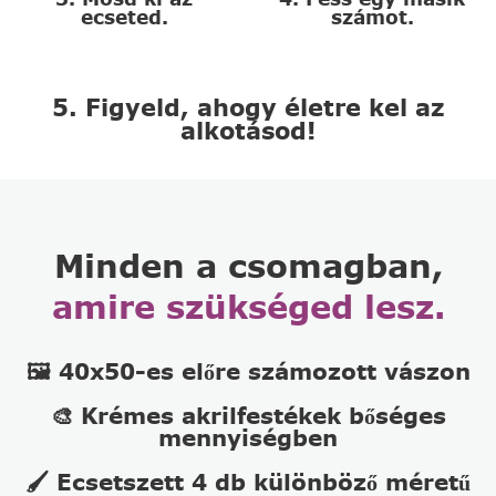
ecseted.
számot.
5. Figyeld, ahogy életre kel az
alkotásod!
Minden a csomagban,
amire szükséged lesz.
🖼️ 40x50-es előre számozott vászon
🎨 Krémes akrilfestékek bőséges
mennyiségben
🖌️ Ecsetszett 4 db különböző méretű