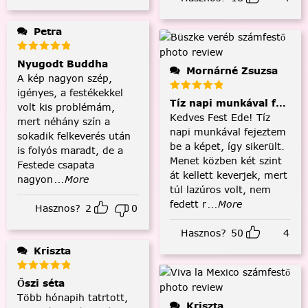
Petra
Nyugodt Buddha
Mornárné Zsuzsa
A kép nagyon szép,
igényes, a festékekkel
Tíz napi munkával fejezt
volt kis problémám,
Kedves Fest Ede! Tíz
mert néhány szín a
napi munkával fejeztem
sokadik felkeverés után
be a képet, így sikerült.
is folyós maradt, de a
Menet közben két szint
Festede csapata
át kellett keverjek, mert
nagyon
...More
túl lazúros volt, nem
fedett r
...More
Hasznos?
2
0
Hasznos?
50
4
Kriszta
Őszi séta
Több hónapih tatrtott,
Kriszta