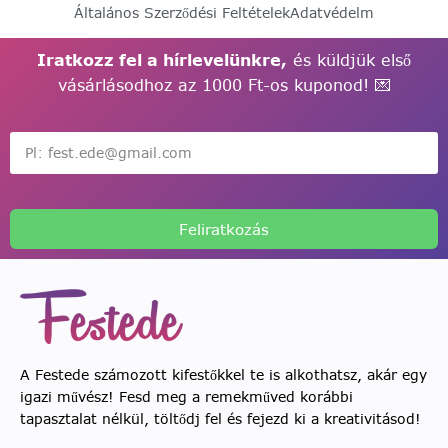
Általános Szerződési Feltételek
Adatvédelm
Iratkozz fel a hírlevelünkre,
és küldjük első
vásárlásodhoz az 1000 Ft-os kuponod! 💌
Feliratkozás
A Festede számozott kifestőkkel te is alkothatsz, akár egy
igazi művész! Fesd meg a remekműved korábbi
tapasztalat nélkül, töltődj fel és fejezd ki a kreativitásod!