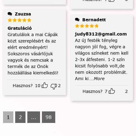
Zsuzsa
Bernadett
Gratuláció
judy8312@gmail.com
Gratulálok a mai Cápák
Az új festék tényleg
közt szereplésért és az
nagyon jól fog, végre a
elért eredményért!
világos színeket nem kell
Sokszoros vásárlójuk
2-3x átfesteni. 1-2 szín
vagyok és nemcsak a
kicsit folyósabb volt,de
termék de az Önök
nem okozott problémát.
hozzáállása kiemelkedő!
Ami ki
...More
Hasznos?
10
2
Hasznos?
7
2
1
2
...
98