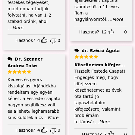
ajándékként kapta a
festékes tégelyeket,
számfestőt a 11 éves
majd onnan tudjuk
fiam a
folytatni, ha van 1-2
nagylányomtól.
...More
szabad óránk, ahol
...More
Hasznos?
12
0
Hasznos?
4
0
dr. Szécsi Ágota
Dr. Szenner
Köszönetem kifejezése és
Andrea Inke
Tisztelt Festede Csapat!
Engedjék meg, hogy
Kedves és gyors
kifejezzem
kiszolgálás! Ajándékba
köszönetemet az évek
rendeltem egy egyéni
óta tartó jó
képet; a Festede csapata
tapasztalataim
nagyon segítőkész volt
kifejezésére, valamint
és a lehető leghamarabb
problémám
ki is küldték a cs
...More
feltárásár
...More
Hasznos?
4
0
Hasznos?
7
0