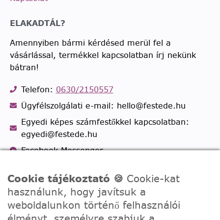
ELAKADTÁL?
Amennyiben bármi kérdésed merül fel a
vásárlással, termékkel kapcsolatban írj nekünk
bátran!
Telefon:
0630/2150557
Ügyfélszolgálati e-mail: hello@festede.hu
Egyedi képes számfestőkkel kapcsolatban:
egyedi@festede.hu
Facebook Messenger
Csatlakozz 19.000 fős
Facebook csoportunkhoz!
Cookie tájékoztató 🍪
Cookie-kat
használunk, hogy javítsuk a
weboldalunkon történő felhasználói
élményt, személyre szabjuk a