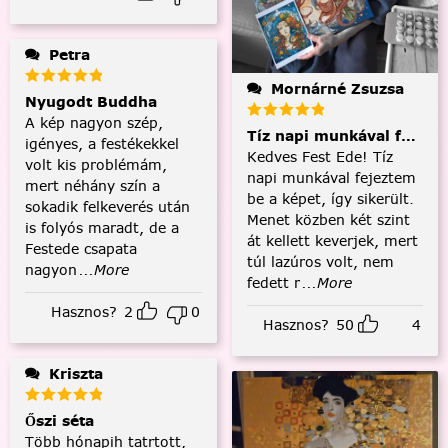
Petra
Mornárné Zsuzsa
Nyugodt Buddha
A kép nagyon szép,
Tíz napi munkával fejezt
igényes, a festékekkel
Kedves Fest Ede! Tíz
volt kis problémám,
napi munkával fejeztem
mert néhány szín a
be a képet, így sikerült.
sokadik felkeverés után
Menet közben két szint
is folyós maradt, de a
át kellett keverjek, mert
Festede csapata
túl lazúros volt, nem
nagyon
...More
fedett r
...More
Hasznos?
2
0
Hasznos?
50
4
Kriszta
Őszi séta
Több hónapih tatrtott,