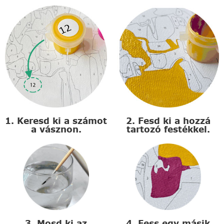
1. Keresd ki a számot
2. Fesd ki a hozzá
a vásznon.
tartozó festékkel.
3. Mosd ki az
4. Fess egy másik