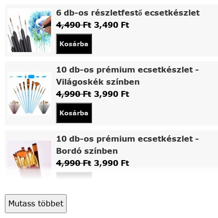
6 db-os részletfestő ecsetkészlet
4,490
Ft
3,490
Ft
Kosárba
10 db-os prémium ecsetkészlet -
Világoskék színben
4,990
Ft
3,990
Ft
Kosárba
10 db-os prémium ecsetkészlet -
Bordó színben
4,990
Ft
3,990
Ft
Kosárba
Mutass többet
Asztali fa festőállvány