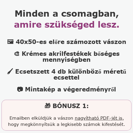
Minden a csomagban,
amire szükséged lesz.
🖼️ 40x50-es előre számozott vászon
🎨 Krémes akrilfestékek bőséges
mennyiségben
🖌️ Ecsetszett 4 db különböző méretű
ecsettel
📷 Mintakép a végeredményről
🎁 BÓNUSZ 1:
Emailben elküldjük a vászon
nagyítható PDF-jét is,
hogy megkönnyítsük a legkisebb számok kifestését.