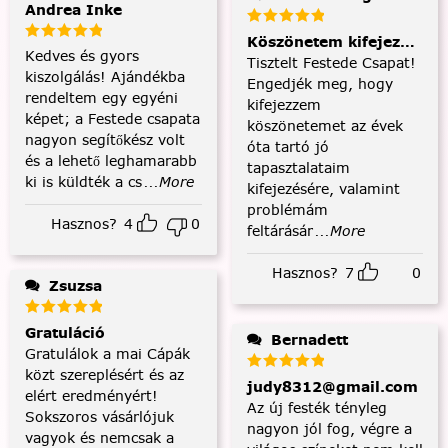
Andrea Inke
Köszönetem kifejezése és
Kedves és gyors
Tisztelt Festede Csapat!
kiszolgálás! Ajándékba
Engedjék meg, hogy
rendeltem egy egyéni
kifejezzem
képet; a Festede csapata
köszönetemet az évek
nagyon segítőkész volt
óta tartó jó
és a lehető leghamarabb
tapasztalataim
ki is küldték a cs
...More
kifejezésére, valamint
problémám
Hasznos?
4
0
feltárásár
...More
Hasznos?
7
0
Zsuzsa
Gratuláció
Bernadett
Gratulálok a mai Cápák
közt szereplésért és az
judy8312@gmail.com
elért eredményért!
Az új festék tényleg
Sokszoros vásárlójuk
nagyon jól fog, végre a
vagyok és nemcsak a