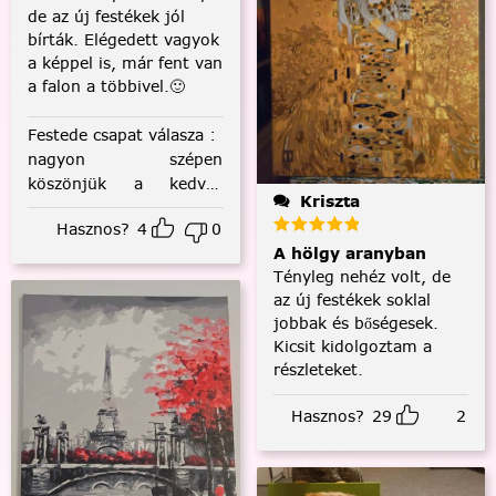
de az új festékek jól
bírták. Elégedett vagyok
a képpel is, már fent van
a falon a többivel.🙂
Festede csapat válasza
:
nagyon szépen
köszönjük a kedves
Kriszta
visszajelzést! :)
Hasznos?
4
0
A hölgy aranyban
Tényleg nehéz volt, de
az új festékek soklal
jobbak és bőségesek.
Kicsit kidolgoztam a
részleteket.
Hasznos?
29
2