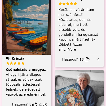
Korábban vásároltam
már számfestő
készleteket, de más
oldalról, mert ott
olcsóbb volt, és
gondoltam ha ugyanazt
kapom, miért fizetnék
többet? Aztán
am
...More
Kriszta
Hasznos?
18
4
Csónakázás a magyar tengeren
Ahogy írják a világos
sárgák és zöldek csak
többszöri átfestéssel
fednek, de elégedett
vagyok az eredménnyel.
Hasznos?
5
0