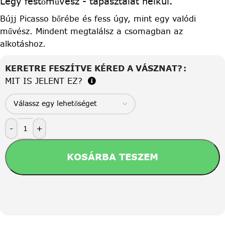
Légy festőművész - tapasztalat nélkül.
Bújj Picasso bőrébe és fess úgy, mint egy valódi
művész. Mindent megtalálsz a csomagban az
alkotáshoz.
KERETRE FESZÍTVE KÉRED A VÁSZNAT?
MIT IS JELENT EZ?
-
+
KOSÁRBA TESZEM