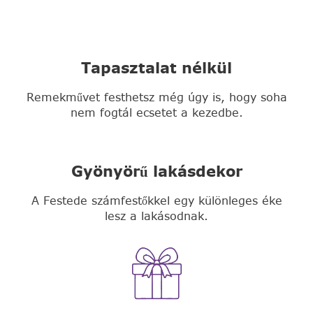
Tapasztalat nélkül
Remekművet festhetsz még úgy is, hogy soha
nem fogtál ecsetet a kezedbe.
Gyönyörű lakásdekor
A Festede számfestőkkel egy különleges éke
lesz a lakásodnak.