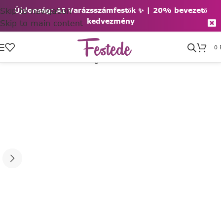
Skip to navigation
Újdonság: AI Varázsszámfestők ✨ | 2
0% bevezető
kedvezmény
Skip to main content
0