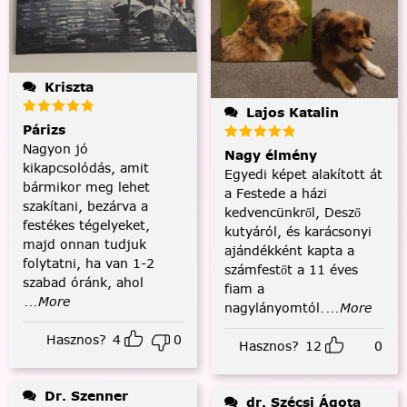
Kriszta
Lajos Katalin
Párizs
Nagyon jó
Nagy élmény
kikapcsolódás, amit
Egyedi képet alakított át
bármikor meg lehet
a Festede a házi
szakítani, bezárva a
kedvencünkről, Desző
festékes tégelyeket,
kutyáról, és karácsonyi
majd onnan tudjuk
ajándékként kapta a
folytatni, ha van 1-2
számfestőt a 11 éves
szabad óránk, ahol
fiam a
...More
nagylányomtól.
...More
Hasznos?
4
0
Hasznos?
12
0
Dr. Szenner
dr. Szécsi Ágota