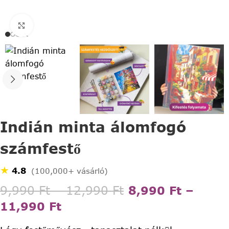
Click to enlarge
Indián minta álomfogó
számfestő
★
4.8
(100,000+ vásárló)
9,990
Ft
–
12,990
Ft
8,990
Ft
–
11,990
Ft