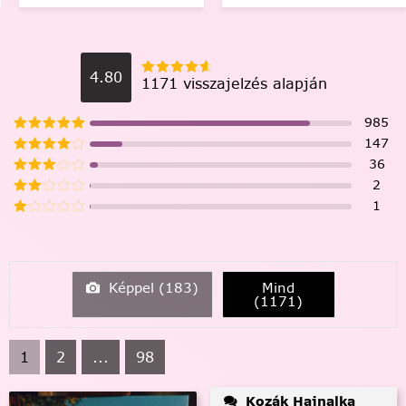
4.80
1171 visszajelzés alapján
985
147
36
2
1
Képpel (
183
)
Mind
(
1171
)
1
2
...
98
Kozák Hajnalka