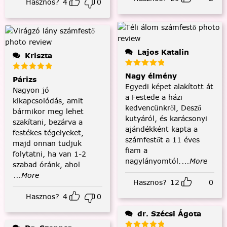
Hasznos?
4
0
Lajos Katalin
Kriszta
Nagy élmény
Párizs
Egyedi képet alakított át
Nagyon jó
a Festede a házi
kikapcsolódás, amit
kedvencünkről, Desző
bármikor meg lehet
kutyáról, és karácsonyi
szakítani, bezárva a
ajándékként kapta a
festékes tégelyeket,
számfestőt a 11 éves
majd onnan tudjuk
fiam a
folytatni, ha van 1-2
nagylányomtól.
...More
szabad óránk, ahol
...More
Hasznos?
12
0
Hasznos?
4
0
dr. Szécsi Ágota