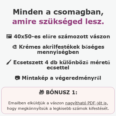
Minden a csomagban,
amire szükséged lesz.
🖼️ 40x50-es előre számozott vászon
🎨 Krémes akrilfestékek bőséges
mennyiségben
🖌️ Ecsetszett 4 db különböző méretű
ecsettel
📷 Mintakép a végeredményről
🎁 BÓNUSZ 1:
Emailben elküldjük a vászon
nagyítható PDF-jét is,
hogy megkönnyítsük a legkisebb számok kifestését.