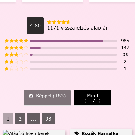
4.80
1171 visszajelzés alapján
985
147
36
2
1
Képpel (
183
)
Mind
(
1171
)
1
2
...
98
Kozák Hajnalka