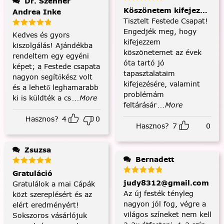
Dr. Szenner
Köszönetem kifejezése és
Andrea Inke
Tisztelt Festede Csapat!
Engedjék meg, hogy
Kedves és gyors
kifejezzem
kiszolgálás! Ajándékba
köszönetemet az évek
rendeltem egy egyéni
óta tartó jó
képet; a Festede csapata
tapasztalataim
nagyon segítőkész volt
kifejezésére, valamint
és a lehető leghamarabb
problémám
ki is küldték a cs
...More
feltárásár
...More
Hasznos?
4
0
Hasznos?
7
0
Zsuzsa
Bernadett
Gratuláció
judy8312@gmail.com
Gratulálok a mai Cápák
Az új festék tényleg
közt szereplésért és az
nagyon jól fog, végre a
elért eredményért!
világos színeket nem kell
Sokszoros vásárlójuk