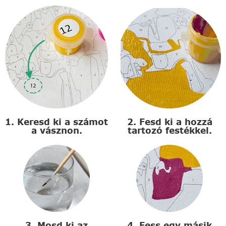
1. Keresd ki a számot
2. Fesd ki a hozzá
a vásznon.
tartozó festékkel.
3. Mosd ki az
4. Fess egy másik