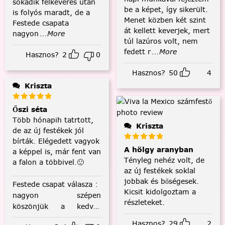
sokadik felkeverés után
be a képet, így sikerült.
is folyós maradt, de a
Menet közben két szint
Festede csapata
át kellett keverjek, mert
nagyon
...More
túl lazúros volt, nem
fedett r
...More
Hasznos?
2
0
Hasznos?
50
4
Kriszta
Őszi séta
Több hónapih tatrtott,
Kriszta
de az új festékek jól
bírták. Elégedett vagyok
A hölgy aranyban
a képpel is, már fent van
Tényleg nehéz volt, de
a falon a többivel.🙂
az új festékek soklal
jobbak és bőségesek.
Festede csapat válasza
:
Kicsit kidolgoztam a
nagyon szépen
részleteket.
köszönjük a kedves
visszajelzést! :)
Hasznos?
29
2