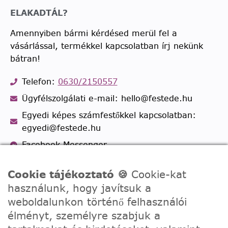
ELAKADTÁL?
Amennyiben bármi kérdésed merül fel a
vásárlással, termékkel kapcsolatban írj nekünk
bátran!
Telefon:
0630/2150557
Ügyfélszolgálati e-mail: hello@festede.hu
Egyedi képes számfestőkkel kapcsolatban:
egyedi@festede.hu
Facebook Messenger
Csatlakozz 19.000 fős
Facebook csoportunkhoz!
Cookie tájékoztató 🍪
Cookie-kat
használunk, hogy javítsuk a
weboldalunkon történő felhasználói
élményt, személyre szabjuk a