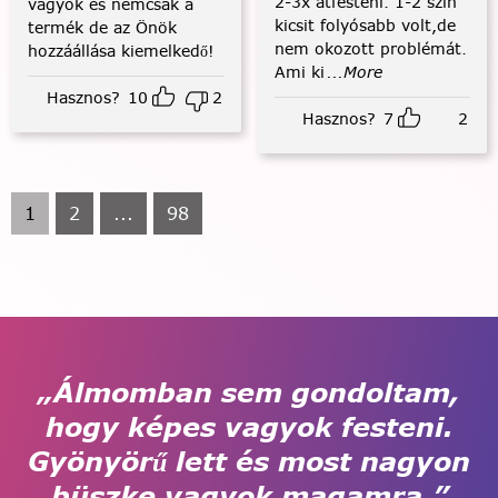
2-3x átfesteni. 1-2 szín
vagyok és nemcsak a
kicsit folyósabb volt,de
termék de az Önök
nem okozott problémát.
hozzáállása kiemelkedő!
Ami ki
...More
Hasznos?
10
2
Hasznos?
7
2
1
2
...
98
„Álmomban sem gondoltam,
hogy képes vagyok festeni.
Gyönyörű lett és most nagyon
büszke vagyok magamra.”