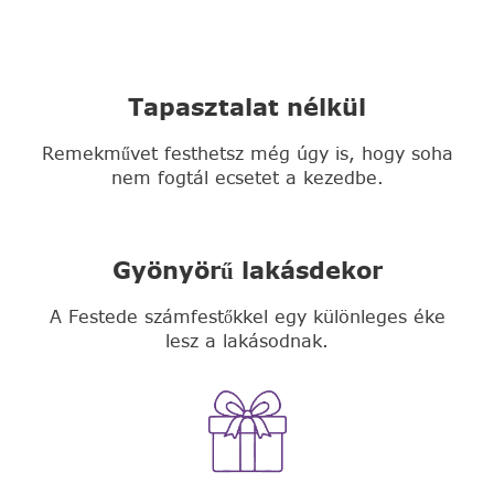
Tapasztalat nélkül
Remekművet festhetsz még úgy is, hogy soha
nem fogtál ecsetet a kezedbe.
Gyönyörű lakásdekor
A Festede számfestőkkel egy különleges éke
lesz a lakásodnak.