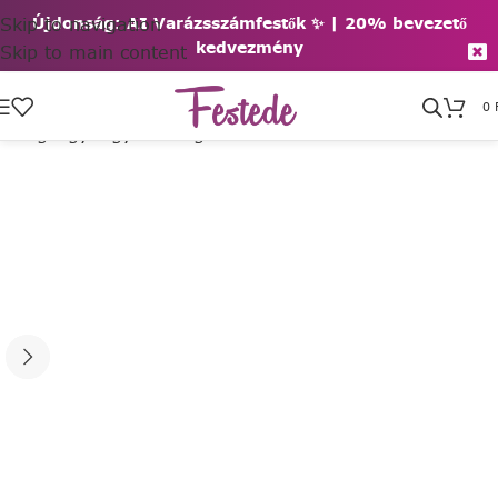
Skip to navigation
Újdonság: AI Varázsszámfestők ✨ | 2
0% bevezető
kedvezmény
Skip to main content
0