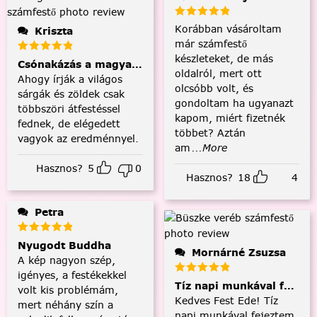
Korábban vásároltam
Kriszta
már számfestő
készleteket, de más
Csónakázás a magyar tengeren
oldalról, mert ott
Ahogy írják a világos
olcsóbb volt, és
sárgák és zöldek csak
gondoltam ha ugyanazt
többszöri átfestéssel
kapom, miért fizetnék
fednek, de elégedett
többet? Aztán
vagyok az eredménnyel.
am
...More
Hasznos?
5
0
Hasznos?
18
4
Petra
Nyugodt Buddha
Mornárné Zsuzsa
A kép nagyon szép,
igényes, a festékekkel
Tíz napi munkával fejezt
volt kis problémám,
Kedves Fest Ede! Tíz
mert néhány szín a
napi munkával fejeztem