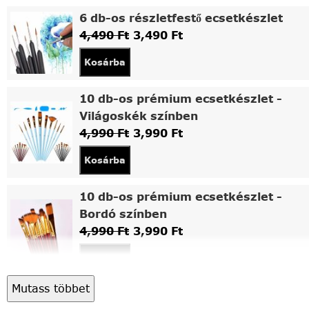
6 db-os részletfestő ecsetkészlet
4,490
Ft
3,490
Ft
Kosárba
10 db-os prémium ecsetkészlet -
Világoskék színben
4,990
Ft
3,990
Ft
Kosárba
10 db-os prémium ecsetkészlet -
Bordó színben
4,990
Ft
3,990
Ft
Kosárba
Mutass többet
Asztali fa festőállvány