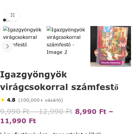
Click to enlarge
Igazgyöngyök
virágcsokorral számfestő
★
4.8
(100,000+ vásárló)
9,990
Ft
–
12,990
Ft
8,990
Ft
–
11,990
Ft