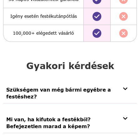
Igény esetén festékutánpótlás
100,000+ elégedett vásárló
Gyakori kérdések
Szükségem van még bármi egyébre a
festéshez?
Mi van, ha kifutok a festékből?
Befejezetlen marad a képem?