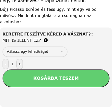
Légy festőművész - tapasztalat nélkül.
Bújj Picasso bőrébe és fess úgy, mint egy valódi
művész. Mindent megtalálsz a csomagban az
alkotáshoz.
KERETRE FESZÍTVE KÉRED A VÁSZNAT?
MIT IS JELENT EZ?
-
+
KOSÁRBA TESZEM