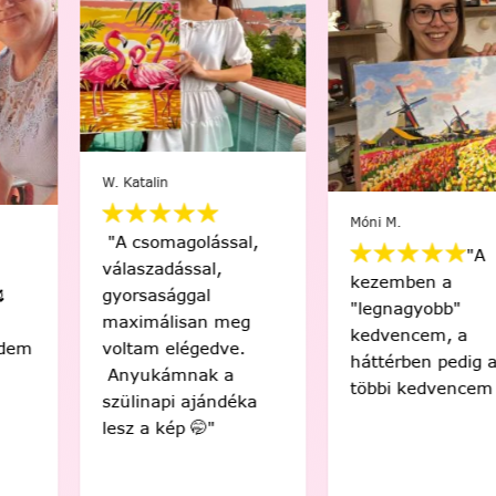
W. Katalin
Móni M.
"A csomagolással,
"A
válaszadással,
kezemben a
gyorsasággal
"legnagyobb"
maximálisan meg
kedvencem, a
voltam elégedve.
háttérben pedig a
Anyukámnak a
többi kedvencem 😍"
szülinapi ajándéka
lesz a kép 🤭"