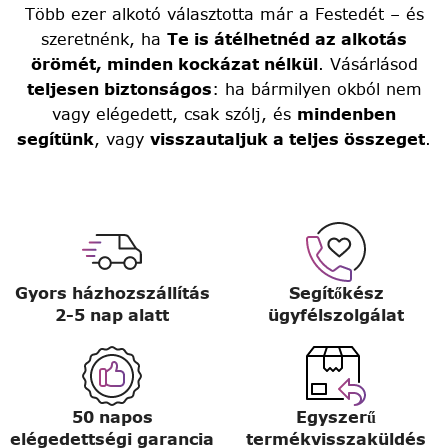
Több ezer alkotó választotta már a Festedét – és
szeretnénk, ha
Te is átélhetnéd az alkotás
örömét, minden kockázat nélkül
. Vásárlásod
teljesen biztonságos
: ha bármilyen okból nem
vagy elégedett, csak szólj, és
mindenben
segítünk
, vagy
visszautaljuk a teljes összeget
.
Gyors házhozszállítás
Segítőkész
2-5 nap alatt
ügyfélszolgálat
50 napos
Egyszerű
elégedettségi garancia
termékvisszaküldés