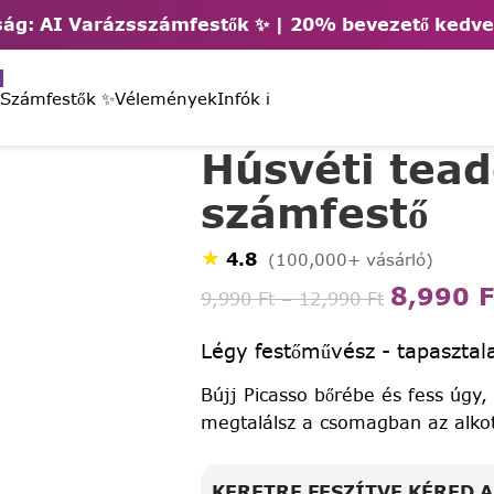
ág: AI Varázsszámfestők ✨ | 2
0% bevezető kedv
 Számfestők ✨
Vélemények
Infók ℹ️
Húsvéti tead
számfestő
★
4.8
(100,000+ vásárló)
8,990
F
9,990
Ft
–
12,990
Ft
Légy festőművész - tapasztala
Bújj Picasso bőrébe és fess úgy,
megtalálsz a csomagban az alko
KERETRE FESZÍTVE KÉRED 