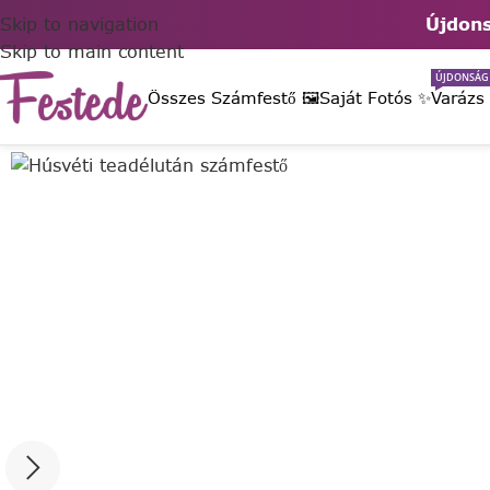
Skip to navigation
Újdons
Skip to main content
ÚJDONSÁG
Összes Számfestő 🖼️
Saját Fotós ✨
Varázs