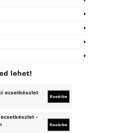
ed lehet!
tő ecsetkészlet
Kosárba
ecsetkészlet -
n
Kosárba