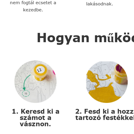
nem fogtál ecsetet a
lakásodnak.
kezedbe.
Hogyan működi
1. Keresd ki a
2. Fesd ki a hoz
számot a
tartozó festékke
vásznon.