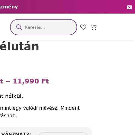
ezmény
élután
t
–
11,990
Ft
t nélkül.
 mint egy valódi művész. Mindent
táshoz.
A VÁSZNAT?