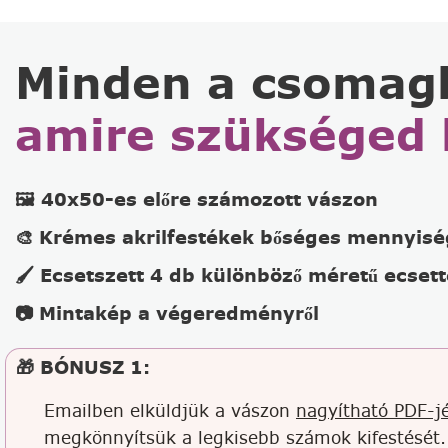
Minden a csomag
amire szükséged 
🖼️ 40x50-es előre számozott vászon
🎨 Krémes akrilfestékek bőséges mennyis
🖌️ Ecsetszett 4 db különböző méretű ecsett
📷 Mintakép a végeredményről
🎁 BÓNUSZ 1:
Emailben elküldjük a vászon
nagyítható PDF-jé
megkönnyítsük a legkisebb számok kifestését.