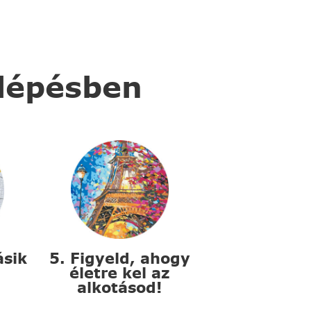
 lépésben
ásik
5. Figyeld, ahogy
életre kel az
alkotásod!