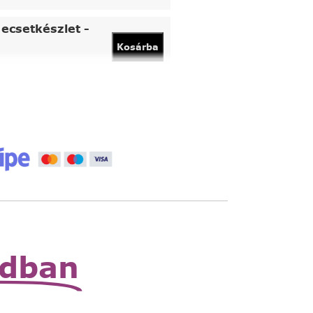
ecsetkészlet -
Kosárba
vány
Kosárba
 állítható nagyító
Read
More
zható zsebnagyító
Read
More
odban