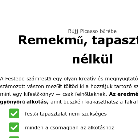
Bújj Picasso bőrébe
Remekmű, tapaszt
nélkül
A Festede számfestő egy olyan kreatív és megnyugtató
számozott vászon mezőit töltöd ki a hozzájuk tartozó sz
mint egy kifestőkönyv — csak felnőtteknek.
Az eredmé
gyönyörű alkotás,
amit büszkén kiakaszthatsz a falra!
festői tapasztalat nem szükséges
minden a csomagban az alkotáshoz