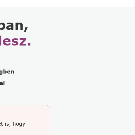
ban,
lesz.
égben
el
t is,
hogy