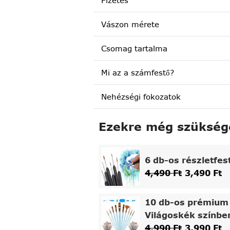
Fizetés
Vászon mérete
Csomag tartalma
Mi az a számfestő?
Nehézségi fokozatok
Ezekre még szükség
6 db-os részletfes
4,490
Ft
3,490
Ft
10 db-os prémium 
Világoskék színbe
4,990
Ft
3,990
Ft