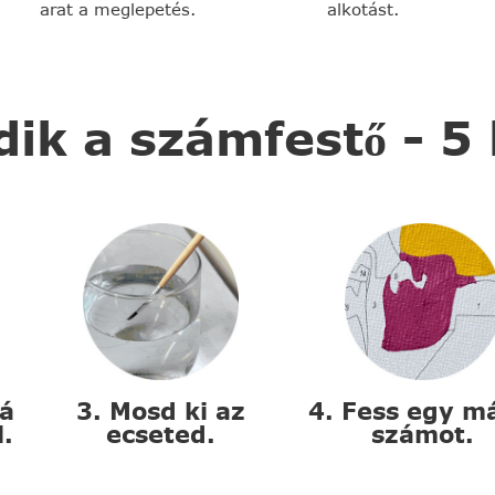
arat a meglepetés.
alkotást.
k a számfestő - 5
zá
3. Mosd ki az
4. Fess egy m
l.
ecseted.
számot.