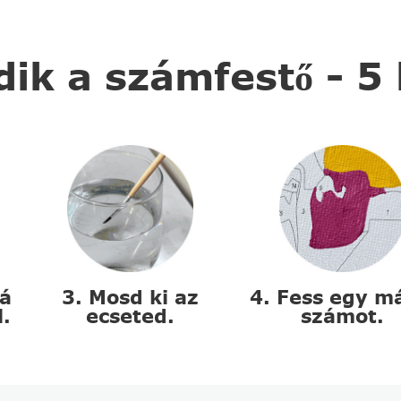
k a számfestő - 5
zá
3. Mosd ki az
4. Fess egy m
l.
ecseted.
számot.