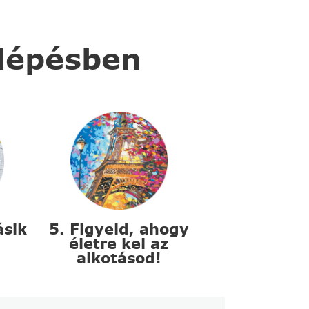
 lépésben
ásik
5. Figyeld, ahogy
életre kel az
alkotásod!