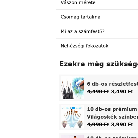
Vászon mérete
Csomag tartalma
Mi az a számfestő?
Nehézségi fokozatok
Ezekre még szükség
6 db-os részletfes
4,490
Ft
3,490
Ft
10 db-os prémium 
Világoskék színbe
4,990
Ft
3,990
Ft