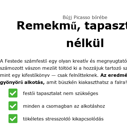
Bújj Picasso bőrébe
Remekmű, tapaszt
nélkül
A Festede számfestő egy olyan kreatív és megnyugtató
számozott vászon mezőit töltöd ki a hozzájuk tartozó sz
mint egy kifestőkönyv — csak felnőtteknek.
Az eredmé
gyönyörű alkotás,
amit büszkén kiakaszthatsz a falra!
festői tapasztalat nem szükséges
minden a csomagban az alkotáshoz
tökéletes stresszoldó kikapcsolódás