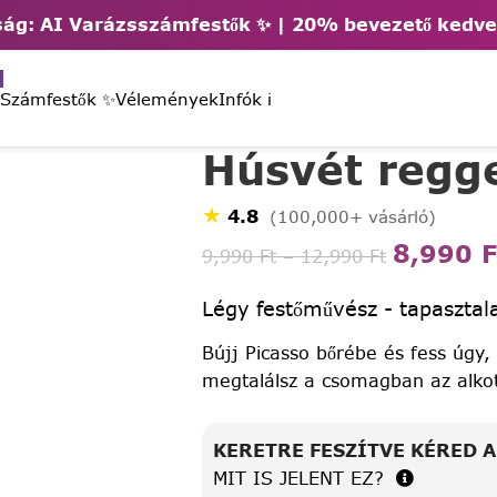
ág: AI Varázsszámfestők ✨ | 2
0% bevezető kedv
 Számfestők ✨
Vélemények
Infók ℹ️
Húsvét regg
★
4.8
(100,000+ vásárló)
8,990
F
9,990
Ft
–
12,990
Ft
Légy festőművész - tapasztala
Bújj Picasso bőrébe és fess úgy,
megtalálsz a csomagban az alko
KERETRE FESZÍTVE KÉRED 
MIT IS JELENT EZ?