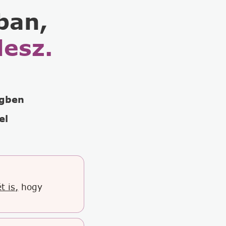
ban,
lesz.
égben
el
t is,
hogy