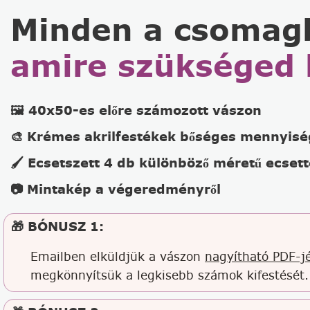
Minden a csomag
amire szükséged 
🖼️ 40x50-es előre számozott vászon
🎨 Krémes akrilfestékek bőséges mennyis
🖌️ Ecsetszett 4 db különböző méretű ecsett
📷 Mintakép a végeredményről
🎁 BÓNUSZ 1:
Emailben elküldjük a vászon
nagyítható PDF-jé
megkönnyítsük a legkisebb számok kifestését.