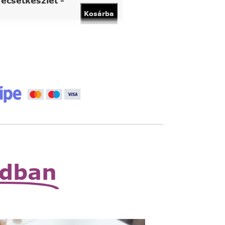
ecsetkészlet -
Kosárba
vány
Kosárba
 állítható nagyító
Read
More
zható zsebnagyító
Read
More
odban