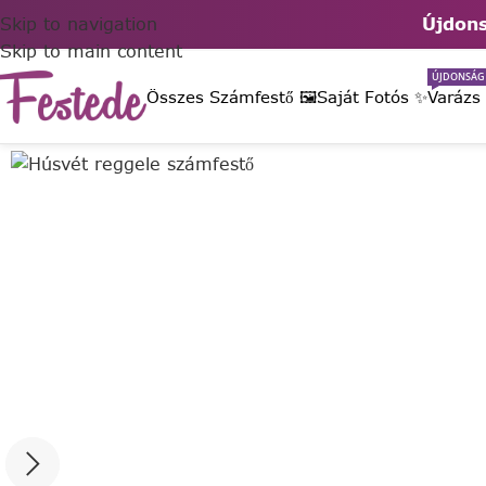
Skip to navigation
Újdons
Skip to main content
ÚJDONSÁG
Összes Számfestő 🖼️
Saját Fotós ✨
Varázs