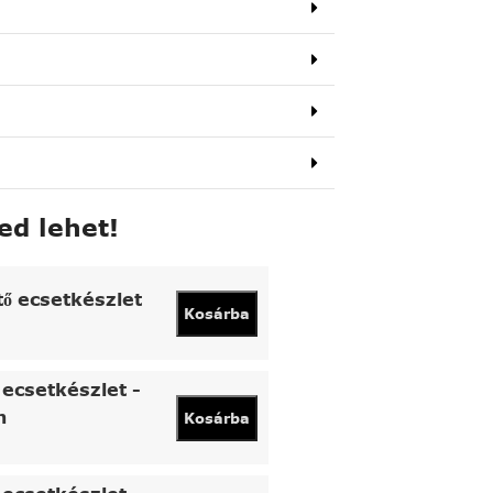
ed lehet!
tő ecsetkészlet
Kosárba
ecsetkészlet -
n
Kosárba