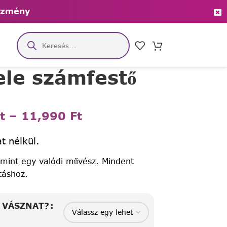
ezmény
ele számfestő
t
–
11,990
Ft
t nélkül.
 mint egy valódi művész. Mindent
táshoz.
A VÁSZNAT?