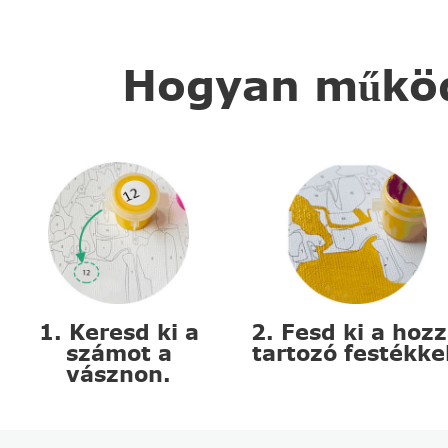
Hogyan működi
1. Keresd ki a
2. Fesd ki a hoz
számot a
tartozó festékke
vásznon.