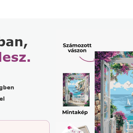
ban,
lesz.
égben
el