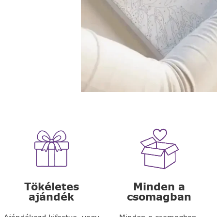
Tökéletes
Minden a
ajándék
csomagban