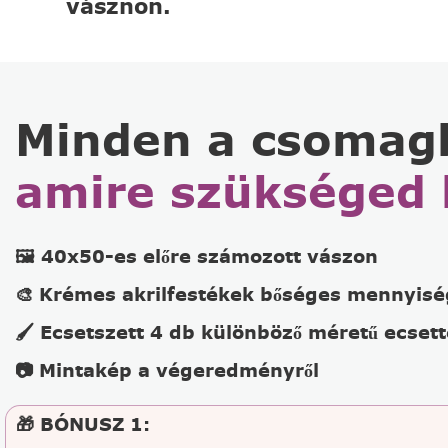
vásznon.
Minden a csomag
amire szükséged 
🖼️ 40x50-es előre számozott vászon
🎨 Krémes akrilfestékek bőséges mennyis
🖌️ Ecsetszett 4 db különböző méretű ecsett
📷 Mintakép a végeredményről
🎁 BÓNUSZ 1: