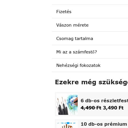
Fizetés
Vászon mérete
Csomag tartalma
Mi az a számfestő?
Nehézségi fokozatok
Ezekre még szükség
6 db-os részletfes
4,490
Ft
3,490
Ft
10 db-os prémium 