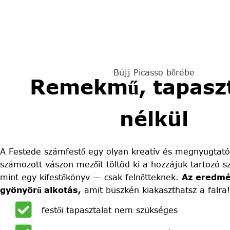
Bújj Picasso bőrébe
Remekmű, tapaszt
nélkül
A Festede számfestő egy olyan kreatív és megnyugtató
számozott vászon mezőit töltöd ki a hozzájuk tartozó sz
mint egy kifestőkönyv — csak felnőtteknek.
Az eredmé
gyönyörű alkotás,
amit büszkén kiakaszthatsz a falra!
festői tapasztalat nem szükséges