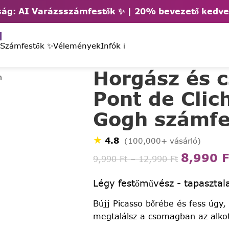
ág: AI Varázsszámfestők ✨ | 2
0% bevezető kedv
 Számfestők ✨
Vélemények
Infók ℹ️
Horgász és 
Pont de Clic
Gogh számfe
★
4.8
(100,000+ vásárló)
8,990
F
9,990
Ft
–
12,990
Ft
Légy festőművész - tapasztala
Bújj Picasso bőrébe és fess úgy,
megtalálsz a csomagban az alko