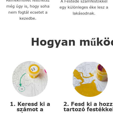
Remekművet festhetsz
A Festede számfestőkkel
még úgy is, hogy soha
egy különleges éke lesz a
nem fogtál ecsetet a
lakásodnak.
kezedbe.
Hogyan működi
1. Keresd ki a
2. Fesd ki a hoz
számot a
tartozó festékke