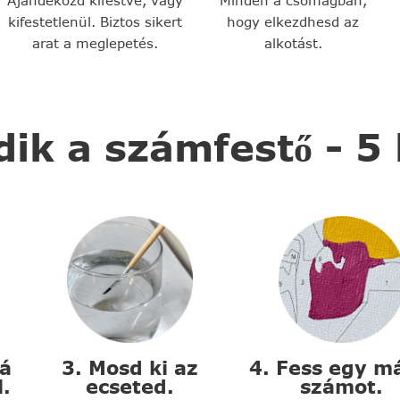
Ajándékozd kifestve, vagy
Minden a csomagban,
kifestetlenül. Biztos sikert
hogy elkezdhesd az
arat a meglepetés.
alkotást.
k a számfestő - 5
zá
3. Mosd ki az
4. Fess egy m
l.
ecseted.
számot.