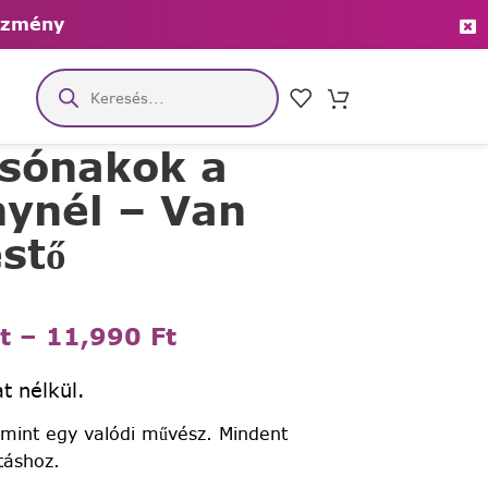
ezmény
csónakok a
hynél – Van
stő
t
–
11,990
Ft
t nélkül.
 mint egy valódi művész. Mindent
táshoz.