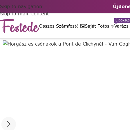
Skip to navigation
Újdons
Skip to main content
ÚJDONSÁG
Összes Számfestő 🖼️
Saját Fotós ✨
Varázs