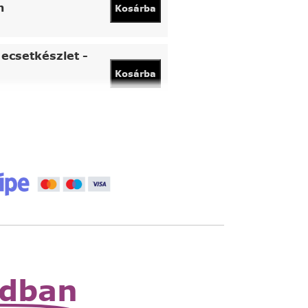
n
Kosárba
ecsetkészlet -
Kosárba
vány
Kosárba
 állítható nagyító
Read
More
zható zsebnagyító
Read
More
odban