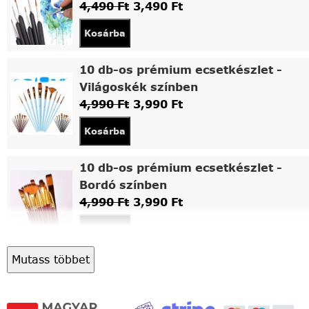
4,490
Ft
3,490
Ft
Kosárba
10 db-os prémium ecsetkészlet -
Világoskék színben
4,990
Ft
3,990
Ft
Kosárba
10 db-os prémium ecsetkészlet -
Bordó színben
4,990
Ft
3,990
Ft
Kosárba
Mutass többet
Asztali fa festőállvány
5,490
Ft
4,490
Ft