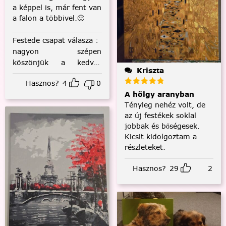
a képpel is, már fent van
a falon a többivel.🙂
Festede csapat válasza
:
nagyon szépen
köszönjük a kedves
Kriszta
visszajelzést! :)
Hasznos?
4
0
A hölgy aranyban
Tényleg nehéz volt, de
az új festékek soklal
jobbak és bőségesek.
Kicsit kidolgoztam a
részleteket.
Hasznos?
29
2