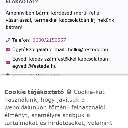
ELAKADTÁL?
Amennyiben bármi kérdésed merül fel a
vásárlással, termékkel kapcsolatban írj nekünk
bátran!
Telefon:
0630/2150557
Ügyfélszolgálati e-mail: hello@festede.hu
Egyedi képes számfestőkkel kapcsolatban:
egyedi@festede.hu
Facebook Messenger
Csatlakozz 19.000 fős
Facebook csoportunkhoz!
Cookie tájékoztató 🍪
Cookie-kat
használunk, hogy javítsuk a
weboldalunkon történő felhasználói
élményt, személyre szabjuk a
tartalmakat és hirdetéseket, valamint