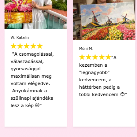
W. Katalin
Móni M.
"A csomagolással,
"A
válaszadással,
kezemben a
gyorsasággal
"legnagyobb"
maximálisan meg
kedvencem, a
voltam elégedve.
háttérben pedig a
Anyukámnak a
többi kedvencem 😍"
szülinapi ajándéka
lesz a kép 🤭"