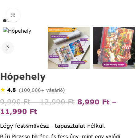
Click to enlarge
Hópehely
★
4.8
(100,000+ vásárló)
9,990
Ft
–
12,990
Ft
8,990
Ft
–
11,990
Ft
Légy festőművész - tapasztalat nélkül.
Bújj Picasso bőrébe és fess úgy, mint egy valódi