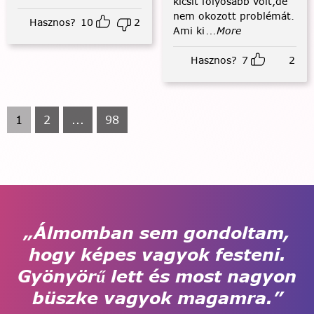
kicsit folyósabb volt,de
nem okozott problémát.
Hasznos?
10
2
Ami ki
...More
Hasznos?
7
2
1
2
...
98
„Álmomban sem gondoltam,
hogy képes vagyok festeni.
Gyönyörű lett és most nagyon
büszke vagyok magamra.”