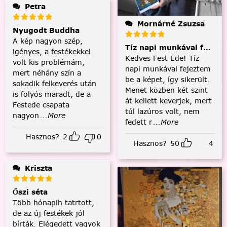
Petra
Mornárné Zsuzsa
Nyugodt Buddha
A kép nagyon szép,
Tíz napi munkával fejezt
igényes, a festékekkel
Kedves Fest Ede! Tíz
volt kis problémám,
napi munkával fejeztem
mert néhány szín a
be a képet, így sikerült.
sokadik felkeverés után
Menet közben két szint
is folyós maradt, de a
át kellett keverjek, mert
Festede csapata
túl lazúros volt, nem
nagyon
...More
fedett r
...More
Hasznos?
2
0
Hasznos?
50
4
Kriszta
Őszi séta
Több hónapih tatrtott,
de az új festékek jól
bírták. Elégedett vagyok