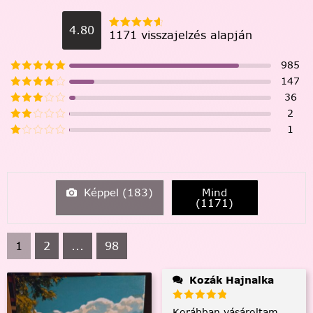
4.80
1171 visszajelzés alapján
985
147
36
2
1
Képpel (
183
)
Mind
(
1171
)
1
2
...
98
Kozák Hajnalka
Korábban vásároltam