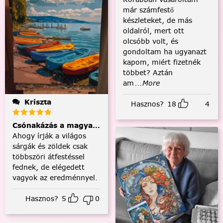
már számfestő
készleteket, de más
oldalról, mert ott
olcsóbb volt, és
gondoltam ha ugyanazt
kapom, miért fizetnék
többet? Aztán
am
...More
Kriszta
Hasznos?
18
4
Csónakázás a magyar tengeren
Ahogy írják a világos
sárgák és zöldek csak
többszöri átfestéssel
fednek, de elégedett
vagyok az eredménnyel.
Hasznos?
5
0