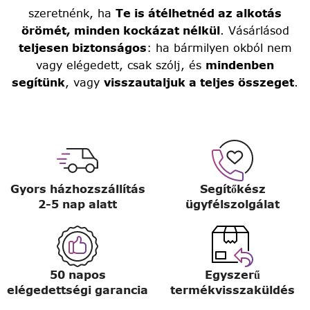
szeretnénk, ha
Te is átélhetnéd az alkotás
örömét, minden kockázat nélkül
. Vásárlásod
teljesen biztonságos
: ha bármilyen okból nem
vagy elégedett, csak szólj, és
mindenben
segítünk
, vagy
visszautaljuk a teljes összeget
.
Gyors házhozszállítás
Segítőkész
2-5 nap alatt
ügyfélszolgálat
50 napos
Egyszerű
elégedettségi garancia
termékvisszaküldés