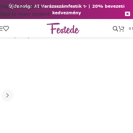
Skip to navigation
Újdonság: AI Varázsszámfestők ✨ | 2
0% bevezető
kedvezmény
Skip to main content
0