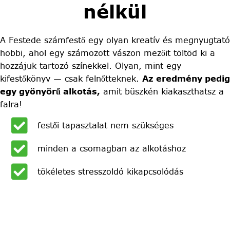
nélkül
A Festede számfestő egy olyan kreatív és megnyugtató
hobbi, ahol egy számozott vászon mezőit töltöd ki a
hozzájuk tartozó színekkel. Olyan, mint egy
kifestőkönyv — csak felnőtteknek.
Az eredmény pedig
egy gyönyörű alkotás,
amit büszkén kiakaszthatsz a
falra!
festői tapasztalat nem szükséges
minden a csomagban az alkotáshoz
tökéletes stresszoldó kikapcsolódás