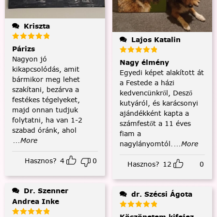
Kriszta
Lajos Katalin
Párizs
Nagyon jó
Nagy élmény
kikapcsolódás, amit
Egyedi képet alakított át
bármikor meg lehet
a Festede a házi
szakítani, bezárva a
kedvencünkről, Desző
festékes tégelyeket,
kutyáról, és karácsonyi
majd onnan tudjuk
ajándékként kapta a
folytatni, ha van 1-2
számfestőt a 11 éves
szabad óránk, ahol
fiam a
...More
nagylányomtól.
...More
Hasznos?
4
0
Hasznos?
12
0
Dr. Szenner
dr. Szécsi Ágota
Andrea Inke