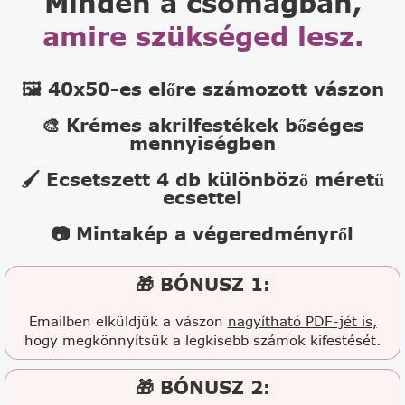
Minden a csomagban,
amire szükséged lesz.
🖼️ 40x50-es előre számozott vászon
🎨 Krémes akrilfestékek bőséges
mennyiségben
🖌️ Ecsetszett 4 db különböző méretű
ecsettel
📷 Mintakép a végeredményről
🎁 BÓNUSZ 1:
Emailben elküldjük a vászon
nagyítható PDF-jét is,
hogy megkönnyítsük a legkisebb számok kifestését.
🎁 BÓNUSZ 2: