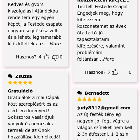
Köszönetem kifejezése és
Kedves és gyors
Tisztelt Festede Csapat!
kiszolgálás! Ajándékba
Engedjék meg, hogy
rendeltem egy egyéni
kifejezzem
képet; a Festede csapata
köszönetemet az évek
nagyon segítőkész volt
óta tartó jó
és a lehető leghamarabb
tapasztalataim
ki is küldték a cs
...More
kifejezésére, valamint
problémám
Hasznos?
4
0
feltárásár
...More
Hasznos?
7
0
Zsuzsa
Gratuláció
Bernadett
Gratulálok a mai Cápák
közt szereplésért és az
judy8312@gmail.com
elért eredményért!
Az új festék tényleg
Sokszoros vásárlójuk
nagyon jól fog, végre a
vagyok és nemcsak a
világos színeket nem kell
termék de az Önök
2-3x átfesteni. 1-2 szín
hozzáállása kiemelkedő!