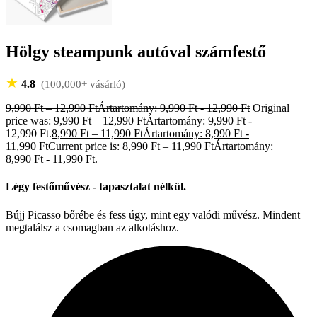
Hölgy steampunk autóval számfestő
★
4.8
(100,000+ vásárló)
9,990
Ft
–
12,990
Ft
Ártartomány: 9,990 Ft - 12,990 Ft
Original
price was: 9,990 Ft – 12,990 FtÁrtartomány: 9,990 Ft -
12,990 Ft.
8,990
Ft
–
11,990
Ft
Ártartomány: 8,990 Ft -
11,990 Ft
Current price is: 8,990 Ft – 11,990 FtÁrtartomány:
8,990 Ft - 11,990 Ft.
Légy festőművész - tapasztalat nélkül.
Bújj Picasso bőrébe és fess úgy, mint egy valódi művész. Mindent
megtalálsz a csomagban az alkotáshoz.