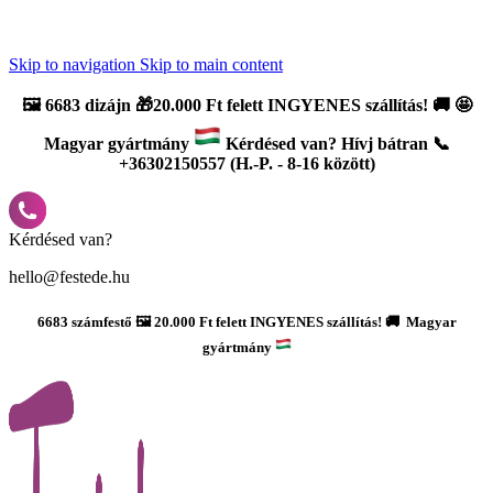
Újdonság: AI Varázsszámfestők ✨ | 2
0% bevezető kedvezmény
Skip to navigation
Skip to main content
🖼️
6683 dizájn 🎁20.000 Ft felett INGYENES szállítás!
🚚
🤩
Magyar gyártmány
Kérdésed van? Hívj bátran 📞
+36302150557 (H.-P. - 8-16 között)
Kérdésed van?
hello@festede.hu
6683 számfestő 🖼️ 20.000 Ft felett INGYENES szállítás! 🚚 Magyar
gyártmány