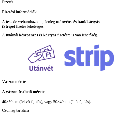
Fizetés
Fizetési információk
A festede webáruházban jelenleg
utánvétes és bankkártyás
(Stripe)
fizetés lehetséges.
A futárnál
készpénzes és kártyás
fizetésre is van lehetőség.
Vászon mérete
A vászon festhető mérete
40×50 cm (fekvő tájolás), vagy 50×40 cm (álló tájolás).
Csomag tartalma