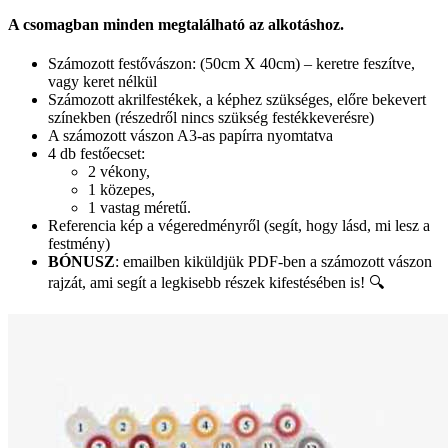
A csomagban minden megtalálható az alkotáshoz.
Számozott festővászon: (50cm X 40cm) – keretre feszítve,
vagy keret nélkül
Számozott akrilfestékek, a képhez szükséges, előre bekevert
színekben (részedről nincs szükség festékkeverésre)
A számozott vászon A3-as papírra nyomtatva
4 db festőecset:
2 vékony,
1 közepes,
1 vastag méretű.
Referencia kép a végeredményről (segít, hogy lásd, mi lesz a
festmény)
BÓNUSZ
: emailben kiküldjük PDF-ben a számozott vászon
rajzát, ami segít a legkisebb részek kifestésében is! 🔍