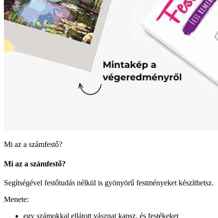
Mi az a számfestő?
Mi az a számfestő?
Segítségével festőtudás nélkül is gyönyörű festményeket készíthetsz.
Menete:
egy számokkal ellátott vásznat kapsz, és festékeket