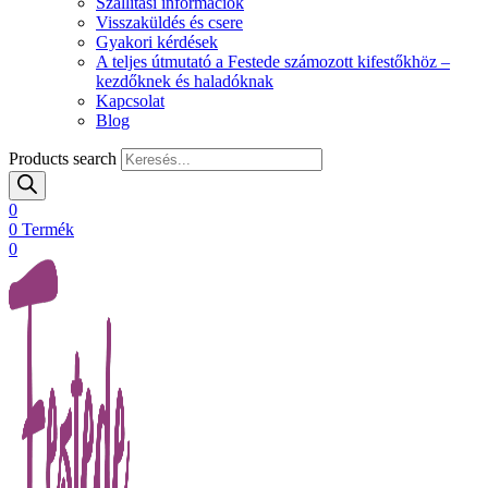
Szállítási információk
Visszaküldés és csere
Gyakori kérdések
A teljes útmutató a Festede számozott kifestőkhöz –
kezdőknek és haladóknak
Kapcsolat
Blog
Products search
0
0
Termék
0