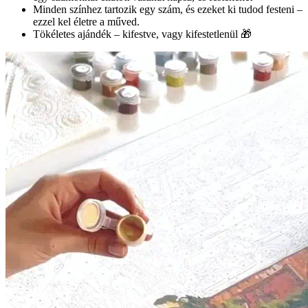
Minden színhez tartozik egy szám, és ezeket ki tudod festeni –
ezzel kel életre a műved.
Tökéletes ajándék – kifestve, vagy kifestetlenül 🎁