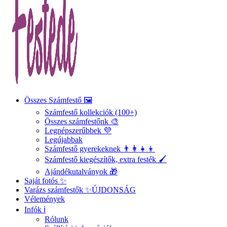
Összes Számfestő 🖼️
Számfestő kollekciók (100+)
Összes számfestőnk 🎨
Legnépszerűbbek 💜
Legújabbak
Számfestő gyerekeknek 👨‍👩‍👧‍👦
Számfestő kiegészítők, extra festék 🖌️
Ajándékutalványok 🎁
Saját fotós ✨
Varázs számfestők ✨
ÚJDONSÁG
Vélemények
Infók ℹ️
Rólunk