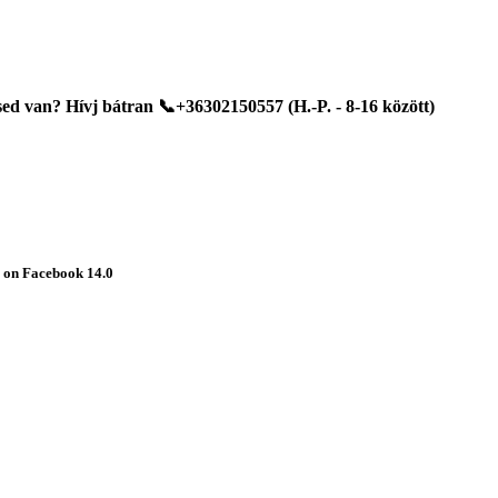
d van? Hívj bátran 📞+36302150557 (H.-P. - 8-16 között)