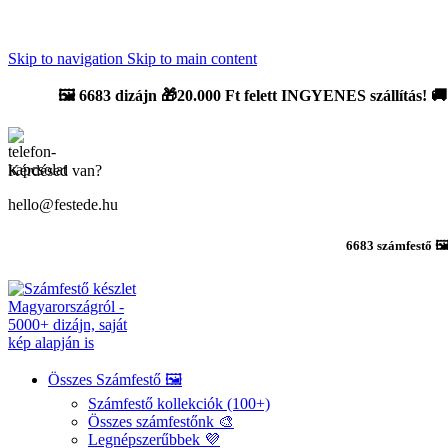
Újdonság: AI Varázsszámfestők ✨ | 2
0% bevezető kedvezmény
Skip to navigation
Skip to main content
🖼️
6683 dizájn 🎁20.000 Ft felett INGYENES szállítás!
🚚
Kérdésed van?
hello@festede.hu
6683 számfestő 🖼
Összes Számfestő 🖼️
Számfestő kollekciók (100+)
Összes számfestőnk 🎨
Legnépszerűbbek 💜