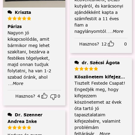
kutyáról, és karácsonyi
ajándékként kapta a
Kriszta
számfestőt a 11 éves
fiam a
Párizs
nagylányomtól.
...More
Nagyon jó
kikapcsolódás, amit
Hasznos?
12
0
bármikor meg lehet
szakítani, bezárva a
festékes tégelyeket,
dr. Szécsi Ágota
majd onnan tudjuk
folytatni, ha van 1-2
Köszönetem kifejezése és
szabad óránk, ahol
Tisztelt Festede Csapat!
...More
Engedjék meg, hogy
kifejezzem
Hasznos?
4
0
köszönetemet az évek
óta tartó jó
tapasztalataim
Dr. Szenner
kifejezésére, valamint
Andrea Inke
problémám
feltárásár
...More