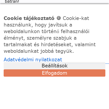
bátran!
Telefon:
0630/2150557
Cookie tájékoztató 🍪
Cookie-kat
Ügyfélszolgálati e-mail: hello@festede.hu
használunk, hogy javítsuk a
Egyedi képes számfestőkkel kapcsolatban:
weboldalunkon történő felhasználói
egyedi@festede.hu
élményt, személyre szabjuk a
Facebook Messenger
tartalmakat és hirdetéseket, valamint
weboldalunkat jobbá tegyük.
Csatlakozz 19.000 fős
Facebook csoportunkhoz!
Adatvédelmi nyilatkozat
Beállítások
Elfogadom
© 2020 - 2026 Festede Kft. Minden jog fenntartva