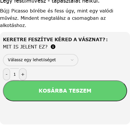
Légy festőművész - tapasztalat nélkül.
Bújj Picasso bőrébe és fess úgy, mint egy valódi
művész. Mindent megtalálsz a csomagban az
alkotáshoz.
KERETRE FESZÍTVE KÉRED A VÁSZNAT?
MIT IS JELENT EZ?
-
+
KOSÁRBA TESZEM