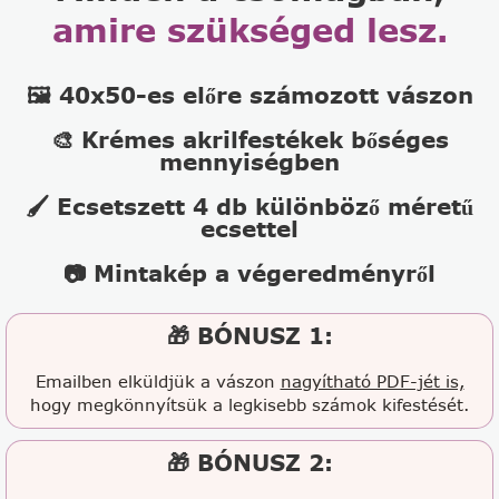
amire szükséged lesz.
🖼️ 40x50-es előre számozott vászon
🎨 Krémes akrilfestékek bőséges
mennyiségben
🖌️ Ecsetszett 4 db különböző méretű
ecsettel
📷 Mintakép a végeredményről
🎁 BÓNUSZ 1:
Emailben elküldjük a vászon
nagyítható PDF-jét is,
hogy megkönnyítsük a legkisebb számok kifestését.
🎁 BÓNUSZ 2: