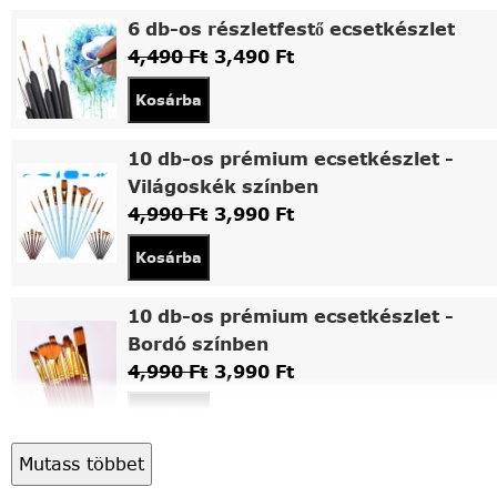
6 db-os részletfestő ecsetkészlet
4,490
Ft
3,490
Ft
Kosárba
10 db-os prémium ecsetkészlet -
Világoskék színben
4,990
Ft
3,990
Ft
Kosárba
10 db-os prémium ecsetkészlet -
Bordó színben
4,990
Ft
3,990
Ft
Kosárba
Mutass többet
Asztali fa festőállvány