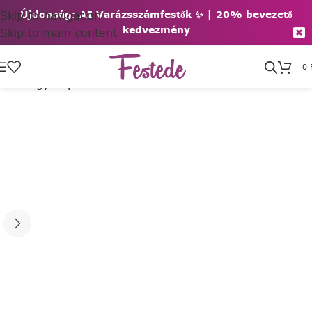
Skip to navigation
Újdonság: AI Varázsszámfestők ✨ | 2
0% bevezető
kedvezmény
Skip to main content
0