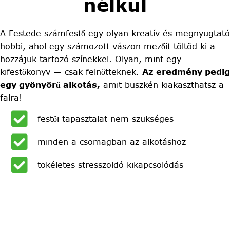
nélkül
A Festede számfestő egy olyan kreatív és megnyugtató
hobbi, ahol egy számozott vászon mezőit töltöd ki a
hozzájuk tartozó színekkel. Olyan, mint egy
kifestőkönyv — csak felnőtteknek.
Az eredmény pedig
egy gyönyörű alkotás,
amit büszkén kiakaszthatsz a
falra!
festői tapasztalat nem szükséges
minden a csomagban az alkotáshoz
tökéletes stresszoldó kikapcsolódás