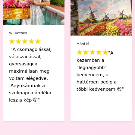
W. Katalin
Móni M.
"A csomagolással,
"A
válaszadással,
kezemben a
gyorsasággal
"legnagyobb"
maximálisan meg
kedvencem, a
voltam elégedve.
háttérben pedig a
Anyukámnak a
többi kedvencem 😍"
szülinapi ajándéka
lesz a kép 🤭"