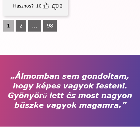
Hasznos?
10
2
1
2
...
98
„Álmomban sem gondoltam,
hogy képes vagyok festeni.
Gyönyörű lett és most nagyon
büszke vagyok magamra.”