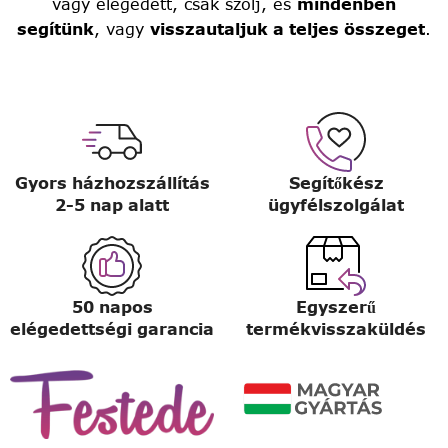
vagy elégedett, csak szólj, és
mindenben
segítünk
, vagy
visszautaljuk a teljes összeget
.
Gyors házhozszállítás
Segítőkész
2-5 nap alatt
ügyfélszolgálat
50 napos
Egyszerű
elégedettségi garancia
termékvisszaküldés