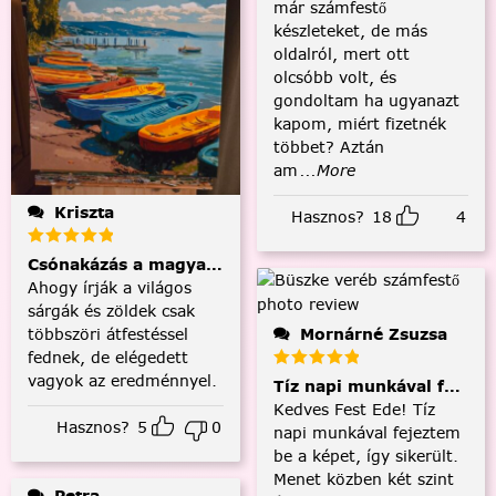
már számfestő
készleteket, de más
oldalról, mert ott
olcsóbb volt, és
gondoltam ha ugyanazt
kapom, miért fizetnék
többet? Aztán
am
...More
Kriszta
Hasznos?
18
4
Csónakázás a magyar tengeren
Ahogy írják a világos
sárgák és zöldek csak
többszöri átfestéssel
Mornárné Zsuzsa
fednek, de elégedett
vagyok az eredménnyel.
Tíz napi munkával fejezt
Kedves Fest Ede! Tíz
Hasznos?
5
0
napi munkával fejeztem
be a képet, így sikerült.
Menet közben két szint
Petra