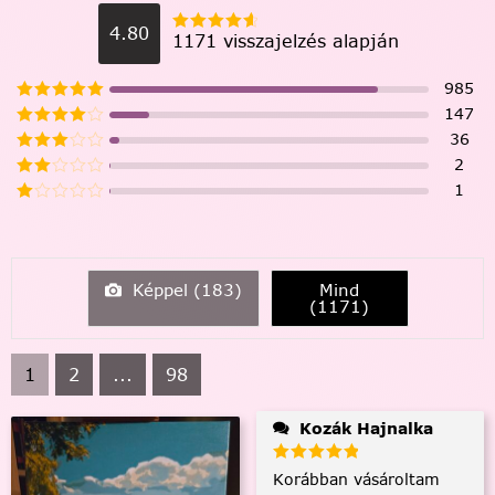
4.80
1171 visszajelzés alapján
985
147
36
2
1
Képpel (
183
)
Mind
(
1171
)
1
2
...
98
Kozák Hajnalka
Korábban vásároltam