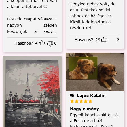
a képpel is, már fent van
Tényleg nehéz volt, de
a falon a többivel.🙂
az új festékek soklal
jobbak és bőségesek.
Festede csapat válasza
:
Kicsit kidolgoztam a
nagyon szépen
részleteket.
köszönjük a kedves
visszajelzést! :)
Hasznos?
29
2
Hasznos?
4
0
Lajos Katalin
Nagy élmény
Egyedi képet alakított át
a Festede a házi
kedvencünkről, Desző