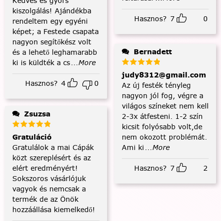
Kedves és gyors
kiszolgálás! Ajándékba
Hasznos?
7
0
rendeltem egy egyéni
képet; a Festede csapata
nagyon segítőkész volt
Bernadett
és a lehető leghamarabb
ki is küldték a cs
...More
judy8312@gmail.com
Hasznos?
4
0
Az új festék tényleg
nagyon jól fog, végre a
világos színeket nem kell
Zsuzsa
2-3x átfesteni. 1-2 szín
kicsit folyósabb volt,de
nem okozott problémát.
Gratuláció
Ami ki
...More
Gratulálok a mai Cápák
közt szereplésért és az
Hasznos?
7
2
elért eredményért!
Sokszoros vásárlójuk
vagyok és nemcsak a
termék de az Önök
hozzáállása kiemelkedő!