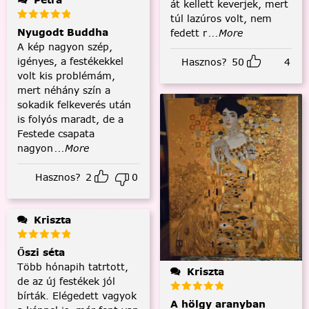
át kellett keverjek, mert
túl lazúros volt, nem
Nyugodt Buddha
fedett r
...More
A kép nagyon szép,
igényes, a festékekkel
Hasznos?
50
4
volt kis problémám,
mert néhány szín a
sokadik felkeverés után
is folyós maradt, de a
Festede csapata
nagyon
...More
Hasznos?
2
0
Kriszta
Őszi séta
Több hónapih tatrtott,
Kriszta
de az új festékek jól
bírták. Elégedett vagyok
A hölgy aranyban