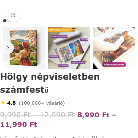
Click to enlarge
Hölgy népviseletben
számfestő
★
4.8
(100,000+ vásárló)
9,990
Ft
–
12,990
Ft
8,990
Ft
–
11,990
Ft