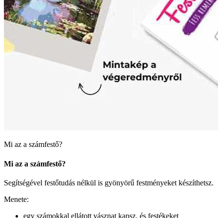
Mi az a számfestő?
Mi az a számfestő?
Segítségével festőtudás nélkül is gyönyörű festményeket készíthetsz.
Menete:
egy számokkal ellátott vásznat kapsz, és festékeket