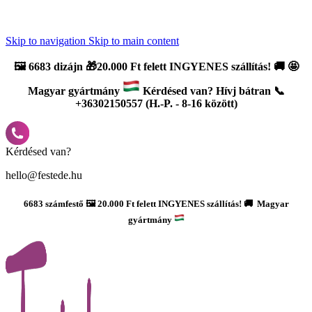
Újdonság: AI Varázsszámfestők ✨ | 2
0% bevezető kedvezmény
Skip to navigation
Skip to main content
🖼️
6683 dizájn 🎁20.000 Ft felett INGYENES szállítás!
🚚
🤩
Magyar gyártmány
Kérdésed van? Hívj bátran 📞
+36302150557 (H.-P. - 8-16 között)
Kérdésed van?
hello@festede.hu
6683 számfestő 🖼️ 20.000 Ft felett INGYENES szállítás! 🚚 Magyar
gyártmány