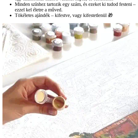
Minden színhez tartozik egy szám, és ezeket ki tudod festeni –
ezzel kel életre a műved.
Tökéletes ajándék – kifestve, vagy kifestetlenül 🎁