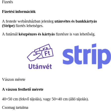
Fizetés
Fizetési információk
A festede webáruházban jelenleg
utánvétes és bankkártyás
(Stripe)
fizetés lehetséges.
A futárnál
készpénzes és kártyás
fizetésre is van lehetőség.
Vászon mérete
A vászon festhető mérete
40×50 cm (fekvő tájolás), vagy 50×40 cm (álló tájolás).
Csomag tartalma