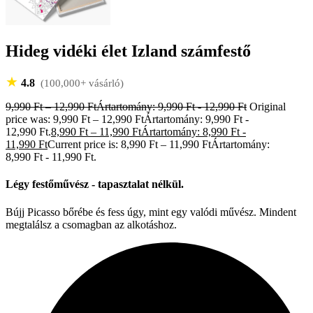
Hideg vidéki élet Izland számfestő
★
4.8
(100,000+ vásárló)
9,990
Ft
–
12,990
Ft
Ártartomány: 9,990 Ft - 12,990 Ft
Original
price was: 9,990 Ft – 12,990 FtÁrtartomány: 9,990 Ft -
12,990 Ft.
8,990
Ft
–
11,990
Ft
Ártartomány: 8,990 Ft -
11,990 Ft
Current price is: 8,990 Ft – 11,990 FtÁrtartomány:
8,990 Ft - 11,990 Ft.
Légy festőművész - tapasztalat nélkül.
Bújj Picasso bőrébe és fess úgy, mint egy valódi művész. Mindent
megtalálsz a csomagban az alkotáshoz.