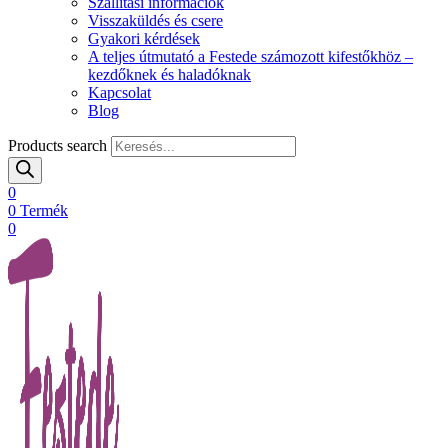
Szállítási információk
Visszaküldés és csere
Gyakori kérdések
A teljes útmutató a Festede számozott kifestőkhöz –
kezdőknek és haladóknak
Kapcsolat
Blog
Products search
0
0
Termék
0