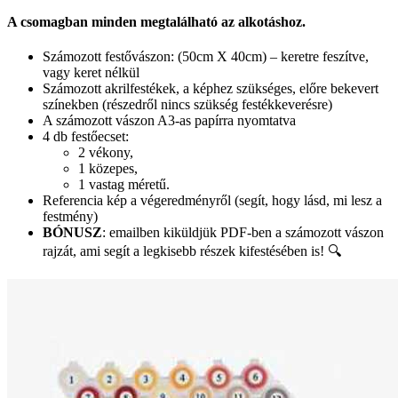
A csomagban minden megtalálható az alkotáshoz.
Számozott festővászon: (50cm X 40cm) – keretre feszítve,
vagy keret nélkül
Számozott akrilfestékek, a képhez szükséges, előre bekevert
színekben (részedről nincs szükség festékkeverésre)
A számozott vászon A3-as papírra nyomtatva
4 db festőecset:
2 vékony,
1 közepes,
1 vastag méretű.
Referencia kép a végeredményről (segít, hogy lásd, mi lesz a
festmény)
BÓNUSZ
: emailben kiküldjük PDF-ben a számozott vászon
rajzát, ami segít a legkisebb részek kifestésében is! 🔍