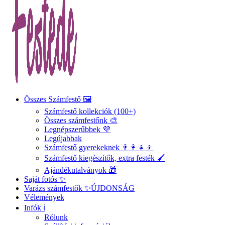
Összes Számfestő 🖼️
Számfestő kollekciók (100+)
Összes számfestőnk 🎨
Legnépszerűbbek 💜
Legújabbak
Számfestő gyerekeknek 👨‍👩‍👧‍👦
Számfestő kiegészítők, extra festék 🖌️
Ajándékutalványok 🎁
Saját fotós ✨
Varázs számfestők ✨
ÚJDONSÁG
Vélemények
Infók ℹ️
Rólunk