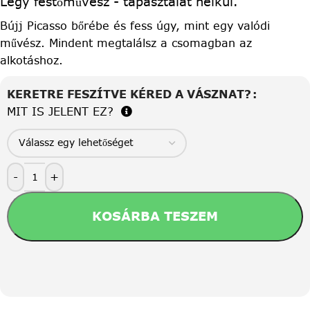
Légy festőművész - tapasztalat nélkül.
Bújj Picasso bőrébe és fess úgy, mint egy valódi
művész. Mindent megtalálsz a csomagban az
alkotáshoz.
KERETRE FESZÍTVE KÉRED A VÁSZNAT?
MIT IS JELENT EZ?
-
+
KOSÁRBA TESZEM