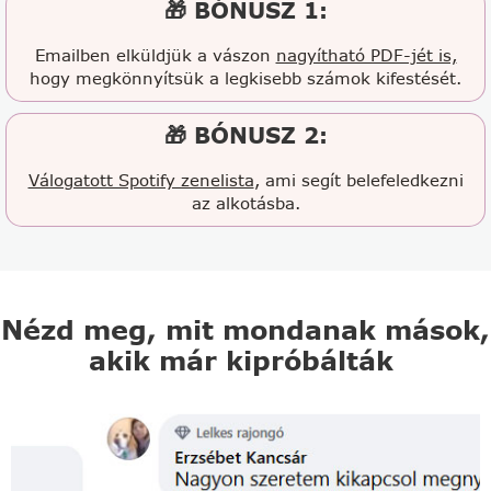
🎁 BÓNUSZ 1:
Emailben elküldjük a vászon
nagyítható PDF-jét is,
hogy megkönnyítsük a legkisebb számok kifestését.
🎁 BÓNUSZ 2:
Válogatott Spotify zenelista
, ami segít belefeledkezni
az alkotásba.
Nézd meg, mit mondanak mások,
akik már kipróbálták