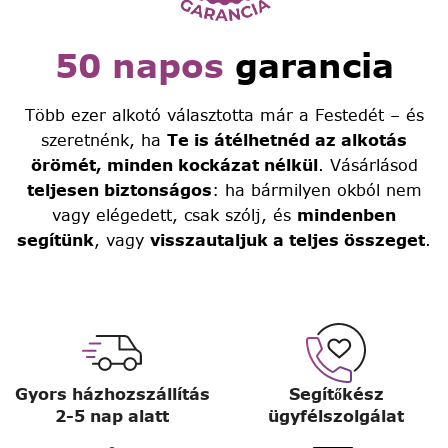
50 napos
garancia
Több ezer alkotó választotta már a Festedét – és
szeretnénk, ha
Te is átélhetnéd az alkotás
örömét, minden kockázat nélkül
. Vásárlásod
teljesen biztonságos
: ha bármilyen okból nem
vagy elégedett, csak szólj, és
mindenben
segítünk
, vagy
visszautaljuk a teljes összeget
.
Gyors házhozszállítás
Segítőkész
2-5 nap alatt
ügyfélszolgálat