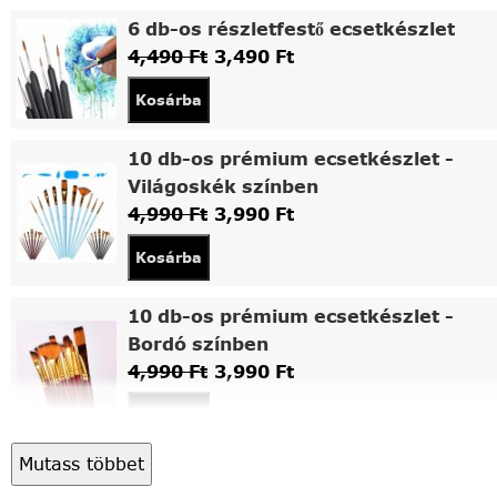
6 db-os részletfestő ecsetkészlet
4,490
Ft
3,490
Ft
Kosárba
10 db-os prémium ecsetkészlet -
Világoskék színben
4,990
Ft
3,990
Ft
Kosárba
10 db-os prémium ecsetkészlet -
Bordó színben
4,990
Ft
3,990
Ft
Kosárba
Mutass többet
Asztali fa festőállvány