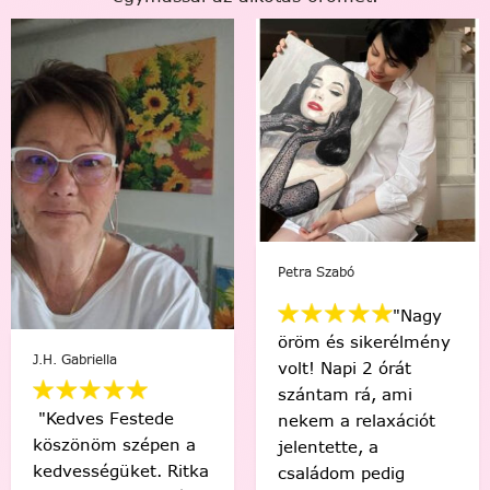
Petra Szabó
Viki Vas-Lukács
"Nagy
öröm és sikerélmény
"Kedvenc egyéni
volt! Napi 2 órát
számfestőmmel 🥰
szántam rá, ami
tökéletes lett,
nekem a relaxációt
élmény volt minden
jelentette, a
egyes ecsetvonás!
családom pedig