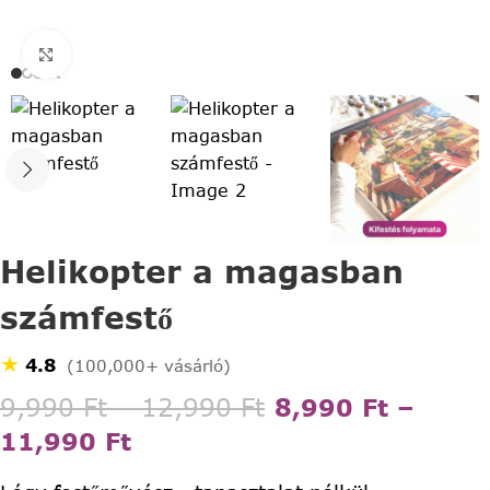
Click to enlarge
Helikopter a magasban
számfestő
★
4.8
(100,000+ vásárló)
9,990
Ft
–
12,990
Ft
8,990
Ft
–
11,990
Ft