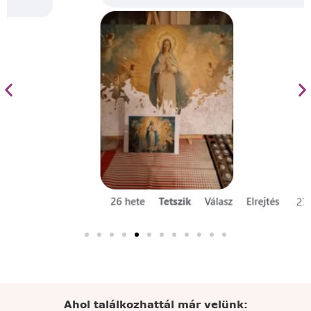
Ahol találkozhattál már velünk: