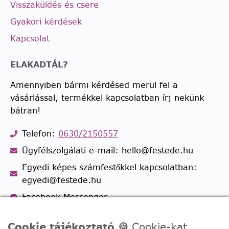
Visszaküldés és csere
Gyakori kérdések
Kapcsolat
ELAKADTÁL?
Amennyiben bármi kérdésed merül fel a
vásárlással, termékkel kapcsolatban írj nekünk
bátran!
Telefon:
0630/2150557
Ügyfélszolgálati e-mail: hello@festede.hu
Egyedi képes számfestőkkel kapcsolatban:
egyedi@festede.hu
Facebook Messenger
Csatlakozz 19.000 fős
Facebook csoportunkhoz!
Cookie tájékoztató 🍪
Cookie-kat