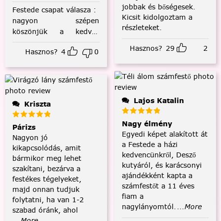
jobbak és bőségesek.
Festede csapat válasza
:
Kicsit kidolgoztam a
nagyon szépen
részleteket.
köszönjük a kedves
visszajelzést! :)
Hasznos?
29
2
Hasznos?
4
0
Lajos Katalin
Kriszta
Nagy élmény
Párizs
Egyedi képet alakított át
Nagyon jó
a Festede a házi
kikapcsolódás, amit
kedvencünkről, Desző
bármikor meg lehet
kutyáról, és karácsonyi
szakítani, bezárva a
ajándékként kapta a
festékes tégelyeket,
számfestőt a 11 éves
majd onnan tudjuk
fiam a
folytatni, ha van 1-2
nagylányomtól.
...More
szabad óránk, ahol
...More