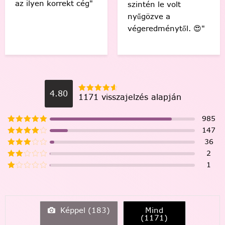
Köszönöm Festede!
szintén le volt
❤️🤗"
nyűgözve a
végeredménytől. 😍"
4.80
1171 visszajelzés alapján
985
147
36
2
1
Képpel (
183
)
Mind
(
1171
)