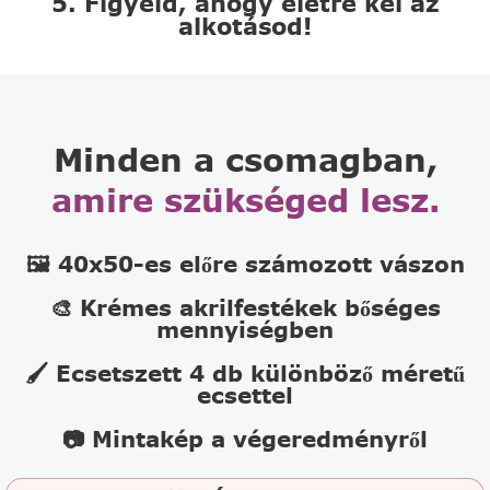
5. Figyeld, ahogy életre kel az
alkotásod!
Minden a csomagban,
amire szükséged lesz.
🖼️ 40x50-es előre számozott vászon
🎨 Krémes akrilfestékek bőséges
mennyiségben
🖌️ Ecsetszett 4 db különböző méretű
ecsettel
📷 Mintakép a végeredményről