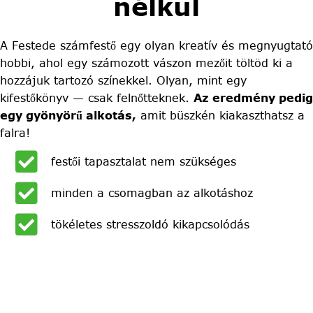
nélkül
A Festede számfestő egy olyan kreatív és megnyugtató
hobbi, ahol egy számozott vászon mezőit töltöd ki a
hozzájuk tartozó színekkel. Olyan, mint egy
kifestőkönyv — csak felnőtteknek.
Az eredmény pedig
egy gyönyörű alkotás,
amit büszkén kiakaszthatsz a
falra!
festői tapasztalat nem szükséges
minden a csomagban az alkotáshoz
tökéletes stresszoldó kikapcsolódás