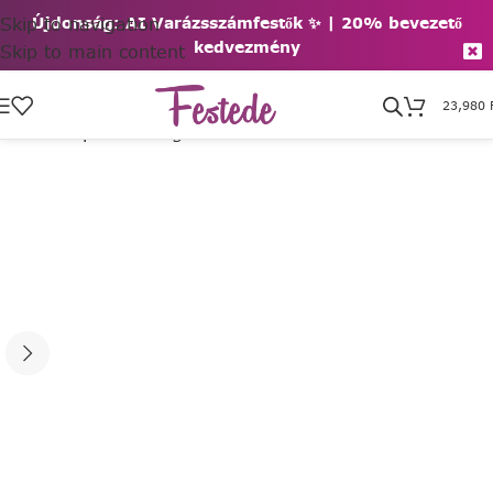
Skip to navigation
Újdonság: AI Varázsszámfestők ✨ | 2
0% bevezető
kedvezmény
Skip to main content
23,980