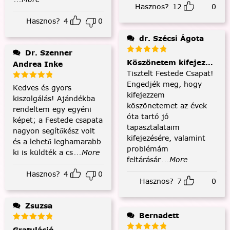
Hasznos?
12
0
Hasznos?
4
0
dr. Szécsi Ágota
Dr. Szenner
Köszönetem kifejezése és
Andrea Inke
Tisztelt Festede Csapat!
Engedjék meg, hogy
Kedves és gyors
kifejezzem
kiszolgálás! Ajándékba
köszönetemet az évek
rendeltem egy egyéni
óta tartó jó
képet; a Festede csapata
tapasztalataim
nagyon segítőkész volt
kifejezésére, valamint
és a lehető leghamarabb
problémám
ki is küldték a cs
...More
feltárásár
...More
Hasznos?
4
0
Hasznos?
7
0
Zsuzsa
Bernadett
Gratuláció