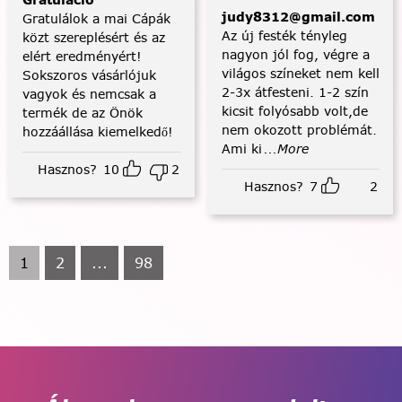
judy8312@gmail.com
Gratulálok a mai Cápák
Az új festék tényleg
közt szereplésért és az
nagyon jól fog, végre a
elért eredményért!
világos színeket nem kell
Sokszoros vásárlójuk
2-3x átfesteni. 1-2 szín
vagyok és nemcsak a
kicsit folyósabb volt,de
termék de az Önök
nem okozott problémát.
hozzáállása kiemelkedő!
Ami ki
...More
Hasznos?
10
2
Hasznos?
7
2
1
2
...
98