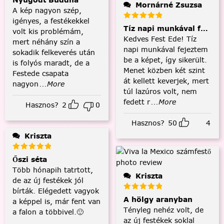
Mornárné Zsuzsa
A kép nagyon szép,
igényes, a festékekkel
Tíz napi munkával fejezt
volt kis problémám,
Kedves Fest Ede! Tíz
mert néhány szín a
napi munkával fejeztem
sokadik felkeverés után
be a képet, így sikerült.
is folyós maradt, de a
Menet közben két szint
Festede csapata
át kellett keverjek, mert
nagyon
...More
túl lazúros volt, nem
fedett r
...More
Hasznos?
2
0
Hasznos?
50
4
Kriszta
Őszi séta
Több hónapih tatrtott,
Kriszta
de az új festékek jól
bírták. Elégedett vagyok
A hölgy aranyban
a képpel is, már fent van
Tényleg nehéz volt, de
a falon a többivel.🙂
az új festékek soklal