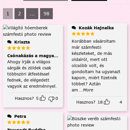
1
2
...
98
Kozák Hajnalka
Korábban vásároltam
Kriszta
már számfestő
készleteket, de más
Csónakázás a magyar tengeren
oldalról, mert ott
Ahogy írják a világos
olcsóbb volt, és
sárgák és zöldek csak
gondoltam ha ugyanazt
többszöri átfestéssel
kapom, miért fizetnék
fednek, de elégedett
többet? Aztán
vagyok az eredménnyel.
am
...More
Hasznos?
5
0
Hasznos?
18
4
Petra
Nyugodt Buddha