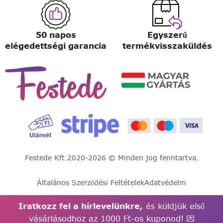
50 napos
Egyszerű
elégedettségi garancia
termékvisszaküldés
Festede Kft.
2020-2026 © Minden jog fenntartva.
Általános Szerződési Feltételek
Adatvédelm
Iratkozz fel a hírlevelünkre,
és küldjük első
vásárlásodhoz az 1000 Ft-os kuponod! 💌