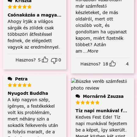
Kriszta
már számfestő
készleteket, de más
Csónakázás a magyar tengeren
oldalról, mert ott
Ahogy írják a világos
olcsóbb volt, és
sárgák és zöldek csak
gondoltam ha ugyanazt
többszöri átfestéssel
kapom, miért fizetnék
fednek, de elégedett
többet? Aztán
vagyok az eredménnyel.
am
...More
Hasznos?
5
0
Hasznos?
18
4
Petra
Nyugodt Buddha
Mornárné Zsuzsa
A kép nagyon szép,
igényes, a festékekkel
Tíz napi munkával fejezt
volt kis problémám,
Kedves Fest Ede! Tíz
mert néhány szín a
napi munkával fejeztem
sokadik felkeverés után
be a képet, így sikerült.
is folyós maradt, de a
Menet közben két szint