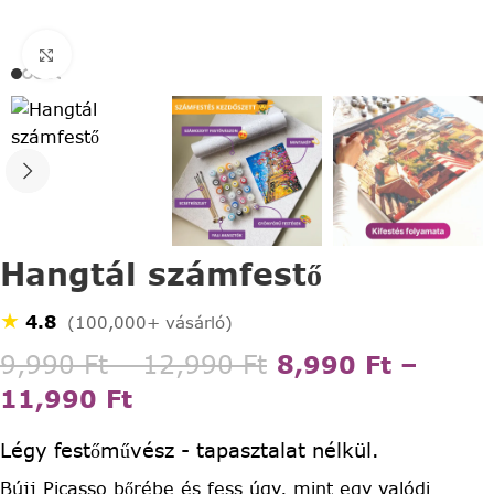
Click to enlarge
Hangtál számfestő
★
4.8
(100,000+ vásárló)
9,990
Ft
–
12,990
Ft
8,990
Ft
–
11,990
Ft
Légy festőművész - tapasztalat nélkül.
Bújj Picasso bőrébe és fess úgy, mint egy valódi