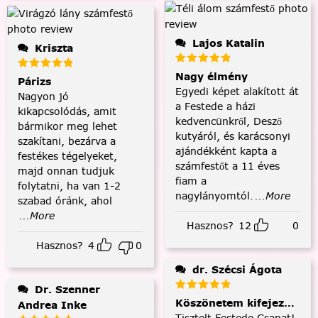
Lajos Katalin
Kriszta
Nagy élmény
Párizs
Egyedi képet alakított át
Nagyon jó
a Festede a házi
kikapcsolódás, amit
kedvencünkről, Desző
bármikor meg lehet
kutyáról, és karácsonyi
szakítani, bezárva a
ajándékként kapta a
festékes tégelyeket,
számfestőt a 11 éves
majd onnan tudjuk
fiam a
folytatni, ha van 1-2
nagylányomtól.
...More
szabad óránk, ahol
...More
Hasznos?
12
0
Hasznos?
4
0
dr. Szécsi Ágota
Dr. Szenner
Köszönetem kifejezése és
Andrea Inke
Tisztelt Festede Csapat!