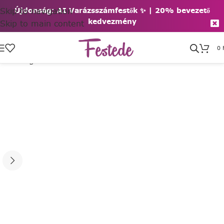
Skip to navigation
Újdonság: AI Varázsszámfestők ✨ | 2
0% bevezető
kedvezmény
Skip to main content
0