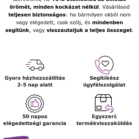
örömét, minden kockázat nélkül
. Vásárlásod
teljesen biztonságos
: ha bármilyen okból nem
vagy elégedett, csak szólj, és
mindenben
segítünk
, vagy
visszautaljuk a teljes összeget
.
Gyors házhozszállítás
Segítőkész
2-5 nap alatt
ügyfélszolgálat
50 napos
Egyszerű
elégedettségi garancia
termékvisszaküldés