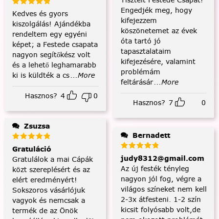
Engedjék meg, hogy
Kedves és gyors
kifejezzem
kiszolgálás! Ajándékba
köszönetemet az évek
rendeltem egy egyéni
óta tartó jó
képet; a Festede csapata
tapasztalataim
nagyon segítőkész volt
kifejezésére, valamint
és a lehető leghamarabb
problémám
ki is küldték a cs
...More
feltárásár
...More
Hasznos?
4
0
Hasznos?
7
0
Zsuzsa
Bernadett
Gratuláció
judy8312@gmail.com
Gratulálok a mai Cápák
Az új festék tényleg
közt szereplésért és az
nagyon jól fog, végre a
elért eredményért!
világos színeket nem kell
Sokszoros vásárlójuk
2-3x átfesteni. 1-2 szín
vagyok és nemcsak a
kicsit folyósabb volt,de
termék de az Önök