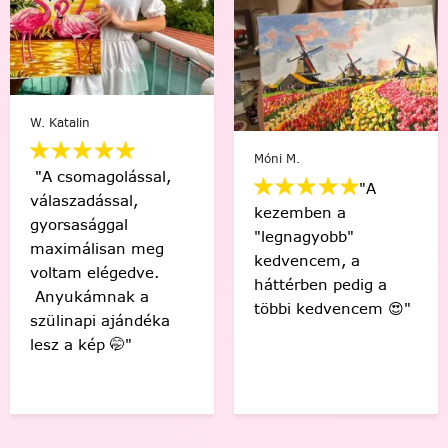
Varga Ági
Barna-S. Barbara
"Engem egy nagyon
"Sziasztok! Elkészült
nehéz időszakon
az első! Csodás
segített át a
érzés, hogy én
festés,megunhatatlan
készítettem ezt a
és szuper a
gyönyörű képet! 🤩
végeredmény!"
Köszönöm! "