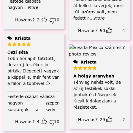
Festede csapata
át kellett keverjek, mert
nagyon
...More
túl lazúros volt, nem
fedett r
...More
Hasznos?
2
0
Hasznos?
50
4
Kriszta
Őszi séta
Több hónapih tatrtott,
Kriszta
de az új festékek jól
bírták. Elégedett vagyok
A hölgy aranyban
a képpel is, már fent van
Tényleg nehéz volt, de
a falon a többivel.🙂
az új festékek soklal
jobbak és bőségesek.
Festede csapat válasza
:
Kicsit kidolgoztam a
nagyon szépen
részleteket.
köszönjük a kedves
visszajelzést! :)
Hasznos?
29
2
Hasznos?
4
0