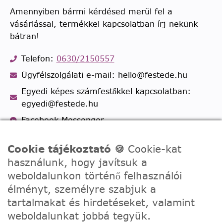
Amennyiben bármi kérdésed merül fel a
vásárlással, termékkel kapcsolatban írj nekünk
bátran!
Telefon:
0630/2150557
Ügyfélszolgálati e-mail: hello@festede.hu
Egyedi képes számfestőkkel kapcsolatban:
egyedi@festede.hu
Facebook Messenger
Csatlakozz 19.000 fős
Facebook csoportunkhoz!
Cookie tájékoztató 🍪
Cookie-kat
használunk, hogy javítsuk a
weboldalunkon történő felhasználói
élményt, személyre szabjuk a
tartalmakat és hirdetéseket, valamint
weboldalunkat jobbá tegyük.