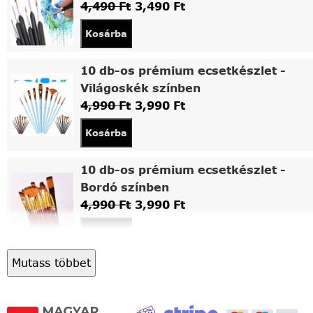
4,490
Ft
3,490
Ft
Kosárba
10 db-os prémium ecsetkészlet -
Világoskék színben
4,990
Ft
3,990
Ft
Kosárba
10 db-os prémium ecsetkészlet -
Bordó színben
4,990
Ft
3,990
Ft
Kosárba
Mutass többet
Asztali fa festőállvány
5,490
Ft
4,490
Ft