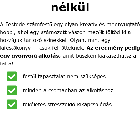
nélkül
A Festede számfestő egy olyan kreatív és megnyugtató
hobbi, ahol egy számozott vászon mezőit töltöd ki a
hozzájuk tartozó színekkel. Olyan, mint egy
kifestőkönyv — csak felnőtteknek.
Az eredmény pedig
egy gyönyörű alkotás,
amit büszkén kiakaszthatsz a
falra!
festői tapasztalat nem szükséges
minden a csomagban az alkotáshoz
tökéletes stresszoldó kikapcsolódás