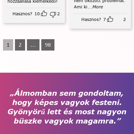
nem okozott problémát.
hozzáállása kiemelkedő!
Ami ki
...More
Hasznos?
10
2
Hasznos?
7
2
1
2
...
98
„Álmomban sem gondoltam,
hogy képes vagyok festeni.
Gyönyörű lett és most nagyon
büszke vagyok magamra.”