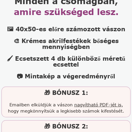
Minden a csomagban,
amire szükséged lesz.
🖼️ 40x50-es előre számozott vászon
🎨 Krémes akrilfestékek bőséges
mennyiségben
🖌️ Ecsetszett 4 db különböző méretű
ecsettel
📷 Mintakép a végeredményről
🎁 BÓNUSZ 1:
Emailben elküldjük a vászon
nagyítható PDF-jét is,
hogy megkönnyítsük a legkisebb számok kifestését.
🎁 BÓNUSZ 2: