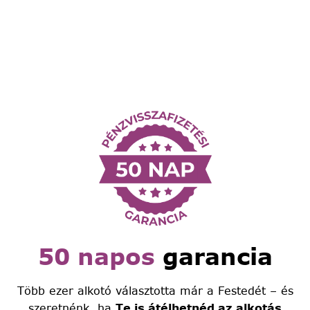
50 napos
garancia
Több ezer alkotó választotta már a Festedét – és
szeretnénk, ha
Te is átélhetnéd az alkotás