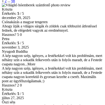
1
2
...
98
Kriszta
Értékelés:
5
/ 5
december 29, 2025
Csónakázás a magyar tengeren
Ahogy írják a világos sárgák és zöldek csak többszöri átfestéssel
fednek, de elégedett vagyok az eredménnyel.
Hasznos?
5
0
Petra
Értékelés:
5
/ 5
november 3, 2025
Nyugodt Buddha
A kép nagyon szép, igényes, a festékekkel volt kis problémám, mert
néhány szín a sokadik felkeverés után is folyós maradt, de a Festede
csapata nagyon
...More
A kép nagyon szép, igényes, a festékekkel volt kis problémám, mert
néhány szín a sokadik felkeverés után is folyós maradt, de a Festede
csapata nagyon korrektül és gyorsan kezelte a cserét. Maximális
pont az ügyfélszolgálatnak.:)
Hasznos?
2
0
Kriszta
Értékelés:
5
/ 5
július 27, 2025
Őszi séta