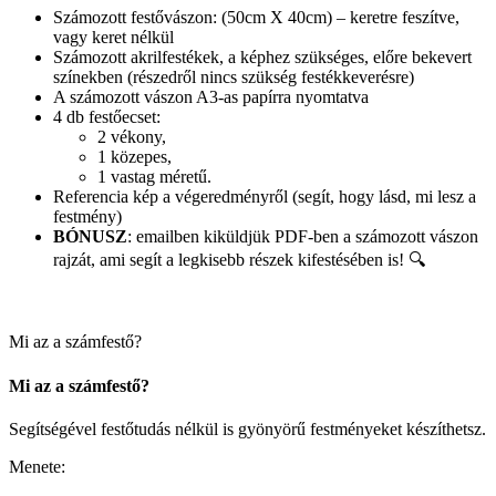
Számozott festővászon: (50cm X 40cm) – keretre feszítve,
vagy keret nélkül
Számozott akrilfestékek, a képhez szükséges, előre bekevert
színekben (részedről nincs szükség festékkeverésre)
A számozott vászon A3-as papírra nyomtatva
4 db festőecset:
2 vékony,
1 közepes,
1 vastag méretű.
Referencia kép a végeredményről (segít, hogy lásd, mi lesz a
festmény)
BÓNUSZ
: emailben kiküldjük PDF-ben a számozott vászon
rajzát, ami segít a legkisebb részek kifestésében is! 🔍
Mi az a számfestő?
Mi az a számfestő?
Segítségével festőtudás nélkül is gyönyörű festményeket készíthetsz.
Menete: