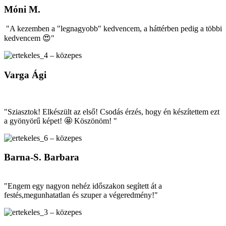
Móni M.
"A kezemben a "legnagyobb" kedvencem, a háttérben pedig a többi
kedvencem 😍"
Varga Ági
"Sziasztok! Elkészült az első! Csodás érzés, hogy én készítettem ezt
a gyönyörű képet! 🤩 Köszönöm! "
Barna-S. Barbara
"Engem egy nagyon nehéz időszakon segített át a
festés,megunhatatlan és szuper a végeredmény!"