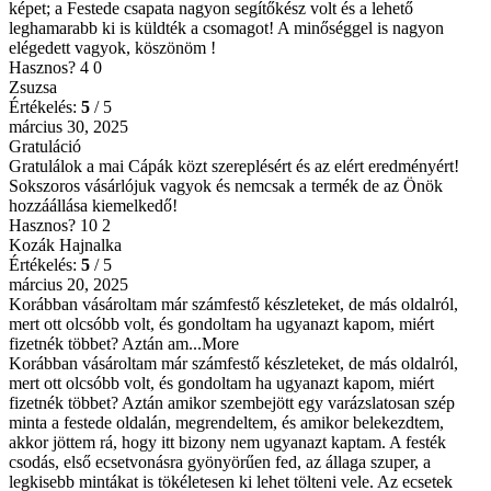
képet; a Festede csapata nagyon segítőkész volt és a lehető
leghamarabb ki is küldték a csomagot! A minőséggel is nagyon
elégedett vagyok, köszönöm !
Hasznos?
4
0
Zsuzsa
Értékelés:
5
/ 5
március 30, 2025
Gratuláció
Gratulálok a mai Cápák közt szereplésért és az elért eredményért!
Sokszoros vásárlójuk vagyok és nemcsak a termék de az Önök
hozzáállása kiemelkedő!
Hasznos?
10
2
Kozák Hajnalka
Értékelés:
5
/ 5
március 20, 2025
Korábban vásároltam már számfestő készleteket, de más oldalról,
mert ott olcsóbb volt, és gondoltam ha ugyanazt kapom, miért
fizetnék többet? Aztán am
...More
Korábban vásároltam már számfestő készleteket, de más oldalról,
mert ott olcsóbb volt, és gondoltam ha ugyanazt kapom, miért
fizetnék többet? Aztán amikor szembejött egy varázslatosan szép
minta a festede oldalán, megrendeltem, és amikor belekezdtem,
akkor jöttem rá, hogy itt bizony nem ugyanazt kaptam. A festék
csodás, első ecsetvonásra gyönyörűen fed, az állaga szuper, a
legkisebb mintákat is tökéletesen ki lehet tölteni vele. Az ecsetek