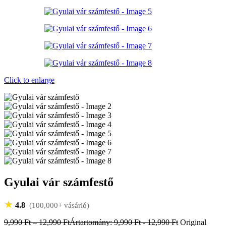
Click to enlarge
Gyulai vár számfestő
★
4.8
(100,000+ vásárló)
9,990
Ft
–
12,990
Ft
Ártartomány: 9,990 Ft - 12,990 Ft
Original