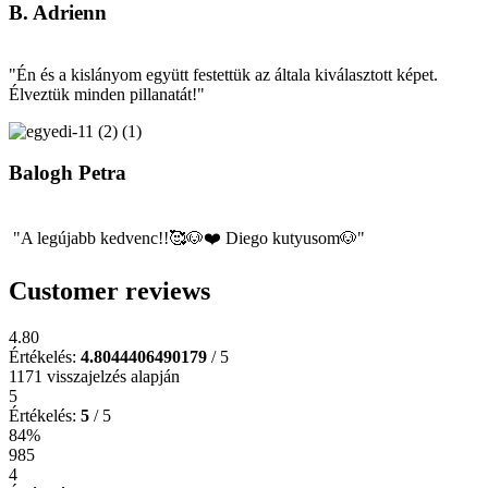
B. Adrienn
"Én és a kislányom együtt festettük az általa kiválasztott képet.
Élveztük minden pillanatát!"
Balogh Petra
"A legújabb kedvenc!!🥰🐶❤️ Diego kutyusom🐶"
Customer reviews
4.80
Értékelés:
4.8044406490179
/ 5
1171 visszajelzés alapján
5
Értékelés:
5
/ 5
84%
985
4