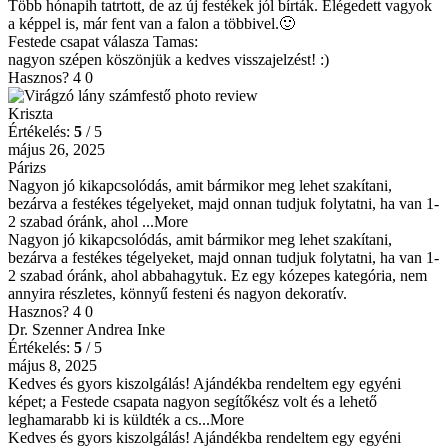
Több hónapih tatrtott, de az új festékek jól bírták. Elégedett vagyok
a képpel is, már fent van a falon a többivel.🙂
Festede csapat válasza
Tamas
:
nagyon szépen köszönjük a kedves visszajelzést! :)
Hasznos?
4
0
Kriszta
Értékelés:
5
/ 5
május 26, 2025
Párizs
Nagyon jó kikapcsolódás, amit bármikor meg lehet szakítani,
bezárva a festékes tégelyeket, majd onnan tudjuk folytatni, ha van 1-
2 szabad óránk, ahol
...More
Nagyon jó kikapcsolódás, amit bármikor meg lehet szakítani,
bezárva a festékes tégelyeket, majd onnan tudjuk folytatni, ha van 1-
2 szabad óránk, ahol abbahagytuk. Ez egy kózepes kategória, nem
annyira részletes, könnyű festeni és nagyon dekoratív.
Hasznos?
4
0
Dr. Szenner Andrea Inke
Értékelés:
5
/ 5
május 8, 2025
Kedves és gyors kiszolgálás! Ajándékba rendeltem egy egyéni
képet; a Festede csapata nagyon segítőkész volt és a lehető
leghamarabb ki is küldték a cs
...More
Kedves és gyors kiszolgálás! Ajándékba rendeltem egy egyéni