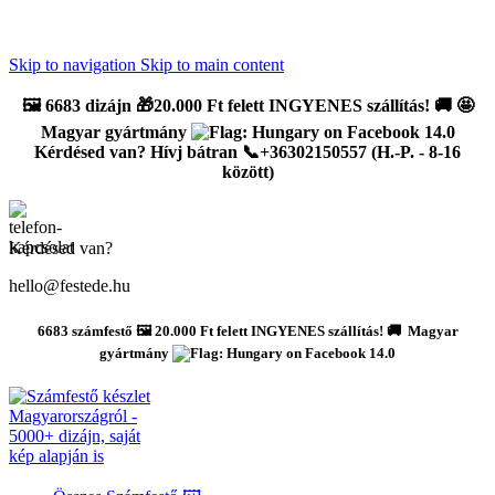
Újdonság: AI Varázsszámfestők ✨ | 2
0% bevezető kedvezmény
Skip to navigation
Skip to main content
🖼️
6683 dizájn 🎁20.000 Ft felett INGYENES szállítás!
🚚
🤩
Magyar gyártmány
Kérdésed van? Hívj bátran 📞+36302150557 (H.-P. - 8-16
között)
Kérdésed van?
hello@festede.hu
6683 számfestő 🖼️ 20.000 Ft felett INGYENES szállítás! 🚚 Magyar
gyártmány