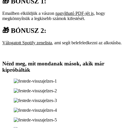
🎁 BÓNUSZ 1:
Emailben elküldjük a vászon
nagyítható PDF-jét is,
hogy
megkönnyítsük a legkisebb számok kifestését.
🎁 BÓNUSZ 2:
Válogatott Spotify zenelista
, ami segít belefeledkezni az alkotásba.
Nézd meg, mit mondanak mások, akik már
kipróbálták