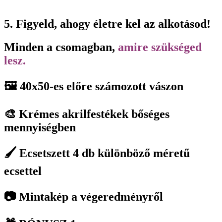
5. Figyeld, ahogy életre kel az alkotásod!
Minden a csomagban,
amire szükséged
lesz.
🖼️ 40x50-es előre számozott vászon
🎨 Krémes akrilfestékek bőséges
mennyiségben
🖌️ Ecsetszett 4 db különböző méretű
ecsettel
📷 Mintakép a végeredményről