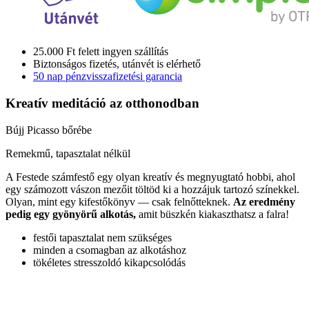
25.000 Ft felett ingyen szállítás
Biztonságos fizetés, utánvét is elérhető
50 nap pénzvisszafizetési garancia
Kreatív meditáció
az otthonodban
Bújj Picasso bőrébe
Remekmű, tapasztalat nélkül
A Festede számfestő egy olyan kreatív és megnyugtató hobbi, ahol
egy számozott vászon mezőit töltöd ki a hozzájuk tartozó színekkel.
Olyan, mint egy kifestőkönyv — csak felnőtteknek.
Az eredmény
pedig egy gyönyörű alkotás,
amit büszkén kiakaszthatsz a falra!
festői tapasztalat nem szükséges
minden a csomagban az alkotáshoz
tökéletes stresszoldó kikapcsolódás