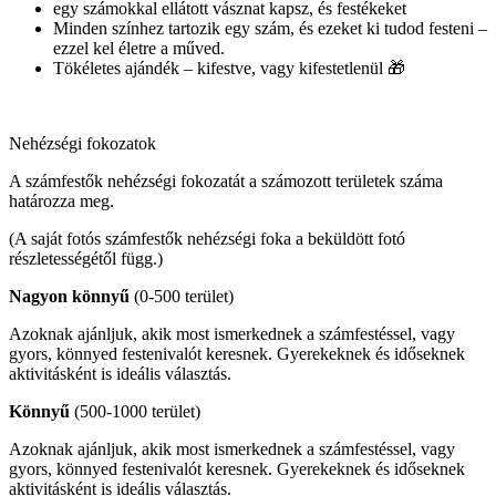
egy számokkal ellátott vásznat kapsz, és festékeket
Minden színhez tartozik egy szám, és ezeket ki tudod festeni –
ezzel kel életre a műved.
Tökéletes ajándék – kifestve, vagy kifestetlenül 🎁
Nehézségi fokozatok
A számfestők nehézségi fokozatát a számozott területek száma
határozza meg.
(A saját fotós számfestők nehézségi foka a beküldött fotó
részletességétől függ.)
Nagyon könnyű
(0-500 terület)
Azoknak ajánljuk, akik most ismerkednek a számfestéssel, vagy
gyors, könnyed festenivalót keresnek. Gyerekeknek és időseknek
aktivitásként is ideális választás.
Könnyű
(500-1000 terület)
Azoknak ajánljuk, akik most ismerkednek a számfestéssel, vagy
gyors, könnyed festenivalót keresnek. Gyerekeknek és időseknek
aktivitásként is ideális választás.