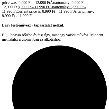
price was: 9,990 Ft – 12,990 FtÁrtartomány: 9,990 Ft -
12,990 Ft.
8,990
Ft
–
11,990
Ft
Ártartomány: 8,990 Ft -
11,990 Ft
Current price is: 8,990 Ft – 11,990 FtÁrtartomány:
8,990 Ft - 11,990 Ft.
Légy festőművész - tapasztalat nélkül.
Bújj Picasso bőrébe és fess úgy, mint egy valódi művész. Mindent
megtalálsz a csomagban az alkotáshoz.