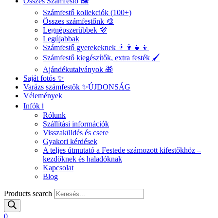
Összes Számfestő 🖼️
Számfestő kollekciók (100+)
Összes számfestőnk 🎨
Legnépszerűbbek 💜
Legújabbak
Számfestő gyerekeknek 👨‍👩‍👧‍👦
Számfestő kiegészítők, extra festék 🖌️
Ajándékutalványok 🎁
Saját fotós ✨
Varázs számfestők ✨
ÚJDONSÁG
Vélemények
Infók ℹ️
Rólunk
Szállítási információk
Visszaküldés és csere
Gyakori kérdések
A teljes útmutató a Festede számozott kifestőkhöz –
kezdőknek és haladóknak
Kapcsolat
Blog
Products search
0