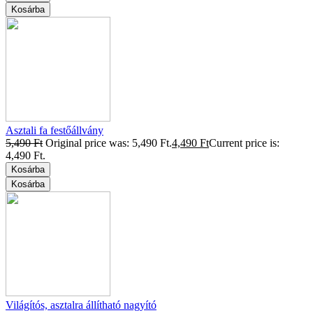
Kosárba
Asztali fa festőállvány
5,490
Ft
Original price was: 5,490 Ft.
4,490
Ft
Current price is:
4,490 Ft.
Kosárba
Kosárba
Világítós, asztalra állítható nagyító