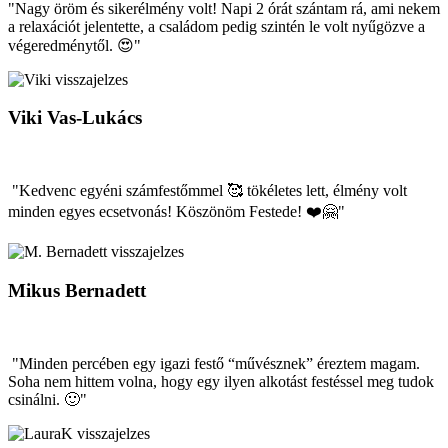
"Nagy öröm és sikerélmény volt! Napi 2 órát szántam rá, ami nekem
a relaxációt jelentette, a családom pedig szintén le volt nyűgözve a
végeredménytől. 😍"
Viki Vas-Lukács
"Kedvenc egyéni számfestőmmel 🥰 tökéletes lett, élmény volt
minden egyes ecsetvonás! Köszönöm Festede! ❤️🤗"
Mikus Bernadett
"Minden percében egy igazi festő “művésznek” éreztem magam.
Soha nem hittem volna, hogy egy ilyen alkotást festéssel meg tudok
csinálni. 🙂"