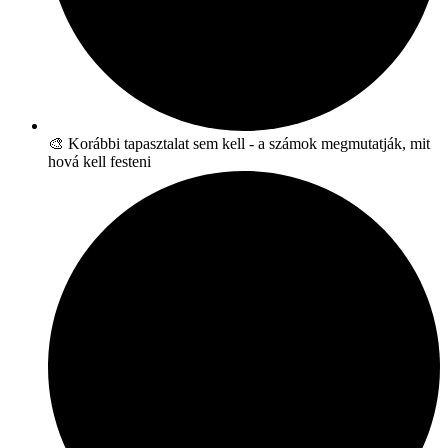
🎨 Korábbi tapasztalat sem kell - a számok megmutatják, mit
hová kell festeni