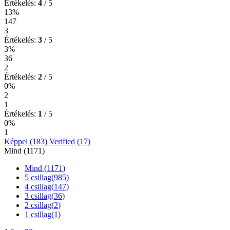
Értékelés:
4
/ 5
13%
147
3
Értékelés:
3
/ 5
3%
36
2
Értékelés:
2
/ 5
0%
2
1
Értékelés:
1
/ 5
0%
1
Képpel (
183
)
Verified (
17
)
Mind (
1171
)
Mind (
1171
)
5 csillag(
985
)
4 csillag(
147
)
3 csillag(
36
)
2 csillag(
2
)
1 csillag(
1
)