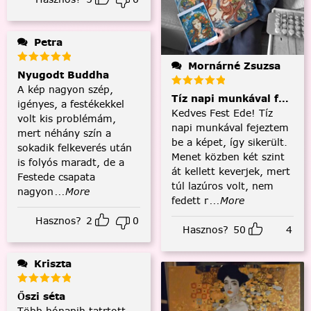
Petra
Mornárné Zsuzsa
Nyugodt Buddha
A kép nagyon szép,
Tíz napi munkával fejezt
igényes, a festékekkel
Kedves Fest Ede! Tíz
volt kis problémám,
napi munkával fejeztem
mert néhány szín a
be a képet, így sikerült.
sokadik felkeverés után
Menet közben két szint
is folyós maradt, de a
át kellett keverjek, mert
Festede csapata
túl lazúros volt, nem
nagyon
...More
fedett r
...More
Hasznos?
2
0
Hasznos?
50
4
Kriszta
Őszi séta
Több hónapih tatrtott,