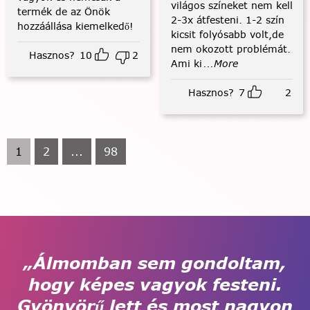
világos színeket nem kell
termék de az Önök
2-3x átfesteni. 1-2 szín
hozzáállása kiemelkedő!
kicsit folyósabb volt,de
nem okozott problémát.
Hasznos?
10
2
Ami ki
...More
Hasznos?
7
2
1
2
...
98
„Álmomban sem gondoltam,
hogy képes vagyok festeni.
Gyönyörű lett és most nagyon