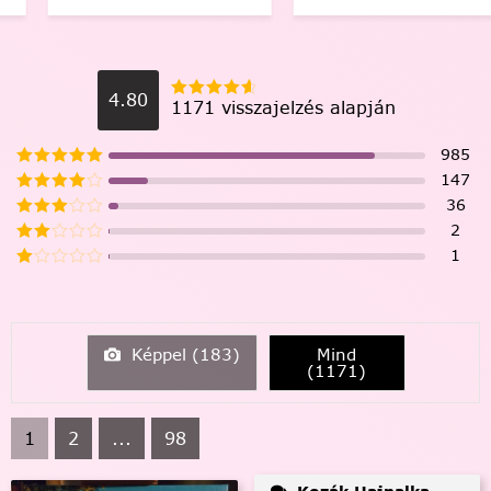
4.80
1171 visszajelzés alapján
985
147
36
2
1
Képpel (
183
)
Mind
(
1171
)
1
2
...
98