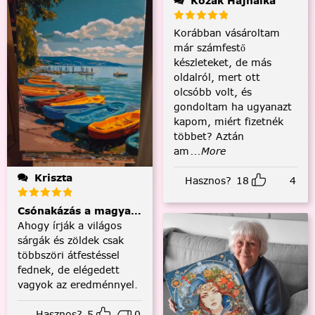
Kozák Hajnalka
Korábban vásároltam
már számfestő
készleteket, de más
oldalról, mert ott
olcsóbb volt, és
gondoltam ha ugyanazt
kapom, miért fizetnék
többet? Aztán
am
...More
Kriszta
Hasznos?
18
4
Csónakázás a magyar tengeren
Ahogy írják a világos
sárgák és zöldek csak
többszöri átfestéssel
fednek, de elégedett
vagyok az eredménnyel.
Hasznos?
5
0