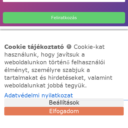
Feliratkozás
Cookie tájékoztató 🍪
Cookie-kat
használunk, hogy javítsuk a
A Festede számozott kifestőkkel te is alkothatsz, akár egy
weboldalunkon történő felhasználói
igazi művész! Fesd meg a remekműved korábbi
élményt, személyre szabjuk a
tapasztalat nélkül, töltődj fel és fejezd ki a kreativitásod!
tartalmakat és hirdetéseket, valamint
weboldalunkat jobbá tegyük.
TÁMOGATÁS
Adatvédelmi nyilatkozat
Szállítási információk
Beállítások
Visszaküldés és csere
Elfogadom
Gyakori kérdések