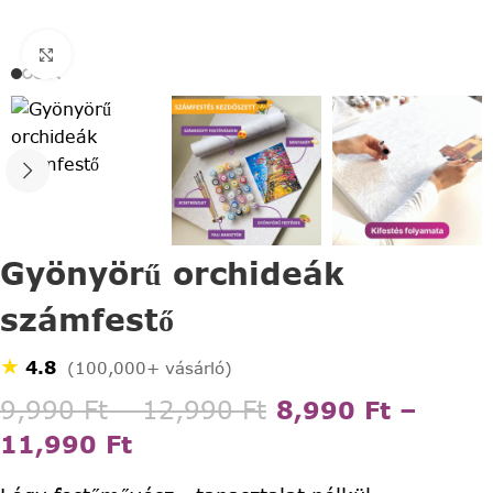
Click to enlarge
Gyönyörű orchideák
számfestő
★
4.8
(100,000+ vásárló)
9,990
Ft
–
12,990
Ft
8,990
Ft
–
11,990
Ft