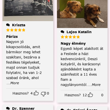
Kriszta
Lajos Katalin
Párizs
Nagyon jó
Nagy élmény
kikapcsolódás, amit
Egyedi képet alakított át
bármikor meg lehet
a Festede a házi
szakítani, bezárva a
kedvencünkről, Desző
festékes tégelyeket,
kutyáról, és karácsonyi
majd onnan tudjuk
ajándékként kapta a
folytatni, ha van 1-2
számfestőt a 11 éves
szabad óránk, ahol
fiam a
...More
nagylányomtól.
...More
Hasznos?
4
0
Hasznos?
12
0
Dr. Szenner