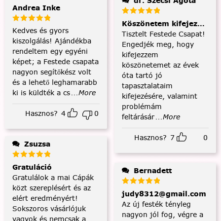
dr. Szécsi Ágota
Andrea Inke
Köszönetem kifejezése és
Kedves és gyors
Tisztelt Festede Csapat!
kiszolgálás! Ajándékba
Engedjék meg, hogy
rendeltem egy egyéni
kifejezzem
képet; a Festede csapata
köszönetemet az évek
nagyon segítőkész volt
óta tartó jó
és a lehető leghamarabb
tapasztalataim
ki is küldték a cs
...More
kifejezésére, valamint
problémám
Hasznos?
4
0
feltárásár
...More
Hasznos?
7
0
Zsuzsa
Gratuláció
Bernadett
Gratulálok a mai Cápák
közt szereplésért és az
judy8312@gmail.com
elért eredményért!
Az új festék tényleg
Sokszoros vásárlójuk
nagyon jól fog, végre a
vagyok és nemcsak a