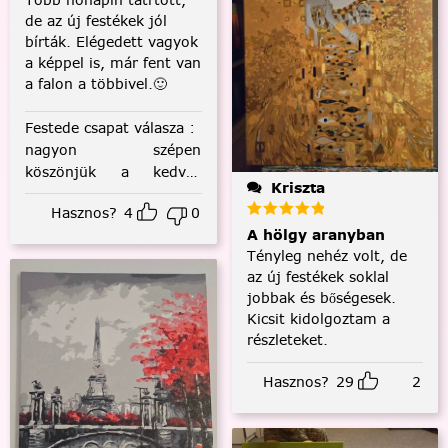
de az új festékek jól
bírták. Elégedett vagyok
a képpel is, már fent van
a falon a többivel.🙂
Festede csapat válasza
:
nagyon szépen
köszönjük a kedves
Kriszta
visszajelzést! :)
Hasznos?
4
0
A hölgy aranyban
Tényleg nehéz volt, de
az új festékek soklal
jobbak és bőségesek.
Kicsit kidolgoztam a
részleteket.
Hasznos?
29
2