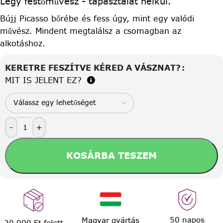
Légy festőművész - tapasztalat nélkül.
Bújj Picasso bőrébe és fess úgy, mint egy valódi
művész. Mindent megtalálsz a csomagban az
alkotáshoz.
KERETRE FESZÍTVE KÉRED A VÁSZNAT?
MIT IS JELENT EZ?
-
+
KOSÁRBA TESZEM
50 napos
Magyar gyártás
20.000 Ft felett