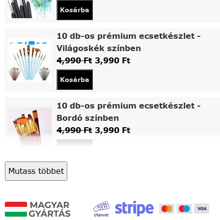
Kosárba
10 db-os prémium ecsetkészlet -
Világoskék színben
4,990
Ft
3,990
Ft
Kosárba
10 db-os prémium ecsetkészlet -
Bordó színben
4,990
Ft
3,990
Ft
Kosárba
Mutass többet
Asztali fa festőállvány
5,490
Ft
4,490
Ft
Kosárba