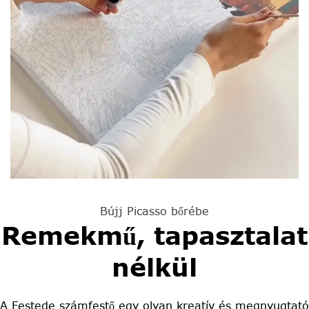
Bújj Picasso bőrébe
Remekmű, tapasztalat
nélkül
A Festede számfestő egy olyan kreatív és megnyugtató