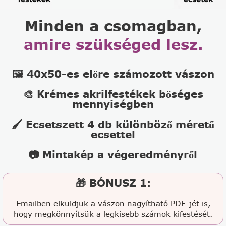
Minden a csomagban,
amire szükséged lesz.
🖼️ 40x50-es előre számozott vászon
🎨 Krémes akrilfestékek bőséges
mennyiségben
🖌️ Ecsetszett 4 db különböző méretű
ecsettel
📷 Mintakép a végeredményről
🎁 BÓNUSZ 1:
Emailben elküldjük a vászon
nagyítható PDF-jét is,
hogy megkönnyítsük a legkisebb számok kifestését.