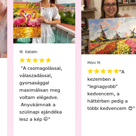
W. Katalin
Móni M.
"A csomagolással,
"A
válaszadással,
kezemben a
gyorsasággal
"legnagyobb"
maximálisan meg
kedvencem, a
voltam elégedve.
háttérben pedig a
Anyukámnak a
többi kedvencem 😍"
szülinapi ajándéka
lesz a kép 🤭"