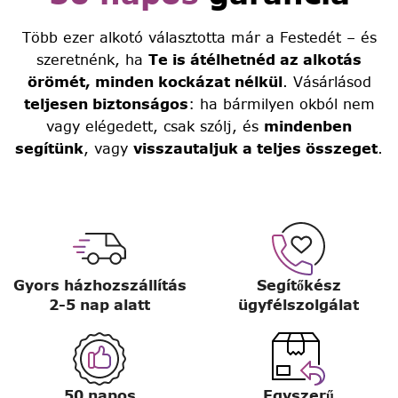
Több ezer alkotó választotta már a Festedét – és
szeretnénk, ha
Te is átélhetnéd az alkotás
örömét, minden kockázat nélkül
. Vásárlásod
teljesen biztonságos
: ha bármilyen okból nem
vagy elégedett, csak szólj, és
mindenben
segítünk
, vagy
visszautaljuk a teljes összeget
.
Gyors házhozszállítás
Segítőkész
2-5 nap alatt
ügyfélszolgálat
50 napos
Egyszerű