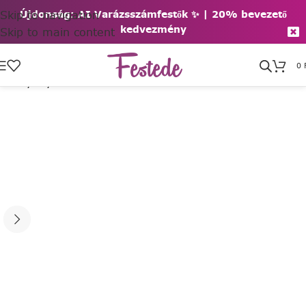
Skip to navigation
Újdonság: AI Varázsszámfestők ✨ | 2
0% bevezető
kedvezmény
Skip to main content
0