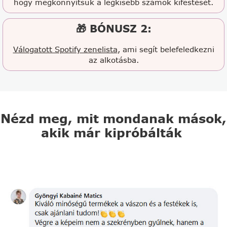
hogy megkönnyítsük a legkisebb számok kifestését.
🎁 BÓNUSZ 2:
Válogatott Spotify zenelista
, ami segít belefeledkezni
az alkotásba.
Nézd meg, mit mondanak mások,
akik már kipróbálták