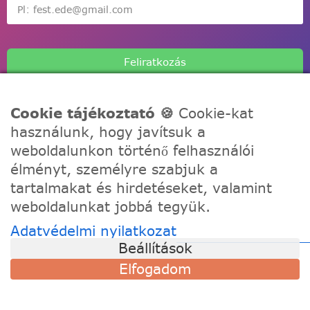
Feliratkozás
Cookie tájékoztató 🍪
Cookie-kat
használunk, hogy javítsuk a
weboldalunkon történő felhasználói
A Festede számozott kifestőkkel te is alkothatsz, akár egy
élményt, személyre szabjuk a
igazi művész! Fesd meg a remekműved korábbi
tartalmakat és hirdetéseket, valamint
tapasztalat nélkül, töltődj fel és fejezd ki a kreativitásod!
weboldalunkat jobbá tegyük.
Adatvédelmi nyilatkozat
TÁMOGATÁS
Beállítások
Szállítási információk
Elfogadom
Visszaküldés és csere
Gyakori kérdések