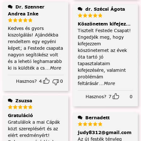
Dr. Szenner
dr. Szécsi Ágota
Andrea Inke
Köszönetem kifejezése és
Kedves és gyors
Tisztelt Festede Csapat!
kiszolgálás! Ajándékba
Engedjék meg, hogy
rendeltem egy egyéni
kifejezzem
képet; a Festede csapata
köszönetemet az évek
nagyon segítőkész volt
óta tartó jó
és a lehető leghamarabb
tapasztalataim
ki is küldték a cs
...More
kifejezésére, valamint
problémám
Hasznos?
4
0
feltárásár
...More
Hasznos?
7
0
Zsuzsa
Gratuláció
Bernadett
Gratulálok a mai Cápák
közt szereplésért és az
judy8312@gmail.com
elért eredményért!
Az új festék tényleg