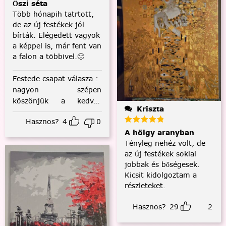
Őszi séta
Több hónapih tatrtott,
de az új festékek jól
bírták. Elégedett vagyok
a képpel is, már fent van
a falon a többivel.🙂
Festede csapat válasza
:
nagyon szépen
köszönjük a kedves
Kriszta
visszajelzést! :)
Hasznos?
4
0
A hölgy aranyban
Tényleg nehéz volt, de
az új festékek soklal
jobbak és bőségesek.
Kicsit kidolgoztam a
részleteket.
Hasznos?
29
2