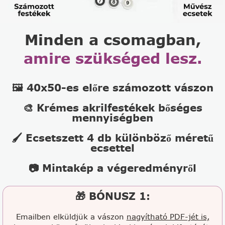
Minden a csomagban,
amire szükséged lesz.
🖼️ 40x50-es előre számozott vászon
🎨 Krémes akrilfestékek bőséges
mennyiségben
🖌️ Ecsetszett 4 db különböző méretű
ecsettel
📷 Mintakép a végeredményről
🎁 BÓNUSZ 1:
Emailben elküldjük a vászon
nagyítható PDF-jét is,