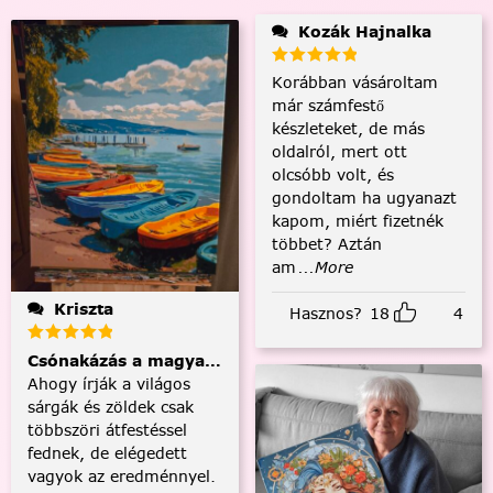
Kozák Hajnalka
Korábban vásároltam
már számfestő
készleteket, de más
oldalról, mert ott
olcsóbb volt, és
gondoltam ha ugyanazt
kapom, miért fizetnék
többet? Aztán
am
...More
Kriszta
Hasznos?
18
4
Csónakázás a magyar tengeren
Ahogy írják a világos
sárgák és zöldek csak
többszöri átfestéssel
fednek, de elégedett
vagyok az eredménnyel.