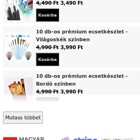
4,490
Ft
3,490
Ft
Kosárba
10 db-os prémium ecsetkészlet -
Világoskék színben
4,990
Ft
3,990
Ft
Kosárba
10 db-os prémium ecsetkészlet -
Bordó színben
4,990
Ft
3,990
Ft
Kosárba
Mutass többet
Asztali fa festőállvány
5,490
Ft
4,490
Ft