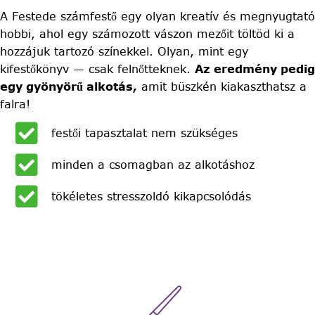
A Festede számfestő egy olyan kreatív és megnyugtató
hobbi, ahol egy számozott vászon mezőit töltöd ki a
hozzájuk tartozó színekkel. Olyan, mint egy
kifestőkönyv — csak felnőtteknek.
Az eredmény pedig
egy gyönyörű alkotás,
amit büszkén kiakaszthatsz a
falra!
festői tapasztalat nem szükséges
minden a csomagban az alkotáshoz
tökéletes stresszoldó kikapcsolódás