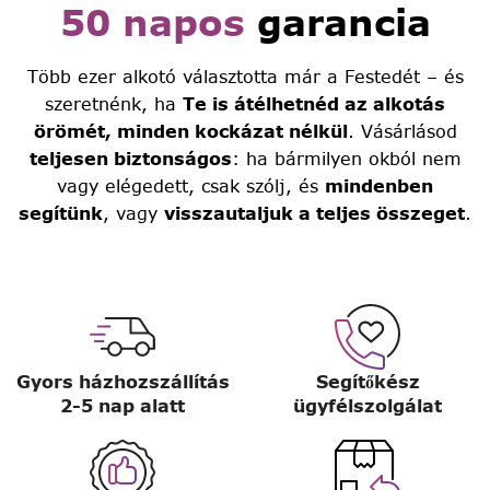
50 napos
garancia
Több ezer alkotó választotta már a Festedét – és
szeretnénk, ha
Te is átélhetnéd az alkotás
örömét, minden kockázat nélkül
. Vásárlásod
teljesen biztonságos
: ha bármilyen okból nem
vagy elégedett, csak szólj, és
mindenben
segítünk
, vagy
visszautaljuk a teljes összeget
.
Gyors házhozszállítás
Segítőkész
2-5 nap alatt
ügyfélszolgálat