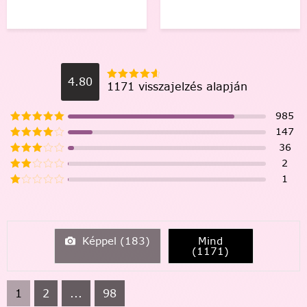
4.80
1171 visszajelzés alapján
985
147
36
2
1
Képpel (
183
)
Mind
(
1171
)
1
2
...
98