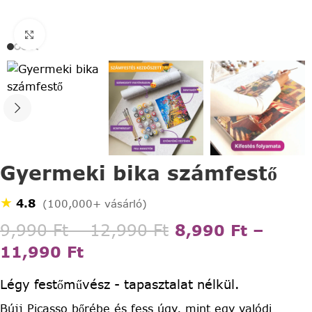
Click to enlarge
Gyermeki bika számfestő
★
4.8
(100,000+ vásárló)
9,990
Ft
–
12,990
Ft
8,990
Ft
–
11,990
Ft
Légy festőművész - tapasztalat nélkül.
Bújj Picasso bőrébe és fess úgy, mint egy valódi