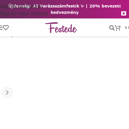
Skip to navigation
Újdonság: AI Varázsszámfestők ✨ | 2
0% bevezető
kedvezmény
Skip to main content
0