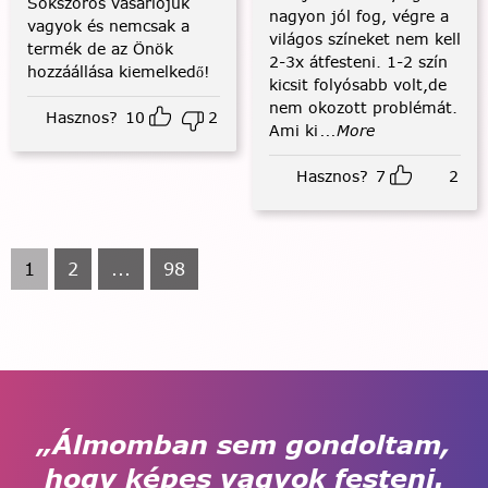
Sokszoros vásárlójuk
nagyon jól fog, végre a
vagyok és nemcsak a
világos színeket nem kell
termék de az Önök
2-3x átfesteni. 1-2 szín
hozzáállása kiemelkedő!
kicsit folyósabb volt,de
nem okozott problémát.
Hasznos?
10
2
Ami ki
...More
Hasznos?
7
2
1
2
...
98
„Álmomban sem gondoltam,
hogy képes vagyok festeni.