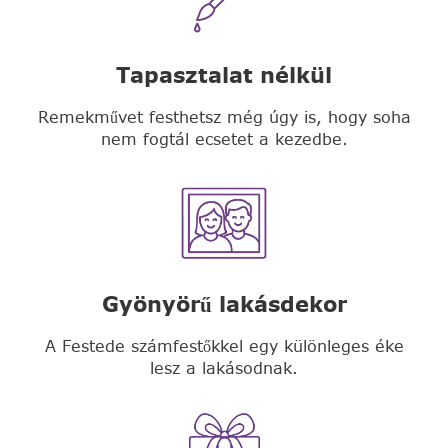
Tapasztalat nélkül
Remekművet festhetsz még úgy is, hogy soha
nem fogtál ecsetet a kezedbe.
Gyönyörű lakásdekor
A Festede számfestőkkel egy különleges éke
lesz a lakásodnak.