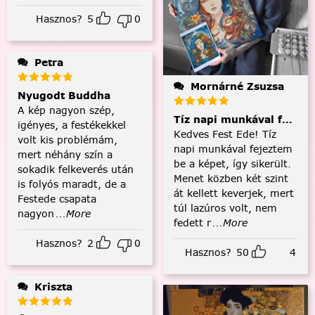
Hasznos?
5
0
Petra
Mornárné Zsuzsa
Nyugodt Buddha
A kép nagyon szép,
Tíz napi munkával fejezt
igényes, a festékekkel
Kedves Fest Ede! Tíz
volt kis problémám,
napi munkával fejeztem
mert néhány szín a
be a képet, így sikerült.
sokadik felkeverés után
Menet közben két szint
is folyós maradt, de a
át kellett keverjek, mert
Festede csapata
túl lazúros volt, nem
nagyon
...More
fedett r
...More
Hasznos?
2
0
Hasznos?
50
4
Kriszta