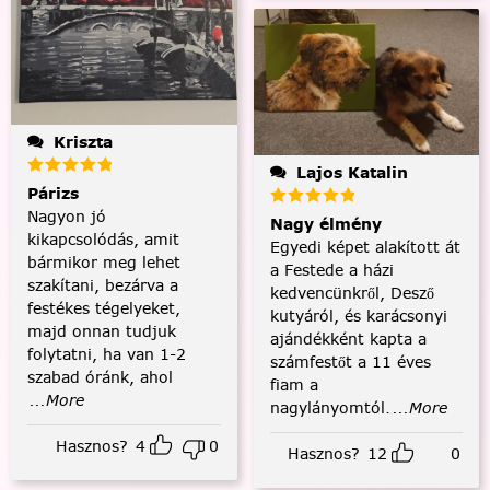
Kriszta
Lajos Katalin
Párizs
Nagyon jó
Nagy élmény
kikapcsolódás, amit
Egyedi képet alakított át
bármikor meg lehet
a Festede a házi
szakítani, bezárva a
kedvencünkről, Desző
festékes tégelyeket,
kutyáról, és karácsonyi
majd onnan tudjuk
ajándékként kapta a
folytatni, ha van 1-2
számfestőt a 11 éves
szabad óránk, ahol
fiam a
...More
nagylányomtól.
...More
Hasznos?
4
0
Hasznos?
12
0