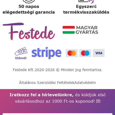
50 napos
Egyszerű
elégedettségi garancia
termékvisszaküldés
Festede Kft.
2020-2026 © Minden jog fenntartva.
Általános Szerződési Feltételek
Adatvédelm
Iratkozz fel a hírlevelünkre,
és küldjük első
vásárlásodhoz az 1000 Ft-os kuponod! 💌