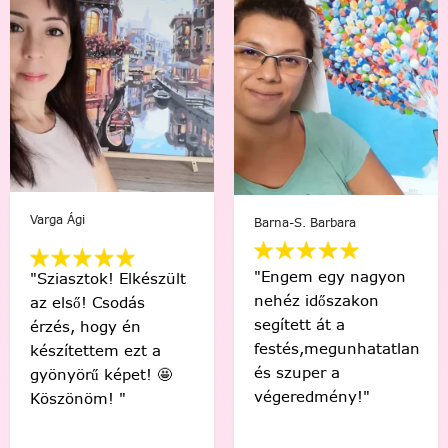
Barna-S. Barbara
B. Adrienn
"Engem egy nagyon
"Én és a kislányom
nehéz időszakon
együtt festettük az
segített át a
általa kiválasztott
festés,megunhatatlan
képet. Élveztük
és szuper a
minden pillanatát!"
végeredmény!"