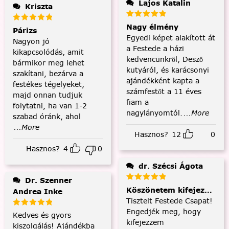
Lajos Katalin
Kriszta
Nagy élmény
Párizs
Egyedi képet alakított át
Nagyon jó
a Festede a házi
kikapcsolódás, amit
kedvencünkről, Desző
bármikor meg lehet
kutyáról, és karácsonyi
szakítani, bezárva a
ajándékként kapta a
festékes tégelyeket,
számfestőt a 11 éves
majd onnan tudjuk
fiam a
folytatni, ha van 1-2
nagylányomtól.
...More
szabad óránk, ahol
...More
Hasznos?
12
0
Hasznos?
4
0
dr. Szécsi Ágota
Dr. Szenner
Köszönetem kifejezése és
Andrea Inke
Tisztelt Festede Csapat!
Engedjék meg, hogy
Kedves és gyors
kifejezzem
kiszolgálás! Ajándékba