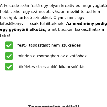
A Festede számfestő egy olyan kreatív és megnyugtató
hobbi, ahol egy számozott vászon mezőit töltöd ki a
hozzájuk tartozó színekkel. Olyan, mint egy
kifestőkönyv — csak felnőtteknek.
Az eredmény pedig
egy gyönyörű alkotás,
amit büszkén kiakaszthatsz a
falra!
festői tapasztalat nem szükséges
minden a csomagban az alkotáshoz
tökéletes stresszoldó kikapcsolódás
Tapasztalat nélkül