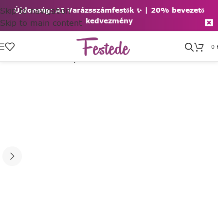
Skip to navigation
Újdonság: AI Varázsszámfestők ✨ | 2
0% bevezető
kedvezmény
Skip to main content
0