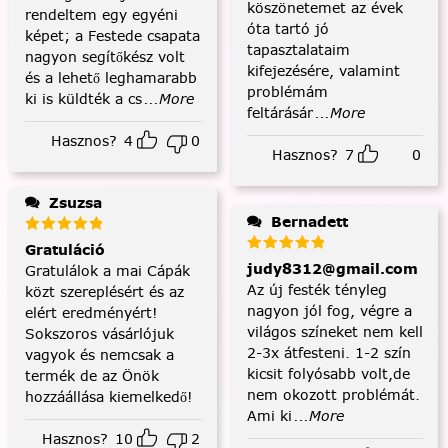
köszönetemet az évek
rendeltem egy egyéni
óta tartó jó
képet; a Festede csapata
tapasztalataim
nagyon segítőkész volt
kifejezésére, valamint
és a lehető leghamarabb
problémám
ki is küldték a cs
...More
feltárásár
...More
Hasznos?
4
0
Hasznos?
7
0
Zsuzsa
Bernadett
Gratuláció
judy8312@gmail.com
Gratulálok a mai Cápák
Az új festék tényleg
közt szereplésért és az
nagyon jól fog, végre a
elért eredményért!
világos színeket nem kell
Sokszoros vásárlójuk
2-3x átfesteni. 1-2 szín
vagyok és nemcsak a
kicsit folyósabb volt,de
termék de az Önök
nem okozott problémát.
hozzáállása kiemelkedő!
Ami ki
...More
Hasznos?
10
2