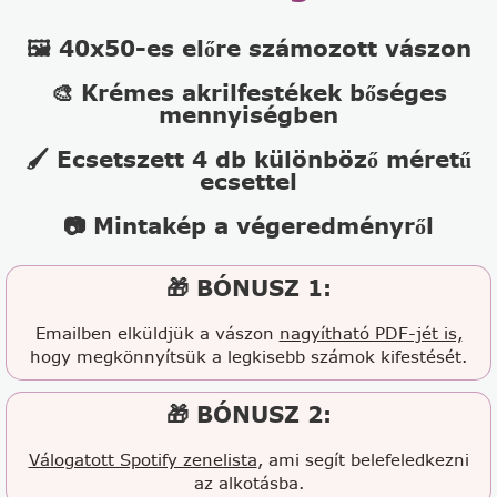
🖼️ 40x50-es előre számozott vászon
🎨 Krémes akrilfestékek bőséges
mennyiségben
🖌️ Ecsetszett 4 db különböző méretű
ecsettel
📷 Mintakép a végeredményről
🎁 BÓNUSZ 1:
Emailben elküldjük a vászon
nagyítható PDF-jét is,
hogy megkönnyítsük a legkisebb számok kifestését.
🎁 BÓNUSZ 2:
Válogatott Spotify zenelista
, ami segít belefeledkezni
az alkotásba.