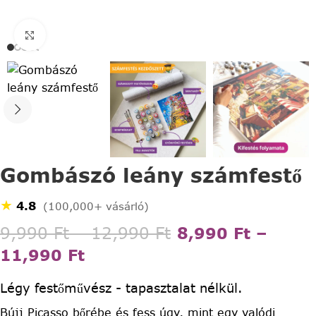
Click to enlarge
Gombászó leány számfestő
★
4.8
(100,000+ vásárló)
9,990
Ft
–
12,990
Ft
8,990
Ft
–
11,990
Ft
Légy festőművész - tapasztalat nélkül.
Bújj Picasso bőrébe és fess úgy, mint egy valódi