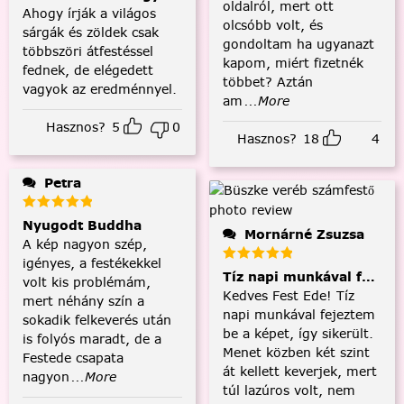
oldalról, mert ott
Ahogy írják a világos
olcsóbb volt, és
sárgák és zöldek csak
gondoltam ha ugyanazt
többszöri átfestéssel
kapom, miért fizetnék
fednek, de elégedett
többet? Aztán
vagyok az eredménnyel.
am
...More
Hasznos?
5
0
Hasznos?
18
4
Petra
Nyugodt Buddha
Mornárné Zsuzsa
A kép nagyon szép,
igényes, a festékekkel
Tíz napi munkával fejezt
volt kis problémám,
Kedves Fest Ede! Tíz
mert néhány szín a
napi munkával fejeztem
sokadik felkeverés után
be a képet, így sikerült.
is folyós maradt, de a
Menet közben két szint
Festede csapata
át kellett keverjek, mert
nagyon
...More
túl lazúros volt, nem