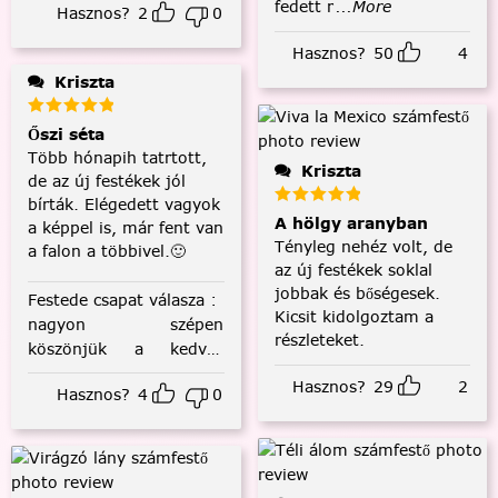
fedett r
...More
Hasznos?
2
0
Hasznos?
50
4
Kriszta
Őszi séta
Több hónapih tatrtott,
Kriszta
de az új festékek jól
bírták. Elégedett vagyok
A hölgy aranyban
a képpel is, már fent van
Tényleg nehéz volt, de
a falon a többivel.🙂
az új festékek soklal
jobbak és bőségesek.
Festede csapat válasza
:
Kicsit kidolgoztam a
nagyon szépen
részleteket.
köszönjük a kedves
visszajelzést! :)
Hasznos?
29
2
Hasznos?
4
0