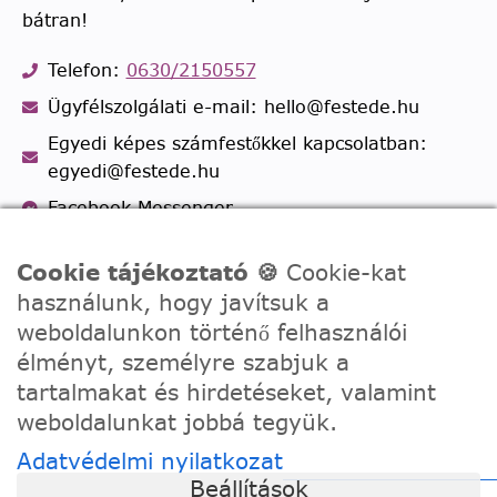
bátran!
Telefon:
0630/2150557
Ügyfélszolgálati e-mail: hello@festede.hu
Egyedi képes számfestőkkel kapcsolatban:
egyedi@festede.hu
Facebook Messenger
Csatlakozz 19.000 fős
Facebook csoportunkhoz!
Cookie tájékoztató 🍪
Cookie-kat
használunk, hogy javítsuk a
weboldalunkon történő felhasználói
élményt, személyre szabjuk a
tartalmakat és hirdetéseket, valamint
weboldalunkat jobbá tegyük.
Adatvédelmi nyilatkozat
Beállítások