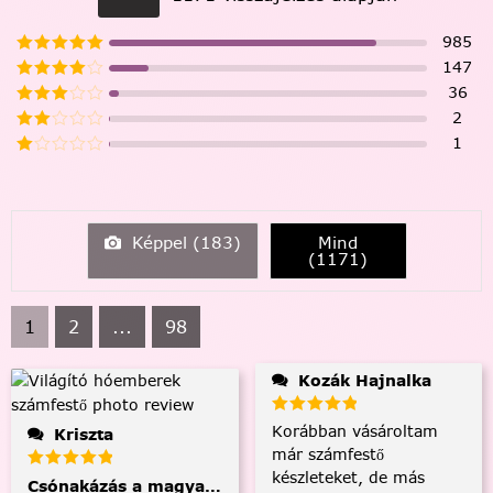
985
147
36
2
1
Képpel (
183
)
Mind
(
1171
)
1
2
...
98
Kozák Hajnalka
Korábban vásároltam
Kriszta
már számfestő
készleteket, de más
Csónakázás a magyar tengeren