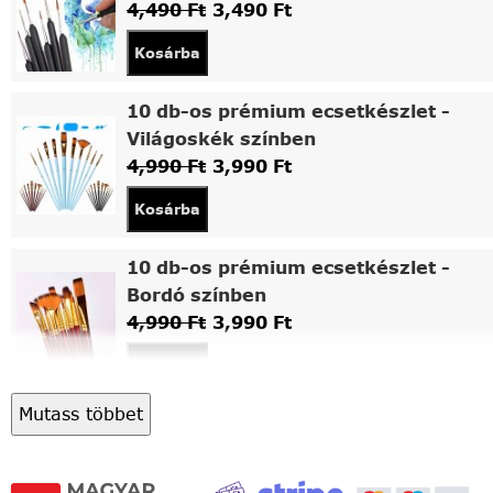
4,490
Ft
3,490
Ft
Kosárba
10 db-os prémium ecsetkészlet -
Világoskék színben
4,990
Ft
3,990
Ft
Kosárba
10 db-os prémium ecsetkészlet -
Bordó színben
4,990
Ft
3,990
Ft
Kosárba
Mutass többet
Asztali fa festőállvány
5,490
Ft
4,490
Ft