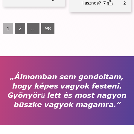
Hasznos?
7
2
1
2
...
98
„Álmomban sem gondoltam,
hogy képes vagyok festeni.
Gyönyörű lett és most nagyon
büszke vagyok magamra.”