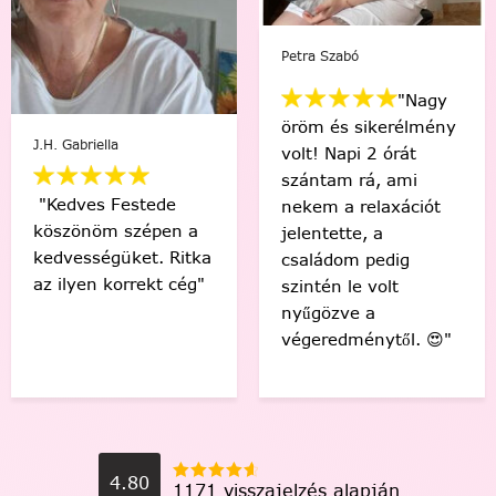
Petra Szabó
Viki Vas-Lukács
"Nagy
öröm és sikerélmény
"Kedvenc egyéni
volt! Napi 2 órát
számfestőmmel 🥰
szántam rá, ami
tökéletes lett,
nekem a relaxációt
élmény volt minden
jelentette, a
egyes ecsetvonás!
családom pedig
Köszönöm Festede!
szintén le volt
❤️🤗"
nyűgözve a
végeredménytől. 😍"
4.80
1171 visszajelzés alapján