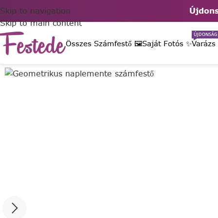
Skip to navigation
Újdons
Skip to main content
ÚJDONSÁG
Összes Számfestő 🖼️
Saját Fotós ✨
Varázs