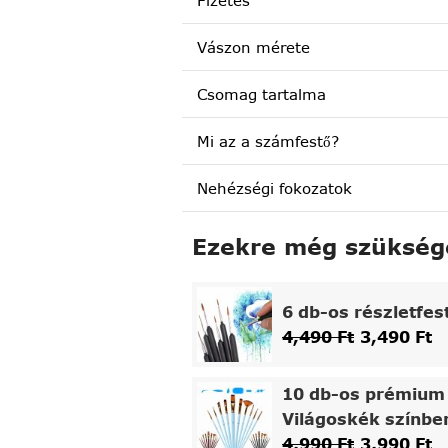
Fizetés
Vászon mérete
Csomag tartalma
Mi az a számfestő?
Nehézségi fokozatok
Ezekre még szükség
6 db-os részletfes
4,490
Ft
3,490
Ft
10 db-os prémium 
Világoskék színbe
4,990
Ft
3,990
Ft