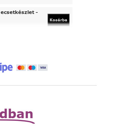
ecsetkészlet -
Kosárba
vány
Kosárba
 állítható nagyító
Read
More
zható zsebnagyító
Read
More
odban