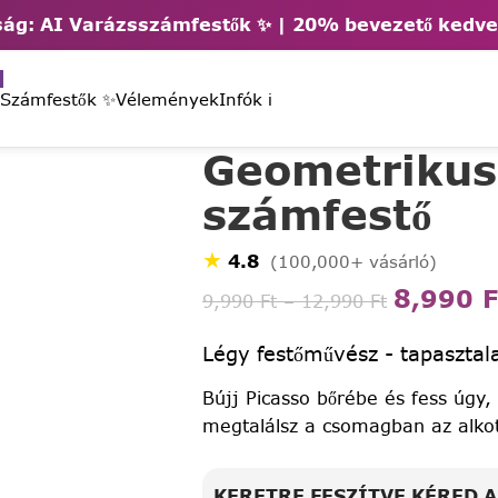
ág: AI Varázsszámfestők ✨ | 2
0% bevezető kedv
 Számfestők ✨
Vélemények
Infók ℹ️
Geometrikus
számfestő
★
4.8
(100,000+ vásárló)
8,990
F
9,990
Ft
–
12,990
Ft
Légy festőművész - tapasztala
Bújj Picasso bőrébe és fess úgy,
megtalálsz a csomagban az alko
KERETRE FESZÍTVE KÉRED 