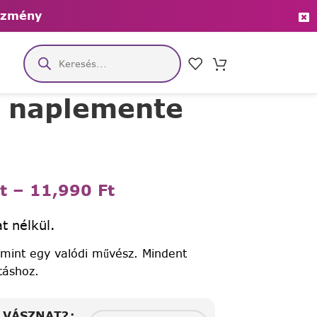
ezmény
 naplemente
t
–
11,990
Ft
t nélkül.
 mint egy valódi művész. Mindent
táshoz.
A VÁSZNAT?