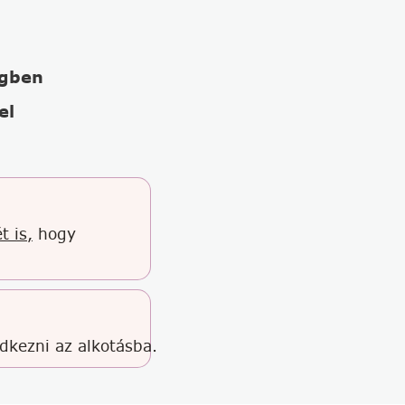
égben
el
t is,
hogy
edkezni az alkotásba.