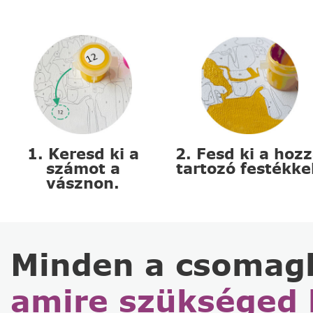
1. Keresd ki a
2. Fesd ki a hoz
számot a
tartozó festékke
vásznon.
Minden a csomag
amire szükséged 