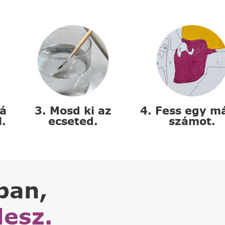
zá
3. Mosd ki az
4. Fess egy m
l.
ecseted.
számot.
ban,
lesz.