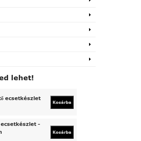
ed lehet!
tő ecsetkészlet
Kosárba
ecsetkészlet -
n
Kosárba