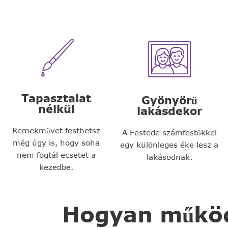
Tapasztalat
Gyönyörű
nélkül
lakásdekor
Remekművet festhetsz
A Festede számfestőkkel
még úgy is, hogy soha
egy különleges éke lesz a
nem fogtál ecsetet a
lakásodnak.
kezedbe.
Hogyan működi