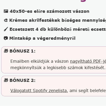
🖼️ 40x50-es előre számozott vászon
🎨 Krémes akrilfestékek bőséges mennyis
🖌️ Ecsetszett 4 db különböző méretű ecsett
📷 Mintakép a végeredményről
🎁 BÓNUSZ 1:
Emailben elküldjük a vászon
nagyítható PDF-jé
megkönnyítsük a legkisebb számok kifestését.
🎁 BÓNUSZ 2:
Válogatott Spotify zenelista
, ami segít belefel