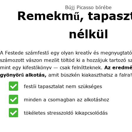
Bújj Picasso bőrébe
Remekmű, tapaszt
nélkül
A Festede számfestő egy olyan kreatív és megnyugtató
számozott vászon mezőit töltöd ki a hozzájuk tartozó sz
mint egy kifestőkönyv — csak felnőtteknek.
Az eredmé
gyönyörű alkotás,
amit büszkén kiakaszthatsz a falra!
festői tapasztalat nem szükséges
minden a csomagban az alkotáshoz
tökéletes stresszoldó kikapcsolódás