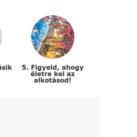
ásik
5. Figyeld, ahogy
életre kel az
alkotásod!