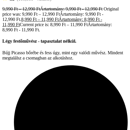
9,990
Ft
–
12,990
Ft
Ártartomány: 9,990 Ft - 12,990 Ft
Original
price was: 9,990 Ft – 12,990 FtÁrtartomány: 9,990 Ft -
12,990 Ft.
8,990
Ft
–
11,990
Ft
Ártartomány: 8,990 Ft -
11,990 Ft
Current price is: 8,990 Ft – 11,990 FtÁrtartomány:
8,990 Ft - 11,990 Ft.
Légy festőművész - tapasztalat nélkül.
Bújj Picasso bőrébe és fess úgy, mint egy valódi művész. Mindent
megtalálsz a csomagban az alkotáshoz.