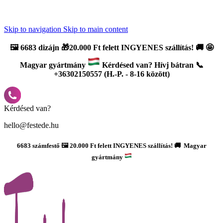
Újdonság: AI Varázsszámfestők ✨ | 2
0% bevezető kedvezmény
Skip to navigation
Skip to main content
🖼️
6683 dizájn 🎁20.000 Ft felett INGYENES szállítás!
🚚
🤩
Magyar gyártmány
Kérdésed van? Hívj bátran 📞
+36302150557 (H.-P. - 8-16 között)
Kérdésed van?
hello@festede.hu
6683 számfestő 🖼️ 20.000 Ft felett INGYENES szállítás! 🚚 Magyar
gyártmány