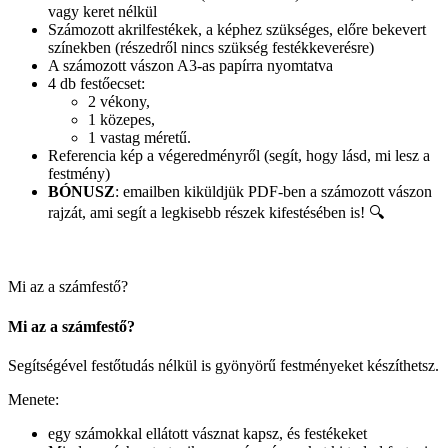
vagy keret nélkül
Számozott akrilfestékek, a képhez szükséges, előre bekevert
színekben (részedről nincs szükség festékkeverésre)
A számozott vászon A3-as papírra nyomtatva
4 db festőecset:
2 vékony,
1 közepes,
1 vastag méretű.
Referencia kép a végeredményről (segít, hogy lásd, mi lesz a
festmény)
BÓNUSZ
: emailben kiküldjük PDF-ben a számozott vászon
rajzát, ami segít a legkisebb részek kifestésében is! 🔍
Mi az a számfestő?
Mi az a számfestő?
Segítségével festőtudás nélkül is gyönyörű festményeket készíthetsz.
Menete:
egy számokkal ellátott vásznat kapsz, és festékeket