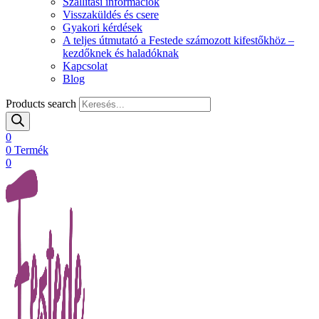
Szállítási információk
Visszaküldés és csere
Gyakori kérdések
A teljes útmutató a Festede számozott kifestőkhöz –
kezdőknek és haladóknak
Kapcsolat
Blog
Products search
0
0
Termék
0