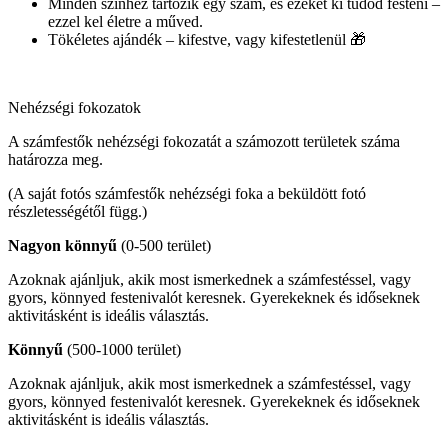
Minden színhez tartozik egy szám, és ezeket ki tudod festeni –
ezzel kel életre a műved.
Tökéletes ajándék – kifestve, vagy kifestetlenül 🎁
Nehézségi fokozatok
A számfestők nehézségi fokozatát a számozott területek száma
határozza meg.
(A saját fotós számfestők nehézségi foka a beküldött fotó
részletességétől függ.)
Nagyon könnyű
(0-500 terület)
Azoknak ajánljuk, akik most ismerkednek a számfestéssel, vagy
gyors, könnyed festenivalót keresnek. Gyerekeknek és időseknek
aktivitásként is ideális választás.
Könnyű
(500-1000 terület)
Azoknak ajánljuk, akik most ismerkednek a számfestéssel, vagy
gyors, könnyed festenivalót keresnek. Gyerekeknek és időseknek
aktivitásként is ideális választás.