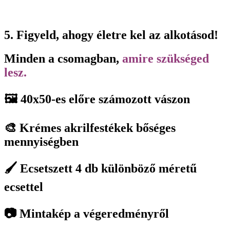
5. Figyeld, ahogy életre kel az alkotásod!
Minden a csomagban,
amire szükséged
lesz.
🖼️ 40x50-es előre számozott vászon
🎨 Krémes akrilfestékek bőséges
mennyiségben
🖌️ Ecsetszett 4 db különböző méretű
ecsettel
📷 Mintakép a végeredményről