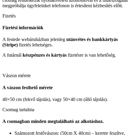
csomag rendelkezik nyomkövetési azonosítóval és a futárszolgálat
megpróbálja ügyfeleinket telefonon is értesíteni kézbesítés előtt.
Fizetés
Fizetési információk
A festede webáruházban jelenleg
utánvétes és bankkártyás
(Stripe)
fizetés lehetséges.
A futárnál
készpénzes és kártyás
fizetésre is van lehetőség.
Vászon mérete
A vászon festhető mérete
40×50 cm (fekvő tájolás), vagy 50×40 cm (álló tájolás).
Csomag tartalma
A csomagban minden megtalálható az alkotáshoz.
Számozott festővászon: (50cm X 40cm) – keretre feszítve,