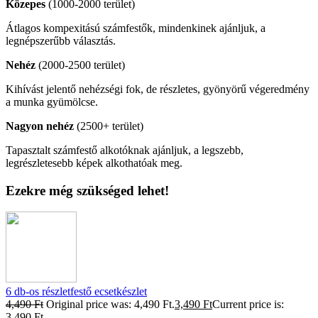
Közepes
(1000-2000 terület)
Átlagos kompexitású számfestők, mindenkinek ajánljuk, a
legnépszerűbb választás.
Nehéz
(2000-2500 terület)
Kihívást jelentő nehézségi fok, de részletes, gyönyörű végeredmény
a munka gyümölcse.
Nagyon nehéz
(2500+ terület)
Tapasztalt számfestő alkotóknak ajánljuk, a legszebb,
legrészletesebb képek alkothatóak meg.
Ezekre még szükséged lehet!
6 db-os részletfestő ecsetkészlet
4,490
Ft
Original price was: 4,490 Ft.
3,490
Ft
Current price is:
3,490 Ft.