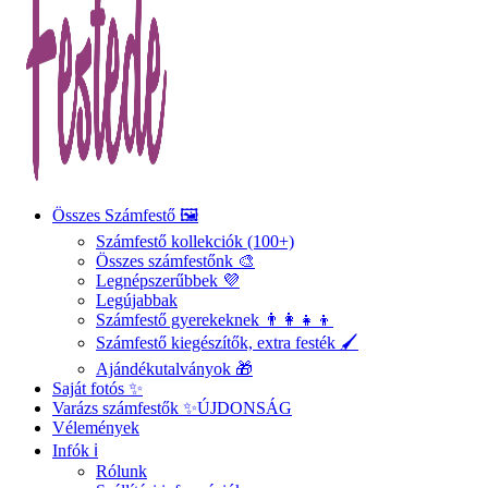
Összes Számfestő 🖼️
Számfestő kollekciók (100+)
Összes számfestőnk 🎨
Legnépszerűbbek 💜
Legújabbak
Számfestő gyerekeknek 👨‍👩‍👧‍👦
Számfestő kiegészítők, extra festék 🖌️
Ajándékutalványok 🎁
Saját fotós ✨
Varázs számfestők ✨
ÚJDONSÁG
Vélemények
Infók ℹ️
Rólunk