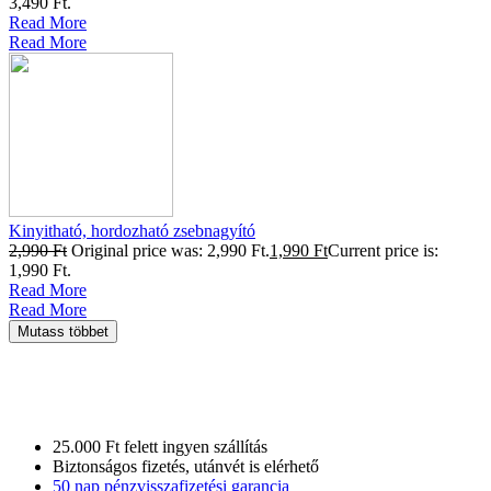
3,490 Ft.
Read More
Read More
Kinyitható, hordozható zsebnagyító
2,990
Ft
Original price was: 2,990 Ft.
1,990
Ft
Current price is:
1,990 Ft.
Read More
Read More
Mutass többet
25.000 Ft felett ingyen szállítás
Biztonságos fizetés, utánvét is elérhető
50 nap pénzvisszafizetési garancia