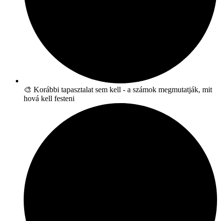
🎨 Korábbi tapasztalat sem kell - a számok megmutatják, mit
hová kell festeni