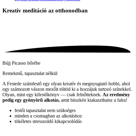
Kreatív meditáció
az otthonodban
Bújj Picasso bőrébe
Remekmű, tapasztalat nélkül
A Festede számfestő egy olyan kreatív és megnyugtató hobbi, ahol
egy számozott vászon mezőit töltöd ki a hozzájuk tartozó színekkel.
Olyan, mint egy kifestőkönyv — csak felnőtteknek.
Az eredmény
pedig egy gyönyörű alkotás,
amit büszkén kiakaszthatsz a falra!
festői tapasztalat nem szükséges
minden a csomagban az alkotáshoz
tökéletes stresszoldó kikapcsolódás