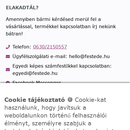
ELAKADTÁL?
Amennyiben bármi kérdésed merül fel a
vásárlással, termékkel kapcsolatban írj nekünk
bátran!
Telefon:
0630/2150557
Ügyfélszolgálati e-mail: hello@festede.hu
Egyedi képes számfestőkkel kapcsolatban:
egyedi@festede.hu
Facebook Messenger
Csatlakozz 19.000 fős
Facebook csoportunkhoz!
Cookie tájékoztató 🍪
Cookie-kat
használunk, hogy javítsuk a
weboldalunkon történő felhasználói
élményt, személyre szabjuk a