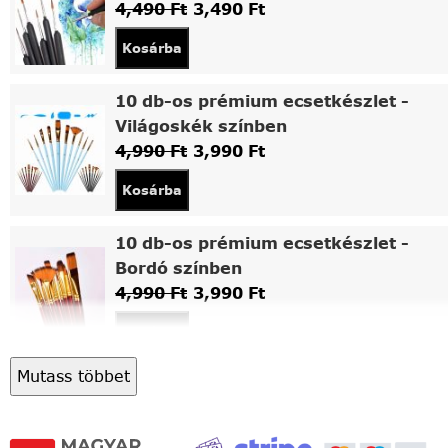
4,490
Ft
3,490
Ft
Kosárba
10 db-os prémium ecsetkészlet -
Világoskék színben
4,990
Ft
3,990
Ft
Kosárba
10 db-os prémium ecsetkészlet -
Bordó színben
4,990
Ft
3,990
Ft
Kosárba
Mutass többet
Asztali fa festőállvány
5,490
Ft
4,490
Ft