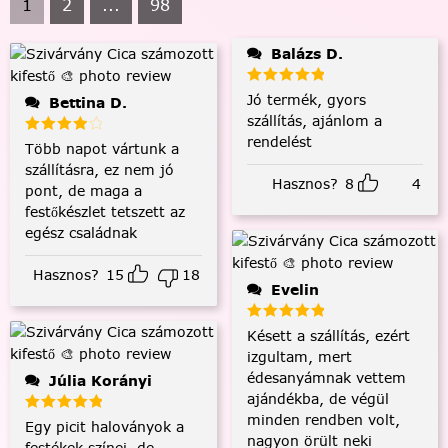
1
2
...
98
Balázs D.
Jó termék, gyors
Bettina D.
szállítás, ajánlom a
rendelést
Több napot vártunk a
szállításra, ez nem jó
Hasznos?
8
4
pont, de maga a
festőkészlet tetszett az
egész családnak
Hasznos?
15
18
Evelin
Késett a szállítás, ezért
izgultam, mert
édesanyámnak vettem
Júlia Korányi
ajándékba, de végül
minden rendben volt,
Egy picit haloványok a
nagyon örült neki
festékek színei, de