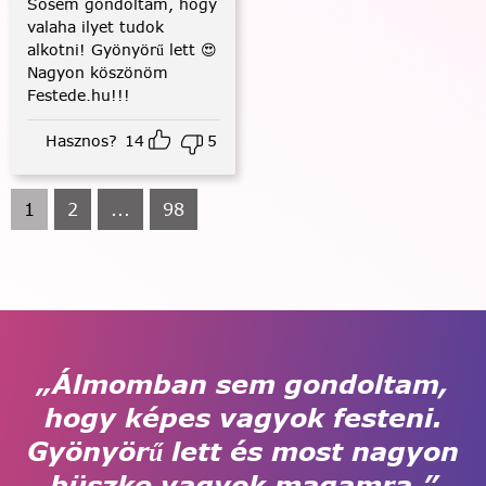
Sosem gondoltam, hogy
valaha ilyet tudok
alkotni! Gyönyörű lett 😍
Nagyon köszönöm
Festede.hu!!!
Hasznos?
14
5
1
2
...
98
„Álmomban sem gondoltam,
hogy képes vagyok festeni.
Gyönyörű lett és most nagyon
büszke vagyok magamra.”