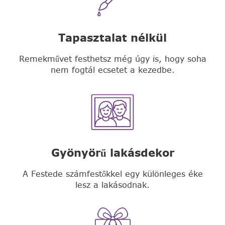
Tapasztalat nélkül
Remekművet festhetsz még úgy is, hogy soha
nem fogtál ecsetet a kezedbe.
Gyönyörű lakásdekor
A Festede számfestőkkel egy különleges éke
lesz a lakásodnak.