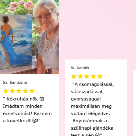
W. Katalin
Móni M.
"A csomagolással,
"A
válaszadással,
kezemben a
gyorsasággal
"legnagyobb"
maximálisan meg
kedvencem, a
voltam elégedve.
háttérben pedig a
Anyukámnak a
többi kedvencem 😍"
szülinapi ajándéka
lesz a kép 🤭"