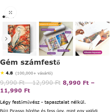
Click to enlarge
Gém számfestő
★
4.8
(100,000+ vásárló)
9,990
Ft
–
12,990
Ft
8,990
Ft
–
11,990
Ft
Légy festőművész - tapasztalat nélkül.
Bújj Picasso bőrébe és fess úgy, mint egy valódi