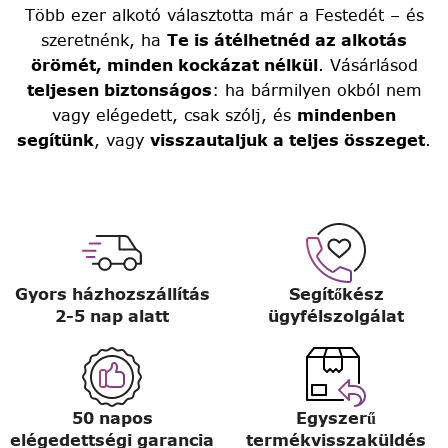
Több ezer alkotó választotta már a Festedét – és
szeretnénk, ha
Te is átélhetnéd az alkotás
örömét, minden kockázat nélkül
. Vásárlásod
teljesen biztonságos
: ha bármilyen okból nem
vagy elégedett, csak szólj, és
mindenben
segítünk
, vagy
visszautaljuk a teljes összeget
.
Gyors házhozszállítás
Segítőkész
2-5 nap alatt
ügyfélszolgálat
50 napos
Egyszerű
elégedettségi garancia
termékvisszaküldés