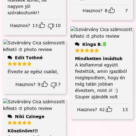
nagyon jól
Hasznos?
8
7
szórakoztunk!!
Hasznos?
13
10
Kinga B.
Edit Tothné
Mindketten imádtuk
A kisfiammal együtt
festettük, amin igazából
Élvezte az egész család,
meglepodtem, hogy én
még talán jobban
Hasznos?
9
7
élveztem, mint ő! :)
Szuper ajándék volt
Hasznos?
42
13
Niki Czinege
Köszönöm!!!