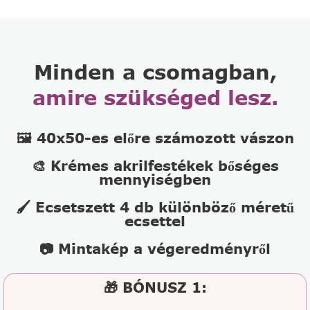
Minden a csomagban,
amire szükséged lesz.
🖼️ 40x50-es előre számozott vászon
🎨 Krémes akrilfestékek bőséges
mennyiségben
🖌️ Ecsetszett 4 db különböző méretű
ecsettel
📷 Mintakép a végeredményről
🎁 BÓNUSZ 1: