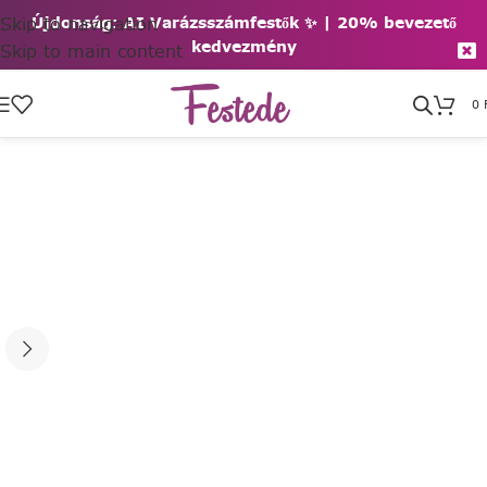
Skip to navigation
Újdonság: AI Varázsszámfestők ✨ | 2
0% bevezető
kedvezmény
Skip to main content
0