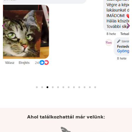
Ahol találkozhattál már velünk: