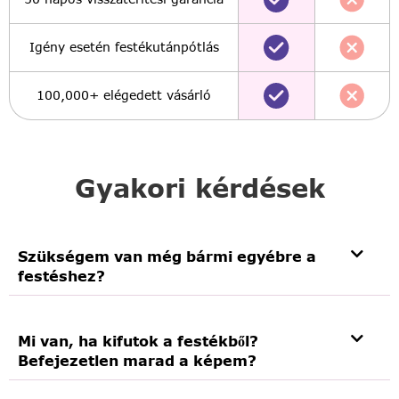
Igény esetén festékutánpótlás
100,000+ elégedett vásárló
Gyakori kérdések
Szükségem van még bármi egyébre a
festéshez?
Mi van, ha kifutok a festékből?
Befejezetlen marad a képem?