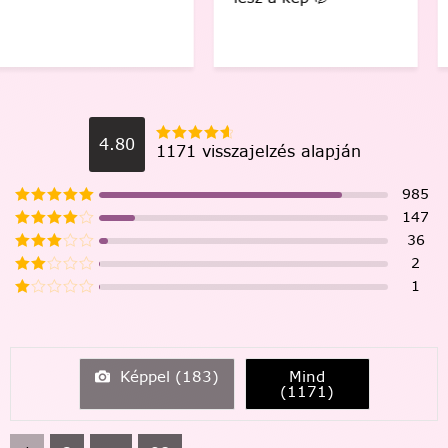
4.80
1171 visszajelzés alapján
985
147
36
2
1
Képpel (
183
)
Mind
(
1171
)