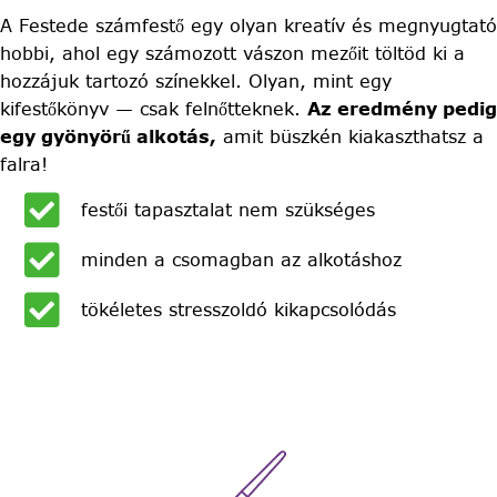
A Festede számfestő egy olyan kreatív és megnyugtató
hobbi, ahol egy számozott vászon mezőit töltöd ki a
hozzájuk tartozó színekkel. Olyan, mint egy
kifestőkönyv — csak felnőtteknek.
Az eredmény pedig
egy gyönyörű alkotás,
amit büszkén kiakaszthatsz a
falra!
festői tapasztalat nem szükséges
minden a csomagban az alkotáshoz
tökéletes stresszoldó kikapcsolódás