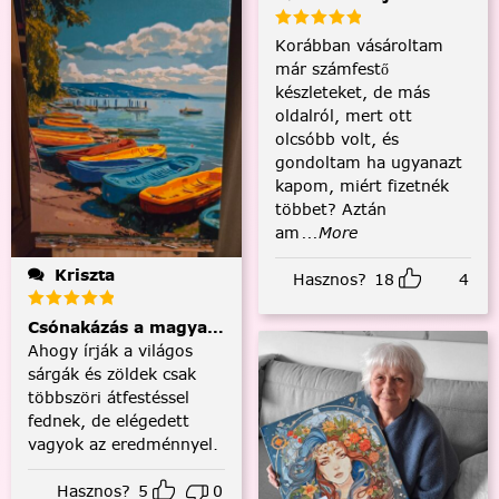
Korábban vásároltam
már számfestő
készleteket, de más
oldalról, mert ott
olcsóbb volt, és
gondoltam ha ugyanazt
kapom, miért fizetnék
többet? Aztán
am
...More
Kriszta
Hasznos?
18
4
Csónakázás a magyar tengeren
Ahogy írják a világos
sárgák és zöldek csak
többszöri átfestéssel
fednek, de elégedett
vagyok az eredménnyel.
Hasznos?
5
0