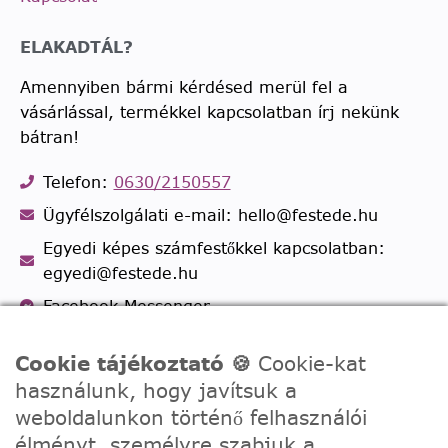
ELAKADTÁL?
Amennyiben bármi kérdésed merül fel a
vásárlással, termékkel kapcsolatban írj nekünk
bátran!
Telefon:
0630/2150557
Ügyfélszolgálati e-mail: hello@festede.hu
Egyedi képes számfestőkkel kapcsolatban:
egyedi@festede.hu
Facebook Messenger
Csatlakozz 19.000 fős
Facebook csoportunkhoz!
Cookie tájékoztató 🍪
Cookie-kat
használunk, hogy javítsuk a
weboldalunkon történő felhasználói
élményt, személyre szabjuk a