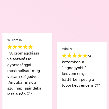
W. Katalin
Móni M.
"A csomagolással,
"A
válaszadással,
kezemben a
gyorsasággal
"legnagyobb"
maximálisan meg
kedvencem, a
voltam elégedve.
háttérben pedig a
Anyukámnak a
többi kedvencem 😍"
szülinapi ajándéka
lesz a kép 🤭"