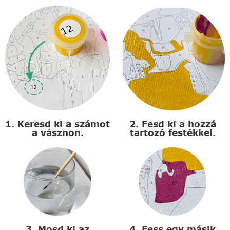
1. Keresd ki a számot
2. Fesd ki a hozzá
a vásznon.
tartozó festékkel.
3. Mosd ki az
4. Fess egy másik