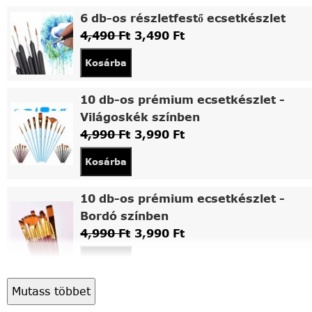
6 db-os részletfestő ecsetkészlet
4,490
Ft
3,490
Ft
Kosárba
10 db-os prémium ecsetkészlet -
Világoskék színben
4,990
Ft
3,990
Ft
Kosárba
10 db-os prémium ecsetkészlet -
Bordó színben
4,990
Ft
3,990
Ft
Kosárba
Mutass többet
Asztali fa festőállvány