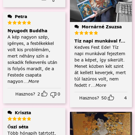
Petra
Mornárné Zsuzsa
Nyugodt Buddha
A kép nagyon szép,
Tíz napi munkával fejezt
igényes, a festékekkel
Kedves Fest Ede! Tíz
volt kis problémám,
napi munkával fejeztem
mert néhány szín a
be a képet, így sikerült.
sokadik felkeverés után
Menet közben két szint
is folyós maradt, de a
át kellett keverjek, mert
Festede csapata
túl lazúros volt, nem
nagyon
...More
fedett r
...More
Hasznos?
2
0
Hasznos?
50
4
Kriszta
Őszi séta
Több hónapih tatrtott,