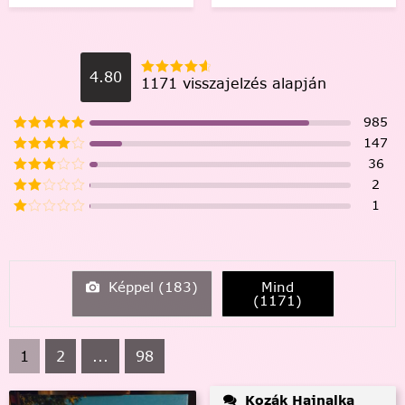
4.80
1171 visszajelzés alapján
985
147
36
2
1
Képpel (
183
)
Mind
(
1171
)
1
2
...
98
Kozák Hajnalka