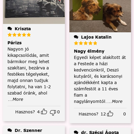
Kriszta
Lajos Katalin
Párizs
Nagyon jó
Nagy élmény
kikapcsolódás, amit
Egyedi képet alakított át
bármikor meg lehet
a Festede a házi
szakítani, bezárva a
kedvencünkről, Desző
festékes tégelyeket,
kutyáról, és karácsonyi
majd onnan tudjuk
ajándékként kapta a
folytatni, ha van 1-2
számfestőt a 11 éves
szabad óránk, ahol
fiam a
...More
nagylányomtól.
...More
Hasznos?
4
0
Hasznos?
12
0
Dr. Szenner
dr. Szécsi Ágota