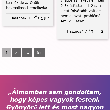
világos színeket nem kell
termék de az Önök
2-3x átfesteni. 1-2 szín
hozzáállása kiemelkedő!
kicsit folyósabb volt,de
nem okozott problémát.
Hasznos?
10
2
Ami ki
...More
Hasznos?
7
2
1
2
...
98
„Álmomban sem gondoltam,
hogy képes vagyok festeni.
Gyönyörű lett és most nagyon