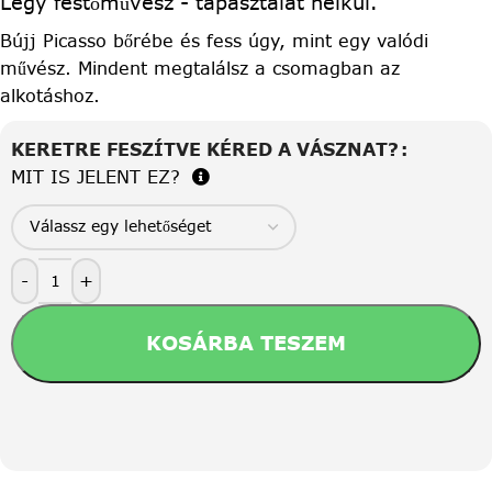
Légy festőművész - tapasztalat nélkül.
Bújj Picasso bőrébe és fess úgy, mint egy valódi
művész. Mindent megtalálsz a csomagban az
alkotáshoz.
KERETRE FESZÍTVE KÉRED A VÁSZNAT?
MIT IS JELENT EZ?
-
+
KOSÁRBA TESZEM