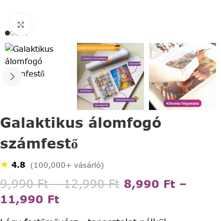
Click to enlarge
Galaktikus álomfogó
számfestő
★
4.8
(100,000+ vásárló)
9,990
Ft
–
12,990
Ft
8,990
Ft
–
11,990
Ft