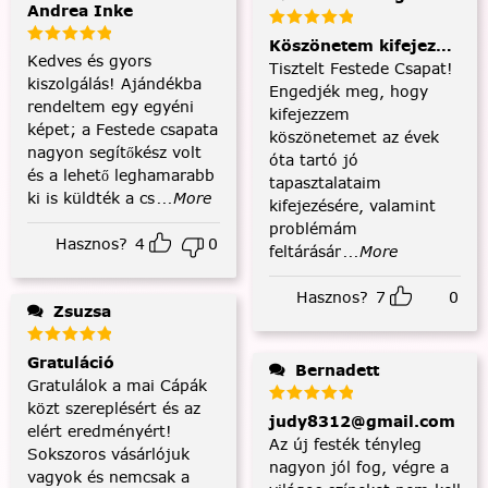
Andrea Inke
Köszönetem kifejezése és
Kedves és gyors
Tisztelt Festede Csapat!
kiszolgálás! Ajándékba
Engedjék meg, hogy
rendeltem egy egyéni
kifejezzem
képet; a Festede csapata
köszönetemet az évek
nagyon segítőkész volt
óta tartó jó
és a lehető leghamarabb
tapasztalataim
ki is küldték a cs
...More
kifejezésére, valamint
problémám
Hasznos?
4
0
feltárásár
...More
Hasznos?
7
0
Zsuzsa
Gratuláció
Bernadett
Gratulálok a mai Cápák
közt szereplésért és az
judy8312@gmail.com
elért eredményért!
Az új festék tényleg
Sokszoros vásárlójuk
nagyon jól fog, végre a
vagyok és nemcsak a