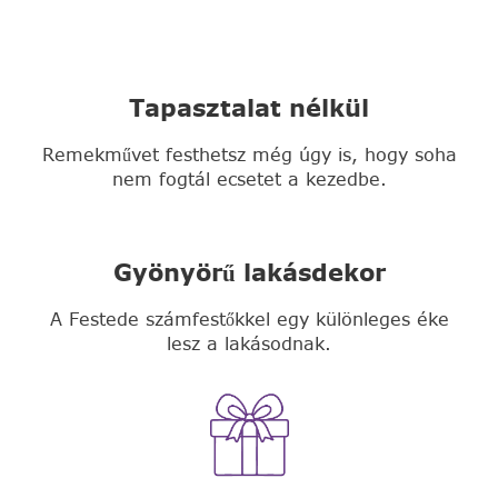
Tapasztalat nélkül
Remekművet festhetsz még úgy is, hogy soha
nem fogtál ecsetet a kezedbe.
Gyönyörű lakásdekor
A Festede számfestőkkel egy különleges éke
lesz a lakásodnak.