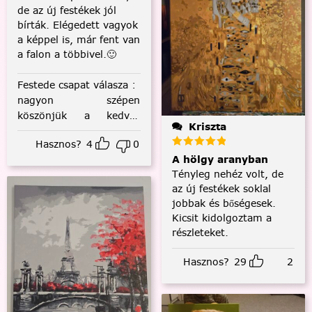
de az új festékek jól
bírták. Elégedett vagyok
a képpel is, már fent van
a falon a többivel.🙂
Festede csapat válasza
:
nagyon szépen
köszönjük a kedves
Kriszta
visszajelzést! :)
Hasznos?
4
0
A hölgy aranyban
Tényleg nehéz volt, de
az új festékek soklal
jobbak és bőségesek.
Kicsit kidolgoztam a
részleteket.
Hasznos?
29
2