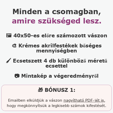
Minden a csomagban,
amire szükséged lesz.
🖼️ 40x50-es előre számozott vászon
🎨 Krémes akrilfestékek bőséges
mennyiségben
🖌️ Ecsetszett 4 db különböző méretű
ecsettel
📷 Mintakép a végeredményről
🎁 BÓNUSZ 1:
Emailben elküldjük a vászon
nagyítható PDF-jét is,
hogy megkönnyítsük a legkisebb számok kifestését.