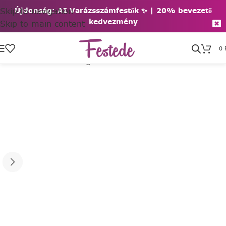
Skip to navigation
Újdonság: AI Varázsszámfestők ✨ | 2
0% bevezető
kedvezmény
Skip to main content
0