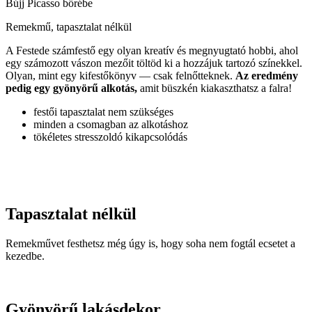
Bújj Picasso bőrébe
Remekmű, tapasztalat nélkül
A Festede számfestő egy olyan kreatív és megnyugtató hobbi, ahol
egy számozott vászon mezőit töltöd ki a hozzájuk tartozó színekkel.
Olyan, mint egy kifestőkönyv — csak felnőtteknek.
Az eredmény
pedig egy gyönyörű alkotás,
amit büszkén kiakaszthatsz a falra!
festői tapasztalat nem szükséges
minden a csomagban az alkotáshoz
tökéletes stresszoldó kikapcsolódás
Tapasztalat nélkül
Remekművet festhetsz még úgy is, hogy soha nem fogtál ecsetet a
kezedbe.
Gyönyörű lakásdekor