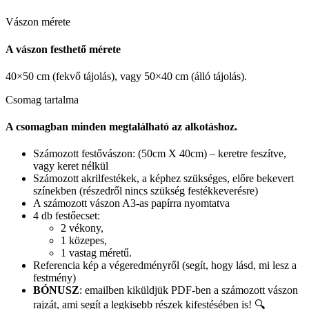
Vászon mérete
A vászon festhető mérete
40×50 cm (fekvő tájolás), vagy 50×40 cm (álló tájolás).
Csomag tartalma
A csomagban minden megtalálható az alkotáshoz.
Számozott festővászon: (50cm X 40cm) – keretre feszítve,
vagy keret nélkül
Számozott akrilfestékek, a képhez szükséges, előre bekevert
színekben (részedről nincs szükség festékkeverésre)
A számozott vászon A3-as papírra nyomtatva
4 db festőecset:
2 vékony,
1 közepes,
1 vastag méretű.
Referencia kép a végeredményről (segít, hogy lásd, mi lesz a
festmény)
BÓNUSZ
: emailben kiküldjük PDF-ben a számozott vászon
rajzát, ami segít a legkisebb részek kifestésében is! 🔍