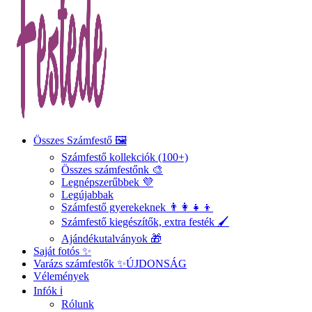
Összes Számfestő 🖼️
Számfestő kollekciók (100+)
Összes számfestőnk 🎨
Legnépszerűbbek 💜
Legújabbak
Számfestő gyerekeknek 👨‍👩‍👧‍👦
Számfestő kiegészítők, extra festék 🖌️
Ajándékutalványok 🎁
Saját fotós ✨
Varázs számfestők ✨
ÚJDONSÁG
Vélemények
Infók ℹ️
Rólunk