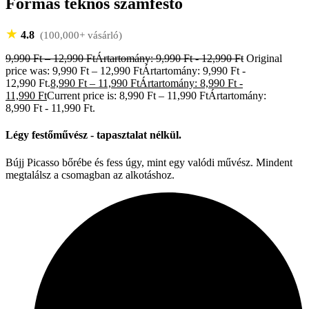
Formás teknős számfestő
★
4.8
(100,000+ vásárló)
9,990
Ft
–
12,990
Ft
Ártartomány: 9,990 Ft - 12,990 Ft
Original
price was: 9,990 Ft – 12,990 FtÁrtartomány: 9,990 Ft -
12,990 Ft.
8,990
Ft
–
11,990
Ft
Ártartomány: 8,990 Ft -
11,990 Ft
Current price is: 8,990 Ft – 11,990 FtÁrtartomány:
8,990 Ft - 11,990 Ft.
Légy festőművész - tapasztalat nélkül.
Bújj Picasso bőrébe és fess úgy, mint egy valódi művész. Mindent
megtalálsz a csomagban az alkotáshoz.