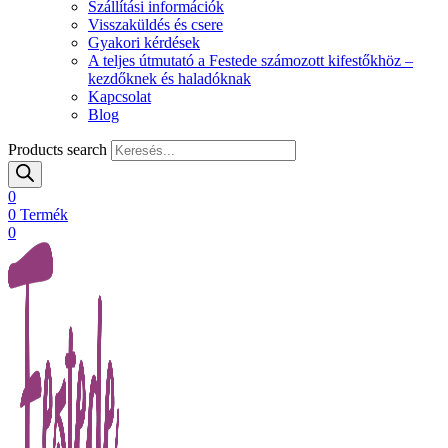
Szállítási információk
Visszaküldés és csere
Gyakori kérdések
A teljes útmutató a Festede számozott kifestőkhöz –
kezdőknek és haladóknak
Kapcsolat
Blog
Products search
0
0
Termék
0