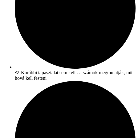
🎨 Korábbi tapasztalat sem kell - a számok megmutatják, mit
hová kell festeni