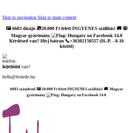
Újdonság: AI Varázsszámfestők ✨ | 2
0% bevezető kedvezmény
Skip to navigation
Skip to main content
🖼️
6683 dizájn 🎁20.000 Ft felett INGYENES szállítás!
🚚
🤩
Magyar gyártmány
Kérdésed van? Hívj bátran 📞+36302150557 (H.-P. - 8-16
között)
Kérdésed van?
hello@festede.hu
6683 számfestő 🖼️ 20.000 Ft felett INGYENES szállítás! 🚚 Magyar
gyártmány