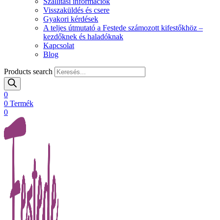
Szállítási információk
Visszaküldés és csere
Gyakori kérdések
A teljes útmutató a Festede számozott kifestőkhöz –
kezdőknek és haladóknak
Kapcsolat
Blog
Products search
0
0
Termék
0