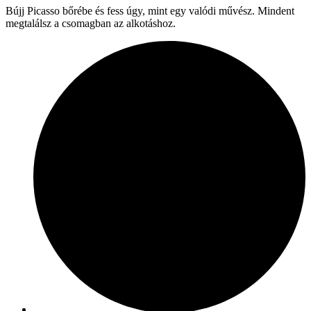
Bújj Picasso bőrébe és fess úgy, mint egy valódi művész. Mindent
megtalálsz a csomagban az alkotáshoz.