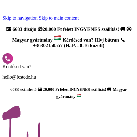
Újdonság: AI Varázsszámfestők ✨ | 2
0% bevezető kedvezmény
Skip to navigation
Skip to main content
🖼️
6683 dizájn 🎁20.000 Ft felett INGYENES szállítás!
🚚
🤩
Magyar gyártmány
Kérdésed van? Hívj bátran 📞
+36302150557 (H.-P. - 8-16 között)
Kérdésed van?
hello@festede.hu
6683 számfestő 🖼️ 20.000 Ft felett INGYENES szállítás! 🚚 Magyar
gyártmány