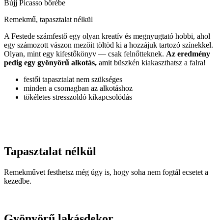
Bújj Picasso bőrébe
Remekmű, tapasztalat nélkül
A Festede számfestő egy olyan kreatív és megnyugtató hobbi, ahol
egy számozott vászon mezőit töltöd ki a hozzájuk tartozó színekkel.
Olyan, mint egy kifestőkönyv — csak felnőtteknek.
Az eredmény
pedig egy gyönyörű alkotás,
amit büszkén kiakaszthatsz a falra!
festői tapasztalat nem szükséges
minden a csomagban az alkotáshoz
tökéletes stresszoldó kikapcsolódás
Tapasztalat nélkül
Remekművet festhetsz még úgy is, hogy soha nem fogtál ecsetet a
kezedbe.
Gyönyörű lakásdekor