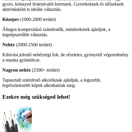
gyors, könnyed festenivalót keresnek. Gyerekeknek és időseknek
aktivitásként is ideális választás.
Közepes
(1000-2000 terület)
Átlagos kompexitású számfestők, mindenkinek ajánljuk, a
legnépszerűbb választás.
Nehéz
(2000-2500 terület)
Kihívást jelentő nehézségi fok, de részletes, gyönyörű végeredmény
a munka gyümölcse.
Nagyon nehéz
(2500+ terület)
Tapasztalt számfestő alkotóknak ajánljuk, a legszebb,
legrészletesebb képek alkothatóak meg.
Ezekre még szükséged lehet!