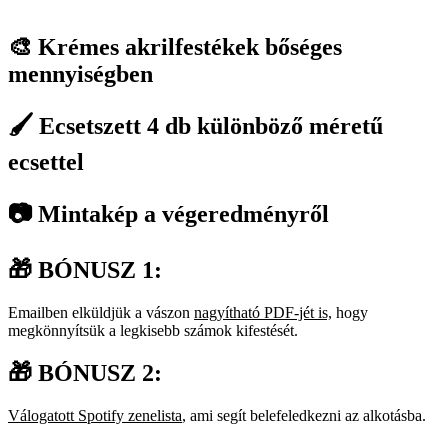
🎨 Krémes akrilfestékek bőséges
mennyiségben
🖌️ Ecsetszett 4 db különböző méretű
ecsettel
📷 Mintakép a végeredményről
🎁 BÓNUSZ 1:
Emailben elküldjük a vászon
nagyítható PDF-jét is,
hogy
megkönnyítsük a legkisebb számok kifestését.
🎁 BÓNUSZ 2:
Válogatott Spotify zenelista
, ami segít belefeledkezni az alkotásba.