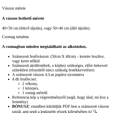
Vászon mérete
A vászon festhető mérete
40×50 cm (fekvő tájolás), vagy 50×40 cm (álló tájolás).
Csomag tartalma
A csomagban minden megtalálható az alkotáshoz.
Számozott festővászon: (50cm X 40cm) – keretre feszítve,
vagy keret nélkül
Számozott akrilfestékek, a képhez szükséges, előre bekevert
színekben (részedről nincs szükség festékkeverésre)
A számozott vászon A3-as papírra nyomtatva
4 db festőecset:
2 vékony,
1 közepes,
1 vastag méretű.
Referencia kép a végeredményről (segít, hogy lásd, mi lesz a
festmény)
BÓNUSZ
: emailben kiküldjük PDF-ben a számozott vászon
rajzát, ami segít a legkisebb részek kifestésében is! 🔍