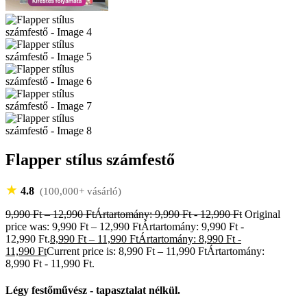
Flapper stílus számfestő
★
4.8
(100,000+ vásárló)
9,990
Ft
–
12,990
Ft
Ártartomány: 9,990 Ft - 12,990 Ft
Original
price was: 9,990 Ft – 12,990 FtÁrtartomány: 9,990 Ft -
12,990 Ft.
8,990
Ft
–
11,990
Ft
Ártartomány: 8,990 Ft -
11,990 Ft
Current price is: 8,990 Ft – 11,990 FtÁrtartomány:
8,990 Ft - 11,990 Ft.
Légy festőművész - tapasztalat nélkül.