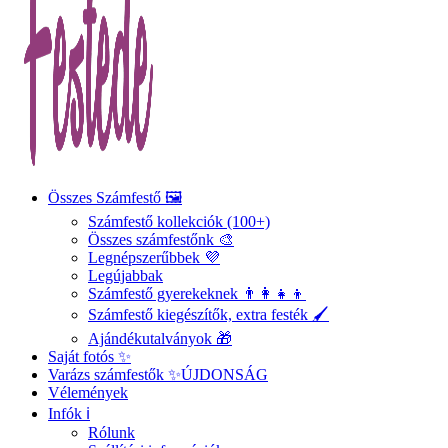
Összes Számfestő 🖼️
Számfestő kollekciók (100+)
Összes számfestőnk 🎨
Legnépszerűbbek 💜
Legújabbak
Számfestő gyerekeknek 👨‍👩‍👧‍👦
Számfestő kiegészítők, extra festék 🖌️
Ajándékutalványok 🎁
Saját fotós ✨
Varázs számfestők ✨
ÚJDONSÁG
Vélemények
Infók ℹ️
Rólunk