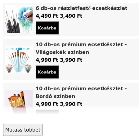
6 db-os részletfestő ecsetkészlet
4,490
Ft
3,490
Ft
Kosárba
10 db-os prémium ecsetkészlet -
Világoskék színben
4,990
Ft
3,990
Ft
Kosárba
10 db-os prémium ecsetkészlet -
Bordó színben
4,990
Ft
3,990
Ft
Kosárba
Mutass többet
Asztali fa festőállvány