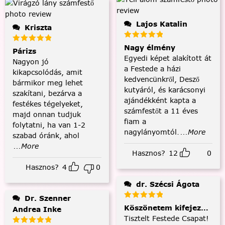
Lajos Katalin
Kriszta
Nagy élmény
Párizs
Egyedi képet alakított át
Nagyon jó
a Festede a házi
kikapcsolódás, amit
kedvencünkről, Desző
bármikor meg lehet
kutyáról, és karácsonyi
szakítani, bezárva a
ajándékként kapta a
festékes tégelyeket,
számfestőt a 11 éves
majd onnan tudjuk
fiam a
folytatni, ha van 1-2
nagylányomtól.
...More
szabad óránk, ahol
...More
Hasznos?
12
0
Hasznos?
4
0
dr. Szécsi Ágota
Dr. Szenner
Köszönetem kifejezése és
Andrea Inke
Tisztelt Festede Csapat!