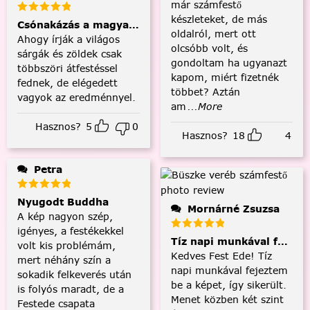
már számfestő
készleteket, de más
Csónakázás a magyar tengeren
oldalról, mert ott
Ahogy írják a világos
olcsóbb volt, és
sárgák és zöldek csak
gondoltam ha ugyanazt
többszöri átfestéssel
kapom, miért fizetnék
fednek, de elégedett
többet? Aztán
vagyok az eredménnyel.
am
...More
Hasznos?
5
0
Hasznos?
18
4
Petra
Nyugodt Buddha
Mornárné Zsuzsa
A kép nagyon szép,
igényes, a festékekkel
Tíz napi munkával fejezt
volt kis problémám,
Kedves Fest Ede! Tíz
mert néhány szín a
napi munkával fejeztem
sokadik felkeverés után
be a képet, így sikerült.
is folyós maradt, de a
Menet közben két szint
Festede csapata