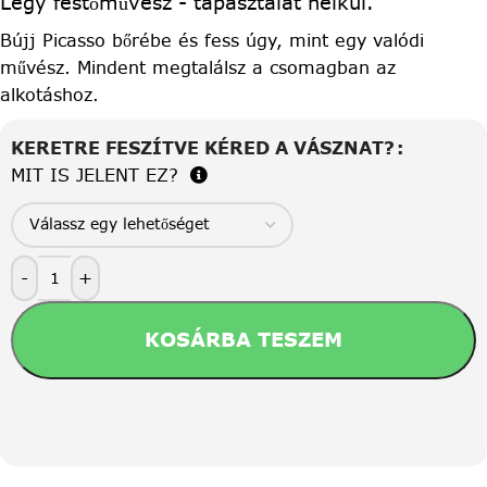
Légy festőművész - tapasztalat nélkül.
Bújj Picasso bőrébe és fess úgy, mint egy valódi
művész. Mindent megtalálsz a csomagban az
alkotáshoz.
KERETRE FESZÍTVE KÉRED A VÁSZNAT?
MIT IS JELENT EZ?
-
+
KOSÁRBA TESZEM