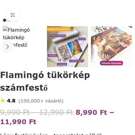
Click to enlarge
Flamingó tükörkép
számfestő
★
4.8
(100,000+ vásárló)
9,990
Ft
–
12,990
Ft
8,990
Ft
–
11,990
Ft