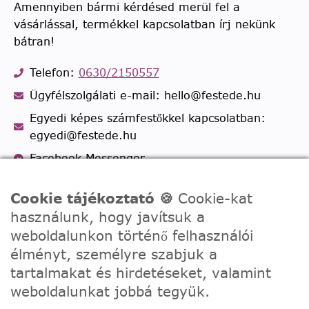
Amennyiben bármi kérdésed merül fel a
vásárlással, termékkel kapcsolatban írj nekünk
bátran!
Telefon:
0630/2150557
Ügyfélszolgálati e-mail: hello@festede.hu
Egyedi képes számfestőkkel kapcsolatban:
egyedi@festede.hu
Facebook Messenger
Csatlakozz 19.000 fős
Facebook csoportunkhoz!
Cookie tájékoztató 🍪
Cookie-kat
használunk, hogy javítsuk a
weboldalunkon történő felhasználói
élményt, személyre szabjuk a
tartalmakat és hirdetéseket, valamint
weboldalunkat jobbá tegyük.