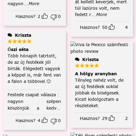
át kellett keverjek, mert
nagyon
...More
túl lazúros volt, nem
fedett r
...More
Hasznos?
2
0
Hasznos?
50
4
Kriszta
Őszi séta
Több hónapih tatrtott,
Kriszta
de az új festékek jól
bírták. Elégedett vagyok
A hölgy aranyban
a képpel is, már fent van
Tényleg nehéz volt, de
a falon a többivel.🙂
az új festékek soklal
jobbak és bőségesek.
Festede csapat válasza
:
Kicsit kidolgoztam a
nagyon szépen
részleteket.
köszönjük a kedves
visszajelzést! :)
Hasznos?
29
2
Hasznos?
4
0