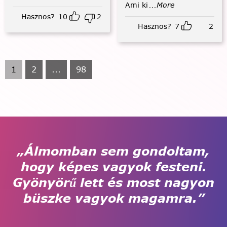
Ami ki
...More
Hasznos?
10
2
Hasznos?
7
2
1
2
...
98
„Álmomban sem gondoltam,
hogy képes vagyok festeni.
Gyönyörű lett és most nagyon
büszke vagyok magamra.”