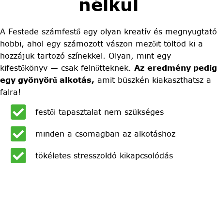
nélkül
A Festede számfestő egy olyan kreatív és megnyugtató
hobbi, ahol egy számozott vászon mezőit töltöd ki a
hozzájuk tartozó színekkel. Olyan, mint egy
kifestőkönyv — csak felnőtteknek.
Az eredmény pedig
egy gyönyörű alkotás,
amit büszkén kiakaszthatsz a
falra!
festői tapasztalat nem szükséges
minden a csomagban az alkotáshoz
tökéletes stresszoldó kikapcsolódás