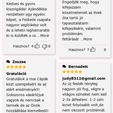
Engedjék meg, hogy
Kedves és gyors
kifejezzem
kiszolgálás! Ajándékba
köszönetemet az évek
rendeltem egy egyéni
óta tartó jó
képet; a Festede csapata
tapasztalataim
nagyon segítőkész volt
kifejezésére, valamint
és a lehető leghamarabb
problémám
ki is küldték a cs
...More
feltárásár
...More
Hasznos?
4
0
Hasznos?
7
0
Zsuzsa
Bernadett
Gratuláció
judy8312@gmail.com
Gratulálok a mai Cápák
Az új festék tényleg
közt szereplésért és az
nagyon jól fog, végre a
elért eredményért!
világos színeket nem kell
Sokszoros vásárlójuk
2-3x átfesteni. 1-2 szín
vagyok és nemcsak a
kicsit folyósabb volt,de
termék de az Önök
nem okozott problémát.
hozzáállása kiemelkedő!