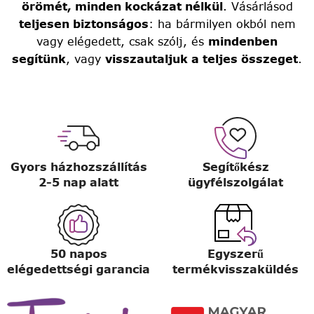
örömét, minden kockázat nélkül
. Vásárlásod
teljesen biztonságos
: ha bármilyen okból nem
vagy elégedett, csak szólj, és
mindenben
segítünk
, vagy
visszautaljuk a teljes összeget
.
Gyors házhozszállítás
Segítőkész
2-5 nap alatt
ügyfélszolgálat
50 napos
Egyszerű
elégedettségi garancia
termékvisszaküldés