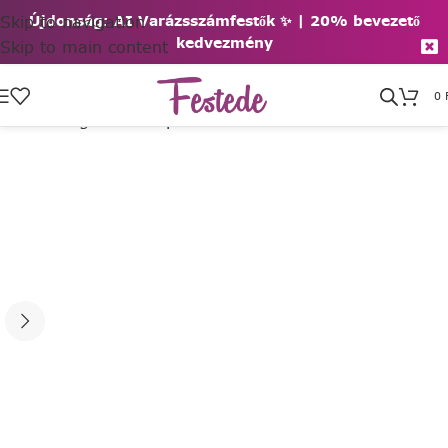
Skip to navigation
Újdonság: AI Varázsszámfestők ✨ | 2
0% bevezető
kedvezmény
Skip to main content
0