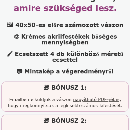
amire szükséged lesz.
🖼️ 40x50-es előre számozott vászon
🎨 Krémes akrilfestékek bőséges
mennyiségben
🖌️ Ecsetszett 4 db különböző méretű
ecsettel
📷 Mintakép a végeredményről
🎁 BÓNUSZ 1:
Emailben elküldjük a vászon
nagyítható PDF-jét is,
hogy megkönnyítsük a legkisebb számok kifestését.
🎁 BÓNUSZ 2: