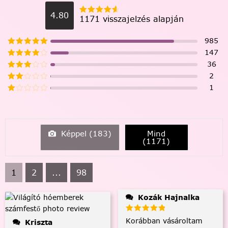
4.80
1171 visszajelzés alapján
985
147
36
2
1
Képpel (
183
)
Mind
(
1171
)
1
2
...
98
Kozák Hajnalka
Korábban vásároltam
Kriszta