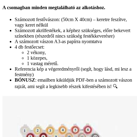
A csomagban minden megtalálható az alkotáshoz.
Számozott festővászon: (50cm X 40cm) – keretre feszítve,
vagy keret nélkül
Számozott akrilfestékek, a képhez szükséges, előre bekevert
színekben (részedről nincs szükség festékkeverésre)
A számozott vászon A3-as papírra nyomtatva
4 db festőecset:
2 vékony,
1 közepes,
1 vastag méretű.
Referencia kép a végeredményről (segít, hogy lásd, mi lesz a
festmény)
BÓNUSZ
: emailben kiküldjük PDF-ben a számozott vászon
rajzát, ami segít a legkisebb részek kifestésében is! 🔍