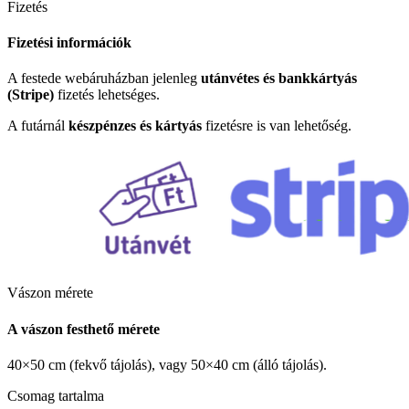
Fizetés
Fizetési információk
A festede webáruházban jelenleg
utánvétes és bankkártyás
(Stripe)
fizetés lehetséges.
A futárnál
készpénzes és kártyás
fizetésre is van lehetőség.
Vászon mérete
A vászon festhető mérete
40×50 cm (fekvő tájolás), vagy 50×40 cm (álló tájolás).
Csomag tartalma