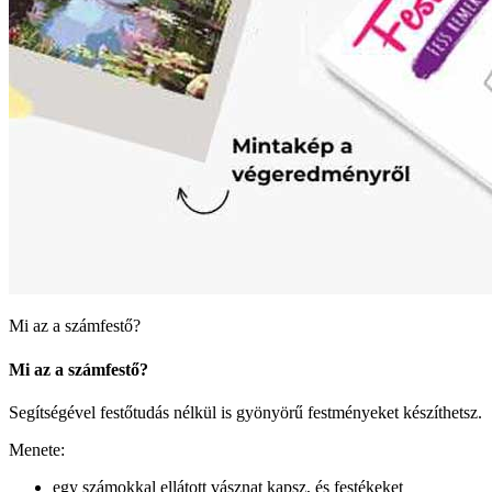
Mi az a számfestő?
Mi az a számfestő?
Segítségével festőtudás nélkül is gyönyörű festményeket készíthetsz.
Menete:
egy számokkal ellátott vásznat kapsz, és festékeket