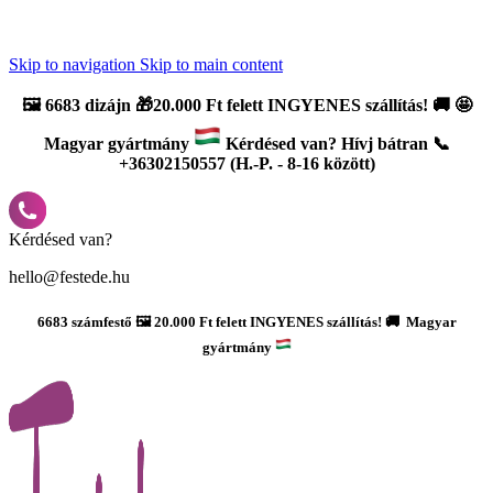
Újdonság: AI Varázsszámfestők ✨ | 2
0% bevezető kedvezmény
Skip to navigation
Skip to main content
🖼️
6683 dizájn 🎁20.000 Ft felett INGYENES szállítás!
🚚
🤩
Magyar gyártmány
Kérdésed van? Hívj bátran 📞
+36302150557 (H.-P. - 8-16 között)
Kérdésed van?
hello@festede.hu
6683 számfestő 🖼️ 20.000 Ft felett INGYENES szállítás! 🚚 Magyar
gyártmány