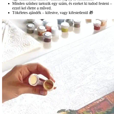
Minden színhez tartozik egy szám, és ezeket ki tudod festeni –
ezzel kel életre a műved.
Tökéletes ajándék – kifestve, vagy kifestetlenül 🎁