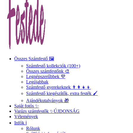
Összes Számfestő 🖼️
Számfestő kollekciók (100+)
Összes számfestőnk 🎨
Legnépszerűbbek 💜
Legújabbak
Számfestő gyerekeknek 👨‍👩‍👧‍👦
Számfestő kiegészítők, extra festék 🖌️
Ajándékutalványok 🎁
Saját fotós ✨
Varázs számfestők ✨
ÚJDONSÁG
Vélemények
Infók ℹ️
Rólunk