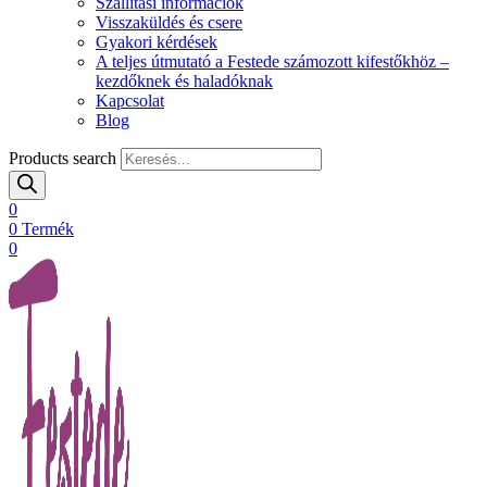
Szállítási információk
Visszaküldés és csere
Gyakori kérdések
A teljes útmutató a Festede számozott kifestőkhöz –
kezdőknek és haladóknak
Kapcsolat
Blog
Products search
0
0
Termék
0