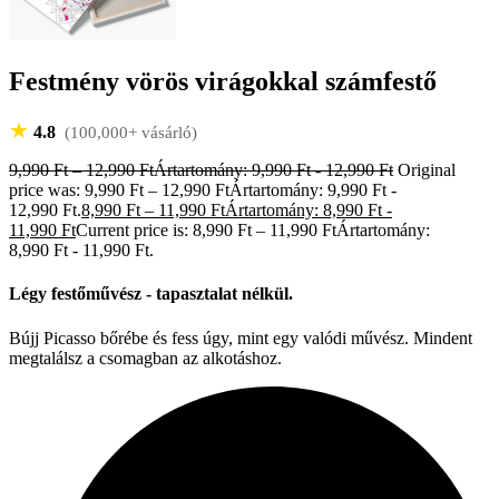
Festmény vörös virágokkal számfestő
★
4.8
(100,000+ vásárló)
9,990
Ft
–
12,990
Ft
Ártartomány: 9,990 Ft - 12,990 Ft
Original
price was: 9,990 Ft – 12,990 FtÁrtartomány: 9,990 Ft -
12,990 Ft.
8,990
Ft
–
11,990
Ft
Ártartomány: 8,990 Ft -
11,990 Ft
Current price is: 8,990 Ft – 11,990 FtÁrtartomány:
8,990 Ft - 11,990 Ft.
Légy festőművész - tapasztalat nélkül.
Bújj Picasso bőrébe és fess úgy, mint egy valódi művész. Mindent
megtalálsz a csomagban az alkotáshoz.