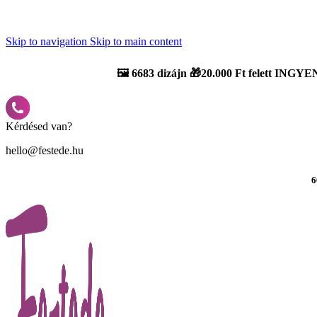
Újdonság: AI Varázsszámfestők ✨ | 2
0% bevezető kedvezmény
Skip to navigation
Skip to main content
🖼️
6683 dizájn 🎁20.000 Ft felett INGYEN
Kérdésed van?
hello@festede.hu
6