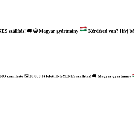
ES szállítás!
🚚
🤩 Magyar gyártmány
Kérdésed van? Hívj bát
683 számfestő 🖼️ 20.000 Ft felett INGYENES szállítás! 🚚 Magyar gyártmány