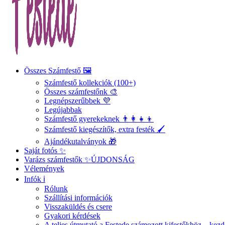
Összes Számfestő 🖼️
Számfestő kollekciók (100+)
Összes számfestőnk 🎨
Legnépszerűbbek 💜
Legújabbak
Számfestő gyerekeknek 👨‍👩‍👧‍👦
Számfestő kiegészítők, extra festék 🖌️
Ajándékutalványok 🎁
Saját fotós ✨
Varázs számfestők ✨
ÚJDONSÁG
Vélemények
Infók ℹ️
Rólunk
Szállítási információk
Visszaküldés és csere
Gyakori kérdések
A teljes útmutató a Festede számozott kifestőkhöz – ke