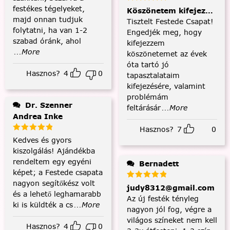
festékes tégelyeket,
Köszönetem kifejezése és
majd onnan tudjuk
Tisztelt Festede Csapat!
folytatni, ha van 1-2
Engedjék meg, hogy
szabad óránk, ahol
kifejezzem
...More
köszönetemet az évek
óta tartó jó
Hasznos?
4
0
tapasztalataim
kifejezésére, valamint
problémám
Dr. Szenner
feltárásár
...More
Andrea Inke
Hasznos?
7
0
Kedves és gyors
kiszolgálás! Ajándékba
rendeltem egy egyéni
Bernadett
képet; a Festede csapata
nagyon segítőkész volt
judy8312@gmail.com
és a lehető leghamarabb
Az új festék tényleg
ki is küldték a cs
...More
nagyon jól fog, végre a
világos színeket nem kell
Hasznos?
4
0