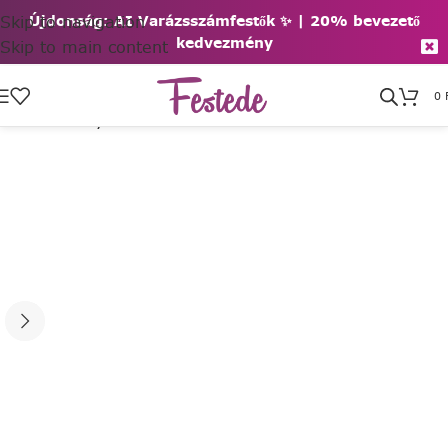
Skip to navigation
Újdonság: AI Varázsszámfestők ✨ | 2
0% bevezető
kedvezmény
Skip to main content
0