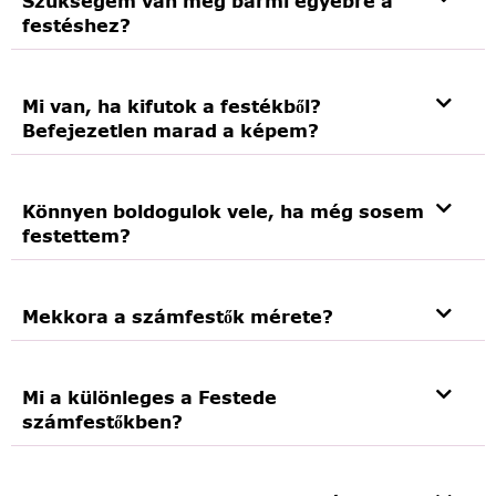
Szükségem van még bármi egyébre a
festéshez?
Mi van, ha kifutok a festékből?
Befejezetlen marad a képem?
Könnyen boldogulok vele, ha még sosem
festettem?
Mekkora a számfestők mérete?
Mi a különleges a Festede
számfestőkben?