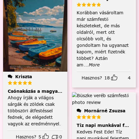
Korábban vásároltam
már számfestő
készleteket, de más
oldalról, mert ott
olcsóbb volt, és
gondoltam ha ugyanazt
kapom, miért fizetnék
többet? Aztán
am
...More
Kriszta
Hasznos?
18
4
Csónakázás a magyar tengeren
Ahogy írják a világos
sárgák és zöldek csak
többszöri átfestéssel
Mornárné Zsuzsa
fednek, de elégedett
vagyok az eredménnyel.
Tíz napi munkával fejezt
Kedves Fest Ede! Tíz
Hasznos?
5
0
napi munkával fejeztem