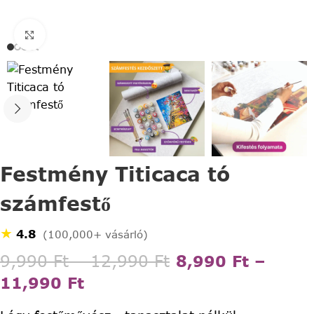
Click to enlarge
Festmény Titicaca tó
számfestő
★
4.8
(100,000+ vásárló)
9,990
Ft
–
12,990
Ft
8,990
Ft
–
11,990
Ft