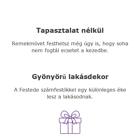
Tapasztalat nélkül
Remekművet festhetsz még úgy is, hogy soha
nem fogtál ecsetet a kezedbe.
Gyönyörű lakásdekor
A Festede számfestőkkel egy különleges éke
lesz a lakásodnak.