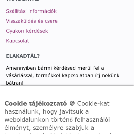
Szállítási információk
Visszaküldés és csere
Gyakori kérdések
Kapcsolat
ELAKADTÁL?
Amennyiben bármi kérdésed merül fel a
vásárlással, termékkel kapcsolatban írj nekünk
bátran!
Telefon:
0630/2150557
Cookie tájékoztató 🍪
Cookie-kat
Ügyfélszolgálati e-mail: hello@festede.hu
használunk, hogy javítsuk a
Egyedi képes számfestőkkel kapcsolatban:
weboldalunkon történő felhasználói
egyedi@festede.hu
élményt, személyre szabjuk a
Facebook Messenger