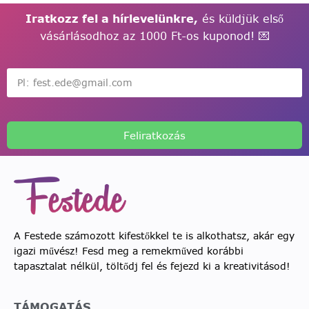
Iratkozz fel a hírlevelünkre,
és küldjük első
vásárlásodhoz az 1000 Ft-os kuponod! 💌
Feliratkozás
A Festede számozott kifestőkkel te is alkothatsz, akár egy
igazi művész! Fesd meg a remekműved korábbi
tapasztalat nélkül, töltődj fel és fejezd ki a kreativitásod!
TÁMOGATÁS