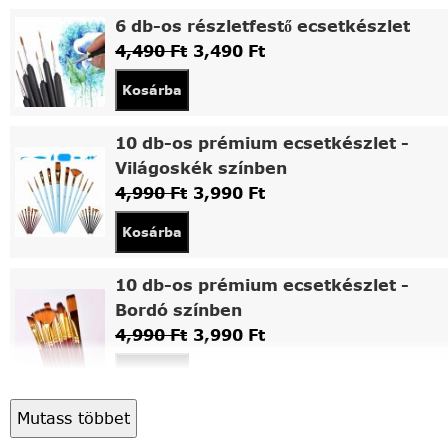
6 db-os részletfestő ecsetkészlet
4,490
Ft
3,490
Ft
Kosárba
10 db-os prémium ecsetkészlet -
Világoskék színben
4,990
Ft
3,990
Ft
Kosárba
10 db-os prémium ecsetkészlet -
Bordó színben
4,990
Ft
3,990
Ft
Kosárba
Mutass többet
Asztali fa festőállvány