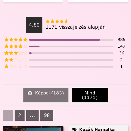
4.80
1171 visszajelzés alapján
985
147
36
2
1
Képpel (
183
)
Mind
(
1171
)
1
2
...
98
Kozák Hajnalka