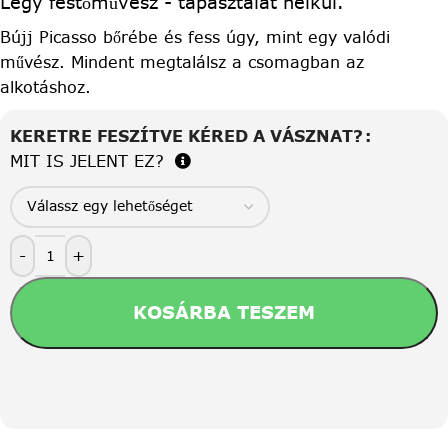
Légy festőművész - tapasztalat nélkül.
Bújj Picasso bőrébe és fess úgy, mint egy valódi
művész. Mindent megtalálsz a csomagban az
alkotáshoz.
KERETRE FESZÍTVE KÉRED A VÁSZNAT?
MIT IS JELENT EZ?
-
+
KOSÁRBA TESZEM