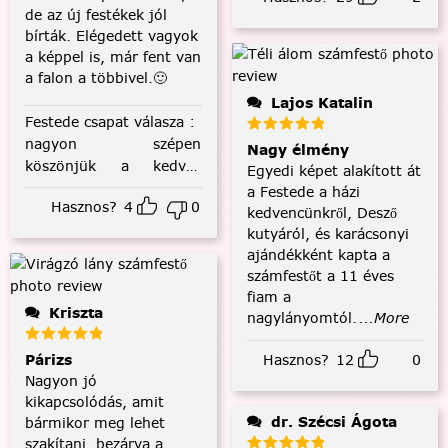
de az új festékek jól
bírták. Elégedett vagyok
a képpel is, már fent van
a falon a többivel.🙂
Lajos Katalin
Festede csapat válasza
:
nagyon szépen
Nagy élmény
köszönjük a kedves
Egyedi képet alakított át
visszajelzést! :)
a Festede a házi
Hasznos?
4
0
kedvencünkről, Desző
kutyáról, és karácsonyi
ajándékként kapta a
számfestőt a 11 éves
fiam a
Kriszta
nagylányomtól.
...More
Párizs
Hasznos?
12
0
Nagyon jó
kikapcsolódás, amit
dr. Szécsi Ágota
bármikor meg lehet
szakítani, bezárva a