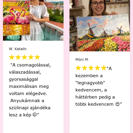
W. Katalin
Móni M.
"A csomagolással,
"A
válaszadással,
kezemben a
gyorsasággal
"legnagyobb"
maximálisan meg
kedvencem, a
voltam elégedve.
háttérben pedig a
Anyukámnak a
többi kedvencem 😍"
szülinapi ajándéka
lesz a kép 🤭"