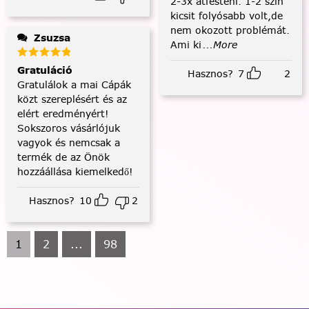
2-3x átfesteni. 1-2 szín
kicsit folyósabb volt,de
nem okozott problémát.
Zsuzsa
Ami ki
...More
Gratuláció
Hasznos?
7
2
Gratulálok a mai Cápák
közt szereplésért és az
elért eredményért!
Sokszoros vásárlójuk
vagyok és nemcsak a
termék de az Önök
hozzáállása kiemelkedő!
Hasznos?
10
2
1
2
...
98