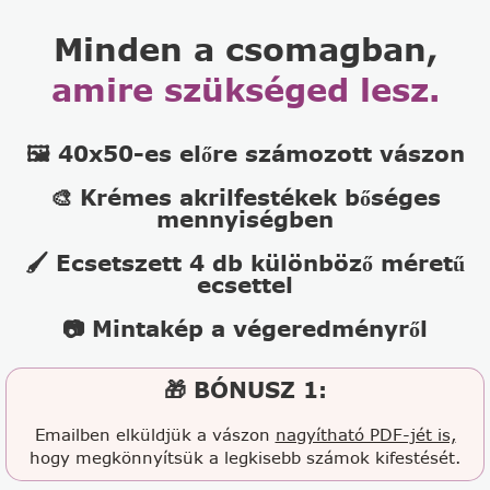
Minden a csomagban,
amire szükséged lesz.
🖼️ 40x50-es előre számozott vászon
🎨 Krémes akrilfestékek bőséges
mennyiségben
🖌️ Ecsetszett 4 db különböző méretű
ecsettel
📷 Mintakép a végeredményről
🎁 BÓNUSZ 1:
Emailben elküldjük a vászon
nagyítható PDF-jét is,
hogy megkönnyítsük a legkisebb számok kifestését.