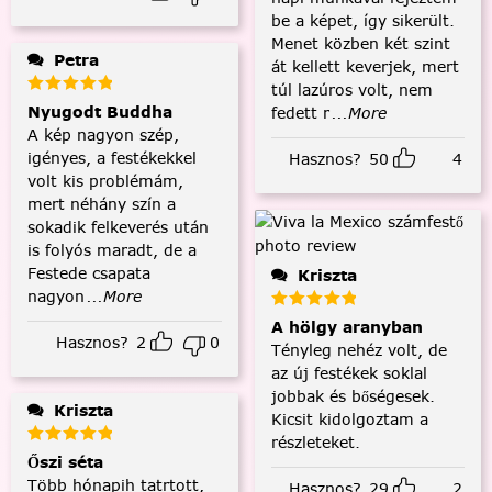
be a képet, így sikerült.
Menet közben két szint
Petra
át kellett keverjek, mert
túl lazúros volt, nem
Nyugodt Buddha
fedett r
...More
A kép nagyon szép,
igényes, a festékekkel
Hasznos?
50
4
volt kis problémám,
mert néhány szín a
sokadik felkeverés után
is folyós maradt, de a
Festede csapata
Kriszta
nagyon
...More
A hölgy aranyban
Hasznos?
2
0
Tényleg nehéz volt, de
az új festékek soklal
jobbak és bőségesek.
Kriszta
Kicsit kidolgoztam a
részleteket.
Őszi séta
Több hónapih tatrtott,
Hasznos?
29
2