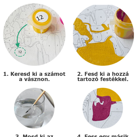
1. Keresd ki a számot
2. Fesd ki a hozzá
a vásznon.
tartozó festékkel.
3. Mosd ki az
4. Fess egy másik