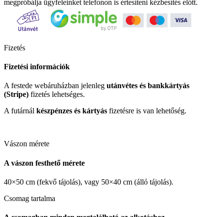
megpróbálja ügyfeleinket telefonon is értesíteni kézbesítés előtt.
Fizetés
Fizetési információk
A festede webáruházban jelenleg
utánvétes és bankkártyás
(Stripe)
fizetés lehetséges.
A futárnál
készpénzes és kártyás
fizetésre is van lehetőség.
Vászon mérete
A vászon festhető mérete
40×50 cm (fekvő tájolás), vagy 50×40 cm (álló tájolás).
Csomag tartalma