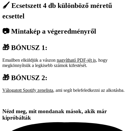
🖌️ Ecsetszett 4 db különböző méretű
ecsettel
📷 Mintakép a végeredményről
🎁 BÓNUSZ 1:
Emailben elküldjük a vászon
nagyítható PDF-jét is,
hogy
megkönnyítsük a legkisebb számok kifestését.
🎁 BÓNUSZ 2:
Válogatott Spotify zenelista
, ami segít belefeledkezni az alkotásba.
Nézd meg, mit mondanak mások, akik már
kipróbálták