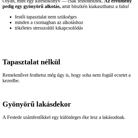
Olyan, mint egy kifestőkönyv — csak felnőtteknek.
Az eredmény
pedig egy gyönyörű alkotás,
amit büszkén kiakaszthatsz a falra!
festői tapasztalat nem szükséges
minden a csomagban az alkotáshoz
tökéletes stresszoldó kikapcsolódás
Tapasztalat nélkül
Remekművet festhetsz még úgy is, hogy soha nem fogtál ecsetet a
kezedbe.
Gyönyörű lakásdekor
A Festede számfestőkkel egy különleges éke lesz a lakásodnak.