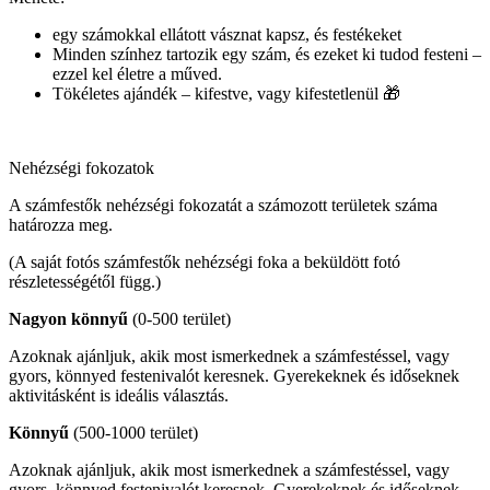
egy számokkal ellátott vásznat kapsz, és festékeket
Minden színhez tartozik egy szám, és ezeket ki tudod festeni –
ezzel kel életre a műved.
Tökéletes ajándék – kifestve, vagy kifestetlenül 🎁
Nehézségi fokozatok
A számfestők nehézségi fokozatát a számozott területek száma
határozza meg.
(A saját fotós számfestők nehézségi foka a beküldött fotó
részletességétől függ.)
Nagyon könnyű
(0-500 terület)
Azoknak ajánljuk, akik most ismerkednek a számfestéssel, vagy
gyors, könnyed festenivalót keresnek. Gyerekeknek és időseknek
aktivitásként is ideális választás.
Könnyű
(500-1000 terület)
Azoknak ajánljuk, akik most ismerkednek a számfestéssel, vagy
gyors, könnyed festenivalót keresnek. Gyerekeknek és időseknek