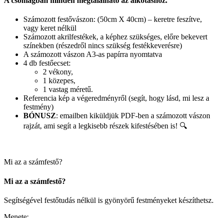
A csomagban minden megtalálható az alkotáshoz.
Számozott festővászon: (50cm X 40cm) – keretre feszítve,
vagy keret nélkül
Számozott akrilfestékek, a képhez szükséges, előre bekevert
színekben (részedről nincs szükség festékkeverésre)
A számozott vászon A3-as papírra nyomtatva
4 db festőecset:
2 vékony,
1 közepes,
1 vastag méretű.
Referencia kép a végeredményről (segít, hogy lásd, mi lesz a
festmény)
BÓNUSZ
: emailben kiküldjük PDF-ben a számozott vászon
rajzát, ami segít a legkisebb részek kifestésében is! 🔍
Mi az a számfestő?
Mi az a számfestő?
Segítségével festőtudás nélkül is gyönyörű festményeket készíthetsz.
Menete: