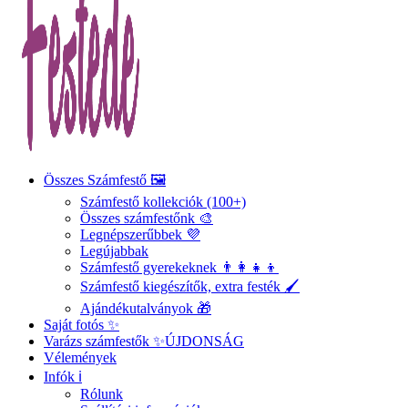
Összes Számfestő 🖼️
Számfestő kollekciók (100+)
Összes számfestőnk 🎨
Legnépszerűbbek 💜
Legújabbak
Számfestő gyerekeknek 👨‍👩‍👧‍👦
Számfestő kiegészítők, extra festék 🖌️
Ajándékutalványok 🎁
Saját fotós ✨
Varázs számfestők ✨
ÚJDONSÁG
Vélemények
Infók ℹ️
Rólunk