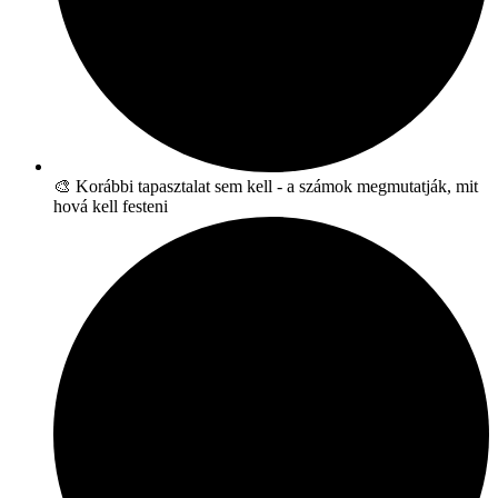
🎨 Korábbi tapasztalat sem kell - a számok megmutatják, mit
hová kell festeni