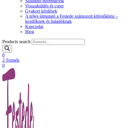
Szállítási információk
Visszaküldés és csere
Gyakori kérdések
A teljes útmutató a Festede számozott kifestőkhöz –
kezdőknek és haladóknak
Kapcsolat
Blog
Products search
0
2
Termék
0