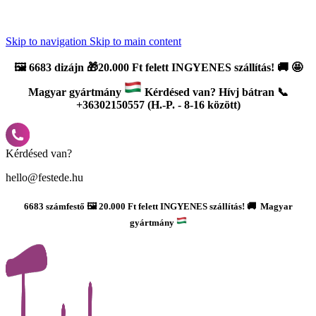
Újdonság: AI Varázsszámfestők ✨ | 2
0% bevezető kedvezmény
Skip to navigation
Skip to main content
🖼️
6683 dizájn 🎁20.000 Ft felett INGYENES szállítás!
🚚
🤩
Magyar gyártmány
Kérdésed van? Hívj bátran 📞
+36302150557 (H.-P. - 8-16 között)
Kérdésed van?
hello@festede.hu
6683 számfestő 🖼️ 20.000 Ft felett INGYENES szállítás! 🚚 Magyar
gyártmány