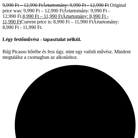
9,990
Ft
–
12,990
Ft
Ártartomány: 9,990 Ft - 12,990 Ft
Original
price was: 9,990 Ft – 12,990 FtÁrtartomány: 9,990 Ft -
12,990 Ft.
8,990
Ft
–
11,990
Ft
Ártartomány: 8,990 Ft -
11,990 Ft
Current price is: 8,990 Ft – 11,990 FtÁrtartomány:
8,990 Ft - 11,990 Ft.
Légy festőművész - tapasztalat nélkül.
Bújj Picasso bőrébe és fess úgy, mint egy valódi művész. Mindent
megtalálsz a csomagban az alkotáshoz.