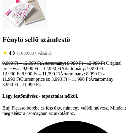
Fénylő sellő számfestő
★
4.8
(100,000+ vásárló)
9,990
Ft
–
12,990
Ft
Ártartomány: 9,990 Ft - 12,990 Ft
Original
price was: 9,990 Ft – 12,990 FtÁrtartomány: 9,990 Ft -
12,990 Ft.
8,990
Ft
–
11,990
Ft
Ártartomány: 8,990 Ft -
11,990 Ft
Current price is: 8,990 Ft – 11,990 FtÁrtartomány:
8,990 Ft - 11,990 Ft.
Légy festőművész - tapasztalat nélkül.
Bújj Picasso bőrébe és fess úgy, mint egy valódi művész. Mindent
megtalálsz a csomagban az alkotáshoz.