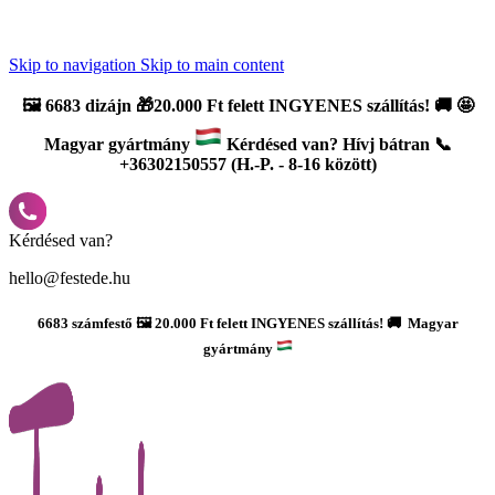
Újdonság: AI Varázsszámfestők ✨ | 2
0% bevezető kedvezmény
Skip to navigation
Skip to main content
🖼️
6683 dizájn 🎁20.000 Ft felett INGYENES szállítás!
🚚
🤩
Magyar gyártmány
Kérdésed van? Hívj bátran 📞
+36302150557 (H.-P. - 8-16 között)
Kérdésed van?
hello@festede.hu
6683 számfestő 🖼️ 20.000 Ft felett INGYENES szállítás! 🚚 Magyar
gyártmány