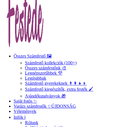
Összes Számfestő 🖼️
Számfestő kollekciók (100+)
Összes számfestőnk 🎨
Legnépszerűbbek 💜
Legújabbak
Számfestő gyerekeknek 👨‍👩‍👧‍👦
Számfestő kiegészítők, extra festék 🖌️
Ajándékutalványok 🎁
Saját fotós ✨
Varázs számfestők ✨
ÚJDONSÁG
Vélemények
Infók ℹ️
Rólunk