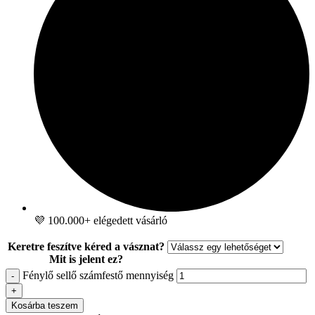
💜 100.000+ elégedett vásárló
Keretre feszítve kéred a vásznat?
Mit is jelent ez?
Fénylő sellő számfestő mennyiség
-
+
Kosárba teszem