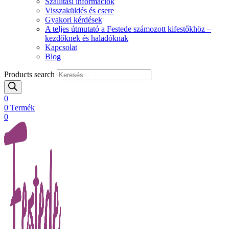
Szállítási információk
Visszaküldés és csere
Gyakori kérdések
A teljes útmutató a Festede számozott kifestőkhöz –
kezdőknek és haladóknak
Kapcsolat
Blog
Products search
0
0
Termék
0