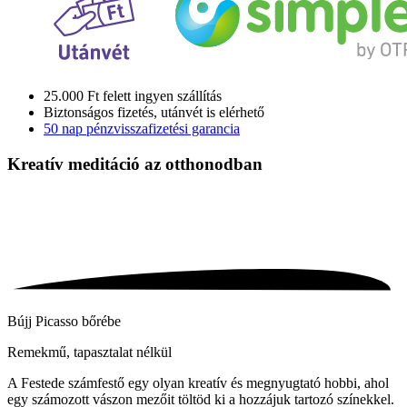
25.000 Ft felett ingyen szállítás
Biztonságos fizetés, utánvét is elérhető
50 nap pénzvisszafizetési garancia
Kreatív meditáció
az otthonodban
Bújj Picasso bőrébe
Remekmű, tapasztalat nélkül
A Festede számfestő egy olyan kreatív és megnyugtató hobbi, ahol
egy számozott vászon mezőit töltöd ki a hozzájuk tartozó színekkel.