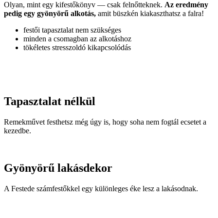
Olyan, mint egy kifestőkönyv — csak felnőtteknek.
Az eredmény
pedig egy gyönyörű alkotás,
amit büszkén kiakaszthatsz a falra!
festői tapasztalat nem szükséges
minden a csomagban az alkotáshoz
tökéletes stresszoldó kikapcsolódás
Tapasztalat nélkül
Remekművet festhetsz még úgy is, hogy soha nem fogtál ecsetet a
kezedbe.
Gyönyörű lakásdekor
A Festede számfestőkkel egy különleges éke lesz a lakásodnak.