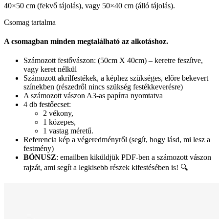
40×50 cm (fekvő tájolás), vagy 50×40 cm (álló tájolás).
Csomag tartalma
A csomagban minden megtalálható az alkotáshoz.
Számozott festővászon: (50cm X 40cm) – keretre feszítve,
vagy keret nélkül
Számozott akrilfestékek, a képhez szükséges, előre bekevert
színekben (részedről nincs szükség festékkeverésre)
A számozott vászon A3-as papírra nyomtatva
4 db festőecset:
2 vékony,
1 közepes,
1 vastag méretű.
Referencia kép a végeredményről (segít, hogy lásd, mi lesz a
festmény)
BÓNUSZ
: emailben kiküldjük PDF-ben a számozott vászon
rajzát, ami segít a legkisebb részek kifestésében is! 🔍