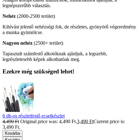
legnépszerűbb választás.
Nehéz
(2000-2500 terület)
Kihívást jelentő nehézségi fok, de részletes, gyönyörű végeredmény
a munka gyümölcse.
Nagyon nehéz
(2500+ terület)
Tapasztalt számfestő alkotóknak ajánljuk, a legszebb,
legrészletesebb képek alkothatóak meg.
Ezekre még szükséged lehet!
6 db-os részletfestő ecsetkészlet
4,490
Ft
Original price was: 4,490 Ft.
3,490
Ft
Current price is:
3,490 Ft.
Kosárba
Kosárba