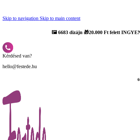
Újdonság: AI Varázsszámfestők ✨ | 2
0% bevezető kedvezmény
Skip to navigation
Skip to main content
🖼️
6683 dizájn 🎁20.000 Ft felett INGYEN
Kérdésed van?
hello@festede.hu
6