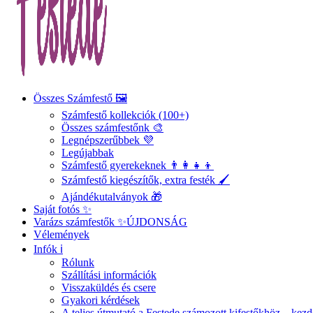
Összes Számfestő 🖼️
Számfestő kollekciók (100+)
Összes számfestőnk 🎨
Legnépszerűbbek 💜
Legújabbak
Számfestő gyerekeknek 👨‍👩‍👧‍👦
Számfestő kiegészítők, extra festék 🖌️
Ajándékutalványok 🎁
Saját fotós ✨
Varázs számfestők ✨
ÚJDONSÁG
Vélemények
Infók ℹ️
Rólunk
Szállítási információk
Visszaküldés és csere
Gyakori kérdések
A teljes útmutató a Festede számozott kifestőkhöz – ke