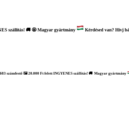
ES szállítás!
🚚
🤩 Magyar gyártmány
Kérdésed van? Hívj bát
683 számfestő 🖼️ 20.000 Ft felett INGYENES szállítás! 🚚 Magyar gyártmány