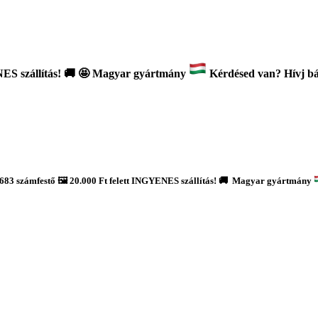
ES szállítás!
🚚
🤩 Magyar gyártmány
Kérdésed van? Hívj bát
683 számfestő 🖼️ 20.000 Ft felett INGYENES szállítás! 🚚 Magyar gyártmány