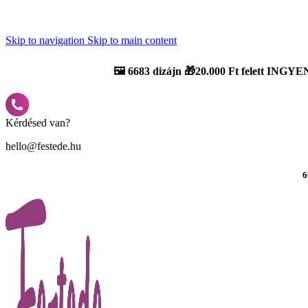
Újdonság: AI Varázsszámfestők ✨ | 2
0% bevezető kedvezmény
Skip to navigation
Skip to main content
🖼️
6683 dizájn 🎁20.000 Ft felett INGYEN
Kérdésed van?
hello@festede.hu
6