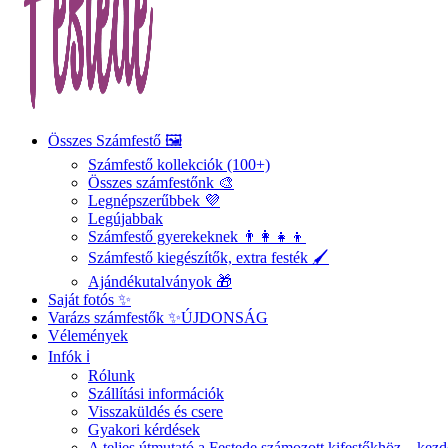
Összes Számfestő 🖼️
Számfestő kollekciók (100+)
Összes számfestőnk 🎨
Legnépszerűbbek 💜
Legújabbak
Számfestő gyerekeknek 👨‍👩‍👧‍👦
Számfestő kiegészítők, extra festék 🖌️
Ajándékutalványok 🎁
Saját fotós ✨
Varázs számfestők ✨
ÚJDONSÁG
Vélemények
Infók ℹ️
Rólunk
Szállítási információk
Visszaküldés és csere
Gyakori kérdések
A teljes útmutató a Festede számozott kifestőkhöz – ke