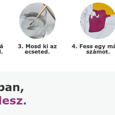
zá
3. Mosd ki az
4. Fess egy m
l.
ecseted.
számot.
ban,
lesz.