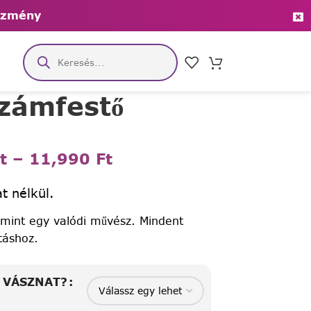
ezmény
számfestő
t
–
11,990
Ft
t nélkül.
 mint egy valódi művész. Mindent
táshoz.
A VÁSZNAT?