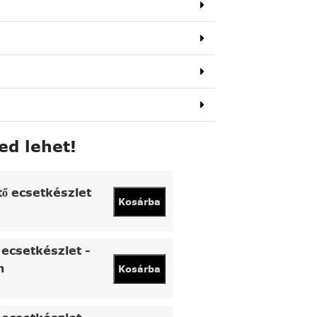
ed lehet!
tő ecsetkészlet
Kosárba
ecsetkészlet -
n
Kosárba