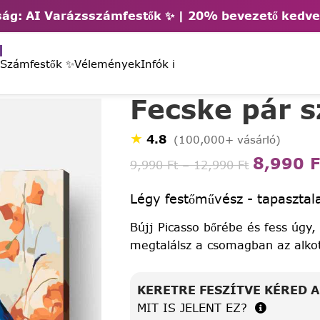
ág: AI Varázsszámfestők ✨ | 2
0% bevezető kedv
 Számfestők ✨
Vélemények
Infók ℹ️
Fecske pár 
★
4.8
(100,000+ vásárló)
8,990
F
9,990
Ft
–
12,990
Ft
Légy festőművész - tapasztala
Bújj Picasso bőrébe és fess úgy,
megtalálsz a csomagban az alko
KERETRE FESZÍTVE KÉRED 
MIT IS JELENT EZ?