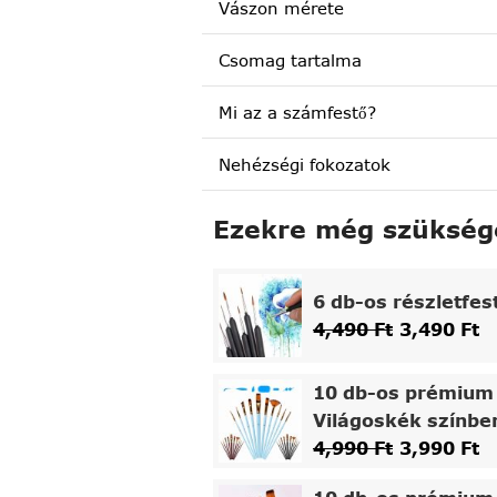
Vászon mérete
Csomag tartalma
Mi az a számfestő?
Nehézségi fokozatok
Ezekre még szükség
6 db-os részletfes
4,490
Ft
3,490
Ft
10 db-os prémium 
Világoskék színbe
4,990
Ft
3,990
Ft