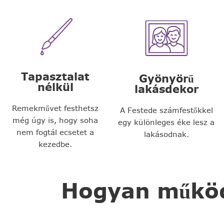
Tapasztalat
Gyönyörű
nélkül
lakásdekor
Remekművet festhetsz
A Festede számfestőkkel
még úgy is, hogy soha
egy különleges éke lesz a
nem fogtál ecsetet a
lakásodnak.
kezedbe.
Hogyan működi