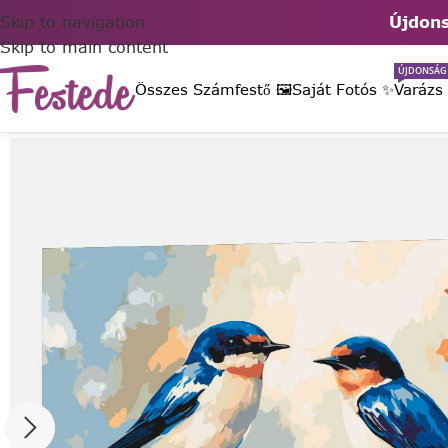
Skip to navigation
Újdons
Skip to main content
ÚJDONSÁG
Összes Számfestő 🖼️
Saját Fotós ✨
Varázs