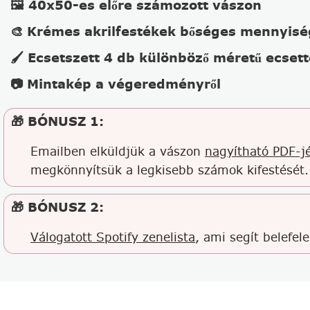
🖼️ 40x50-es előre számozott vászon
🎨 Krémes akrilfestékek bőséges mennyis
🖌️ Ecsetszett 4 db különböző méretű ecsett
📷 Mintakép a végeredményről
🎁 BÓNUSZ 1:
Emailben elküldjük a vászon
nagyítható PDF-jé
megkönnyítsük a legkisebb számok kifestését.
🎁 BÓNUSZ 2:
Válogatott Spotify zenelista
, ami segít belefel