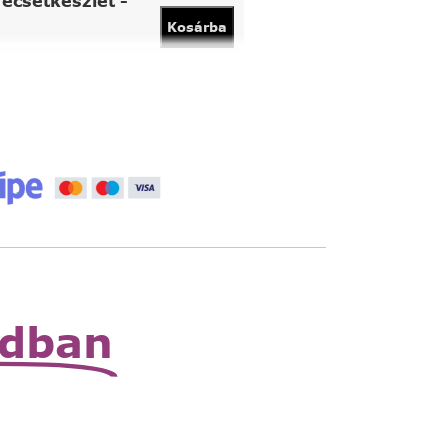
ecsetkészlet -
Kosárba
vány
Kosárba
 állítható nagyító
Read
More
zható zsebnagyító
Read
More
odban