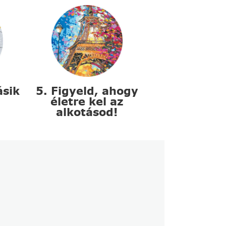
ásik
5. Figyeld, ahogy
életre kel az
alkotásod!