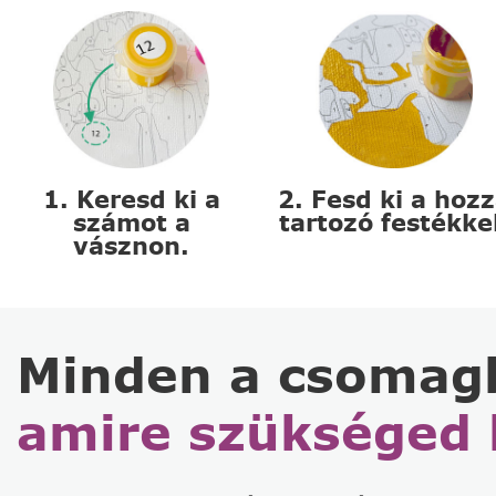
1. Keresd ki a
2. Fesd ki a hoz
számot a
tartozó festékke
vásznon.
Minden a csomag
amire szükséged 