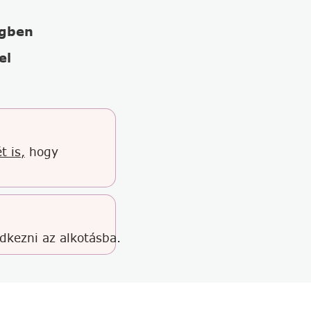
égben
el
t is,
hogy
edkezni az alkotásba.