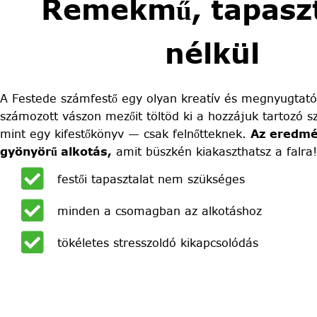
Remekmű, tapaszt
nélkül
A Festede számfestő egy olyan kreatív és megnyugtató
számozott vászon mezőit töltöd ki a hozzájuk tartozó sz
mint egy kifestőkönyv — csak felnőtteknek.
Az eredmé
gyönyörű alkotás,
amit büszkén kiakaszthatsz a falra!
festői tapasztalat nem szükséges
minden a csomagban az alkotáshoz
tökéletes stresszoldó kikapcsolódás