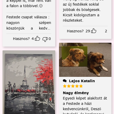
a képpel is, már fent van
az új festékek soklal
a falon a többivel.🙂
jobbak és bőségesek.
Kicsit kidolgoztam a
Festede csapat válasza
:
részleteket.
nagyon szépen
köszönjük a kedves
Hasznos?
29
2
visszajelzést! :)
Hasznos?
4
0
Lajos Katalin
Nagy élmény
Egyedi képet alakított át
a Festede a házi
kedvencünkről, Desző