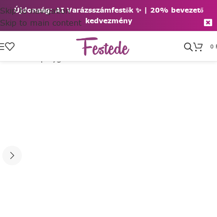
Skip to navigation
Újdonság: AI Varázsszámfestők ✨ | 2
0% bevezető
kedvezmény
Skip to main content
0