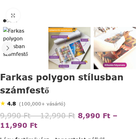
Click to enlarge
Farkas polygon stílusban
számfestő
★
4.8
(100,000+ vásárló)
9,990
Ft
–
12,990
Ft
8,990
Ft
–
11,990
Ft