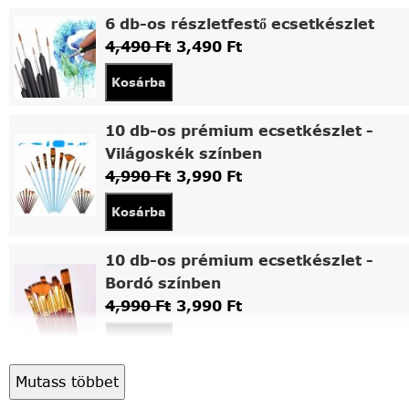
6 db-os részletfestő ecsetkészlet
4,490
Ft
3,490
Ft
Kosárba
10 db-os prémium ecsetkészlet -
Világoskék színben
4,990
Ft
3,990
Ft
Kosárba
10 db-os prémium ecsetkészlet -
Bordó színben
4,990
Ft
3,990
Ft
Kosárba
Mutass többet
Asztali fa festőállvány