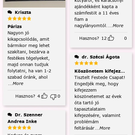
kutyáról, és karácsonyi
ajándékként kapta a
Kriszta
számfestőt a 11 éves
fiam a
nagylányomtól.
...More
Párizs
Nagyon jó
Hasznos?
12
0
kikapcsolódás, amit
bármikor meg lehet
szakítani, bezárva a
dr. Szécsi Ágota
festékes tégelyeket,
majd onnan tudjuk
folytatni, ha van 1-2
Köszönetem kifejezése és
szabad óránk, ahol
Tisztelt Festede Csapat!
...More
Engedjék meg, hogy
kifejezzem
Hasznos?
4
0
köszönetemet az évek
óta tartó jó
tapasztalataim
Dr. Szenner
kifejezésére, valamint
Andrea Inke
problémám
feltárásár
...More