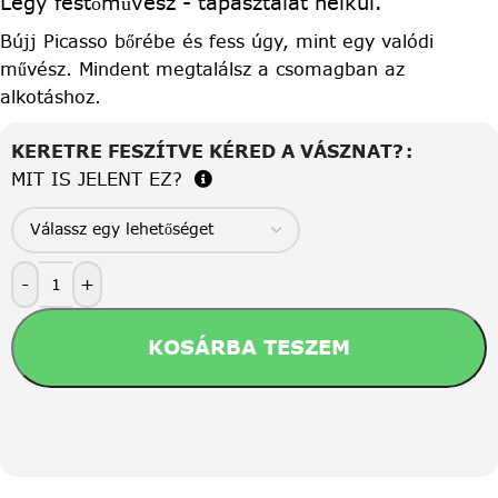
Légy festőművész - tapasztalat nélkül.
Bújj Picasso bőrébe és fess úgy, mint egy valódi
művész. Mindent megtalálsz a csomagban az
alkotáshoz.
KERETRE FESZÍTVE KÉRED A VÁSZNAT?
MIT IS JELENT EZ?
-
+
KOSÁRBA TESZEM