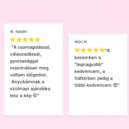
W. Katalin
Móni M.
"A csomagolással,
"A
válaszadással,
kezemben a
gyorsasággal
"legnagyobb"
maximálisan meg
kedvencem, a
voltam elégedve.
háttérben pedig a
Anyukámnak a
többi kedvencem 😍"
szülinapi ajándéka
lesz a kép 🤭"