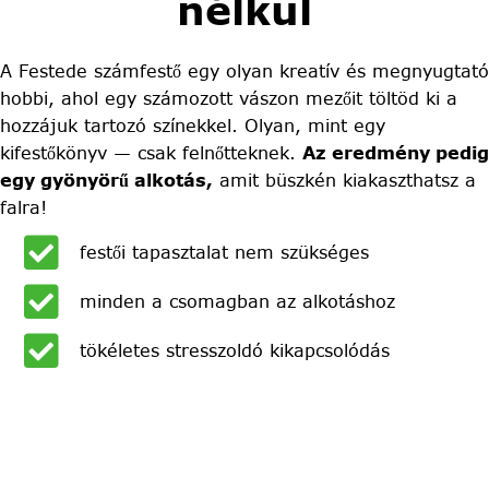
nélkül
A Festede számfestő egy olyan kreatív és megnyugtató
hobbi, ahol egy számozott vászon mezőit töltöd ki a
hozzájuk tartozó színekkel. Olyan, mint egy
kifestőkönyv — csak felnőtteknek.
Az eredmény pedig
egy gyönyörű alkotás,
amit büszkén kiakaszthatsz a
falra!
festői tapasztalat nem szükséges
minden a csomagban az alkotáshoz
tökéletes stresszoldó kikapcsolódás