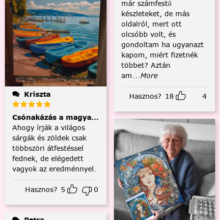
már számfestő
készleteket, de más
oldalról, mert ott
olcsóbb volt, és
gondoltam ha ugyanazt
kapom, miért fizetnék
többet? Aztán
am
...More
Kriszta
Hasznos?
18
4
Csónakázás a magyar tengeren
Ahogy írják a világos
sárgák és zöldek csak
többszöri átfestéssel
fednek, de elégedett
vagyok az eredménnyel.
Hasznos?
5
0
Petra