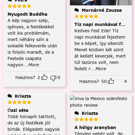
Mornárné Zsuzsa
Nyugodt Buddha
A kép nagyon szép,
Tíz napi munkával fejezt
igényes, a festékekkel
Kedves Fest Ede! Tíz
volt kis problémám,
napi munkával fejeztem
mert néhány szín a
be a képet, így sikerült.
sokadik felkeverés után
Menet közben két szint
is folyós maradt, de a
át kellett keverjek, mert
Festede csapata
túl lazúros volt, nem
nagyon
...More
fedett r
...More
Hasznos?
2
0
Hasznos?
50
4
Kriszta
Őszi séta
Kriszta
Több hónapih tatrtott,
de az új festékek jól
A hölgy aranyban
bírták. Elégedett vagyok
Tényleg nehéz volt, de