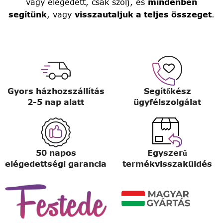
vagy elégedett, csak szólj, és
mindenben
segítünk
, vagy
visszautaljuk a teljes összeget
.
Gyors házhozszállítás
Segítőkész
2-5 nap alatt
ügyfélszolgálat
50 napos
Egyszerű
elégedettségi garancia
termékvisszaküldés