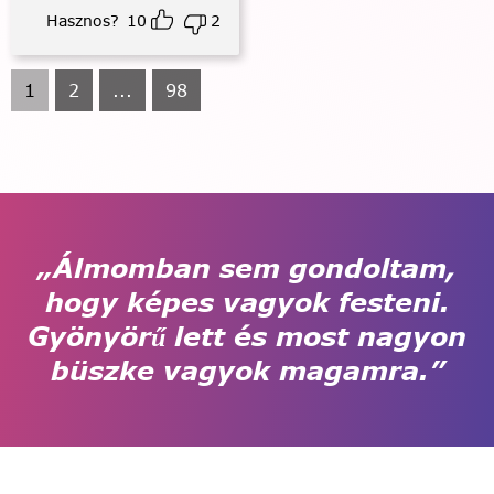
Hasznos?
10
2
1
2
...
98
„Álmomban sem gondoltam,
hogy képes vagyok festeni.
Gyönyörű lett és most nagyon
büszke vagyok magamra.”