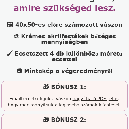
amire szükséged lesz.
🖼️ 40x50-es előre számozott vászon
🎨 Krémes akrilfestékek bőséges
mennyiségben
🖌️ Ecsetszett 4 db különböző méretű
ecsettel
📷 Mintakép a végeredményről
🎁 BÓNUSZ 1:
Emailben elküldjük a vászon
nagyítható PDF-jét is,
hogy megkönnyítsük a legkisebb számok kifestését.
🎁 BÓNUSZ 2: