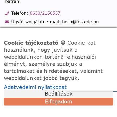
bátran!
Telefon:
0630/2150557
Ügyfélszolgálati e-mail: hello@festede.hu
Egyedi képes számfestőkkel kapcsolatban:
egyedi@festede.hu
Cookie tájékoztató 🍪
Cookie-kat
Facebook Messenger
használunk, hogy javítsuk a
Csatlakozz 19.000 fős
Facebook csoportunkhoz!
weboldalunkon történő felhasználói
élményt, személyre szabjuk a
tartalmakat és hirdetéseket, valamint
weboldalunkat jobbá tegyük.
Adatvédelmi nyilatkozat
Beállítások
Elfogadom
© 2020 - 2026 Festede Kft. Minden jog fenntartva