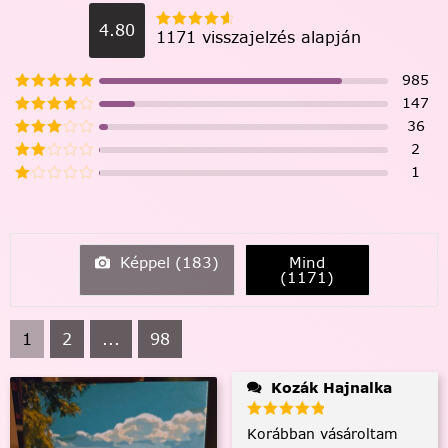
4.80
1171 visszajelzés alapján
985
147
36
2
1
Képpel (
183
)
Mind
(
1171
)
1
2
...
98
Kozák Hajnalka
Korábban vásároltam