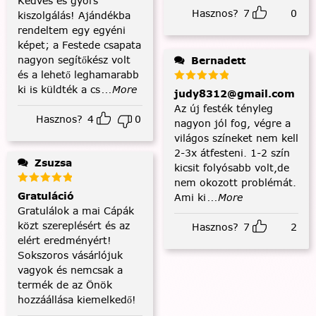
Kedves és gyors
Hasznos?
7
0
kiszolgálás! Ajándékba
rendeltem egy egyéni
képet; a Festede csapata
nagyon segítőkész volt
Bernadett
és a lehető leghamarabb
ki is küldték a cs
...More
judy8312@gmail.com
Az új festék tényleg
Hasznos?
4
0
nagyon jól fog, végre a
világos színeket nem kell
2-3x átfesteni. 1-2 szín
Zsuzsa
kicsit folyósabb volt,de
nem okozott problémát.
Gratuláció
Ami ki
...More
Gratulálok a mai Cápák
közt szereplésért és az
Hasznos?
7
2
elért eredményért!
Sokszoros vásárlójuk
vagyok és nemcsak a
termék de az Önök
hozzáállása kiemelkedő!