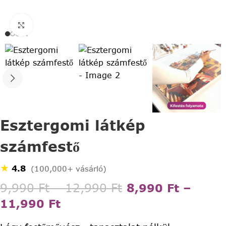
Click to enlarge
Esztergomi látkép
számfestő
★
4.8
(100,000+ vásárló)
9,990
Ft
–
12,990
Ft
8,990
Ft
–
11,990
Ft