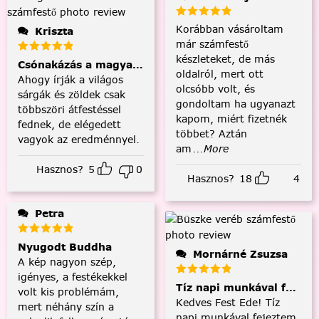
Korábban vásároltam
Kriszta
már számfestő
készleteket, de más
Csónakázás a magyar tengeren
oldalról, mert ott
Ahogy írják a világos
olcsóbb volt, és
sárgák és zöldek csak
gondoltam ha ugyanazt
többszöri átfestéssel
kapom, miért fizetnék
fednek, de elégedett
többet? Aztán
vagyok az eredménnyel.
am
...More
Hasznos?
5
0
Hasznos?
18
4
Petra
Nyugodt Buddha
Mornárné Zsuzsa
A kép nagyon szép,
igényes, a festékekkel
Tíz napi munkával fejezt
volt kis problémám,
Kedves Fest Ede! Tíz
mert néhány szín a
napi munkával fejeztem