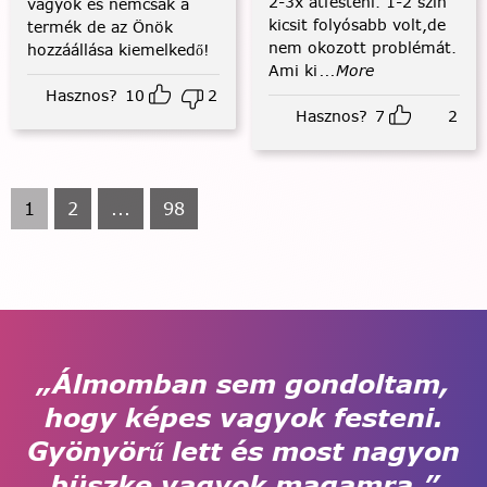
2-3x átfesteni. 1-2 szín
vagyok és nemcsak a
kicsit folyósabb volt,de
termék de az Önök
nem okozott problémát.
hozzáállása kiemelkedő!
Ami ki
...More
Hasznos?
10
2
Hasznos?
7
2
1
2
...
98
„Álmomban sem gondoltam,
hogy képes vagyok festeni.
Gyönyörű lett és most nagyon
büszke vagyok magamra.”