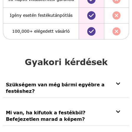
Igény esetén festékutánpótlás
100,000+ elégedett vásárló
Gyakori kérdések
Szükségem van még bármi egyébre a
festéshez?
Mi van, ha kifutok a festékből?
Befejezetlen marad a képem?