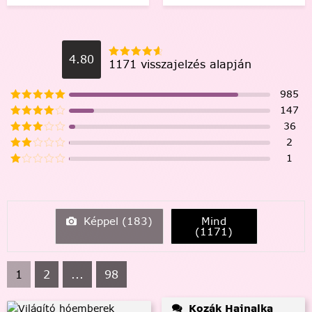
4.80
1171 visszajelzés alapján
985
147
36
2
1
Képpel (
183
)
Mind
(
1171
)
1
2
...
98
Kozák Hajnalka