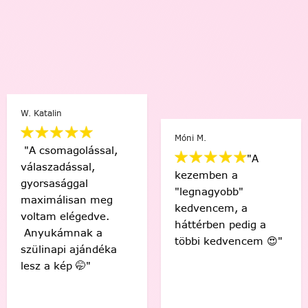
 Katalin
Va
Móni M.
A csomagolással,
"A
álaszadással,
"
kezemben a
yorsasággal
a
"legnagyobb"
aximálisan meg
é
kedvencem, a
oltam elégedve.
k
háttérben pedig a
nyukámnak a
g
többi kedvencem 😍"
zülinapi ajándéka
K
esz a kép 🤭"