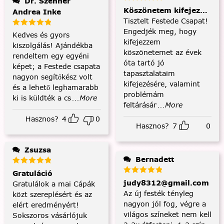
Dr. Szenner
Köszönetem kifejezése és
Andrea Inke
Tisztelt Festede Csapat!
Engedjék meg, hogy
Kedves és gyors
kifejezzem
kiszolgálás! Ajándékba
köszönetemet az évek
rendeltem egy egyéni
óta tartó jó
képet; a Festede csapata
tapasztalataim
nagyon segítőkész volt
kifejezésére, valamint
és a lehető leghamarabb
problémám
ki is küldték a cs
...More
feltárásár
...More
Hasznos?
4
0
Hasznos?
7
0
Zsuzsa
Bernadett
Gratuláció
judy8312@gmail.com
Gratulálok a mai Cápák
Az új festék tényleg
közt szereplésért és az
nagyon jól fog, végre a
elért eredményért!
világos színeket nem kell
Sokszoros vásárlójuk