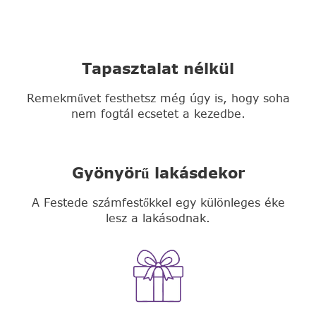
Tapasztalat nélkül
Remekművet festhetsz még úgy is, hogy soha
nem fogtál ecsetet a kezedbe.
Gyönyörű lakásdekor
A Festede számfestőkkel egy különleges éke
lesz a lakásodnak.