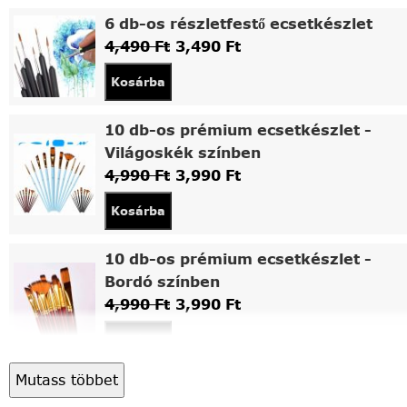
6 db-os részletfestő ecsetkészlet
4,490
Ft
3,490
Ft
Kosárba
10 db-os prémium ecsetkészlet -
Világoskék színben
4,990
Ft
3,990
Ft
Kosárba
10 db-os prémium ecsetkészlet -
Bordó színben
4,990
Ft
3,990
Ft
Kosárba
Mutass többet
Asztali fa festőállvány