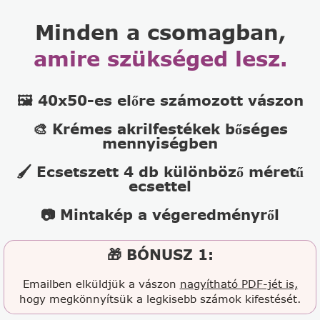
Minden a csomagban,
amire szükséged lesz.
🖼️ 40x50-es előre számozott vászon
🎨 Krémes akrilfestékek bőséges
mennyiségben
🖌️ Ecsetszett 4 db különböző méretű
ecsettel
📷 Mintakép a végeredményről
🎁 BÓNUSZ 1:
Emailben elküldjük a vászon
nagyítható PDF-jét is,
hogy megkönnyítsük a legkisebb számok kifestését.