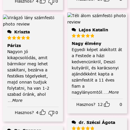
Hasznos?
4
0
Lajos Katalin
Kriszta
Nagy élmény
Párizs
Egyedi képet alakított át
Nagyon jó
a Festede a házi
kikapcsolódás, amit
kedvencünkről, Desző
bármikor meg lehet
kutyáról, és karácsonyi
szakítani, bezárva a
ajándékként kapta a
festékes tégelyeket,
számfestőt a 11 éves
majd onnan tudjuk
fiam a
folytatni, ha van 1-2
nagylányomtól.
...More
szabad óránk, ahol
...More
Hasznos?
12
0
Hasznos?
4
0
dr. Szécsi Ágota