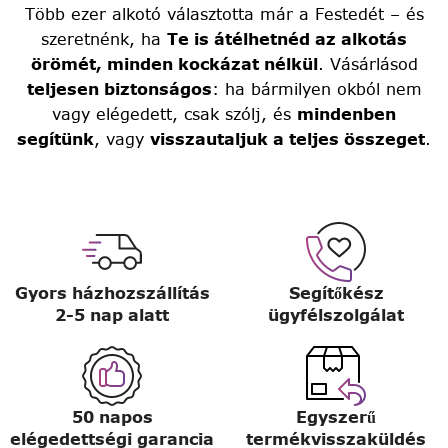
Több ezer alkotó választotta már a Festedét – és
szeretnénk, ha
Te is átélhetnéd az alkotás
örömét, minden kockázat nélkül
. Vásárlásod
teljesen biztonságos
: ha bármilyen okból nem
vagy elégedett, csak szólj, és
mindenben
segítünk
, vagy
visszautaljuk a teljes összeget
.
Gyors házhozszállítás
Segítőkész
2-5 nap alatt
ügyfélszolgálat
50 napos
Egyszerű
elégedettségi garancia
termékvisszaküldés