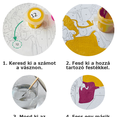
1. Keresd ki a számot
2. Fesd ki a hozzá
a vásznon.
tartozó festékkel.
3. Mosd ki az
4. Fess egy másik