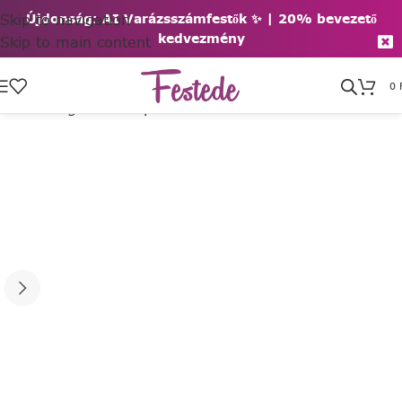
Skip to navigation
Újdonság: AI Varázsszámfestők ✨ | 2
0% bevezető
kedvezmény
Skip to main content
0