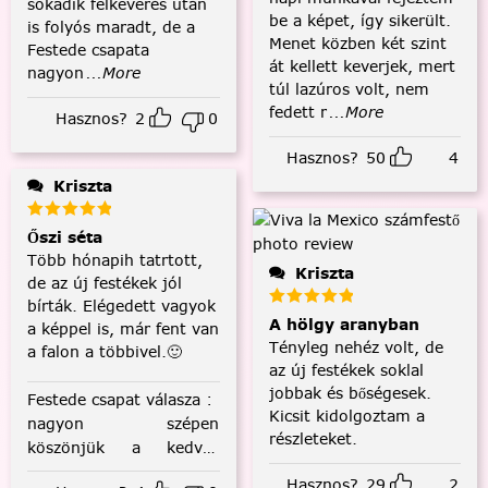
sokadik felkeverés után
be a képet, így sikerült.
is folyós maradt, de a
Menet közben két szint
Festede csapata
át kellett keverjek, mert
nagyon
...More
túl lazúros volt, nem
fedett r
...More
Hasznos?
2
0
Hasznos?
50
4
Kriszta
Őszi séta
Több hónapih tatrtott,
Kriszta
de az új festékek jól
bírták. Elégedett vagyok
A hölgy aranyban
a képpel is, már fent van
Tényleg nehéz volt, de
a falon a többivel.🙂
az új festékek soklal
jobbak és bőségesek.
Festede csapat válasza
:
Kicsit kidolgoztam a
nagyon szépen
részleteket.
köszönjük a kedves
visszajelzést! :)
Hasznos?
29
2