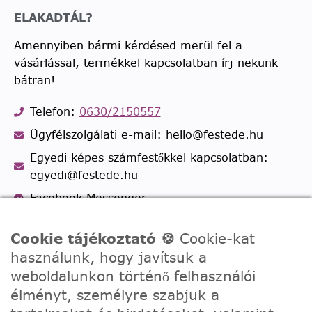
ELAKADTÁL?
Amennyiben bármi kérdésed merül fel a
vásárlással, termékkel kapcsolatban írj nekünk
bátran!
Telefon:
0630/2150557
Ügyfélszolgálati e-mail: hello@festede.hu
Egyedi képes számfestőkkel kapcsolatban:
egyedi@festede.hu
Facebook Messenger
Csatlakozz 19.000 fős
Facebook csoportunkhoz!
Cookie tájékoztató 🍪
Cookie-kat
használunk, hogy javítsuk a
weboldalunkon történő felhasználói
élményt, személyre szabjuk a