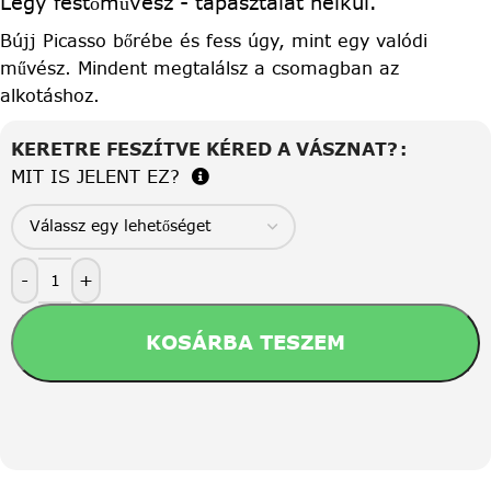
Légy festőművész - tapasztalat nélkül.
Bújj Picasso bőrébe és fess úgy, mint egy valódi
művész. Mindent megtalálsz a csomagban az
alkotáshoz.
KERETRE FESZÍTVE KÉRED A VÁSZNAT?
MIT IS JELENT EZ?
-
+
KOSÁRBA TESZEM