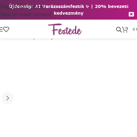
Skip to navigation
Újdonság: AI Varázsszámfestők ✨ | 2
0% bevezető
kedvezmény
Skip to main content
0