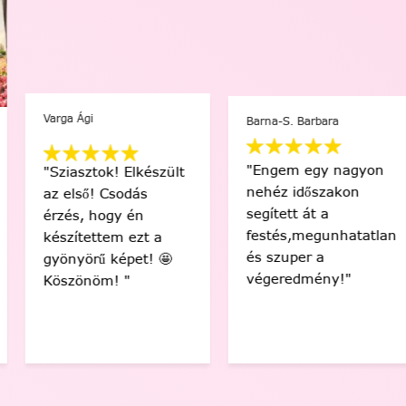
Varga Ági
Barna-S. Barbara
"Engem egy nagyon
"Sziasztok! Elkészült
nehéz időszakon
az első! Csodás
segített át a
érzés, hogy én
festés,megunhatatlan
készítettem ezt a
és szuper a
gyönyörű képet! 🤩
végeredmény!"
Köszönöm! "