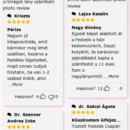
Lajos Katalin
Kriszta
Nagy élmény
Párizs
Egyedi képet alakított át
Nagyon jó
a Festede a házi
kikapcsolódás, amit
kedvencünkről, Desző
bármikor meg lehet
kutyáról, és karácsonyi
szakítani, bezárva a
ajándékként kapta a
festékes tégelyeket,
számfestőt a 11 éves
majd onnan tudjuk
fiam a
folytatni, ha van 1-2
nagylányomtól.
...More
szabad óránk, ahol
...More
Hasznos?
12
0
Hasznos?
4
0
dr. Szécsi Ágota
Dr. Szenner
Köszönetem kifejezése és
Andrea Inke
Tisztelt Festede Csapat!