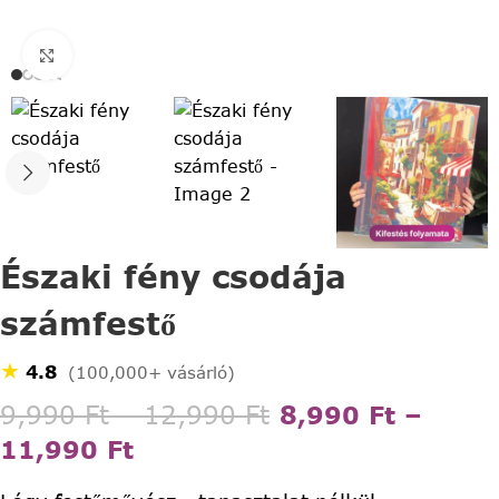
Click to enlarge
Északi fény csodája
számfestő
★
4.8
(100,000+ vásárló)
9,990
Ft
–
12,990
Ft
8,990
Ft
–
11,990
Ft