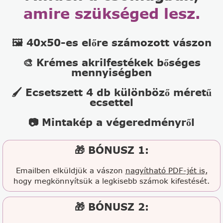
amire szükséged lesz.
🖼️ 40x50-es előre számozott vászon
🎨 Krémes akrilfestékek bőséges
mennyiségben
🖌️ Ecsetszett 4 db különböző méretű
ecsettel
📷 Mintakép a végeredményről
🎁 BÓNUSZ 1:
Emailben elküldjük a vászon
nagyítható PDF-jét is,
hogy megkönnyítsük a legkisebb számok kifestését.
🎁 BÓNUSZ 2: