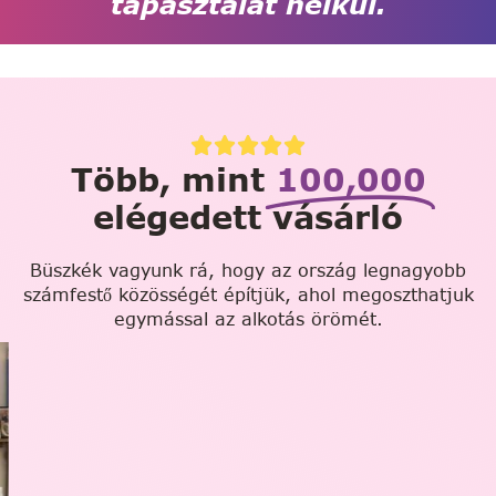
tapasztalat nélkül.
Több, mint
100,000
elégedett vásárló
Büszkék vagyunk rá, hogy az ország legnagyobb
számfestő közösségét építjük, ahol megoszthatjuk
egymással az alkotás örömét.