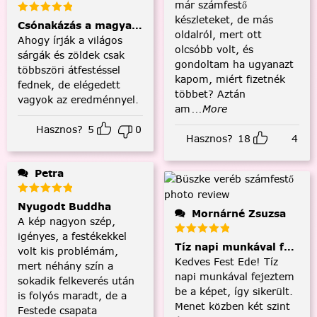
már számfestő
készleteket, de más
Csónakázás a magyar tengeren
oldalról, mert ott
Ahogy írják a világos
olcsóbb volt, és
sárgák és zöldek csak
gondoltam ha ugyanazt
többszöri átfestéssel
kapom, miért fizetnék
fednek, de elégedett
többet? Aztán
vagyok az eredménnyel.
am
...More
Hasznos?
5
0
Hasznos?
18
4
Petra
Nyugodt Buddha
Mornárné Zsuzsa
A kép nagyon szép,
igényes, a festékekkel
Tíz napi munkával fejezt
volt kis problémám,
Kedves Fest Ede! Tíz
mert néhány szín a
napi munkával fejeztem
sokadik felkeverés után
be a képet, így sikerült.
is folyós maradt, de a
Menet közben két szint
Festede csapata