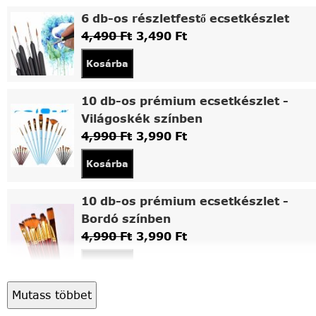
6 db-os részletfestő ecsetkészlet
4,490
Ft
3,490
Ft
Kosárba
10 db-os prémium ecsetkészlet -
Világoskék színben
4,990
Ft
3,990
Ft
Kosárba
10 db-os prémium ecsetkészlet -
Bordó színben
4,990
Ft
3,990
Ft
Kosárba
Mutass többet
Asztali fa festőállvány