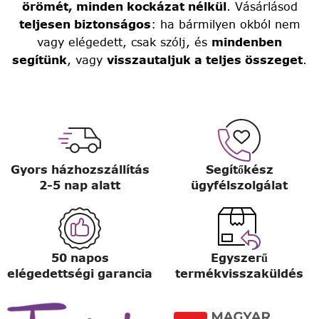
örömét, minden kockázat nélkül
. Vásárlásod
teljesen biztonságos
: ha bármilyen okból nem
vagy elégedett, csak szólj, és
mindenben
segítünk
, vagy
visszautaljuk a teljes összeget
.
Gyors házhozszállítás
Segítőkész
2-5 nap alatt
ügyfélszolgálat
50 napos
Egyszerű
elégedettségi garancia
termékvisszaküldés