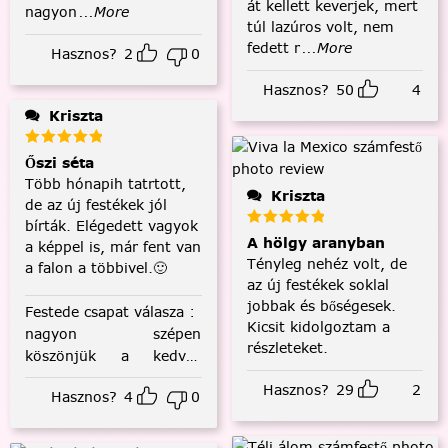
át kellett keverjek, mert
nagyon
...More
túl lazúros volt, nem
fedett r
...More
Hasznos?
2
0
Hasznos?
50
4
Kriszta
Őszi séta
Több hónapih tatrtott,
Kriszta
de az új festékek jól
bírták. Elégedett vagyok
A hölgy aranyban
a képpel is, már fent van
Tényleg nehéz volt, de
a falon a többivel.🙂
az új festékek soklal
jobbak és bőségesek.
Festede csapat válasza
:
Kicsit kidolgoztam a
nagyon szépen
részleteket.
köszönjük a kedves
visszajelzést! :)
Hasznos?
29
2
Hasznos?
4
0