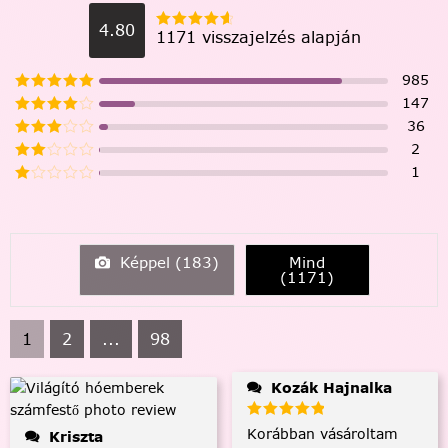
4.80
1171 visszajelzés alapján
985
147
36
2
1
Képpel (
183
)
Mind
(
1171
)
1
2
...
98
Kozák Hajnalka
Korábban vásároltam
Kriszta