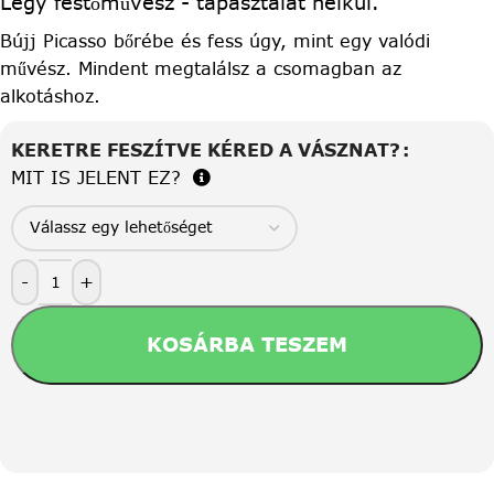
Légy festőművész - tapasztalat nélkül.
Bújj Picasso bőrébe és fess úgy, mint egy valódi
művész. Mindent megtalálsz a csomagban az
alkotáshoz.
KERETRE FESZÍTVE KÉRED A VÁSZNAT?
MIT IS JELENT EZ?
-
+
KOSÁRBA TESZEM