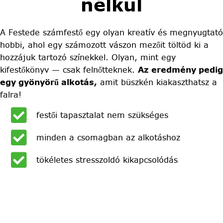
nélkül
A Festede számfestő egy olyan kreatív és megnyugtató
hobbi, ahol egy számozott vászon mezőit töltöd ki a
hozzájuk tartozó színekkel. Olyan, mint egy
kifestőkönyv — csak felnőtteknek.
Az eredmény pedig
egy gyönyörű alkotás,
amit büszkén kiakaszthatsz a
falra!
festői tapasztalat nem szükséges
minden a csomagban az alkotáshoz
tökéletes stresszoldó kikapcsolódás