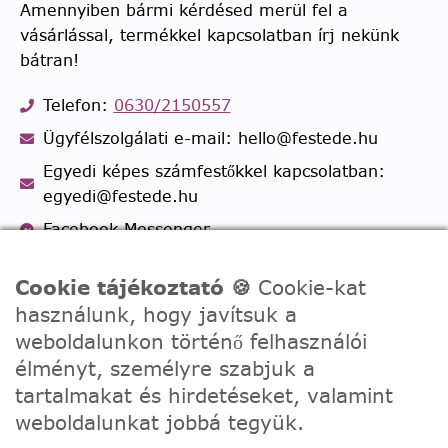
Amennyiben bármi kérdésed merül fel a
vásárlással, termékkel kapcsolatban írj nekünk
bátran!
Telefon:
0630/2150557
Ügyfélszolgálati e-mail: hello@festede.hu
Egyedi képes számfestőkkel kapcsolatban:
egyedi@festede.hu
Facebook Messenger
Csatlakozz 19.000 fős
Facebook csoportunkhoz!
Cookie tájékoztató 🍪
Cookie-kat
használunk, hogy javítsuk a
weboldalunkon történő felhasználói
élményt, személyre szabjuk a
tartalmakat és hirdetéseket, valamint
weboldalunkat jobbá tegyük.