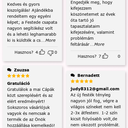
Engedjék meg, hogy
Kedves és gyors
kifejezzem
kiszolgálás! Ajándékba
köszönetemet az évek
rendeltem egy egyéni
óta tartó jó
képet; a Festede csapata
tapasztalataim
nagyon segítőkész volt
kifejezésére, valamint
és a lehető leghamarabb
problémám
ki is küldték a cs
...More
feltárásár
...More
Hasznos?
4
0
Hasznos?
7
0
Zsuzsa
Bernadett
Gratuláció
judy8312@gmail.com
Gratulálok a mai Cápák
Az új festék tényleg
közt szereplésért és az
nagyon jól fog, végre a
elért eredményért!
világos színeket nem kell
Sokszoros vásárlójuk
2-3x átfesteni. 1-2 szín
vagyok és nemcsak a
kicsit folyósabb volt,de
termék de az Önök
nem okozott problémát.
hozzáállása kiemelkedő!