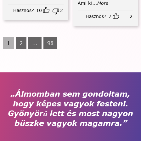
Ami ki
...More
Hasznos?
10
2
Hasznos?
7
2
1
2
...
98
„Álmomban sem gondoltam,
hogy képes vagyok festeni.
Gyönyörű lett és most nagyon
büszke vagyok magamra.”