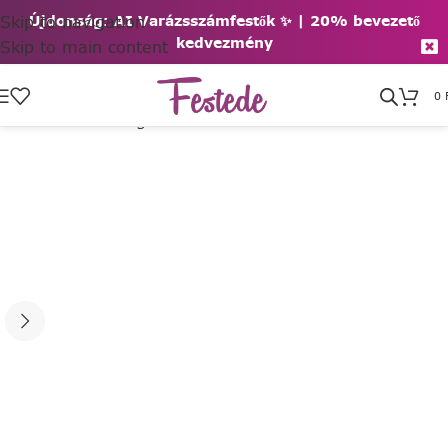
Skip to navigation
Újdonság: AI Varázsszámfestők ✨ | 2
0% bevezető
kedvezmény
Skip to main content
0