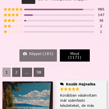
985
147
36
2
1
Képpel (
183
)
Mind
(
1171
)
1
2
...
98
Kozák Hajnalka
Korábban vásároltam
már számfestő
készleteket, de más