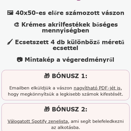
🖼️ 40x50-es előre számozott vászon
🎨 Krémes akrilfestékek bőséges
mennyiségben
🖌️ Ecsetszett 4 db különböző méretű
ecsettel
📷 Mintakép a végeredményről
🎁 BÓNUSZ 1:
Emailben elküldjük a vászon
nagyítható PDF-jét is,
hogy megkönnyítsük a legkisebb számok kifestését.
🎁 BÓNUSZ 2:
Válogatott Spotify zenelista
, ami segít belefeledkezni
az alkotásba.