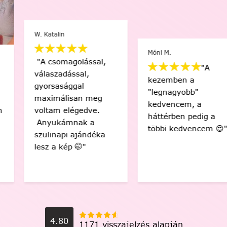
W. Katalin
Móni M.
"A csomagolással,
"A
válaszadással,
kezemben a
gyorsasággal
"legnagyobb"
maximálisan meg
kedvencem, a
voltam elégedve.
háttérben pedig a
Anyukámnak a
többi kedvencem 😍"
szülinapi ajándéka
lesz a kép 🤭"
4.80
1171 visszajelzés alapján