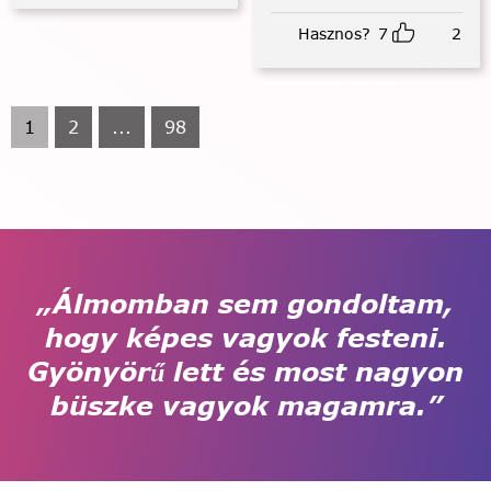
Hasznos?
7
2
1
2
...
98
„Álmomban sem gondoltam,
hogy képes vagyok festeni.
Gyönyörű lett és most nagyon
büszke vagyok magamra.”