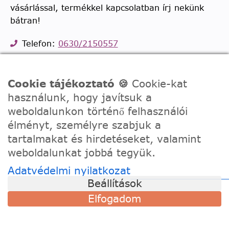
vásárlással, termékkel kapcsolatban írj nekünk
bátran!
Telefon:
0630/2150557
Ügyfélszolgálati e-mail: hello@festede.hu
Egyedi képes számfestőkkel kapcsolatban:
Cookie tájékoztató 🍪
Cookie-kat
egyedi@festede.hu
használunk, hogy javítsuk a
Facebook Messenger
weboldalunkon történő felhasználói
Csatlakozz 19.000 fős
Facebook csoportunkhoz!
élményt, személyre szabjuk a
tartalmakat és hirdetéseket, valamint
weboldalunkat jobbá tegyük.
Adatvédelmi nyilatkozat
Beállítások
Elfogadom