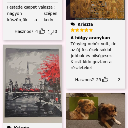
Festede csapat válasza
:
nagyon szépen
köszönjük a kedves
Kriszta
visszajelzést! :)
Hasznos?
4
0
A hölgy aranyban
Tényleg nehéz volt, de
az új festékek soklal
jobbak és bőségesek.
Kicsit kidolgoztam a
részleteket.
Hasznos?
29
2
Kriszta