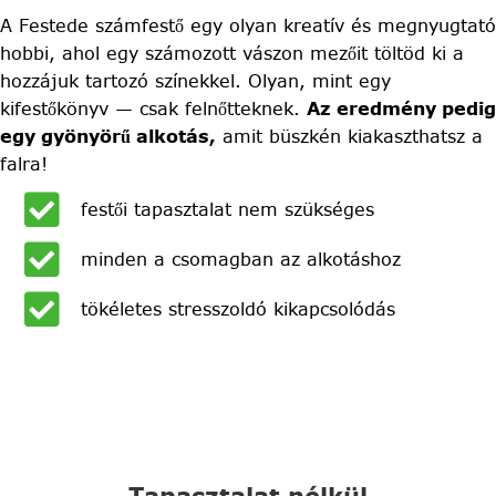
A Festede számfestő egy olyan kreatív és megnyugtató
hobbi, ahol egy számozott vászon mezőit töltöd ki a
hozzájuk tartozó színekkel. Olyan, mint egy
kifestőkönyv — csak felnőtteknek.
Az eredmény pedig
egy gyönyörű alkotás,
amit büszkén kiakaszthatsz a
falra!
festői tapasztalat nem szükséges
minden a csomagban az alkotáshoz
tökéletes stresszoldó kikapcsolódás
Tapasztalat nélkül