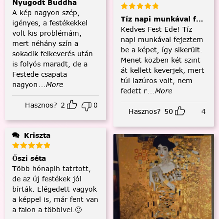
Nyugodt Buddha
A kép nagyon szép,
Tíz napi munkával fejezt
igényes, a festékekkel
Kedves Fest Ede! Tíz
volt kis problémám,
napi munkával fejeztem
mert néhány szín a
be a képet, így sikerült.
sokadik felkeverés után
Menet közben két szint
is folyós maradt, de a
át kellett keverjek, mert
Festede csapata
túl lazúros volt, nem
nagyon
...More
fedett r
...More
Hasznos?
2
0
Hasznos?
50
4
Kriszta
Őszi séta
Több hónapih tatrtott,
de az új festékek jól
bírták. Elégedett vagyok
a képpel is, már fent van
a falon a többivel.🙂