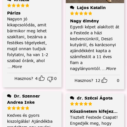
Lajos Katalin
Párizs
Nagyon jó
Nagy élmény
kikapcsolódás, amit
Egyedi képet alakított át
bármikor meg lehet
a Festede a házi
szakítani, bezárva a
kedvencünkről, Desző
festékes tégelyeket,
kutyáról, és karácsonyi
majd onnan tudjuk
ajándékként kapta a
folytatni, ha van 1-2
számfestőt a 11 éves
szabad óránk, ahol
fiam a
...More
nagylányomtól.
...More
Hasznos?
4
0
Hasznos?
12
0
Dr. Szenner
dr. Szécsi Ágota
Andrea Inke
Köszönetem kifejezése és
Kedves és gyors
Tisztelt Festede Csapat!
kiszolgálás! Ajándékba
Engedjék meg, hogy