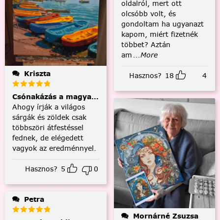
oldalról, mert ott
olcsóbb volt, és
gondoltam ha ugyanazt
kapom, miért fizetnék
többet? Aztán
am
...More
Kriszta
Hasznos?
18
4
Csónakázás a magyar tengeren
Ahogy írják a világos
sárgák és zöldek csak
többszöri átfestéssel
fednek, de elégedett
vagyok az eredménnyel.
Hasznos?
5
0
Petra
Mornárné Zsuzsa