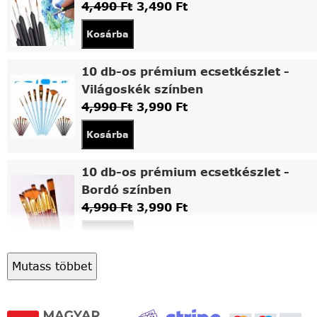
4,490
Ft
3,490
Ft
Kosárba
10 db-os prémium ecsetkészlet -
Világoskék színben
4,990
Ft
3,990
Ft
Kosárba
10 db-os prémium ecsetkészlet -
Bordó színben
4,990
Ft
3,990
Ft
Kosárba
Mutass többet
Asztali fa festőállvány
5,490
Ft
4,490
Ft