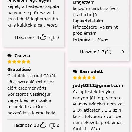
rendeltem egy egyéni
kifejezzem
képet; a Festede csapata
köszönetemet az évek
nagyon segítőkész volt
óta tartó jó
és a lehető leghamarabb
tapasztalataim
ki is küldték a cs
...More
kifejezésére, valamint
problémám
Hasznos?
4
0
feltárásár
...More
Hasznos?
7
0
Zsuzsa
Gratuláció
Bernadett
Gratulálok a mai Cápák
közt szereplésért és az
judy8312@gmail.com
elért eredményért!
Az új festék tényleg
Sokszoros vásárlójuk
nagyon jól fog, végre a
vagyok és nemcsak a
világos színeket nem kell
termék de az Önök
2-3x átfesteni. 1-2 szín
hozzáállása kiemelkedő!
kicsit folyósabb volt,de
nem okozott problémát.
Hasznos?
10
2
Ami ki
...More