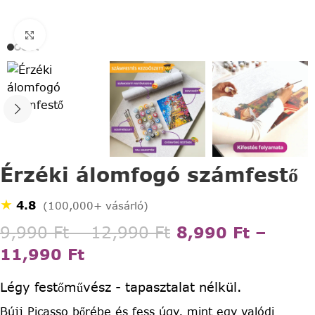
Click to enlarge
Érzéki álomfogó számfestő
★
4.8
(100,000+ vásárló)
9,990
Ft
–
12,990
Ft
8,990
Ft
–
11,990
Ft
Légy festőművész - tapasztalat nélkül.
Bújj Picasso bőrébe és fess úgy, mint egy valódi