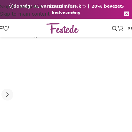
Skip to navigation
Újdonság: AI Varázsszámfestők ✨ | 2
0% bevezető
kedvezmény
Skip to main content
0