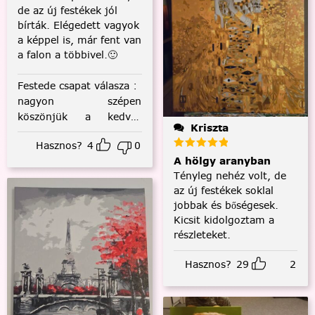
de az új festékek jól
bírták. Elégedett vagyok
a képpel is, már fent van
a falon a többivel.🙂
Festede csapat válasza
:
nagyon szépen
köszönjük a kedves
Kriszta
visszajelzést! :)
Hasznos?
4
0
A hölgy aranyban
Tényleg nehéz volt, de
az új festékek soklal
jobbak és bőségesek.
Kicsit kidolgoztam a
részleteket.
Hasznos?
29
2