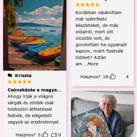
Korábban vásároltam
már számfestő
készleteket, de más
oldalról, mert ott
olcsóbb volt, és
gondoltam ha ugyanazt
kapom, miért fizetnék
többet? Aztán
am
...More
Kriszta
Hasznos?
18
4
Csónakázás a magyar tengeren
Ahogy írják a világos
sárgák és zöldek csak
többszöri átfestéssel
fednek, de elégedett
vagyok az eredménnyel.
Hasznos?
5
0