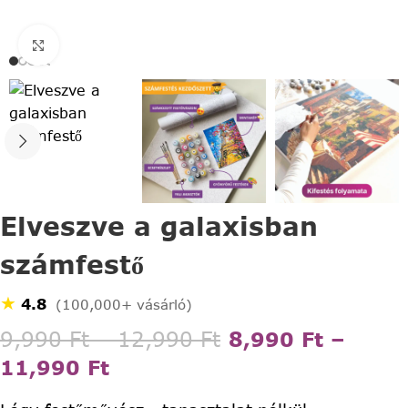
Click to enlarge
Elveszve a galaxisban
számfestő
★
4.8
(100,000+ vásárló)
9,990
Ft
–
12,990
Ft
8,990
Ft
–
11,990
Ft