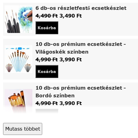
6 db-os részletfestő ecsetkészlet
4,490
Ft
3,490
Ft
Kosárba
10 db-os prémium ecsetkészlet -
Világoskék színben
4,990
Ft
3,990
Ft
Kosárba
10 db-os prémium ecsetkészlet -
Bordó színben
4,990
Ft
3,990
Ft
Kosárba
Mutass többet
Asztali fa festőállvány