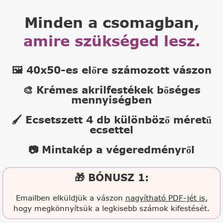
Minden a csomagban,
amire szükséged lesz.
🖼️ 40x50-es előre számozott vászon
🎨 Krémes akrilfestékek bőséges
mennyiségben
🖌️ Ecsetszett 4 db különböző méretű
ecsettel
📷 Mintakép a végeredményről
🎁 BÓNUSZ 1:
Emailben elküldjük a vászon
nagyítható PDF-jét is,
hogy megkönnyítsük a legkisebb számok kifestését.