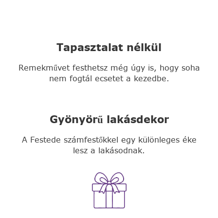
Tapasztalat nélkül
Remekművet festhetsz még úgy is, hogy soha
nem fogtál ecsetet a kezedbe.
Gyönyörű lakásdekor
A Festede számfestőkkel egy különleges éke
lesz a lakásodnak.