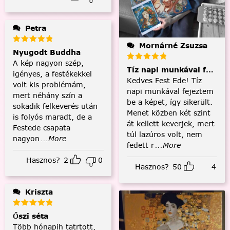
Petra
Mornárné Zsuzsa
Nyugodt Buddha
A kép nagyon szép,
Tíz napi munkával fejezt
igényes, a festékekkel
Kedves Fest Ede! Tíz
volt kis problémám,
napi munkával fejeztem
mert néhány szín a
be a képet, így sikerült.
sokadik felkeverés után
Menet közben két szint
is folyós maradt, de a
át kellett keverjek, mert
Festede csapata
túl lazúros volt, nem
nagyon
...More
fedett r
...More
Hasznos?
2
0
Hasznos?
50
4
Kriszta
Őszi séta
Több hónapih tatrtott,