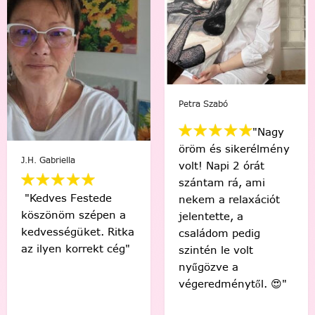
Petra Szabó
Viki Vas-Lukács
"Nagy
öröm és sikerélmény
"Kedvenc egyéni
volt! Napi 2 órát
számfestőmmel 🥰
szántam rá, ami
tökéletes lett,
nekem a relaxációt
élmény volt minden
jelentette, a
egyes ecsetvonás!
családom pedig
Köszönöm Festede!
szintén le volt
❤️🤗"
nyűgözve a
végeredménytől. 😍"