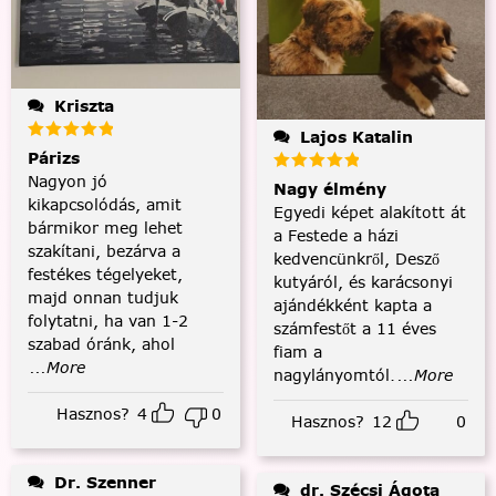
Kriszta
Lajos Katalin
Párizs
Nagyon jó
Nagy élmény
kikapcsolódás, amit
Egyedi képet alakított át
bármikor meg lehet
a Festede a házi
szakítani, bezárva a
kedvencünkről, Desző
festékes tégelyeket,
kutyáról, és karácsonyi
majd onnan tudjuk
ajándékként kapta a
folytatni, ha van 1-2
számfestőt a 11 éves
szabad óránk, ahol
fiam a
...More
nagylányomtól.
...More
Hasznos?
4
0
Hasznos?
12
0
Dr. Szenner
dr. Szécsi Ágota