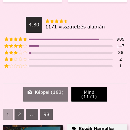
4.80
1171 visszajelzés alapján
985
147
36
2
1
Képpel (
183
)
Mind
(
1171
)
1
2
...
98
Kozák Hajnalka