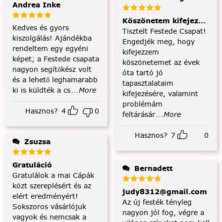
Andrea Inke
Köszönetem kifejezése és
Kedves és gyors
Tisztelt Festede Csapat!
kiszolgálás! Ajándékba
Engedjék meg, hogy
rendeltem egy egyéni
kifejezzem
képet; a Festede csapata
köszönetemet az évek
nagyon segítőkész volt
óta tartó jó
és a lehető leghamarabb
tapasztalataim
ki is küldték a cs
...More
kifejezésére, valamint
problémám
Hasznos?
4
0
feltárásár
...More
Hasznos?
7
0
Zsuzsa
Gratuláció
Bernadett
Gratulálok a mai Cápák
közt szereplésért és az
judy8312@gmail.com
elért eredményért!
Az új festék tényleg
Sokszoros vásárlójuk
nagyon jól fog, végre a
vagyok és nemcsak a