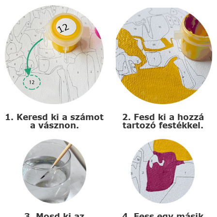
1. Keresd ki a számot
2. Fesd ki a hozzá
a vásznon.
tartozó festékkel.
3. Mosd ki az
4. Fess egy másik