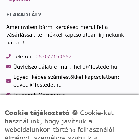
ELAKADTÁL?
Amennyiben bármi kérdésed merül fel a
vásárlással, termékkel kapcsolatban írj nekünk
bátran!
Telefon:
0630/2150557
Ügyfélszolgálati e-mail: hello@festede.hu
Egyedi képes számfestőkkel kapcsolatban:
egyedi@festede.hu
Facebook Messenger
Csatlakozz 19.000 fős
Facebook csoportunkhoz!
Cookie tájékoztató 🍪
Cookie-kat
használunk, hogy javítsuk a
weboldalunkon történő felhasználói
élményt, személyre szabjuk a