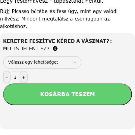
Légy festőművész - tapasztalat nélkül.
Bújj Picasso bőrébe és fess úgy, mint egy valódi
művész. Mindent megtalálsz a csomagban az
alkotáshoz.
KERETRE FESZÍTVE KÉRED A VÁSZNAT?
MIT IS JELENT EZ?
-
+
KOSÁRBA TESZEM