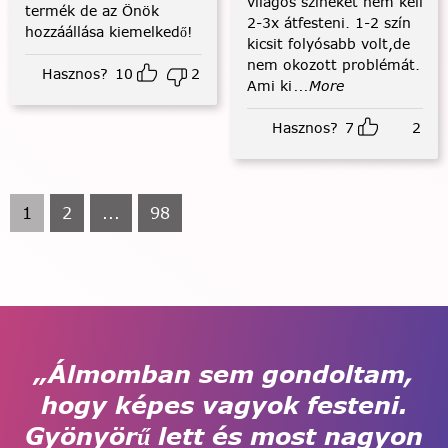
világos színeket nem kell
termék de az Önök
2-3x átfesteni. 1-2 szín
hozzáállása kiemelkedő!
kicsit folyósabb volt,de
nem okozott problémát.
Hasznos?
10
2
Ami ki
...More
Hasznos?
7
2
1
2
...
98
„Álmomban sem gondoltam,
hogy képes vagyok festeni.
Gyönyörű lett és most nagyon