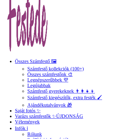
Összes Számfestő 🖼️
Számfestő kollekciók (100+)
Összes számfestőnk 🎨
Legnépszerűbbek 💜
Legújabbak
Számfestő gyerekeknek 👨‍👩‍👧‍👦
Számfestő kiegészítők, extra festék 🖌️
Ajándékutalványok 🎁
Saját fotós ✨
Varázs számfestők ✨
ÚJDONSÁG
Vélemények
Infók ℹ️
Rólunk