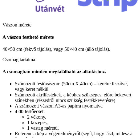
Vászon mérete
A vászon festhető mérete
40×50 cm (fekvő tájolás), vagy 50×40 cm (álló tájolás).
Csomag tartalma
A csomagban minden megtalálható az alkotáshoz.
Számozott festővászon: (50cm X 40cm) – keretre feszítve,
vagy keret nélkül
Számozott akrilfestékek, a képhez szükséges, előre bekevert
színekben (részedről nincs szükség festékkeverésre)
A számozott vászon A3-as papírra nyomtatva
4 db festőecset:
2 vékony,
1 közepes,
1 vastag méretű.
Referencia kép a végeredményről (segít, hogy lásd, mi lesz a