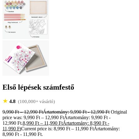
Első lépések számfestő
★
4.8
(100,000+ vásárló)
9,990
Ft
–
12,990
Ft
Ártartomány: 9,990 Ft - 12,990 Ft
Original
price was: 9,990 Ft – 12,990 FtÁrtartomány: 9,990 Ft -
12,990 Ft.
8,990
Ft
–
11,990
Ft
Ártartomány: 8,990 Ft -
11,990 Ft
Current price is: 8,990 Ft – 11,990 FtÁrtartomány:
8,990 Ft - 11,990 Ft.