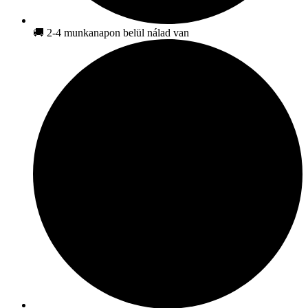
🚚 2-4 munkanapon belül nálad van