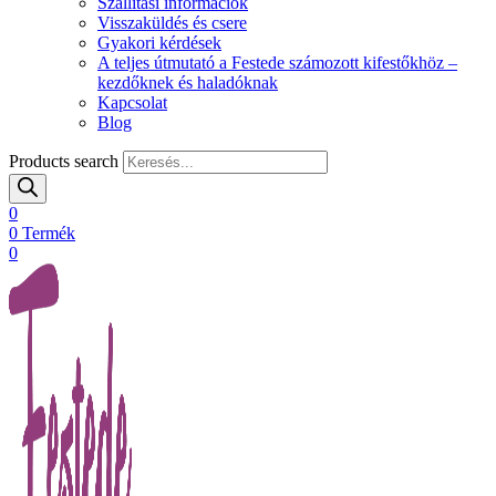
Szállítási információk
Visszaküldés és csere
Gyakori kérdések
A teljes útmutató a Festede számozott kifestőkhöz –
kezdőknek és haladóknak
Kapcsolat
Blog
Products search
0
0
Termék
0