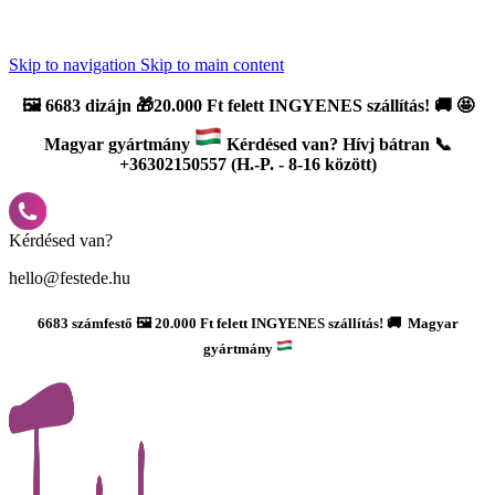
Újdonság: AI Varázsszámfestők ✨ | 2
0% bevezető kedvezmény
Skip to navigation
Skip to main content
🖼️
6683 dizájn 🎁20.000 Ft felett INGYENES szállítás!
🚚
🤩
Magyar gyártmány
Kérdésed van? Hívj bátran 📞
+36302150557 (H.-P. - 8-16 között)
Kérdésed van?
hello@festede.hu
6683 számfestő 🖼️ 20.000 Ft felett INGYENES szállítás! 🚚 Magyar
gyártmány