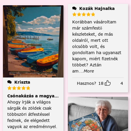
Kozák Hajnalka
Korábban vásároltam
már számfestő
készleteket, de más
oldalról, mert ott
olcsóbb volt, és
gondoltam ha ugyanazt
kapom, miért fizetnék
többet? Aztán
am
...More
Kriszta
Hasznos?
18
4
Csónakázás a magyar tengeren
Ahogy írják a világos
sárgák és zöldek csak
többszöri átfestéssel
fednek, de elégedett
vagyok az eredménnyel.