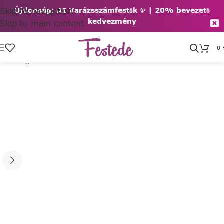
Skip to navigation
Újdonság: AI Varázsszámfestők ✨ | 2
0% bevezető
kedvezmény
Skip to main content
0