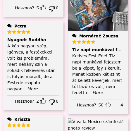
Hasznos?
5
0
Petra
Mornárné Zsuzsa
Nyugodt Buddha
A kép nagyon szép,
Tíz napi munkával fejezt
igényes, a festékekkel
Kedves Fest Ede! Tíz
volt kis problémám,
napi munkával fejeztem
mert néhány szín a
be a képet, így sikerült.
sokadik felkeverés után
Menet közben két szint
is folyós maradt, de a
át kellett keverjek, mert
Festede csapata
túl lazúros volt, nem
nagyon
...More
fedett r
...More
Hasznos?
2
0
Hasznos?
50
4
Kriszta