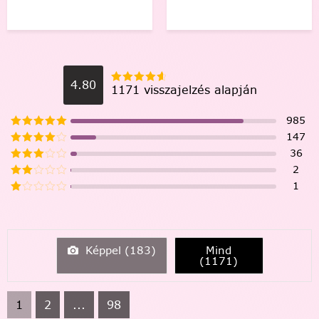
4.80
1171 visszajelzés alapján
985
147
36
2
1
Képpel (
183
)
Mind
(
1171
)
1
2
...
98