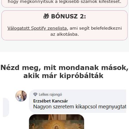
hogy megkönnyítsük a legkisebb számok kifestését.
🎁 BÓNUSZ 2:
Válogatott Spotify zenelista
, ami segít belefeledkezni
az alkotásba.
Nézd meg, mit mondanak mások,
akik már kipróbálták