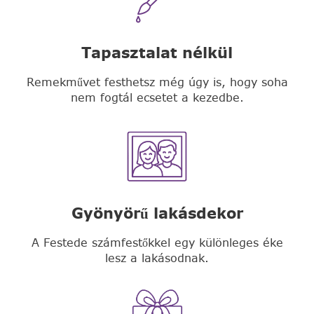
Tapasztalat nélkül
Remekművet festhetsz még úgy is, hogy soha
nem fogtál ecsetet a kezedbe.
Gyönyörű lakásdekor
A Festede számfestőkkel egy különleges éke
lesz a lakásodnak.