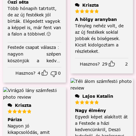
Őszi séta
Kriszta
Több hónapih tatrtott,
de az új festékek jól
A hölgy aranyban
bírták. Elégedett vagyok
Tényleg nehéz volt, de
a képpel is, már fent van
az új festékek soklal
a falon a többivel.🙂
jobbak és bőségesek.
Kicsit kidolgoztam a
Festede csapat válasza
:
részleteket.
nagyon szépen
köszönjük a kedves
Hasznos?
29
2
visszajelzést! :)
Hasznos?
4
0
Lajos Katalin
Kriszta
Nagy élmény
Egyedi képet alakított át
Párizs
a Festede a házi
Nagyon jó
kedvencünkről, Desző
kikapcsolódás, amit
kutyáról, és karácsonyi