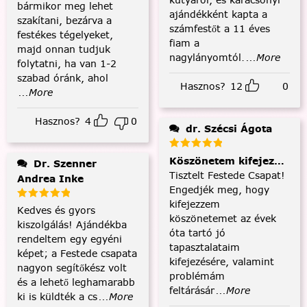
bármikor meg lehet
ajándékként kapta a
szakítani, bezárva a
számfestőt a 11 éves
festékes tégelyeket,
fiam a
majd onnan tudjuk
nagylányomtól.
...More
folytatni, ha van 1-2
szabad óránk, ahol
Hasznos?
12
0
...More
Hasznos?
4
0
dr. Szécsi Ágota
Köszönetem kifejezése és
Dr. Szenner
Tisztelt Festede Csapat!
Andrea Inke
Engedjék meg, hogy
kifejezzem
Kedves és gyors
köszönetemet az évek
kiszolgálás! Ajándékba
óta tartó jó
rendeltem egy egyéni
tapasztalataim
képet; a Festede csapata
kifejezésére, valamint
nagyon segítőkész volt
problémám
és a lehető leghamarabb
feltárásár
...More
ki is küldték a cs
...More