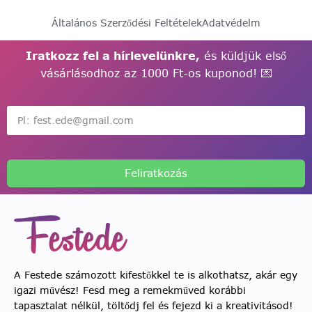
Általános Szerződési Feltételek
Adatvédelm
Iratkozz fel a hírlevelünkre,
és küldjük első
vásárlásodhoz az 1000 Ft-os kuponod! 💌
Feliratkozás
A Festede számozott kifestőkkel te is alkothatsz, akár egy
igazi művész! Fesd meg a remekműved korábbi
tapasztalat nélkül, töltődj fel és fejezd ki a kreativitásod!