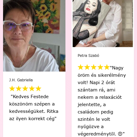
Mikus Bernadett
Viki Vas-Lukács
"Minden percében
"Kedvenc egyéni
egy igazi festő
számfestőmmel 🥰
“művésznek”
tökéletes lett,
éreztem magam.
élmény volt minden
Soha nem hittem
egyes ecsetvonás!
volna, hogy egy ilyen
Köszönöm Festede!
alkotást festéssel
❤️🤗"
meg tudok csinálni.
🙂"