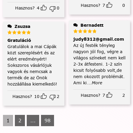
Hasznos?
7
0
Hasznos?
4
0
Bernadett
Zsuzsa
judy8312@gmail.com
Gratuláció
Az új festék tényleg
Gratulálok a mai Cápák
nagyon jól fog, végre a
közt szereplésért és az
világos színeket nem kell
elért eredményért!
2-3x átfesteni. 1-2 szín
Sokszoros vásárlójuk
kicsit folyósabb volt,de
vagyok és nemcsak a
nem okozott problémát.
termék de az Önök
Ami ki
...More
hozzáállása kiemelkedő!
Hasznos?
7
2
Hasznos?
10
2
1
2
...
98