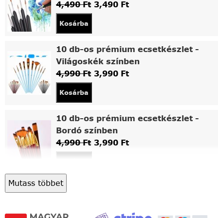
4,490
Ft
3,490
Ft
Kosárba
10 db-os prémium ecsetkészlet -
Világoskék színben
4,990
Ft
3,990
Ft
Kosárba
10 db-os prémium ecsetkészlet -
Bordó színben
4,990
Ft
3,990
Ft
Kosárba
Mutass többet
Asztali fa festőállvány
5,490
Ft
4,490
Ft