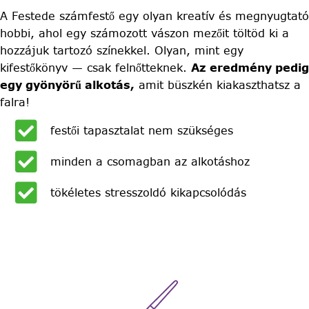
A Festede számfestő egy olyan kreatív és megnyugtató
hobbi, ahol egy számozott vászon mezőit töltöd ki a
hozzájuk tartozó színekkel. Olyan, mint egy
kifestőkönyv — csak felnőtteknek.
Az eredmény pedig
egy gyönyörű alkotás,
amit büszkén kiakaszthatsz a
falra!
festői tapasztalat nem szükséges
minden a csomagban az alkotáshoz
tökéletes stresszoldó kikapcsolódás