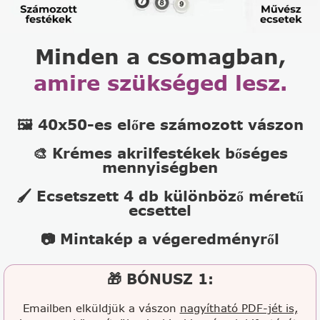
Minden a csomagban,
amire szükséged lesz.
🖼️ 40x50-es előre számozott vászon
🎨 Krémes akrilfestékek bőséges
mennyiségben
🖌️ Ecsetszett 4 db különböző méretű
ecsettel
📷 Mintakép a végeredményről
🎁 BÓNUSZ 1:
Emailben elküldjük a vászon
nagyítható PDF-jét is,