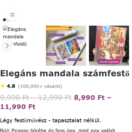
Click to enlarge
Elegáns mandala számfestő
★
4.8
(100,000+ vásárló)
9,990
Ft
–
12,990
Ft
8,990
Ft
–
11,990
Ft
Légy festőművész - tapasztalat nélkül.
Bújj Picasso bőrébe és fess úgy, mint egy valódi