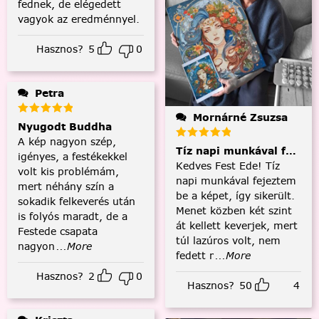
fednek, de elégedett
vagyok az eredménnyel.
Hasznos?
5
0
Petra
Mornárné Zsuzsa
Nyugodt Buddha
A kép nagyon szép,
Tíz napi munkával fejezt
igényes, a festékekkel
Kedves Fest Ede! Tíz
volt kis problémám,
napi munkával fejeztem
mert néhány szín a
be a képet, így sikerült.
sokadik felkeverés után
Menet közben két szint
is folyós maradt, de a
át kellett keverjek, mert
Festede csapata
túl lazúros volt, nem
nagyon
...More
fedett r
...More
Hasznos?
2
0
Hasznos?
50
4