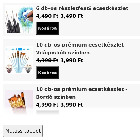
6 db-os részletfestő ecsetkészlet
4,490
Ft
3,490
Ft
Kosárba
10 db-os prémium ecsetkészlet -
Világoskék színben
4,990
Ft
3,990
Ft
Kosárba
10 db-os prémium ecsetkészlet -
Bordó színben
4,990
Ft
3,990
Ft
Kosárba
Mutass többet
Asztali fa festőállvány