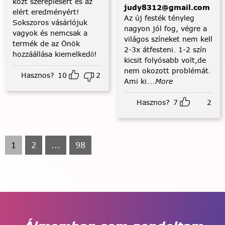
közt szereplésért és az
judy8312@gmail.com
elért eredményért!
Az új festék tényleg
Sokszoros vásárlójuk
nagyon jól fog, végre a
vagyok és nemcsak a
világos színeket nem kell
termék de az Önök
2-3x átfesteni. 1-2 szín
hozzáállása kiemelkedő!
kicsit folyósabb volt,de
nem okozott problémát.
Hasznos?
10
2
Ami ki
...More
Hasznos?
7
2
1
2
...
98