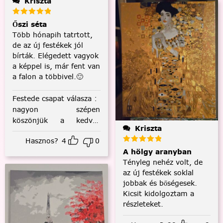
Kriszta
Őszi séta
Több hónapih tatrtott,
de az új festékek jól
bírták. Elégedett vagyok
a képpel is, már fent van
a falon a többivel.🙂
Festede csapat válasza
:
nagyon szépen
köszönjük a kedves
Kriszta
visszajelzést! :)
Hasznos?
4
0
A hölgy aranyban
Tényleg nehéz volt, de
az új festékek soklal
jobbak és bőségesek.
Kicsit kidolgoztam a
részleteket.