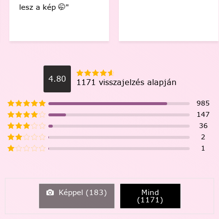
lesz a kép 🤭"
4.80
1171 visszajelzés alapján
985
147
36
2
1
Képpel (
183
)
Mind
(
1171
)