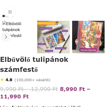
Click to enlarge
Elbűvölő tulipánok
számfestő
★
4.8
(100,000+ vásárló)
9,990
Ft
–
12,990
Ft
8,990
Ft
–
11,990
Ft