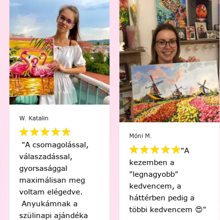
W. Katalin
Móni M.
"A csomagolással,
"A
válaszadással,
kezemben a
gyorsasággal
"legnagyobb"
maximálisan meg
kedvencem, a
voltam elégedve.
háttérben pedig a
Anyukámnak a
többi kedvencem 😍"
szülinapi ajándéka