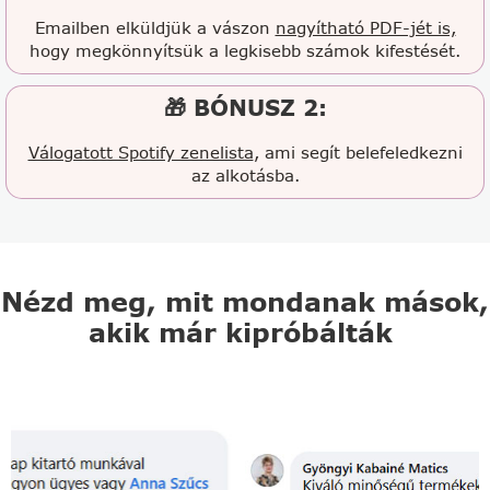
Emailben elküldjük a vászon
nagyítható PDF-jét is,
hogy megkönnyítsük a legkisebb számok kifestését.
🎁 BÓNUSZ 2:
Válogatott Spotify zenelista
, ami segít belefeledkezni
az alkotásba.
Nézd meg, mit mondanak mások,
akik már kipróbálták