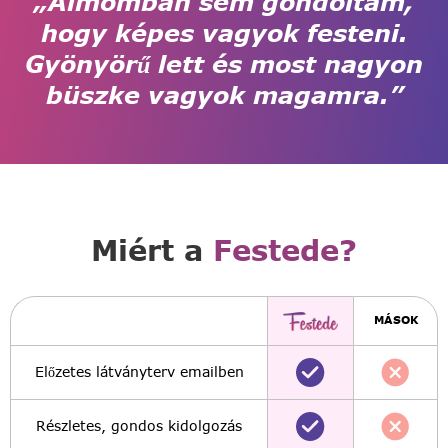
„Álmomban sem gondoltam,
hogy képes vagyok festeni.
Gyönyörű lett és most nagyon
büszke vagyok magamra.”
Miért a
Festede?
MÁSOK
Előzetes látványterv emailben
Részletes, gondos kidolgozás