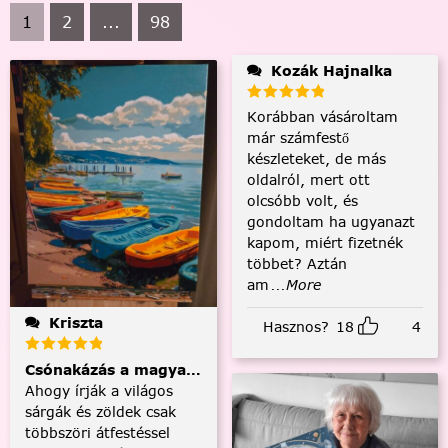
1
2
...
98
Kozák Hajnalka
Korábban vásároltam
már számfestő
készleteket, de más
oldalról, mert ott
olcsóbb volt, és
gondoltam ha ugyanazt
kapom, miért fizetnék
többet? Aztán
am
...More
Kriszta
Hasznos?
18
4
Csónakázás a magyar tengeren
Ahogy írják a világos
sárgák és zöldek csak
többszöri átfestéssel