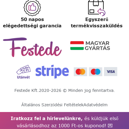
50 napos
Egyszerű
elégedettségi garancia
termékvisszaküldés
Festede Kft.
2020-2026 © Minden jog fenntartva.
Általános Szerződési Feltételek
Adatvédelm
Iratkozz fel a hírlevelünkre,
és küldjük első
vásárlásodhoz az 1000 Ft-os kuponod! 💌