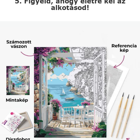
5. Figyeld, ahogy életre kel az
alkotásod!