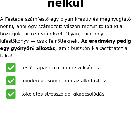
nélkül
A Festede számfestő egy olyan kreatív és megnyugtató
hobbi, ahol egy számozott vászon mezőit töltöd ki a
hozzájuk tartozó színekkel. Olyan, mint egy
kifestőkönyv — csak felnőtteknek.
Az eredmény pedig
egy gyönyörű alkotás,
amit büszkén kiakaszthatsz a
falra!
festői tapasztalat nem szükséges
minden a csomagban az alkotáshoz
tökéletes stresszoldó kikapcsolódás