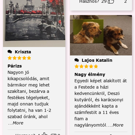
Hasznos?
29
2
Kriszta
Lajos Katalin
Párizs
Nagyon jó
Nagy élmény
kikapcsolódás, amit
Egyedi képet alakított át
bármikor meg lehet
a Festede a házi
szakítani, bezárva a
kedvencünkről, Desző
festékes tégelyeket,
kutyáról, és karácsonyi
majd onnan tudjuk
ajándékként kapta a
folytatni, ha van 1-2
számfestőt a 11 éves
szabad óránk, ahol
fiam a
...More
nagylányomtól.
...More