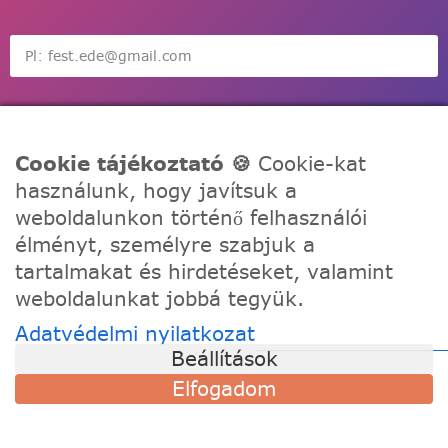
Feliratkozás
Cookie tájékoztató 🍪
Cookie-kat
használunk, hogy javítsuk a
weboldalunkon történő felhasználói
élményt, személyre szabjuk a
tartalmakat és hirdetéseket, valamint
A Festede számozott kifestőkkel te is alkothatsz, akár egy
weboldalunkat jobbá tegyük.
igazi művész! Fesd meg a remekműved korábbi
tapasztalat nélkül, töltődj fel és fejezd ki a kreativitásod!
Adatvédelmi nyilatkozat
Beállítások
TÁMOGATÁS
Elfogadom
Szállítási információk