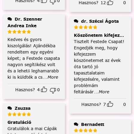
Hasznos?
4
0
Hasznos?
12
0
Dr. Szenner
dr. Szécsi Ágota
Andrea Inke
Köszönetem kifejezése és
Kedves és gyors
Tisztelt Festede Csapat!
kiszolgálás! Ajándékba
Engedjék meg, hogy
rendeltem egy egyéni
kifejezzem
képet; a Festede csapata
köszönetemet az évek
nagyon segítőkész volt
óta tartó jó
és a lehető leghamarabb
tapasztalataim
ki is küldték a cs
...More
kifejezésére, valamint
problémám
Hasznos?
4
0
feltárásár
...More
Hasznos?
7
0
Zsuzsa
Gratuláció
Bernadett
Gratulálok a mai Cápák