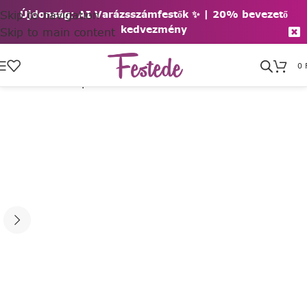
Skip to navigation
Újdonság: AI Varázsszámfestők ✨ | 2
0% bevezető
kedvezmény
Skip to main content
0