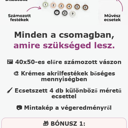
Minden a csomagban,
amire szükséged lesz.
🖼️ 40x50-es előre számozott vászon
🎨 Krémes akrilfestékek bőséges
mennyiségben
🖌️ Ecsetszett 4 db különböző méretű
ecsettel
📷 Mintakép a végeredményről
🎁 BÓNUSZ 1: