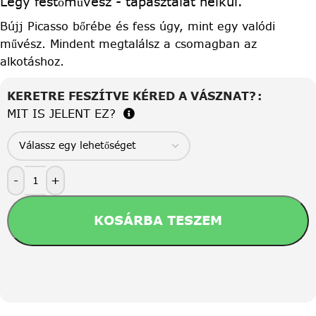
Légy festőművész - tapasztalat nélkül.
Bújj Picasso bőrébe és fess úgy, mint egy valódi
művész. Mindent megtalálsz a csomagban az
alkotáshoz.
KERETRE FESZÍTVE KÉRED A VÁSZNAT?
MIT IS JELENT EZ?
-
+
KOSÁRBA TESZEM