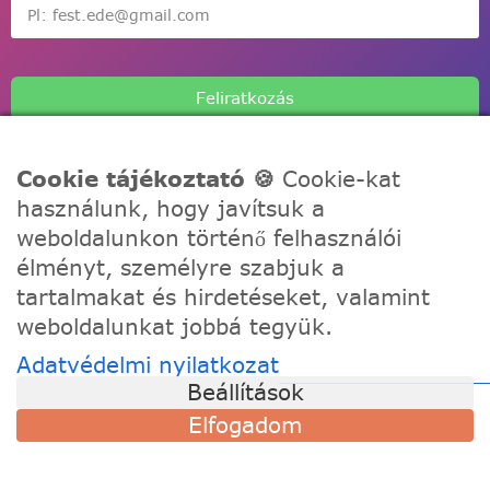
Feliratkozás
Cookie tájékoztató 🍪
Cookie-kat
használunk, hogy javítsuk a
weboldalunkon történő felhasználói
A Festede számozott kifestőkkel te is alkothatsz, akár egy
élményt, személyre szabjuk a
igazi művész! Fesd meg a remekműved korábbi
tartalmakat és hirdetéseket, valamint
tapasztalat nélkül, töltődj fel és fejezd ki a kreativitásod!
weboldalunkat jobbá tegyük.
Adatvédelmi nyilatkozat
TÁMOGATÁS
Beállítások
Szállítási információk
Elfogadom
Visszaküldés és csere
Gyakori kérdések