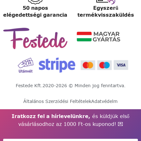
50 napos
Egyszerű
elégedettségi garancia
termékvisszaküldés
Festede Kft.
2020-2026 © Minden jog fenntartva.
Általános Szerződési Feltételek
Adatvédelm
Iratkozz fel a hírlevelünkre,
és küldjük első
vásárlásodhoz az 1000 Ft-os kuponod! 💌