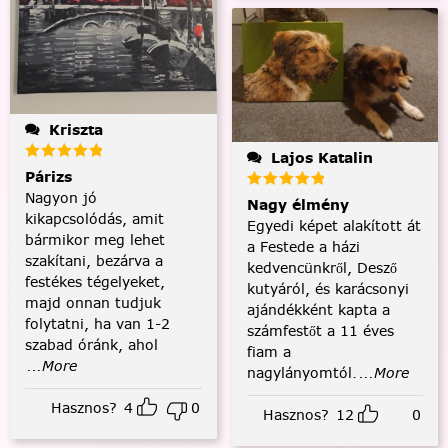
Kriszta
Lajos Katalin
Párizs
Nagyon jó
Nagy élmény
kikapcsolódás, amit
Egyedi képet alakított át
bármikor meg lehet
a Festede a házi
szakítani, bezárva a
kedvencünkről, Desző
festékes tégelyeket,
kutyáról, és karácsonyi
majd onnan tudjuk
ajándékként kapta a
folytatni, ha van 1-2
számfestőt a 11 éves
szabad óránk, ahol
fiam a
...More
nagylányomtól.
...More
Hasznos?
4
0
Hasznos?
12
0