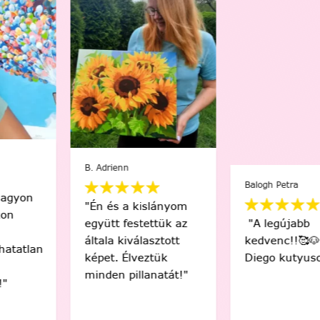
B. Adrienn
Balogh Petra
"Én és a kislányom
együtt festettük az
"A legújabb
általa kiválasztott
kedvenc!!🥰🐶❤️
képet. Élveztük
Diego kutyusom🐶"
minden pillanatát!"