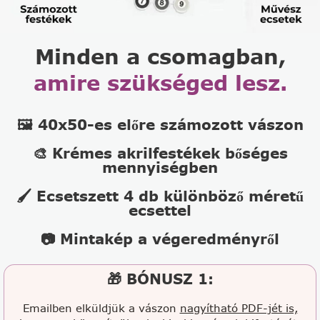
Minden a csomagban,
amire szükséged lesz.
🖼️ 40x50-es előre számozott vászon
🎨 Krémes akrilfestékek bőséges
mennyiségben
🖌️ Ecsetszett 4 db különböző méretű
ecsettel
📷 Mintakép a végeredményről
🎁 BÓNUSZ 1:
Emailben elküldjük a vászon
nagyítható PDF-jét is,