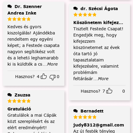
Dr. Szenner
dr. Szécsi Ágota
Andrea Inke
Köszönetem kifejezése és
Kedves és gyors
Tisztelt Festede Csapat!
kiszolgálás! Ajándékba
Engedjék meg, hogy
rendeltem egy egyéni
kifejezzem
képet; a Festede csapata
köszönetemet az évek
nagyon segítőkész volt
óta tartó jó
és a lehető leghamarabb
tapasztalataim
ki is küldték a cs
...More
kifejezésére, valamint
problémám
Hasznos?
4
0
feltárásár
...More
Hasznos?
7
0
Zsuzsa
Gratuláció
Bernadett
Gratulálok a mai Cápák
közt szereplésért és az
judy8312@gmail.com
elért eredményért!
Az új festék tényleg