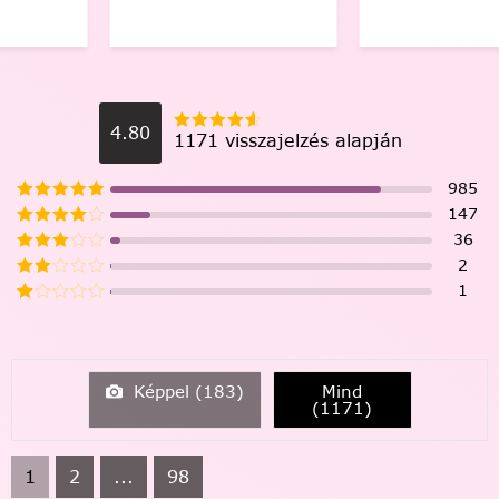
4.80
1171 visszajelzés alapján
985
147
36
2
1
Képpel (
183
)
Mind
(
1171
)
1
2
...
98