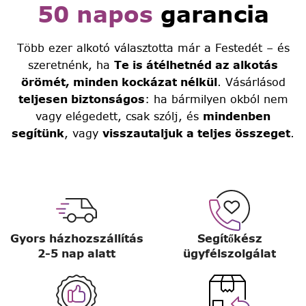
50 napos
garancia
Több ezer alkotó választotta már a Festedét – és
szeretnénk, ha
Te is átélhetnéd az alkotás
örömét, minden kockázat nélkül
. Vásárlásod
teljesen biztonságos
: ha bármilyen okból nem
vagy elégedett, csak szólj, és
mindenben
segítünk
, vagy
visszautaljuk a teljes összeget
.
Gyors házhozszállítás
Segítőkész
2-5 nap alatt
ügyfélszolgálat