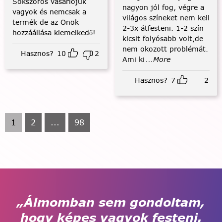
Sokszoros vásárlójuk
nagyon jól fog, végre a
vagyok és nemcsak a
világos színeket nem kell
termék de az Önök
2-3x átfesteni. 1-2 szín
hozzáállása kiemelkedő!
kicsit folyósabb volt,de
nem okozott problémát.
Hasznos?
10
2
Ami ki
...More
Hasznos?
7
2
1
2
...
98
„Álmomban sem gondoltam,
hogy képes vagyok festeni.