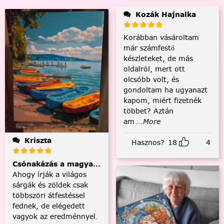
Kozák Hajnalka
Korábban vásároltam
már számfestő
készleteket, de más
oldalról, mert ott
olcsóbb volt, és
gondoltam ha ugyanazt
kapom, miért fizetnék
többet? Aztán
am
...More
Kriszta
Hasznos?
18
4
Csónakázás a magyar tengeren
Ahogy írják a világos
sárgák és zöldek csak
többszöri átfestéssel
fednek, de elégedett
vagyok az eredménnyel.