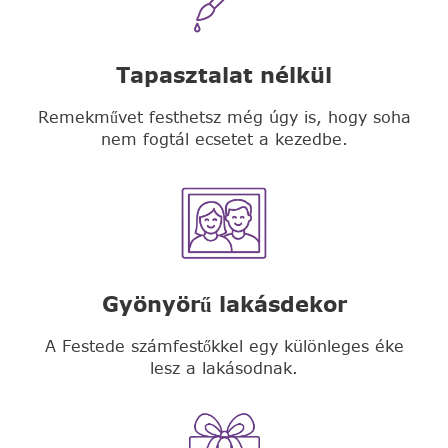
Tapasztalat nélkül
Remekművet festhetsz még úgy is, hogy soha
nem fogtál ecsetet a kezedbe.
Gyönyörű lakásdekor
A Festede számfestőkkel egy különleges éke
lesz a lakásodnak.