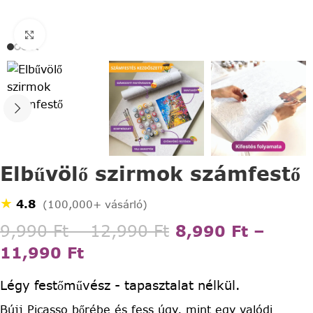
Click to enlarge
Elbűvölő szirmok számfestő
★
4.8
(100,000+ vásárló)
9,990
Ft
–
12,990
Ft
8,990
Ft
–
11,990
Ft
Légy festőművész - tapasztalat nélkül.
Bújj Picasso bőrébe és fess úgy, mint egy valódi