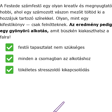
A Festede számfestő egy olyan kreatív és megnyugtató
hobbi, ahol egy számozott vászon mezőit töltöd ki a
hozzájuk tartozó színekkel. Olyan, mint egy
kifestőkönyv — csak felnőtteknek.
Az eredmény pedig
egy gyönyörű alkotás,
amit büszkén kiakaszthatsz a
falra!
festői tapasztalat nem szükséges
minden a csomagban az alkotáshoz
tökéletes stresszoldó kikapcsolódás