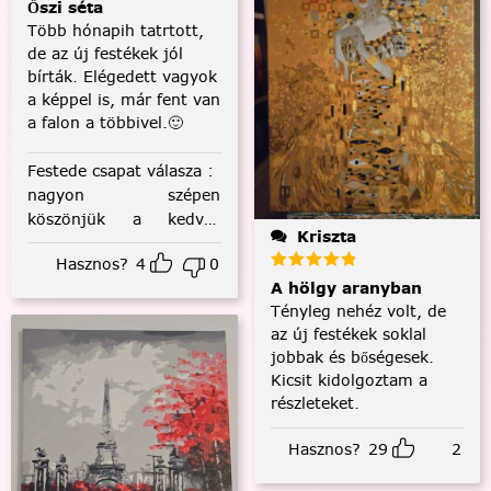
Őszi séta
Több hónapih tatrtott,
de az új festékek jól
bírták. Elégedett vagyok
a képpel is, már fent van
a falon a többivel.🙂
Festede csapat válasza
:
nagyon szépen
köszönjük a kedves
Kriszta
visszajelzést! :)
Hasznos?
4
0
A hölgy aranyban
Tényleg nehéz volt, de
az új festékek soklal
jobbak és bőségesek.
Kicsit kidolgoztam a
részleteket.
Hasznos?
29
2