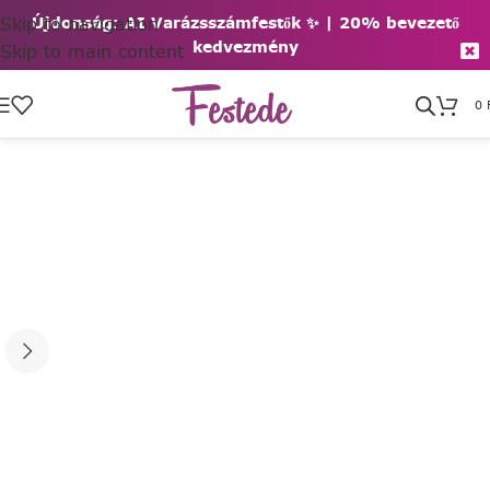
Skip to navigation
Újdonság: AI Varázsszámfestők ✨ | 2
0% bevezető
kedvezmény
Skip to main content
0