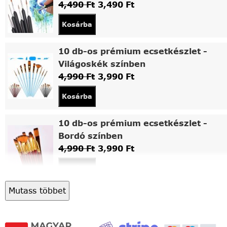
4,490
Ft
3,490
Ft
Kosárba
10 db-os prémium ecsetkészlet -
Világoskék színben
4,990
Ft
3,990
Ft
Kosárba
10 db-os prémium ecsetkészlet -
Bordó színben
4,990
Ft
3,990
Ft
Kosárba
Mutass többet
Asztali fa festőállvány
5,490
Ft
4,490
Ft