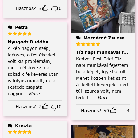
Hasznos?
5
0
Petra
Mornárné Zsuzsa
Nyugodt Buddha
A kép nagyon szép,
Tíz napi munkával fejezt
igényes, a festékekkel
Kedves Fest Ede! Tíz
volt kis problémám,
napi munkával fejeztem
mert néhány szín a
be a képet, így sikerült.
sokadik felkeverés után
Menet közben két szint
is folyós maradt, de a
át kellett keverjek, mert
Festede csapata
túl lazúros volt, nem
nagyon
...More
fedett r
...More
Hasznos?
2
0
Hasznos?
50
4
Kriszta