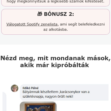
hogy megkönnyítsük a legkisebb számok kifestését.
🎁 BÓNUSZ 2:
Válogatott Spotify zenelista
, ami segít belefeledkezni
az alkotásba.
Nézd meg, mit mondanak mások,
akik már kipróbálták