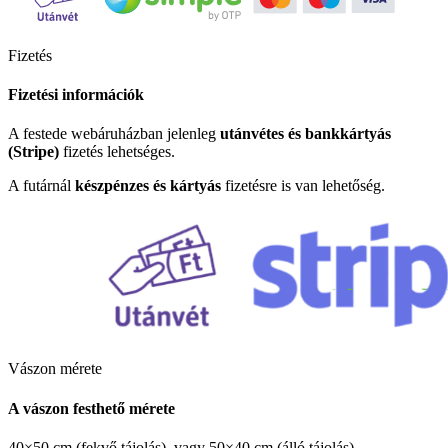
Fizetés
Fizetési információk
A festede webáruházban jelenleg
utánvétes és bankkártyás
(Stripe)
fizetés lehetséges.
A futárnál
készpénzes és kártyás
fizetésre is van lehetőség.
Vászon mérete
A vászon festhető mérete
40×50 cm (fekvő tájolás), vagy 50×40 cm (álló tájolás).