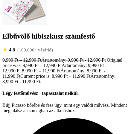
Elbűvölő hibiszkusz számfestő
★
4.8
(100,000+ vásárló)
9,990
Ft
–
12,990
Ft
Ártartomány: 9,990 Ft - 12,990 Ft
Original
price was: 9,990 Ft – 12,990 FtÁrtartomány: 9,990 Ft -
12,990 Ft.
8,990
Ft
–
11,990
Ft
Ártartomány: 8,990 Ft -
11,990 Ft
Current price is: 8,990 Ft – 11,990 FtÁrtartomány:
8,990 Ft - 11,990 Ft.
Légy festőművész - tapasztalat nélkül.
Bújj Picasso bőrébe és fess úgy, mint egy valódi művész. Mindent
megtalálsz a csomagban az alkotáshoz.