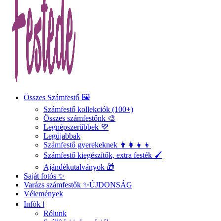
Összes Számfestő 🖼️
Számfestő kollekciók (100+)
Összes számfestőnk 🎨
Legnépszerűbbek 💜
Legújabbak
Számfestő gyerekeknek 👨‍👩‍👧‍👦
Számfestő kiegészítők, extra festék 🖌️
Ajándékutalványok 🎁
Saját fotós ✨
Varázs számfestők ✨
ÚJDONSÁG
Vélemények
Infók ℹ️
Rólunk