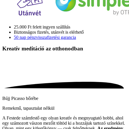
25.000 Ft felett ingyen szállítás
Biztonságos fizetés, utánvét is elérhető
50 nap pénzvisszafizetési garancia
Kreatív meditáció
az otthonodban
Bújj Picasso bőrébe
Remekmű, tapasztalat nélkül
A Festede számfestő egy olyan kreatív és megnyugtató hobbi, ahol
egy számozott vászon mezőit töltöd ki a hozzájuk tartozó színekkel.
Olyan, mint egy kifestőkönyv — csak felnőtteknek.
Az eredmény