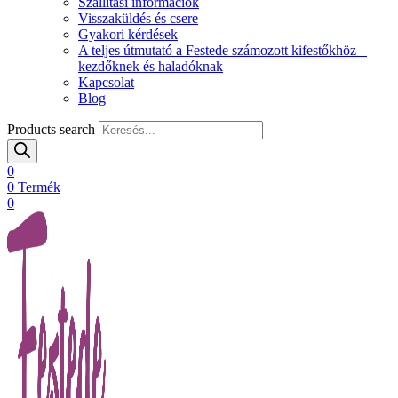
Szállítási információk
Visszaküldés és csere
Gyakori kérdések
A teljes útmutató a Festede számozott kifestőkhöz –
kezdőknek és haladóknak
Kapcsolat
Blog
Products search
0
0
Termék
0