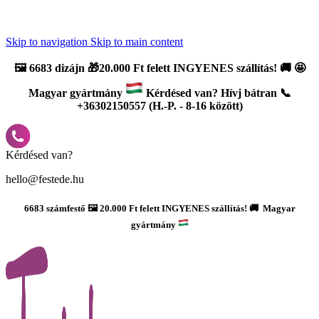
Újdonság: AI Varázsszámfestők ✨ | 2
0% bevezető kedvezmény
Skip to navigation
Skip to main content
🖼️
6683 dizájn 🎁20.000 Ft felett INGYENES szállítás!
🚚
🤩
Magyar gyártmány
Kérdésed van? Hívj bátran 📞
+36302150557 (H.-P. - 8-16 között)
Kérdésed van?
hello@festede.hu
6683 számfestő 🖼️ 20.000 Ft felett INGYENES szállítás! 🚚 Magyar
gyártmány