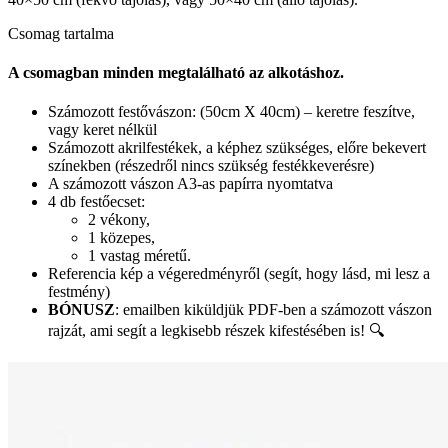
Csomag tartalma
A csomagban minden megtalálható az alkotáshoz.
Számozott festővászon: (50cm X 40cm) – keretre feszítve,
vagy keret nélkül
Számozott akrilfestékek, a képhez szükséges, előre bekevert
színekben (részedről nincs szükség festékkeverésre)
A számozott vászon A3-as papírra nyomtatva
4 db festőecset:
2 vékony,
1 közepes,
1 vastag méretű.
Referencia kép a végeredményről (segít, hogy lásd, mi lesz a
festmény)
BÓNUSZ
: emailben kiküldjük PDF-ben a számozott vászon
rajzát, ami segít a legkisebb részek kifestésében is! 🔍