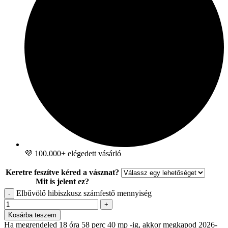
💜 100.000+ elégedett vásárló
Keretre feszítve kéred a vásznat?
Mit is jelent ez?
Elbűvölő hibiszkusz számfestő mennyiség
-
+
Kosárba teszem
Ha megrendeled 18 óra 58 perc 39 mp -ig, akkor megkapod 2026-