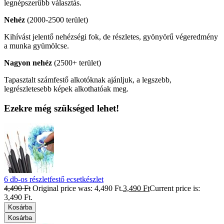
legnépszerűbb választás.
Nehéz
(2000-2500 terület)
Kihívást jelentő nehézségi fok, de részletes, gyönyörű végeredmény
a munka gyümölcse.
Nagyon nehéz
(2500+ terület)
Tapasztalt számfestő alkotóknak ajánljuk, a legszebb,
legrészletesebb képek alkothatóak meg.
Ezekre még szükséged lehet!
6 db-os részletfestő ecsetkészlet
4,490
Ft
Original price was: 4,490 Ft.
3,490
Ft
Current price is:
3,490 Ft.
Kosárba
Kosárba