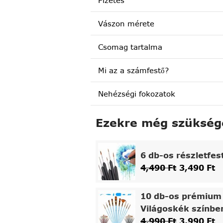
Fizetés
Vászon mérete
Csomag tartalma
Mi az a számfestő?
Nehézségi fokozatok
Ezekre még szükség
6 db-os részletfes
4,490
Ft
3,490
Ft
10 db-os prémium 
Világoskék színbe
4,990
Ft
3,990
Ft