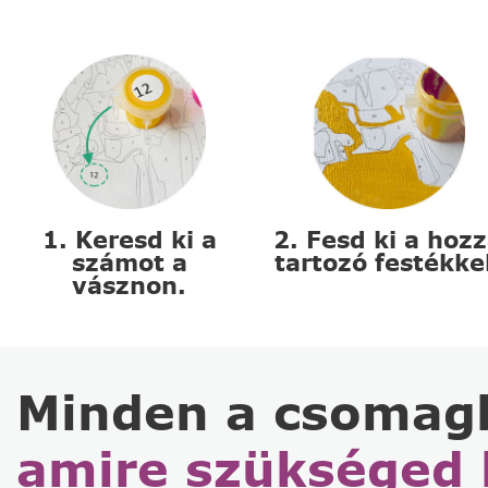
1. Keresd ki a
2. Fesd ki a hoz
számot a
tartozó festékke
vásznon.
Minden a csomag
amire szükséged 