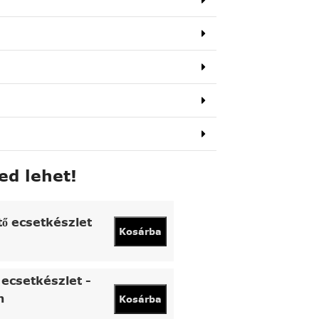
ed lehet!
tő ecsetkészlet
Kosárba
ecsetkészlet -
n
Kosárba