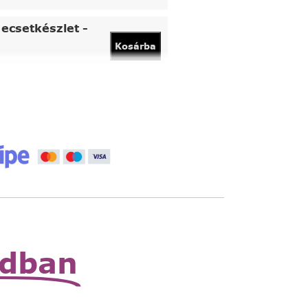
ecsetkészlet -
Kosárba
vány
Kosárba
 állítható nagyító
Read
More
zható zsebnagyító
Read
More
odban