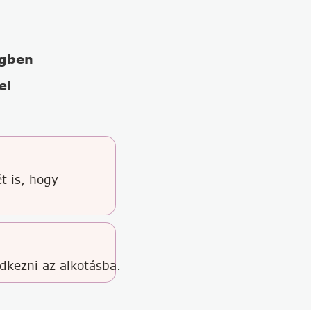
égben
el
t is,
hogy
edkezni az alkotásba.