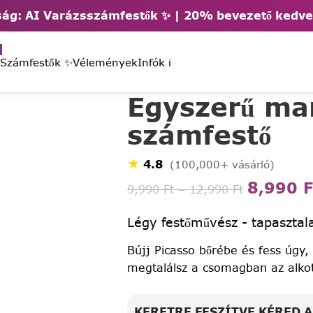
ág: AI Varázsszámfestők ✨ | 2
0% bevezető kedv
 Számfestők ✨
Vélemények
Infók ℹ️
Egyszerű ma
számfestő
★
4.8
(100,000+ vásárló)
8,990
F
9,990
Ft
–
12,990
Ft
Légy festőművész - tapasztala
Bújj Picasso bőrébe és fess úgy,
megtalálsz a csomagban az alko
KERETRE FESZÍTVE KÉRED 