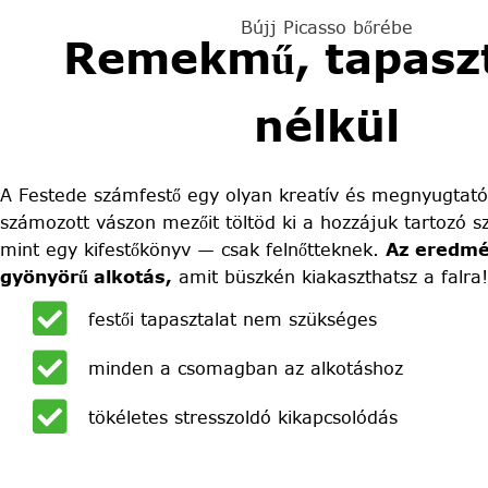
Bújj Picasso bőrébe
Remekmű, tapaszt
nélkül
A Festede számfestő egy olyan kreatív és megnyugtató
számozott vászon mezőit töltöd ki a hozzájuk tartozó sz
mint egy kifestőkönyv — csak felnőtteknek.
Az eredmé
gyönyörű alkotás,
amit büszkén kiakaszthatsz a falra!
festői tapasztalat nem szükséges
minden a csomagban az alkotáshoz
tökéletes stresszoldó kikapcsolódás