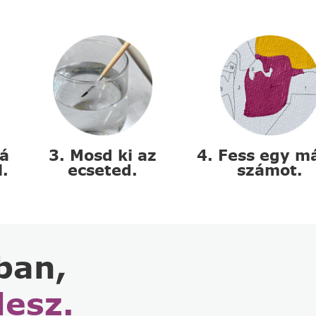
zá
3. Mosd ki az
4. Fess egy m
l.
ecseted.
számot.
ban,
lesz.