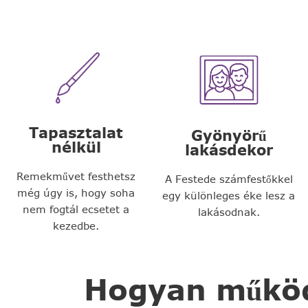
Tapasztalat
Gyönyörű
nélkül
lakásdekor
Remekművet festhetsz
A Festede számfestőkkel
még úgy is, hogy soha
egy különleges éke lesz a
nem fogtál ecsetet a
lakásodnak.
kezedbe.
Hogyan működi