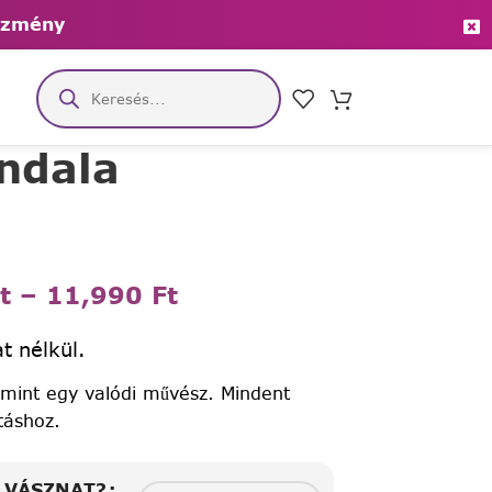
ezmény
ndala
t
–
11,990
Ft
t nélkül.
 mint egy valódi művész. Mindent
táshoz.
A VÁSZNAT?