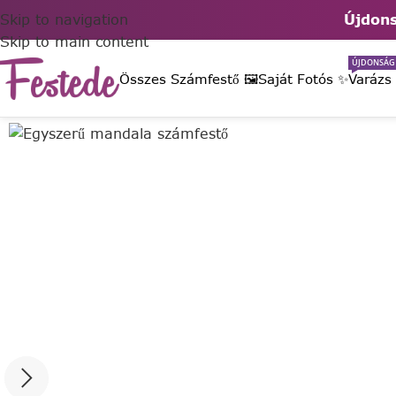
Skip to navigation
Újdons
Skip to main content
ÚJDONSÁG
Összes Számfestő 🖼️
Saját Fotós ✨
Varázs