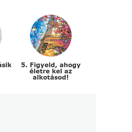
ásik
5. Figyeld, ahogy
életre kel az
alkotásod!