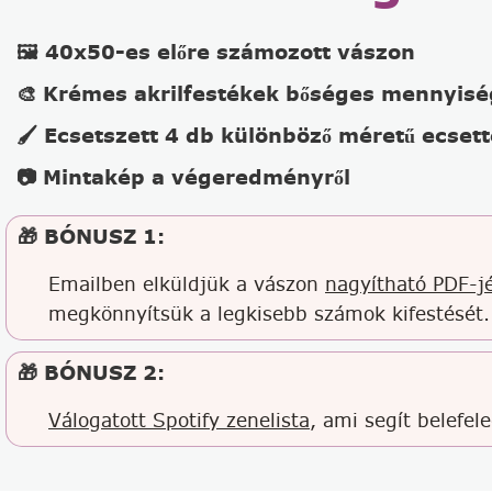
🖼️ 40x50-es előre számozott vászon
🎨 Krémes akrilfestékek bőséges mennyis
🖌️ Ecsetszett 4 db különböző méretű ecsett
📷 Mintakép a végeredményről
🎁 BÓNUSZ 1:
Emailben elküldjük a vászon
nagyítható PDF-jé
megkönnyítsük a legkisebb számok kifestését.
🎁 BÓNUSZ 2:
Válogatott Spotify zenelista
, ami segít belefel