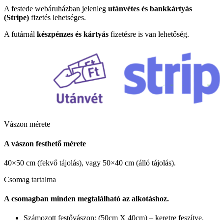
A festede webáruházban jelenleg
utánvétes és bankkártyás
(Stripe)
fizetés lehetséges.
A futárnál
készpénzes és kártyás
fizetésre is van lehetőség.
Vászon mérete
A vászon festhető mérete
40×50 cm (fekvő tájolás), vagy 50×40 cm (álló tájolás).
Csomag tartalma
A csomagban minden megtalálható az alkotáshoz.
Számozott festővászon: (50cm X 40cm) – keretre feszítve,