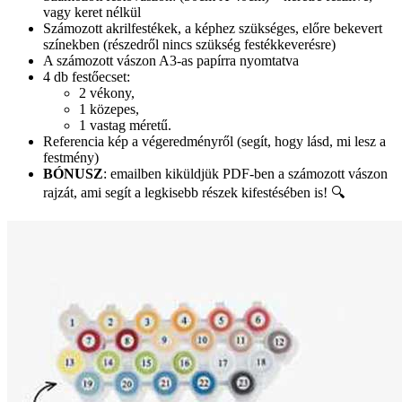
vagy keret nélkül
Számozott akrilfestékek, a képhez szükséges, előre bekevert
színekben (részedről nincs szükség festékkeverésre)
A számozott vászon A3-as papírra nyomtatva
4 db festőecset:
2 vékony,
1 közepes,
1 vastag méretű.
Referencia kép a végeredményről (segít, hogy lásd, mi lesz a
festmény)
BÓNUSZ
: emailben kiküldjük PDF-ben a számozott vászon
rajzát, ami segít a legkisebb részek kifestésében is! 🔍