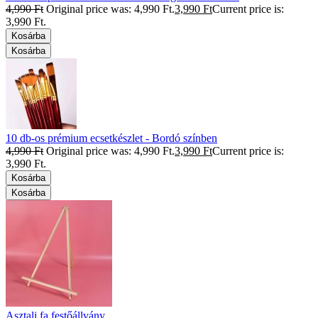
4,990
Ft
Original price was: 4,990 Ft.
3,990
Ft
Current price is:
3,990 Ft.
Kosárba
Kosárba
10 db-os prémium ecsetkészlet - Bordó színben
4,990
Ft
Original price was: 4,990 Ft.
3,990
Ft
Current price is:
3,990 Ft.
Kosárba
Kosárba
Asztali fa festőállvány