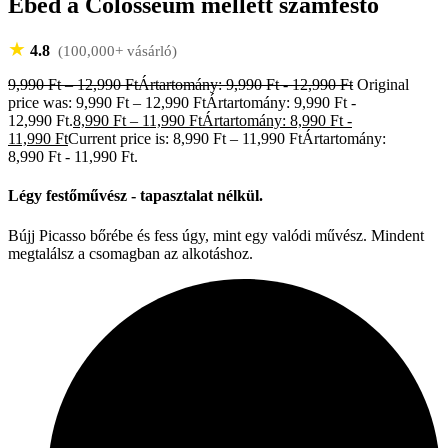
Ebéd a Colosseum mellett számfestő
★
4.8
(100,000+ vásárló)
9,990
Ft
–
12,990
Ft
Ártartomány: 9,990 Ft - 12,990 Ft
Original
price was: 9,990 Ft – 12,990 FtÁrtartomány: 9,990 Ft -
12,990 Ft.
8,990
Ft
–
11,990
Ft
Ártartomány: 8,990 Ft -
11,990 Ft
Current price is: 8,990 Ft – 11,990 FtÁrtartomány:
8,990 Ft - 11,990 Ft.
Légy festőművész - tapasztalat nélkül.
Bújj Picasso bőrébe és fess úgy, mint egy valódi művész. Mindent
megtalálsz a csomagban az alkotáshoz.