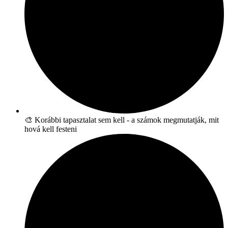
🎨 Korábbi tapasztalat sem kell - a számok megmutatják, mit
hová kell festeni