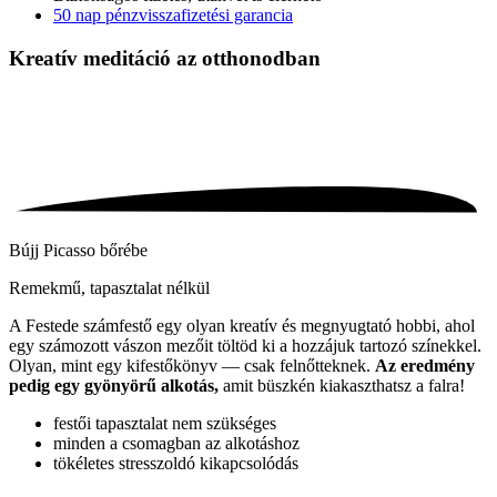
50 nap pénzvisszafizetési garancia
Kreatív meditáció
az otthonodban
Bújj Picasso bőrébe
Remekmű, tapasztalat nélkül
A Festede számfestő egy olyan kreatív és megnyugtató hobbi, ahol
egy számozott vászon mezőit töltöd ki a hozzájuk tartozó színekkel.
Olyan, mint egy kifestőkönyv — csak felnőtteknek.
Az eredmény
pedig egy gyönyörű alkotás,
amit büszkén kiakaszthatsz a falra!
festői tapasztalat nem szükséges
minden a csomagban az alkotáshoz
tökéletes stresszoldó kikapcsolódás