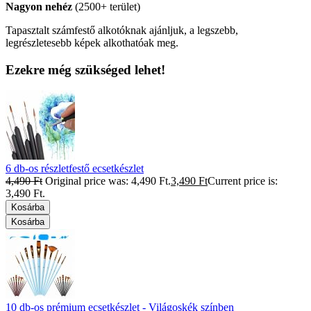
Nagyon nehéz
(2500+ terület)
Tapasztalt számfestő alkotóknak ajánljuk, a legszebb,
legrészletesebb képek alkothatóak meg.
Ezekre még szükséged lehet!
6 db-os részletfestő ecsetkészlet
4,490
Ft
Original price was: 4,490 Ft.
3,490
Ft
Current price is:
3,490 Ft.
Kosárba
Kosárba
10 db-os prémium ecsetkészlet - Világoskék színben