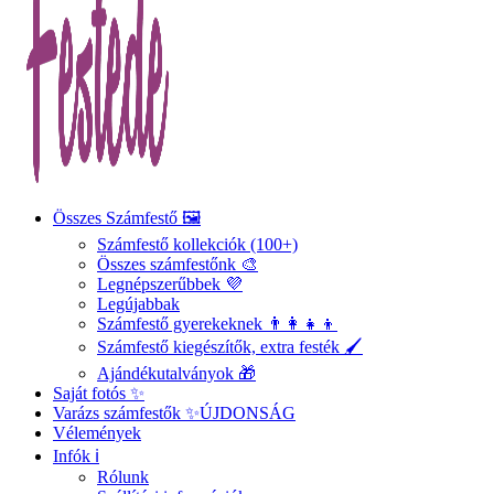
Összes Számfestő 🖼️
Számfestő kollekciók (100+)
Összes számfestőnk 🎨
Legnépszerűbbek 💜
Legújabbak
Számfestő gyerekeknek 👨‍👩‍👧‍👦
Számfestő kiegészítők, extra festék 🖌️
Ajándékutalványok 🎁
Saját fotós ✨
Varázs számfestők ✨
ÚJDONSÁG
Vélemények
Infók ℹ️
Rólunk