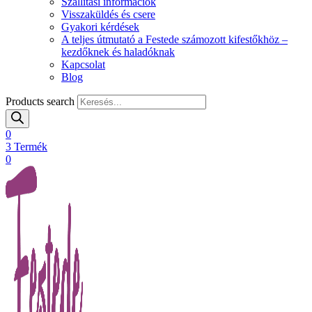
Szállítási információk
Visszaküldés és csere
Gyakori kérdések
A teljes útmutató a Festede számozott kifestőkhöz –
kezdőknek és haladóknak
Kapcsolat
Blog
Products search
0
3
Termék
0