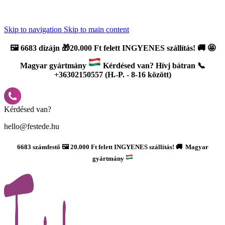
Újdonság: AI Varázsszámfestők ✨ | 2
0% bevezető kedvezmény
Skip to navigation
Skip to main content
🖼️
6683 dizájn 🎁20.000 Ft felett INGYENES szállítás!
🚚
🤩
Magyar gyártmány
Kérdésed van? Hívj bátran 📞
+36302150557 (H.-P. - 8-16 között)
Kérdésed van?
hello@festede.hu
6683 számfestő 🖼️ 20.000 Ft felett INGYENES szállítás! 🚚 Magyar
gyártmány